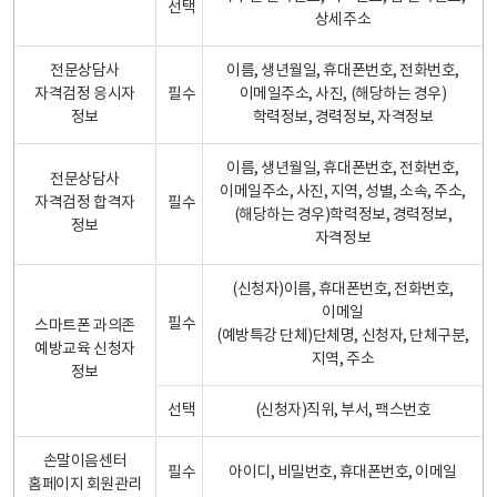
선택
상세주소
전문상담사
이름, 생년월일, 휴대폰번호, 전화번호,
자격검정 응시자
필수
이메일주소, 사진, (해당하는 경우)
정보
학력정보, 경력정보, 자격정보
이름, 생년월일, 휴대폰번호, 전화번호,
전문상담사
이메일주소, 사진, 지역, 성별, 소속, 주소,
자격검정 합격자
필수
(해당하는 경우)학력정보, 경력정보,
정보
자격정보
(신청자)이름, 휴대폰번호, 전화번호,
이메일
필수
스마트폰 과의존
(예방특강 단체)단체명, 신청자, 단체구분,
예방교육 신청자
지역, 주소
정보
선택
(신청자)직위, 부서, 팩스번호
손말이음센터
필수
아이디, 비밀번호, 휴대폰번호, 이메일
홈페이지 회원관리