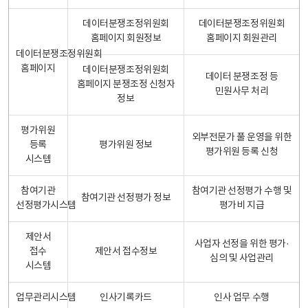
데이터분쟁조정위원회
데이터분쟁조정위원회
홈페이지 회원정보
홈페이지 회원관리
데이터분쟁조정위원회
홈페이지
데이터분쟁조정위원회
데이터 분쟁조정 등
홈페이지 분쟁조정 신청자
민원사무 처리
정보
평가위원
외부전문가 풀 운영을 위한
등록
평가위원 정보
평가위원 등록 신청
시스템
참여기관
참여기관 선정평가 수행 및
참여기관 선정평가 정보
선정평가시스템
평가비 지급
제안서
사업자 선정을 위한 평가·
접수
제안서 접수정보
심의 및 사업관리
시스템
업무관리시스템
인사기록카드
인사 업무 수행