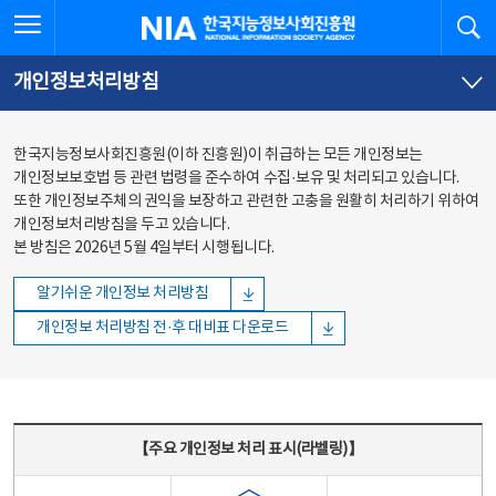
본문
전체메뉴
전체메뉴 열기
검
한국지능정보사회진흥원
바로가기
바로가기
개인정보처리방침
한국지능정보사회진흥원(이하 진흥원)이 취급하는 모든 개인정보는
개인정보보호법 등 관련 법령을 준수하여 수집·보유 및 처리되고 있습니다.
또한 개인정보주체의 권익을 보장하고 관련한 고충을 원활히 처리하기 위하여
개인정보처리방침을 두고 있습니다.
본 방침은 2026년 5월 4일부터 시행됩니다.
알기쉬운 개인정보 처리방침
개인정보 처리방침 전·후 대비표 다운로드
주요 개인정보 처리 표시(라벨링) - 주요 개인정보 처리 표시를 나타내는표
【주요 개인정보 처리 표시(라벨링)】