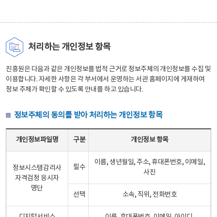
처리하는 개인정보 항목
진흥원은 다음과 같은 개인정보를 법적 근거로 정보주체의 개인정보를 수집 및
이용합니다. 자세한 사항은 각 부서에서 운영하는 서관 홈페이지에 게재하여
정보 주체가 확인할 수 있도록 안내를 하고 있습니다.
정보주체의 동의를 받아 처리하는 개인정보 항목
정보주체의 동의를 받아 처리하는 개인정보 항목 테이블 - 개인정보파일명, 구분, 개인정보 항목으로 구성
개인정보파일명
구분
개인정보 항목
이름, 생년월일, 주소, 휴대폰번호, 이메일,
필수
정보시스템감리사
사진
자격검정 응시자
명단
선택
소속, 직위, 전화번호