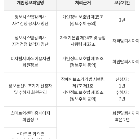
개인정보파일명
처리근거
보유기간
정보시스템감리사
개인정보 보호법 제15조
3년
자격검정 응시자 명단
(정보주체 등의)
정보시스템감리사
자격기본법 제34조 및 동법
자격탈퇴시까
자격검정 합격자 명단
시행령 제32조
디지털서비스 이용지원
개인정보 보호법 제15조
회원탈퇴시까
회원정보
(정보주체 동의)
장애인보조기기법 시행령
신청자 :
정보통신보조기기 신청자
제7조 제1호
1년
및 수혜자 회원관리
개인정보 보호법 제15조
수혜자 :
(정보주체 동의)
7년
스마트쉼센터 홈페이지
회원탈퇴시까
회원정보
혹은 2년
스마트폰 과의존