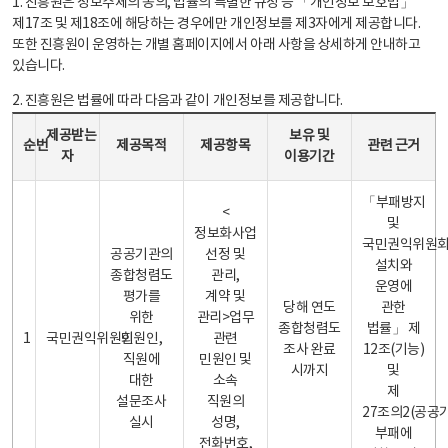
1. 진흥원은 정보주체의 동의, 법률의 특별한 규정 등 「개인정보 보호법」
제17조 및 제18조에 해당하는 경우에만 개인정보를 제3자에게 제공합니다.
또한 진흥원이 운영하는 개별 홈페이지에서 아래 사항을 상세하게 안내하고
있습니다.
2. 진흥원은 법률에 따라 다음과 같이 개인정보를 제공합니다.
개인정보 제공 안내표 - 순번, 제공받는자, 제공목적, 제공항목, 보유 및 이용기간 관련 근거로 구성
제공받는
보유 및
순번
제공목적
제공항목
관련 근거
자
이용기간
「부패방지
<
및
정보화사업
국민권익위원
공공기관의
선정 및
설치와
종합청렴도
관리,
운영에
평가를
계약 및
당해 연도
관한
위한
관리>업무
종합청렴도
법률」 제
1
국민권익위원회
민원인,
관련
조사 완료
12조(기능)
직원에
민원인 및
시까지
및
대한
소속
제
설문조사
직원의
27조의2(공공
실시
성명,
부패에
전화번호,