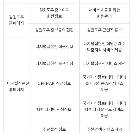
원윈도우 홈페이지
서비스 제공을 위한
회원정보
회원관리
원윈도우
홈페이지
원윈도우 홍보동의 현황
원윈도우 콘텐츠 홍보
디지털집현전 회원관리 및
디지털집현전 회원정보
맞춤지식 서비스 제공
디지털집현전 의견수렴
디지털집현전 서비스 개선
국가지식정보(메타데이터)
디지털집현전
OPEN API 신청정보
를 제공하는 API 서비스
홈페이지
제공
국가지식정보(메타데이터)
데이터개방 신청정보
데이터 다운로드 서비스
제공
추천설정 정보
추천 검색 서비스 제공