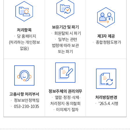
보유기간 및 파기
처리항목
ㆍ 회원탈퇴 시 파기
ㆍ 당 홈페이지
제3자 제공
ㆍ 일부는 관련
(처리하는 개인정보
ㆍ 종합청렴도평가
법령에 따라 보관
없음)
또는 파기
정보주체의 권리의무
고충사항 처리부서
ㆍ 열람·정정·삭제·
처리방침변경
ㆍ 정보보안정책팀
처리정지·동의철회
ㆍ '26.5.4. 시행
ㆍ 053-230-1035
ㆍ이의제기 절차