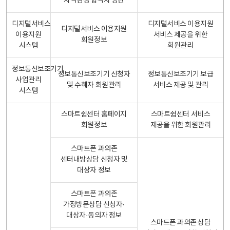
자격검정 합격자 명단
디지털서비스
디지털서비스 이용지원
디지털서비스 이용지원
이용지원
서비스 제공을 위한
회원정보
시스템
회원관리
정보통신보조기기
정보통신보조기기 신청자
정보통신보조기기 보급
사업관리
및 수혜자 회원관리
서비스 제공 및 관리
시스템
스마트쉼센터 홈페이지
스마트쉼센터 서비스
회원정보
제공을 위한 회원관리
스마트폰 과의존
센터내방상담 신청자 및
대상자 정보
스마트폰 과의존
가정방문상담 신청자·
대상자·동의자 정보
스마트폰 과의존 상담