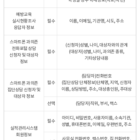
학생일 경우 학제정보(학교/학년)
예방교육
실시현황조사
필수
이름, 이메일, 기관명, 시도, 주소
응답자 정보
스마트폰 과의존
(신청자)성별, 나이, 대상자와의 관계
전화포털 상담
필수
(대상자)성별, 나이, 과의존 종류,
신청자 및 대상자
기타상담내용
정보
(담당자)전화번호
필수
(집단상담 단체정보)단체명, 지역, 신청자
스마트폰 과의존
이름, 상담방법, 주소, 대상총인원, 주대상
집단상담 신청자 및
대상자 정보
선택
(담당자)직위, 부서, 팩스
아이디, 비밀번호, 사용자이름, 소속기관,
필수
성별, 휴대폰번호, 이메일, 우편번호, 주소
실적관리시스템
회원정보
사무실 전화번호, 팩스번호, 집 전화번호,