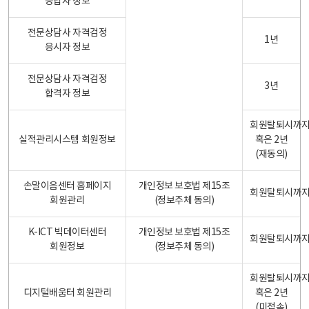
응답자 정보
전문상담사 자격검정
1년
응시자 정보
전문상담사 자격검정
3년
합격자 정보
회원탈퇴시까
실적관리시스템 회원정보
혹은 2년
(재동의)
손말이음센터 홈페이지
개인정보 보호법 제15조
회원탈퇴시까
회원관리
(정보주체 동의)
K-ICT 빅데이터센터
개인정보 보호법 제15조
회원탈퇴시까
회원정보
(정보주체 동의)
회원탈퇴시까
디지털배움터 회원관리
혹은 2년
(미접속)