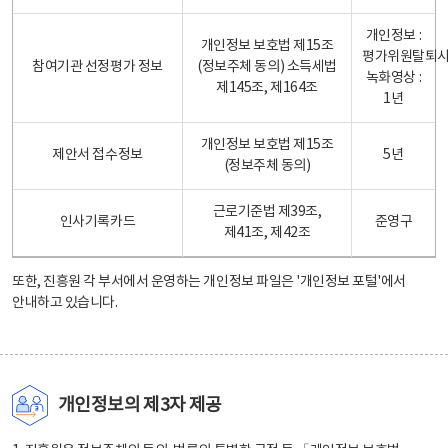
개인정보 :
개인정보 보호법 제15조
평가위원탈퇴
참여기관 선정평가 정보
(정보주체 동의) 소득세법
녹화영상 :
제145조, 제164조
1년
개인정보 보호법 제15조
제안서 접수정보
5년
(정보주체 동의)
근로기준법 제39조,
인사기록카드
준영구
제41조, 제42조
또한, 진흥원 각 부서에서 운영하는 개인정보 파일은
'개인정보 포털'
에서
안내하고 있습니다.
개인정보의 제3자 제공