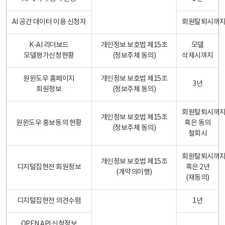
AI 공간 데이터 이용 신청자
회원탈퇴시까
K-AI 리더보드
개인정보 보호법 제15조
모델
모델평가신청현황
(정보주체 동의)
삭제시까지
원윈도우 홈페이지
개인정보 보호법 제15조
3년
회원정보
(정보주체 동의)
회원탈퇴시까
개인정보 보호법 제15조
원윈도우 홍보동의 현황
혹은 동의
(정보주체 동의)
철회시
회원탈퇴시까
개인정보 보호법 제15조
디지털집현전 회원정보
혹은 2년
(계약의이행)
(재동의)
디지털집현전 의견수렴
1년
OPEN API 신청정보