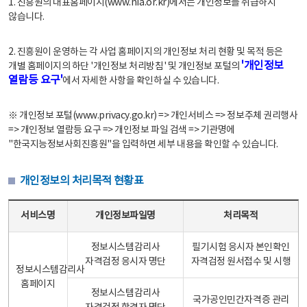
1. 진흥원의 대표홈페이지(www.nia.or.kr)에서는 개인정보를 취급하지
않습니다.
2. 진흥원이 운영하는 각 사업 홈페이지의 개인정보 처리 현황 및 목적 등은
'개인정보
개별 홈페이지의 하단 '개인정보 처리방침' 및 개인정보 포털의
열람등 요구'
에서 자세한 사항을 확인하실 수 있습니다.
※ 개인정보 포털(www.privacy.go.kr) => 개인서비스 => 정보주체 권리행사
=> 개인정보 열람등 요구 => 개인정보 파일 검색 => 기관명에
"한국지능정보사회진흥원"을 입력하면 세부 내용을 확인할 수 있습니다.
개인정보의 처리목적 현황표
개인정보의 처리목적 현황표 - 서비스명, 개인정보파일명, 처리목적으로 구성
서비스명
개인정보파일명
처리목적
정보시스템감리사
필기시험 응시자 본인확인
자격검정 응시자 명단
자격검정 원서접수 및 시행
정보시스템감리사
홈페이지
정보시스템감리사
국가공인민간자격증 관리