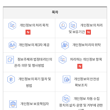
목차 - 개인정보 처리방침 목차를 나타내는표
목차
개인정보의 처리
개인정보의 처리 목적
및 보유기간
개인정보처리의 위탁
개인정보의 제3자 제공
정보주체와 법정대리인의
처리하는 개인정보 항목
권리·의무 및 행사방법
개인정보의 파기 절차 및
개인정보의 안전성
확보조치
방법
개인정보 자동 수집
개인정보 보호책임자
장치의 설치·운영 및 거부에 관한