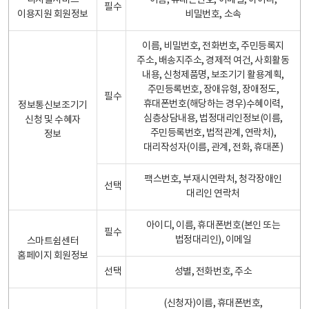
디지털서비스
이름, 휴대폰번호, 이메일, 아이디,
필수
이용지원 회원정보
비밀번호, 소속
이름, 비밀번호, 전화번호, 주민등록지
주소, 배송지주소, 경제적 여건, 사회활동
내용, 신청제품명, 보조기기 활용계획,
주민등록번호, 장애유형, 장애정도,
필수
휴대폰번호(해당하는 경우)수혜이력,
정보통신보조기기
심층상담내용, 법정대리인정보(이름,
신청 및 수혜자
주민등록번호, 법적관계, 연락처),
정보
대리작성자(이름, 관계, 전화, 휴대폰)
팩스번호, 부재시연락처, 청각장애인
선택
대리인 연락처
아이디, 이름, 휴대폰번호(본인 또는
필수
법정대리인), 이메일
스마트쉼센터
홈페이지 회원정보
선택
성별, 전화번호, 주소
(신청자)이름, 휴대폰번호,