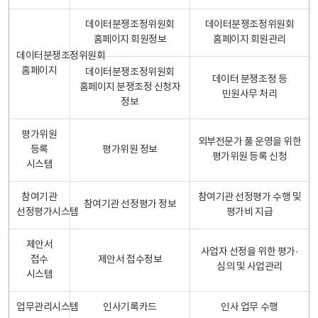
데이터분쟁조정위원회
데이터분쟁조정위원회
홈페이지 회원정보
홈페이지 회원관리
데이터분쟁조정위원회
홈페이지
데이터분쟁조정위원회
데이터 분쟁조정 등
홈페이지 분쟁조정 신청자
민원사무 처리
정보
평가위원
외부전문가 풀 운영을 위한
등록
평가위원 정보
평가위원 등록 신청
시스템
참여기관
참여기관 선정평가 수행 및
참여기관 선정평가 정보
선정평가시스템
평가비 지급
제안서
사업자 선정을 위한 평가·
접수
제안서 접수정보
심의 및 사업관리
시스템
업무관리시스템
인사기록카드
인사 업무 수행