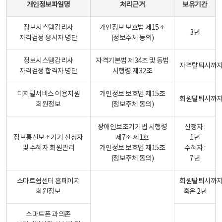
개인정보파일명
처리근거
보유기간
정보시스템감리사
개인정보 보호법 제15조
3년
자격검정 응시자 명단
(정보주체 등의)
정보시스템감리사
자격기본법 제34조 및 동법
자격탈퇴시까
자격검정 합격자 명단
시행령 제32조
디지털서비스 이용지원
개인정보 보호법 제15조
회원탈퇴시까
회원정보
(정보주체 동의)
장애인보조기기법 시행령
신청자 :
정보통신보조기기 신청자
제7조 제1호
1년
및 수혜자 회원관리
개인정보 보호법 제15조
수혜자 :
(정보주체 동의)
7년
스마트쉼센터 홈페이지
회원탈퇴시까
회원정보
혹은 2년
스마트폰 과의존