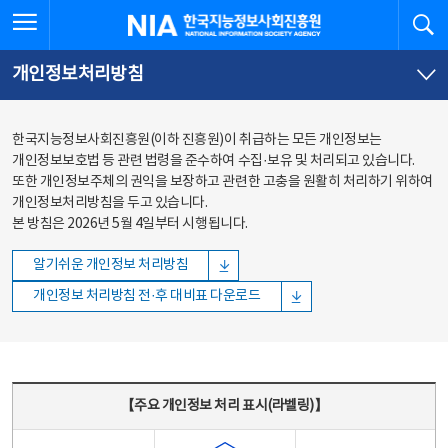
본문
전체메뉴
전체메뉴 열기
검
한국지능정보사회진흥원
바로가기
바로가기
개인정보처리방침
한국지능정보사회진흥원(이하 진흥원)이 취급하는 모든 개인정보는
개인정보보호법 등 관련 법령을 준수하여 수집·보유 및 처리되고 있습니다.
또한 개인정보주체의 권익을 보장하고 관련한 고충을 원활히 처리하기 위하여
개인정보처리방침을 두고 있습니다.
본 방침은 2026년 5월 4일부터 시행됩니다.
알기쉬운 개인정보 처리방침
개인정보 처리방침 전·후 대비표 다운로드
주요 개인정보 처리 표시(라벨링) - 주요 개인정보 처리 표시를 나타내는표
【주요 개인정보 처리 표시(라벨링)】