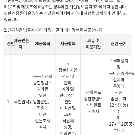
1. 진흥원은 정보주체의 동의, 법률의 특별한 규정 등 「개인정보 보호법」
제17조 및 제18조에 해당하는 경우에만 개인정보를 제3자에게 제공합니다.
또한 진흥원이 운영하는 개별 홈페이지에서 아래 사항을 상세하게 안내하고
있습니다.
2. 진흥원은 법률에 따라 다음과 같이 개인정보를 제공합니다.
개인정보 제공 안내표 - 순번, 제공받는자, 제공목적, 제공항목, 보유 및 이용기간 관련 근거로 구성
제공받는
보유 및
순번
제공목적
제공항목
관련 근거
자
이용기간
「부패방지
<
및
정보화사업
국민권익위원
공공기관의
선정 및
설치와
종합청렴도
관리,
운영에
평가를
계약 및
당해 연도
관한
위한
관리>업무
종합청렴도
법률」 제
1
국민권익위원회
민원인,
관련
조사 완료
12조(기능)
직원에
민원인 및
시까지
및
대한
소속
제
설문조사
직원의
27조의2(공공
실시
성명,
부패에
전화번호,