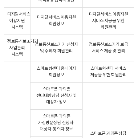
자격검정 합격자 명단
디지털서비스
디지털서비스 이용지원
디지털서비스 이용지원
이용지원
서비스 제공을 위한
회원정보
시스템
회원관리
정보통신보조기기
정보통신보조기기 신청자
정보통신보조기기 보급
사업관리
및 수혜자 회원관리
서비스 제공 및 관리
시스템
스마트쉼센터 홈페이지
스마트쉼센터 서비스
회원정보
제공을 위한 회원관리
스마트폰 과의존
센터내방상담 신청자 및
대상자 정보
스마트폰 과의존
가정방문상담 신청자·
대상자·동의자 정보
스마트폰 과의존 상담