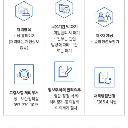
보유기간 및 파기
처리항목
ㆍ 회원탈퇴 시 파기
ㆍ 당 홈페이지
제3자 제공
ㆍ 일부는 관련
(처리하는 개인정보
ㆍ 종합청렴도평가
법령에 따라 보관
없음)
또는 파기
정보주체의 권리의무
고충사항 처리부서
ㆍ 열람·정정·삭제·
처리방침변경
ㆍ 정보보안정책팀
처리정지·동의철회
ㆍ '26.5.4. 시행
ㆍ 053-230-1035
ㆍ이의제기 절차