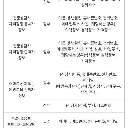
선택
상세주소
전문상담사
이름, 생년월일, 휴대폰번호, 전화번호,
자격검정 응시자
필수
이메일주소, 사진, (해당하는 경우)
정보
학력정보, 경력정보, 자격정보
이름, 생년월일, 휴대폰번호, 전화번호,
전문상담사
이메일주소, 사진, 지역, 성별, 소속, 주소,
자격검정 합격자
필수
(해당하는 경우)학력정보, 경력정보,
정보
자격정보
(신청자)이름, 휴대폰번호, 전화번호,
이메일
필수
스마트폰 과의존
(예방특강 단체)단체명, 신청자, 단체구분,
예방교육 신청자
지역, 주소
정보
선택
(신청자)직위, 부서, 팩스번호
손말이음센터
필수
아이디, 비밀번호, 휴대폰번호, 이메일
홈페이지 회원관리