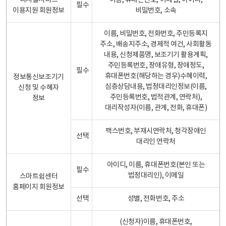
디지털서비스
이름, 휴대폰번호, 이메일, 아이디,
필수
이용지원 회원정보
비밀번호, 소속
이름, 비밀번호, 전화번호, 주민등록지
주소, 배송지주소, 경제적 여건, 사회활동
내용, 신청제품명, 보조기기 활용계획,
주민등록번호, 장애유형, 장애정도,
필수
휴대폰번호(해당하는 경우)수혜이력,
정보통신보조기기
심층상담내용, 법정대리인정보(이름,
신청 및 수혜자
주민등록번호, 법적관계, 연락처),
정보
대리작성자(이름, 관계, 전화, 휴대폰)
팩스번호, 부재시연락처, 청각장애인
선택
대리인 연락처
아이디, 이름, 휴대폰번호(본인 또는
필수
법정대리인), 이메일
스마트쉼센터
홈페이지 회원정보
선택
성별, 전화번호, 주소
(신청자)이름, 휴대폰번호,