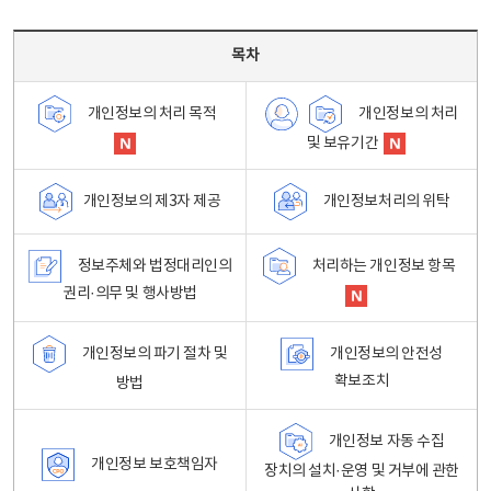
목차 - 개인정보 처리방침 목차를 나타내는표
목차
개인정보의 처리
개인정보의 처리 목적
및 보유기간
개인정보처리의 위탁
개인정보의 제3자 제공
정보주체와 법정대리인의
처리하는 개인정보 항목
권리·의무 및 행사방법
개인정보의 파기 절차 및
개인정보의 안전성
확보조치
방법
개인정보 자동 수집
개인정보 보호책임자
장치의 설치·운영 및 거부에 관한