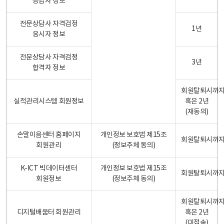
응답자 정보
전문상담사 자격검정
1년
응시자 정보
전문상담사 자격검정
3년
합격자 정보
회원탈퇴시까
실적관리시스템 회원정보
혹은 2년
(재동의)
손말이음센터 홈페이지
개인정보 보호법 제15조
회원탈퇴시까
회원관리
(정보주체 동의)
K-ICT 빅데이터센터
개인정보 보호법 제15조
회원탈퇴시까
회원정보
(정보주체 동의)
회원탈퇴시까
디지털배움터 회원관리
혹은 2년
(미접속)