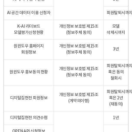
AI 공간 데이터 이용 신청자
회원탈퇴시까
K-AI 리더보드
개인정보 보호법 제15조
모델
모델평가신청현황
(정보주체 동의)
삭제시까지
원윈도우 홈페이지
개인정보 보호법 제15조
3년
회원정보
(정보주체 동의)
회원탈퇴시까
개인정보 보호법 제15조
원윈도우 홍보동의 현황
혹은 동의
(정보주체 동의)
철회시
회원탈퇴시까
개인정보 보호법 제15조
디지털집현전 회원정보
혹은 2년
(계약의이행)
(재동의)
디지털집현전 의견수렴
1년
OPEN API 신청정보