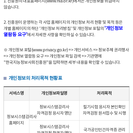
1. 진흥원의 대표홈페이지(www.nia.or.kr)에서는 개인정보를 취급하지
않습니다.
2. 진흥원이 운영하는 각 사업 홈페이지의 개인정보 처리 현황 및 목적 등은
'개인정보
개별 홈페이지의 하단 '개인정보 처리방침' 및 개인정보 포털의
열람등 요구'
에서 자세한 사항을 확인하실 수 있습니다.
※ 개인정보 포털(www.privacy.go.kr) => 개인서비스 => 정보주체 권리행사
=> 개인정보 열람등 요구 => 개인정보 파일 검색 => 기관명에
"한국지능정보사회진흥원"을 입력하면 세부 내용을 확인할 수 있습니다.
개인정보의 처리목적 현황표
개인정보의 처리목적 현황표 - 서비스명, 개인정보파일명, 처리목적으로 구성
서비스명
개인정보파일명
처리목적
정보시스템감리사
필기시험 응시자 본인확인
자격검정 응시자 명단
자격검정 원서접수 및 시행
정보시스템감리사
홈페이지
정보시스템감리사
국가공인민간자격증 관리