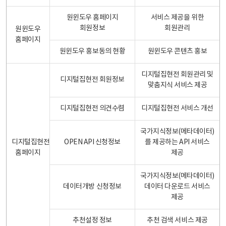
원윈도우 홈페이지
서비스 제공을 위한
회원정보
회원관리
원윈도우
홈페이지
원윈도우 홍보동의 현황
원윈도우 콘텐츠 홍보
디지털집현전 회원관리 및
디지털집현전 회원정보
맞춤지식 서비스 제공
디지털집현전 의견수렴
디지털집현전 서비스 개선
국가지식정보(메타데이터)
디지털집현전
OPEN API 신청정보
를 제공하는 API 서비스
홈페이지
제공
국가지식정보(메타데이터)
데이터개방 신청정보
데이터 다운로드 서비스
제공
추천설정 정보
추천 검색 서비스 제공