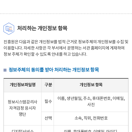
처리하는 개인정보 항목
진흥원은 다음과 같은 개인정보를 법적 근거로 정보주체의 개인정보를 수집 및
이용합니다. 자세한 사항은 각 부서에서 운영하는 서관 홈페이지에 게재하여
정보 주체가 확인할 수 있도록 안내를 하고 있습니다.
정보주체의 동의를 받아 처리하는 개인정보 항목
정보주체의 동의를 받아 처리하는 개인정보 항목 테이블 - 개인정보파일명, 구분, 개인정보 항목으로 구성
개인정보파일명
구분
개인정보 항목
이름, 생년월일, 주소, 휴대폰번호, 이메일,
필수
정보시스템감리사
사진
자격검정 응시자
명단
선택
소속, 직위, 전화번호