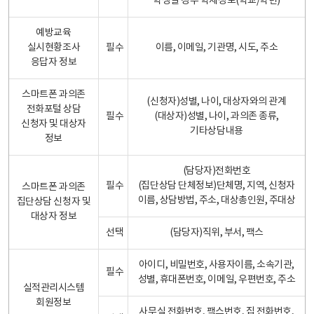
학생일 경우 학제정보(학교/학년)
예방교육
실시현황조사
필수
이름, 이메일, 기관명, 시도, 주소
응답자 정보
스마트폰 과의존
(신청자)성별, 나이, 대상자와의 관계
전화포털 상담
필수
(대상자)성별, 나이, 과의존 종류,
신청자 및 대상자
기타상담내용
정보
(담당자)전화번호
필수
(집단상담 단체정보)단체명, 지역, 신청자
스마트폰 과의존
이름, 상담방법, 주소, 대상총인원, 주대상
집단상담 신청자 및
대상자 정보
선택
(담당자)직위, 부서, 팩스
아이디, 비밀번호, 사용자이름, 소속기관,
필수
성별, 휴대폰번호, 이메일, 우편번호, 주소
실적관리시스템
회원정보
사무실 전화번호, 팩스번호, 집 전화번호,