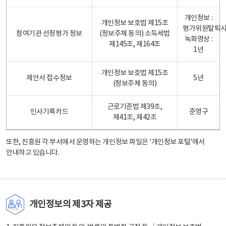
개인정보 :
개인정보 보호법 제15조
평가위원탈퇴
참여기관 선정평가 정보
(정보주체 동의) 소득세법
녹화영상 :
제145조, 제164조
1년
개인정보 보호법 제15조
제안서 접수정보
5년
(정보주체 동의)
근로기준법 제39조,
인사기록카드
준영구
제41조, 제42조
또한, 진흥원 각 부서에서 운영하는 개인정보 파일은
'개인정보 포털'
에서
안내하고 있습니다.
개인정보의 제3자 제공