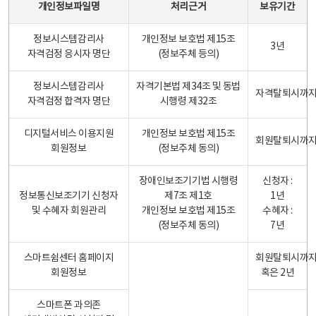
개인정보파일명
처리근거
보유기간
정보시스템감리사
개인정보 보호법 제15조
3년
자격검정 응시자 명단
(정보주체 등의)
정보시스템감리사
자격기본법 제34조 및 동법
자격탈퇴시까
자격검정 합격자 명단
시행령 제32조
디지털서비스 이용지원
개인정보 보호법 제15조
회원탈퇴시까
회원정보
(정보주체 동의)
장애인보조기기법 시행령
신청자 :
정보통신보조기기 신청자
제7조 제1호
1년
및 수혜자 회원관리
개인정보 보호법 제15조
수혜자 :
(정보주체 동의)
7년
스마트쉼센터 홈페이지
회원탈퇴시까
회원정보
혹은 2년
스마트폰 과의존