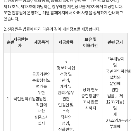
1. 진흥원은 정보주체의 동의, 법률의 특별한 규정 등 「개인정보 보호법」
제17조 및 제18조에 해당하는 경우에만 개인정보를 제3자에게 제공합니다.
또한 진흥원이 운영하는 개별 홈페이지에서 아래 사항을 상세하게 안내하고
있습니다.
2. 진흥원은 법률에 따라 다음과 같이 개인정보를 제공합니다.
개인정보 제공 안내표 - 순번, 제공받는자, 제공목적, 제공항목, 보유 및 이용기간 관련 근거로 구성
제공받는
보유 및
순번
제공목적
제공항목
관련 근거
자
이용기간
「부패방지
<
및
정보화사업
국민권익위원
공공기관의
선정 및
설치와
종합청렴도
관리,
운영에
평가를
계약 및
당해 연도
관한
위한
관리>업무
종합청렴도
법률」 제
1
국민권익위원회
민원인,
관련
조사 완료
12조(기능)
직원에
민원인 및
시까지
및
대한
소속
제
설문조사
직원의
27조의2(공공
실시
성명,
부패에
전화번호,