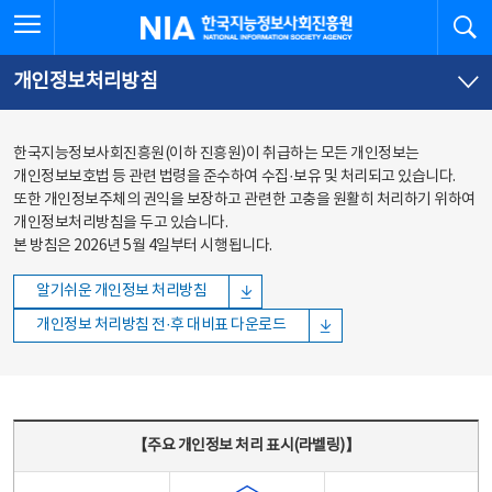
본문
전체메뉴
전체메뉴 열기
검
한국지능정보사회진흥원
바로가기
바로가기
개인정보처리방침
한국지능정보사회진흥원(이하 진흥원)이 취급하는 모든 개인정보는
개인정보보호법 등 관련 법령을 준수하여 수집·보유 및 처리되고 있습니다.
또한 개인정보주체의 권익을 보장하고 관련한 고충을 원활히 처리하기 위하여
개인정보처리방침을 두고 있습니다.
본 방침은 2026년 5월 4일부터 시행됩니다.
알기쉬운 개인정보 처리방침
개인정보 처리방침 전·후 대비표 다운로드
주요 개인정보 처리 표시(라벨링) - 주요 개인정보 처리 표시를 나타내는표
【주요 개인정보 처리 표시(라벨링)】