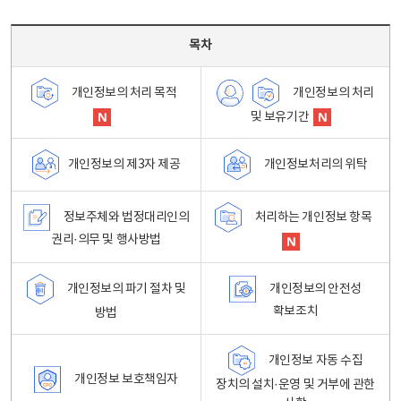
목차 - 개인정보 처리방침 목차를 나타내는표
목차
개인정보의 처리
개인정보의 처리 목적
및 보유기간
개인정보처리의 위탁
개인정보의 제3자 제공
정보주체와 법정대리인의
처리하는 개인정보 항목
권리·의무 및 행사방법
개인정보의 파기 절차 및
개인정보의 안전성
확보조치
방법
개인정보 자동 수집
개인정보 보호책임자
장치의 설치·운영 및 거부에 관한