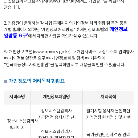
1. 진흥원의 대표홈페이지(www.nia.or.kr)에서는 개인정보를 취급하지
않습니다.
2. 진흥원이 운영하는 각 사업 홈페이지의 개인정보 처리 현황 및 목적 등은
'개인정보
개별 홈페이지의 하단 '개인정보 처리방침' 및 개인정보 포털의
열람등 요구'
에서 자세한 사항을 확인하실 수 있습니다.
※ 개인정보 포털(www.privacy.go.kr) => 개인서비스 => 정보주체 권리행사
=> 개인정보 열람등 요구 => 개인정보 파일 검색 => 기관명에
"한국지능정보사회진흥원"을 입력하면 세부 내용을 확인할 수 있습니다.
개인정보의 처리목적 현황표
개인정보의 처리목적 현황표 - 서비스명, 개인정보파일명, 처리목적으로 구성
서비스명
개인정보파일명
처리목적
정보시스템감리사
필기시험 응시자 본인확인
자격검정 응시자 명단
자격검정 원서접수 및 시행
정보시스템감리사
홈페이지
정보시스템감리사
국가공인민간자격증 관리