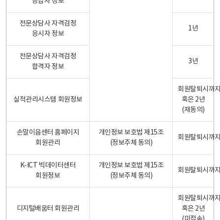
응답자 정보
전문상담사 자격검정
1년
응시자 정보
전문상담사 자격검정
3년
합격자 정보
회원탈퇴시까
실적관리시스템 회원정보
혹은 2년
(재동의)
손말이음센터 홈페이지
개인정보 보호법 제15조
회원탈퇴시까
회원관리
(정보주체 동의)
K-ICT 빅데이터센터
개인정보 보호법 제15조
회원탈퇴시까
회원정보
(정보주체 동의)
회원탈퇴시까
디지털배움터 회원관리
혹은 2년
(미접속)