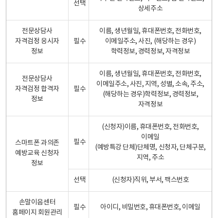
선택
상세주소
전문상담사
이름, 생년월일, 휴대폰번호, 전화번호,
자격검정 응시자
필수
이메일주소, 사진, (해당하는 경우)
정보
학력정보, 경력정보, 자격정보
이름, 생년월일, 휴대폰번호, 전화번호,
전문상담사
이메일주소, 사진, 지역, 성별, 소속, 주소,
자격검정 합격자
필수
(해당하는 경우)학력정보, 경력정보,
정보
자격정보
(신청자)이름, 휴대폰번호, 전화번호,
이메일
필수
스마트폰 과의존
(예방특강 단체)단체명, 신청자, 단체구분,
예방교육 신청자
지역, 주소
정보
선택
(신청자)직위, 부서, 팩스번호
손말이음센터
필수
아이디, 비밀번호, 휴대폰번호, 이메일
홈페이지 회원관리