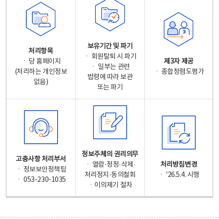
보유기간 및 파기
처리항목
ㆍ 회원탈퇴 시 파기
ㆍ 당 홈페이지
제3자 제공
ㆍ 일부는 관련
(처리하는 개인정보
ㆍ 종합청렴도평가
법령에 따라 보관
없음)
또는 파기
정보주체의 권리의무
고충사항 처리부서
ㆍ 열람·정정·삭제·
처리방침변경
ㆍ 정보보안정책팀
처리정지·동의철회
ㆍ '26.5.4. 시행
ㆍ 053-230-1035
ㆍ이의제기 절차