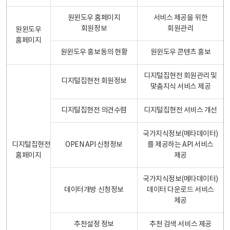
원윈도우 홈페이지
서비스 제공을 위한
회원정보
회원관리
원윈도우
홈페이지
원윈도우 홍보동의 현황
원윈도우 콘텐츠 홍보
디지털집현전 회원관리 및
디지털집현전 회원정보
맞춤지식 서비스 제공
디지털집현전 의견수렴
디지털집현전 서비스 개선
국가지식정보(메타데이터)
디지털집현전
OPEN API 신청정보
를 제공하는 API 서비스
홈페이지
제공
국가지식정보(메타데이터)
데이터개방 신청정보
데이터 다운로드 서비스
제공
추천설정 정보
추천 검색 서비스 제공