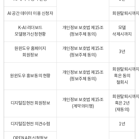
AI 공간 데이터 이용 신청자
회원탈퇴시까
K-AI 리더보드
개인정보 보호법 제15조
모델
모델평가신청현황
(정보주체 동의)
삭제시까지
원윈도우 홈페이지
개인정보 보호법 제15조
3년
회원정보
(정보주체 동의)
회원탈퇴시까
개인정보 보호법 제15조
원윈도우 홍보동의 현황
혹은 동의
(정보주체 동의)
철회시
회원탈퇴시까
개인정보 보호법 제15조
디지털집현전 회원정보
혹은 2년
(계약의이행)
(재동의)
디지털집현전 의견수렴
1년
OPEN API 신청정보