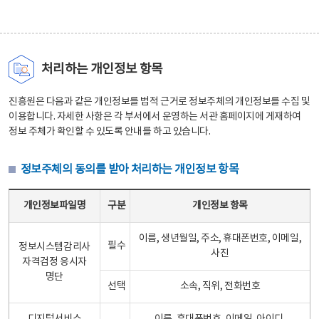
처리하는 개인정보 항목
진흥원은 다음과 같은 개인정보를 법적 근거로 정보주체의 개인정보를 수집 및
이용합니다. 자세한 사항은 각 부서에서 운영하는 서관 홈페이지에 게재하여
정보 주체가 확인할 수 있도록 안내를 하고 있습니다.
정보주체의 동의를 받아 처리하는 개인정보 항목
정보주체의 동의를 받아 처리하는 개인정보 항목 테이블 - 개인정보파일명, 구분, 개인정보 항목으로 구성
개인정보파일명
구분
개인정보 항목
이름, 생년월일, 주소, 휴대폰번호, 이메일,
필수
정보시스템감리사
사진
자격검정 응시자
명단
선택
소속, 직위, 전화번호