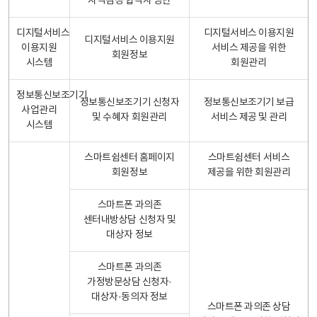
자격검정 합격자 명단
디지털서비스
디지털서비스 이용지원
디지털서비스 이용지원
이용지원
서비스 제공을 위한
회원정보
시스템
회원관리
정보통신보조기기
정보통신보조기기 신청자
정보통신보조기기 보급
사업관리
및 수혜자 회원관리
서비스 제공 및 관리
시스템
스마트쉼센터 홈페이지
스마트쉼센터 서비스
회원정보
제공을 위한 회원관리
스마트폰 과의존
센터내방상담 신청자 및
대상자 정보
스마트폰 과의존
가정방문상담 신청자·
대상자·동의자 정보
스마트폰 과의존 상담