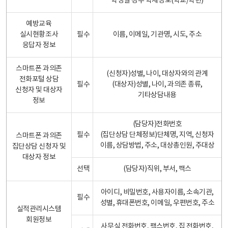
학생일 경우 학제정보(학교/학년)
예방교육
실시현황조사
필수
이름, 이메일, 기관명, 시도, 주소
응답자 정보
스마트폰 과의존
(신청자)성별, 나이, 대상자와의 관계
전화포털 상담
필수
(대상자)성별, 나이, 과의존 종류,
신청자 및 대상자
기타상담내용
정보
(담당자)전화번호
필수
(집단상담 단체정보)단체명, 지역, 신청자
스마트폰 과의존
이름, 상담방법, 주소, 대상총인원, 주대상
집단상담 신청자 및
대상자 정보
선택
(담당자)직위, 부서, 팩스
아이디, 비밀번호, 사용자이름, 소속기관,
필수
성별, 휴대폰번호, 이메일, 우편번호, 주소
실적관리시스템
회원정보
사무실 전화번호, 팩스번호, 집 전화번호,