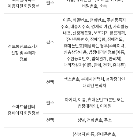
디지털서비스
이름, 휴대폰번호, 이메일, 아이디,
필수
이용지원 회원정보
비밀번호, 소속
이름, 비밀번호, 전화번호, 주민등록지
주소, 배송지주소, 경제적 여건, 사회활동
내용, 신청제품명, 보조기기 활용계획,
주민등록번호, 장애유형, 장애정도,
필수
휴대폰번호(해당하는 경우)수혜이력,
정보통신보조기기
심층상담내용, 법정대리인정보(이름,
신청 및 수혜자
주민등록번호, 법적관계, 연락처),
정보
대리작성자(이름, 관계, 전화, 휴대폰)
팩스번호, 부재시연락처, 청각장애인
선택
대리인 연락처
아이디, 이름, 휴대폰번호(본인 또는
필수
법정대리인), 이메일
스마트쉼센터
홈페이지 회원정보
선택
성별, 전화번호, 주소
(신청자)이름, 휴대폰번호,