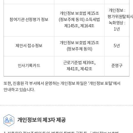
개인정보 :
개인정보 보호법 제15조
평가위원탈퇴
참여기관 선정평가 정보
(정보주체 동의) 소득세법
녹화영상 :
제145조, 제164조
1년
개인정보 보호법 제15조
제안서 접수정보
5년
(정보주체 동의)
근로기준법 제39조,
인사기록카드
준영구
제41조, 제42조
또한, 진흥원 각 부서에서 운영하는 개인정보 파일은
'개인정보 포털'
에서
안내하고 있습니다.
개인정보의 제3자 제공