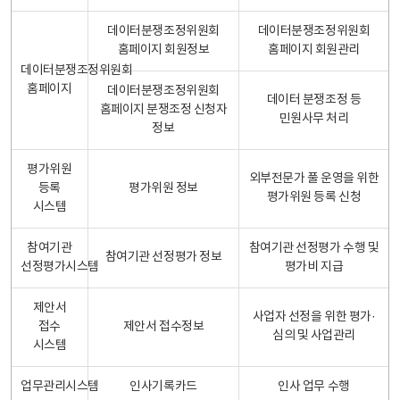
데이터분쟁조정위원회
데이터분쟁조정위원회
홈페이지 회원정보
홈페이지 회원관리
데이터분쟁조정위원회
홈페이지
데이터분쟁조정위원회
데이터 분쟁조정 등
홈페이지 분쟁조정 신청자
민원사무 처리
정보
평가위원
외부전문가 풀 운영을 위한
등록
평가위원 정보
평가위원 등록 신청
시스템
참여기관
참여기관 선정평가 수행 및
참여기관 선정평가 정보
선정평가시스템
평가비 지급
제안서
사업자 선정을 위한 평가·
접수
제안서 접수정보
심의 및 사업관리
시스템
업무관리시스템
인사기록카드
인사 업무 수행