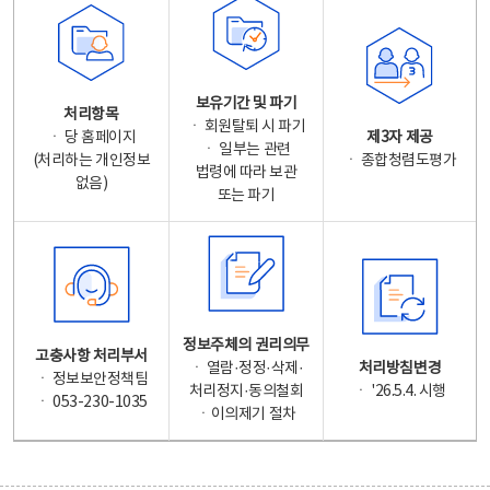
보유기간 및 파기
처리항목
ㆍ 회원탈퇴 시 파기
ㆍ 당 홈페이지
제3자 제공
ㆍ 일부는 관련
(처리하는 개인정보
ㆍ 종합청렴도평가
법령에 따라 보관
없음)
또는 파기
정보주체의 권리의무
고충사항 처리부서
ㆍ 열람·정정·삭제·
처리방침변경
ㆍ 정보보안정책팀
처리정지·동의철회
ㆍ '26.5.4. 시행
ㆍ 053-230-1035
ㆍ이의제기 절차