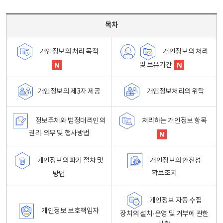
목차 - 개인정보 처리방침 목차를 나타내는표
목차
개인정보의 처리
개인정보의 처리 목적
및 보유기간
개인정보처리의 위탁
개인정보의 제3자 제공
정보주체와 법정대리인의
처리하는 개인정보 항목
권리·의무 및 행사방법
개인정보의 파기 절차 및
개인정보의 안전성
확보조치
방법
개인정보 자동 수집
개인정보 보호책임자
장치의 설치·운영 및 거부에 관한