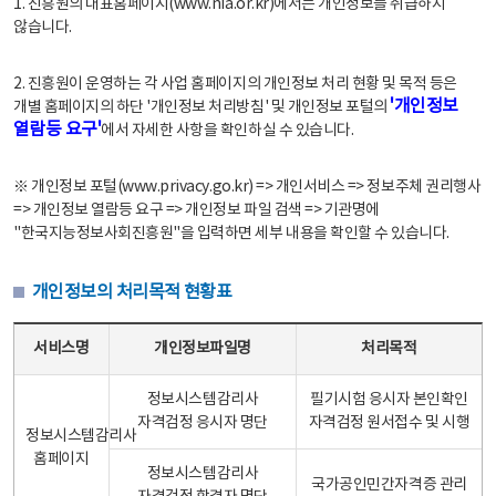
1. 진흥원의 대표홈페이지(www.nia.or.kr)에서는 개인정보를 취급하지
않습니다.
2. 진흥원이 운영하는 각 사업 홈페이지의 개인정보 처리 현황 및 목적 등은
'개인정보
개별 홈페이지의 하단 '개인정보 처리방침' 및 개인정보 포털의
열람등 요구'
에서 자세한 사항을 확인하실 수 있습니다.
※ 개인정보 포털(www.privacy.go.kr) => 개인서비스 => 정보주체 권리행사
=> 개인정보 열람등 요구 => 개인정보 파일 검색 => 기관명에
"한국지능정보사회진흥원"을 입력하면 세부 내용을 확인할 수 있습니다.
개인정보의 처리목적 현황표
개인정보의 처리목적 현황표 - 서비스명, 개인정보파일명, 처리목적으로 구성
서비스명
개인정보파일명
처리목적
정보시스템감리사
필기시험 응시자 본인확인
자격검정 응시자 명단
자격검정 원서접수 및 시행
정보시스템감리사
홈페이지
정보시스템감리사
국가공인민간자격증 관리