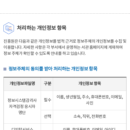
처리하는 개인정보 항목
진흥원은 다음과 같은 개인정보를 법적 근거로 정보주체의 개인정보를 수집 및
이용합니다. 자세한 사항은 각 부서에서 운영하는 서관 홈페이지에 게재하여
정보 주체가 확인할 수 있도록 안내를 하고 있습니다.
정보주체의 동의를 받아 처리하는 개인정보 항목
정보주체의 동의를 받아 처리하는 개인정보 항목 테이블 - 개인정보파일명, 구분, 개인정보 항목으로 구성
개인정보파일명
구분
개인정보 항목
이름, 생년월일, 주소, 휴대폰번호, 이메일,
필수
정보시스템감리사
사진
자격검정 응시자
명단
선택
소속, 직위, 전화번호