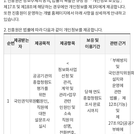
1. 진흥원은 정보주체의 동의, 법률의 특별한 규정 등 「개인정보 보호법」
제17조 및 제18조에 해당하는 경우에만 개인정보를 제3자에게 제공합니다.
또한 진흥원이 운영하는 개별 홈페이지에서 아래 사항을 상세하게 안내하고
있습니다.
2. 진흥원은 법률에 따라 다음과 같이 개인정보를 제공합니다.
개인정보 제공 안내표 - 순번, 제공받는자, 제공목적, 제공항목, 보유 및 이용기간 관련 근거로 구성
제공받는
보유 및
순번
제공목적
제공항목
관련 근거
자
이용기간
「부패방지
<
및
정보화사업
국민권익위원
공공기관의
선정 및
설치와
종합청렴도
관리,
운영에
평가를
계약 및
당해 연도
관한
위한
관리>업무
종합청렴도
법률」 제
1
국민권익위원회
민원인,
관련
조사 완료
12조(기능)
직원에
민원인 및
시까지
및
대한
소속
제
설문조사
직원의
27조의2(공공
실시
성명,
부패에
전화번호,