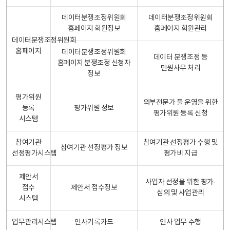
데이터분쟁조정위원회
데이터분쟁조정위원회
홈페이지 회원정보
홈페이지 회원관리
데이터분쟁조정위원회
홈페이지
데이터분쟁조정위원회
데이터 분쟁조정 등
홈페이지 분쟁조정 신청자
민원사무 처리
정보
평가위원
외부전문가 풀 운영을 위한
등록
평가위원 정보
평가위원 등록 신청
시스템
참여기관
참여기관 선정평가 수행 및
참여기관 선정평가 정보
선정평가시스템
평가비 지급
제안서
사업자 선정을 위한 평가·
접수
제안서 접수정보
심의 및 사업관리
시스템
업무관리시스템
인사기록카드
인사 업무 수행