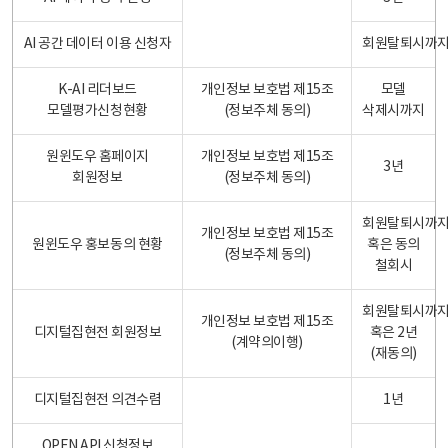
AI 공간 데이터 이용 신청자
회원탈퇴시까
K-AI 리더보드
개인정보 보호법 제15조
모델
모델평가신청현황
(정보주체 동의)
삭제시까지
원윈도우 홈페이지
개인정보 보호법 제15조
3년
회원정보
(정보주체 동의)
회원탈퇴시까
개인정보 보호법 제15조
원윈도우 홍보동의 현황
혹은 동의
(정보주체 동의)
철회시
회원탈퇴시까
개인정보 보호법 제15조
디지털집현전 회원정보
혹은 2년
(계약의이행)
(재동의)
디지털집현전 의견수렴
1년
OPEN API 신청정보