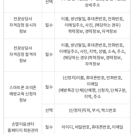
선택
상세주소
전문상담사
이름, 생년월일, 휴대폰번호, 전화번호,
자격검정 응시자
필수
이메일주소, 사진, (해당하는 경우)
정보
학력정보, 경력정보, 자격정보
이름, 생년월일, 휴대폰번호, 전화번호,
전문상담사
이메일주소, 사진, 지역, 성별, 소속, 주소,
자격검정 합격자
필수
(해당하는 경우)학력정보, 경력정보,
정보
자격정보
(신청자)이름, 휴대폰번호, 전화번호,
이메일
필수
스마트폰 과의존
(예방특강 단체)단체명, 신청자, 단체구분,
예방교육 신청자
지역, 주소
정보
선택
(신청자)직위, 부서, 팩스번호
손말이음센터
필수
아이디, 비밀번호, 휴대폰번호, 이메일
홈페이지 회원관리