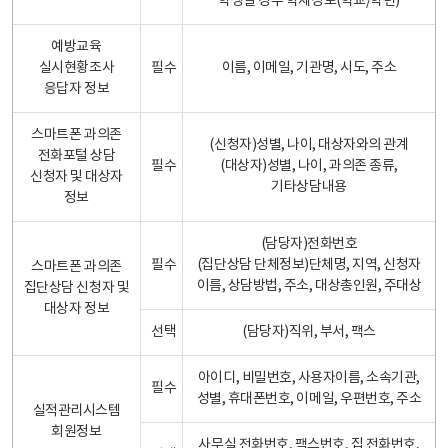
학생일 경우 학제정보(학교/학년)
예방교육
실시현황조사
필수
이름, 이메일, 기관명, 시도, 주소
응답자 정보
스마트폰 과의존
(신청자)성별, 나이, 대상자와의 관계
전화포털 상담
필수
(대상자)성별, 나이, 과의존 종류,
신청자 및 대상자
기타상담내용
정보
(담당자)전화번호
필수
(집단상담 단체정보)단체명, 지역, 신청자
스마트폰 과의존
이름, 상담방법, 주소, 대상총인원, 주대상
집단상담 신청자 및
대상자 정보
선택
(담당자)직위, 부서, 팩스
아이디, 비밀번호, 사용자이름, 소속기관,
필수
성별, 휴대폰번호, 이메일, 우편번호, 주소
실적관리시스템
회원정보
사무실 전화번호, 팩스번호, 집 전화번호,