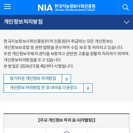
본문
전체메뉴
전체메뉴 열기
검
한국지능정보사회진흥원
바로가기
바로가기
개인정보처리방침
한국지능정보사회진흥원(이하 진흥원)이 취급하는 모든 개인정보는
개인정보보호법 등 관련 법령을 준수하여 수집·보유 및 처리되고 있습니다.
또한 개인정보주체의 권익을 보장하고 관련한 고충을 원활히 처리하기 위하여
개인정보처리방침을 두고 있습니다.
본 방침은 2026년 5월 4일부터 시행됩니다.
알기쉬운 개인정보 처리방침
개인정보 처리방침 전·후 대비표 다운로드
주요 개인정보 처리 표시(라벨링) - 주요 개인정보 처리 표시를 나타내는표
【주요 개인정보 처리 표시(라벨링)】