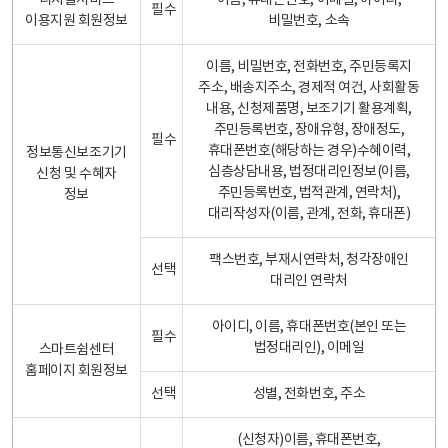
디지털서비스
이름, 휴대폰번호, 이메일, 아이디,
필수
이용지원 회원정보
비밀번호, 소속
이름, 비밀번호, 전화번호, 주민등록지
주소, 배송지주소, 경제적 여건, 사회활동
내용, 신청제품명, 보조기기 활용계획,
주민등록번호, 장애유형, 장애정도,
필수
휴대폰번호(해당하는 경우)수혜이력,
정보통신보조기기
심층상담내용, 법정대리인정보(이름,
신청 및 수혜자
주민등록번호, 법적관계, 연락처),
정보
대리작성자(이름, 관계, 전화, 휴대폰)
팩스번호, 부재시연락처, 청각장애인
선택
대리인 연락처
아이디, 이름, 휴대폰번호(본인 또는
필수
법정대리인), 이메일
스마트쉼센터
홈페이지 회원정보
선택
성별, 전화번호, 주소
(신청자)이름, 휴대폰번호,