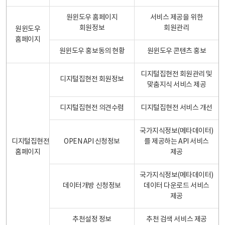
원윈도우 홈페이지
서비스 제공을 위한
회원정보
회원관리
원윈도우
홈페이지
원윈도우 홍보동의 현황
원윈도우 콘텐츠 홍보
디지털집현전 회원관리 및
디지털집현전 회원정보
맞춤지식 서비스 제공
디지털집현전 의견수렴
디지털집현전 서비스 개선
국가지식정보(메타데이터)
디지털집현전
OPEN API 신청정보
를 제공하는 API 서비스
홈페이지
제공
국가지식정보(메타데이터)
데이터개방 신청정보
데이터 다운로드 서비스
제공
추천설정 정보
추천 검색 서비스 제공