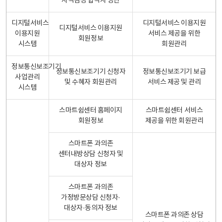
자격검정 합격자 명단
디지털서비스
디지털서비스 이용지원
디지털서비스 이용지원
이용지원
서비스 제공을 위한
회원정보
시스템
회원관리
정보통신보조기기
정보통신보조기기 신청자
정보통신보조기기 보급
사업관리
및 수혜자 회원관리
서비스 제공 및 관리
시스템
스마트쉼센터 홈페이지
스마트쉼센터 서비스
회원정보
제공을 위한 회원관리
스마트폰 과의존
센터내방상담 신청자 및
대상자 정보
스마트폰 과의존
가정방문상담 신청자·
대상자·동의자 정보
스마트폰 과의존 상담