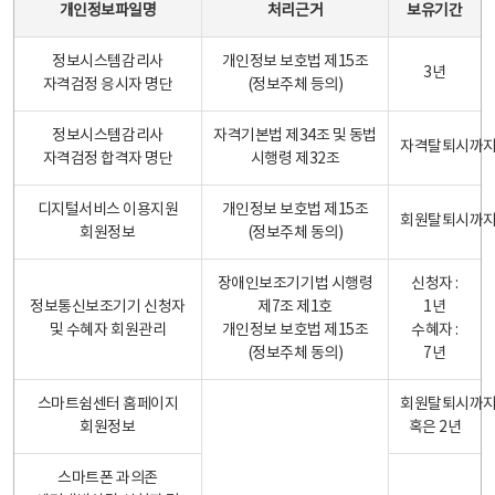
개인정보파일명
처리근거
보유기간
정보시스템감리사
개인정보 보호법 제15조
3년
자격검정 응시자 명단
(정보주체 등의)
정보시스템감리사
자격기본법 제34조 및 동법
자격탈퇴시까
자격검정 합격자 명단
시행령 제32조
디지털서비스 이용지원
개인정보 보호법 제15조
회원탈퇴시까
회원정보
(정보주체 동의)
장애인보조기기법 시행령
신청자 :
정보통신보조기기 신청자
제7조 제1호
1년
및 수혜자 회원관리
개인정보 보호법 제15조
수혜자 :
(정보주체 동의)
7년
스마트쉼센터 홈페이지
회원탈퇴시까
회원정보
혹은 2년
스마트폰 과의존