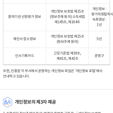
개인정보 :
개인정보 보호법 제15조
평가위원탈퇴
참여기관 선정평가 정보
(정보주체 동의) 소득세법
녹화영상 :
제145조, 제164조
1년
개인정보 보호법 제15조
제안서 접수정보
5년
(정보주체 동의)
근로기준법 제39조,
인사기록카드
준영구
제41조, 제42조
또한, 진흥원 각 부서에서 운영하는 개인정보 파일은
'개인정보 포털'
에서
안내하고 있습니다.
개인정보의 제3자 제공