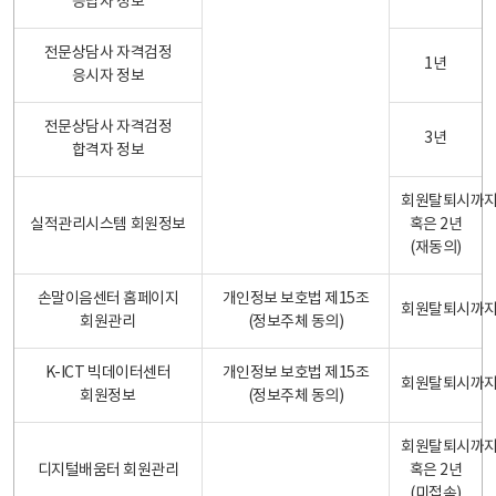
응답자 정보
전문상담사 자격검정
1년
응시자 정보
전문상담사 자격검정
3년
합격자 정보
회원탈퇴시까
실적관리시스템 회원정보
혹은 2년
(재동의)
손말이음센터 홈페이지
개인정보 보호법 제15조
회원탈퇴시까
회원관리
(정보주체 동의)
K-ICT 빅데이터센터
개인정보 보호법 제15조
회원탈퇴시까
회원정보
(정보주체 동의)
회원탈퇴시까
디지털배움터 회원관리
혹은 2년
(미접속)