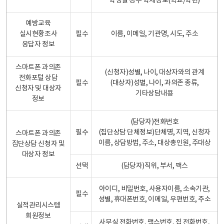
학생일 경우 학제정보(학교/학년)
예방교육
실시현황조사
필수
이름, 이메일, 기관명, 시도, 주소
응답자 정보
스마트폰 과의존
(신청자)성별, 나이, 대상자와의 관계
전화포털 상담
필수
(대상자)성별, 나이, 과의존 종류,
신청자 및 대상자
기타상담내용
정보
(담당자)전화번호
필수
(집단상담 단체정보)단체명, 지역, 신청자
스마트폰 과의존
이름, 상담방법, 주소, 대상총인원, 주대상
집단상담 신청자 및
대상자 정보
선택
(담당자)직위, 부서, 팩스
아이디, 비밀번호, 사용자이름, 소속기관,
필수
성별, 휴대폰번호, 이메일, 우편번호, 주소
실적관리시스템
회원정보
사무실 전화번호, 팩스번호, 집 전화번호,