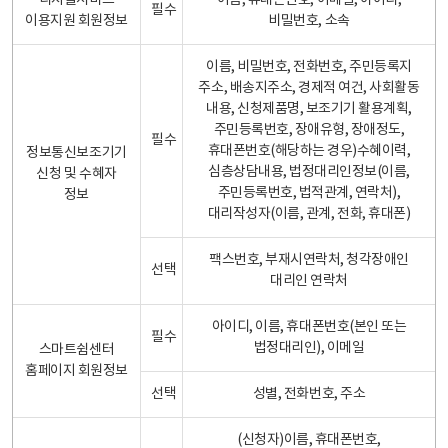
디지털서비스
이름, 휴대폰번호, 이메일, 아이디,
필수
이용지원 회원정보
비밀번호, 소속
이름, 비밀번호, 전화번호, 주민등록지
주소, 배송지주소, 경제적 여건, 사회활동
내용, 신청제품명, 보조기기 활용계획,
주민등록번호, 장애유형, 장애정도,
필수
휴대폰번호(해당하는 경우)수혜이력,
정보통신보조기기
심층상담내용, 법정대리인정보(이름,
신청 및 수혜자
주민등록번호, 법적관계, 연락처),
정보
대리작성자(이름, 관계, 전화, 휴대폰)
팩스번호, 부재시연락처, 청각장애인
선택
대리인 연락처
아이디, 이름, 휴대폰번호(본인 또는
필수
법정대리인), 이메일
스마트쉼센터
홈페이지 회원정보
선택
성별, 전화번호, 주소
(신청자)이름, 휴대폰번호,