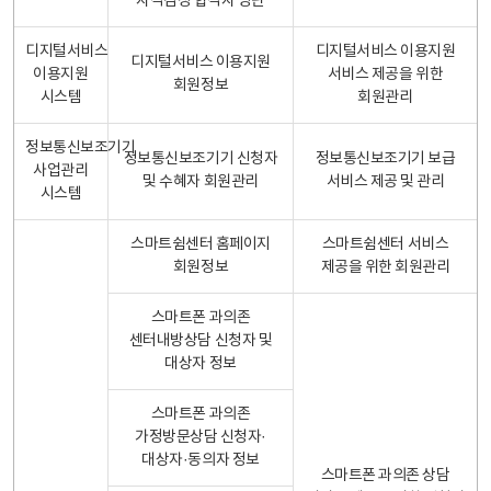
자격검정 합격자 명단
디지털서비스
디지털서비스 이용지원
디지털서비스 이용지원
이용지원
서비스 제공을 위한
회원정보
시스템
회원관리
정보통신보조기기
정보통신보조기기 신청자
정보통신보조기기 보급
사업관리
및 수혜자 회원관리
서비스 제공 및 관리
시스템
스마트쉼센터 홈페이지
스마트쉼센터 서비스
회원정보
제공을 위한 회원관리
스마트폰 과의존
센터내방상담 신청자 및
대상자 정보
스마트폰 과의존
가정방문상담 신청자·
대상자·동의자 정보
스마트폰 과의존 상담