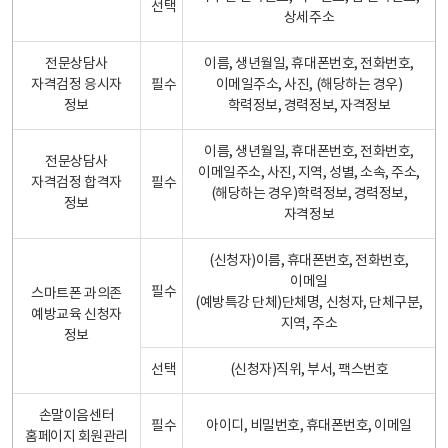
선택
상세주소
전문상담사
이름, 생년월일, 휴대폰번호, 전화번호,
자격검정 응시자
필수
이메일주소, 사진, (해당하는 경우)
정보
학력정보, 경력정보, 자격정보
이름, 생년월일, 휴대폰번호, 전화번호,
전문상담사
이메일주소, 사진, 지역, 성별, 소속, 주소,
자격검정 합격자
필수
(해당하는 경우)학력정보, 경력정보,
정보
자격정보
(신청자)이름, 휴대폰번호, 전화번호,
이메일
필수
스마트폰 과의존
(예방특강 단체)단체명, 신청자, 단체구분,
예방교육 신청자
지역, 주소
정보
선택
(신청자)직위, 부서, 팩스번호
손말이음센터
필수
아이디, 비밀번호, 휴대폰번호, 이메일
홈페이지 회원관리