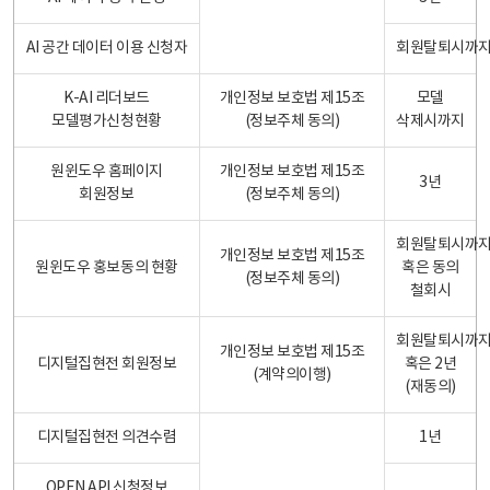
AI 공간 데이터 이용 신청자
회원탈퇴시까
K-AI 리더보드
개인정보 보호법 제15조
모델
모델평가신청현황
(정보주체 동의)
삭제시까지
원윈도우 홈페이지
개인정보 보호법 제15조
3년
회원정보
(정보주체 동의)
회원탈퇴시까
개인정보 보호법 제15조
원윈도우 홍보동의 현황
혹은 동의
(정보주체 동의)
철회시
회원탈퇴시까
개인정보 보호법 제15조
디지털집현전 회원정보
혹은 2년
(계약의이행)
(재동의)
디지털집현전 의견수렴
1년
OPEN API 신청정보