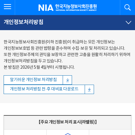
본문
전체메뉴
전체메뉴 열기
검
한국지능정보사회진흥원
바로가기
바로가기
개인정보처리방침
한국지능정보사회진흥원(이하 진흥원)이 취급하는 모든 개인정보는
개인정보보호법 등 관련 법령을 준수하여 수집·보유 및 처리되고 있습니다.
또한 개인정보주체의 권익을 보장하고 관련한 고충을 원활히 처리하기 위하여
개인정보처리방침을 두고 있습니다.
본 방침은 2026년 5월 4일부터 시행됩니다.
알기쉬운 개인정보 처리방침
개인정보 처리방침 전·후 대비표 다운로드
주요 개인정보 처리 표시(라벨링) - 주요 개인정보 처리 표시를 나타내는표
【주요 개인정보 처리 표시(라벨링)】