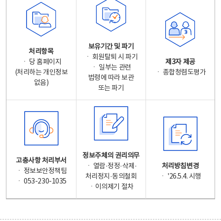
보유기간 및 파기
처리항목
ㆍ 회원탈퇴 시 파기
ㆍ 당 홈페이지
제3자 제공
ㆍ 일부는 관련
(처리하는 개인정보
ㆍ 종합청렴도평가
법령에 따라 보관
없음)
또는 파기
정보주체의 권리의무
고충사항 처리부서
ㆍ 열람·정정·삭제·
처리방침변경
ㆍ 정보보안정책팀
처리정지·동의철회
ㆍ '26.5.4. 시행
ㆍ 053-230-1035
ㆍ이의제기 절차