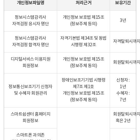
개인정보파일명
처리근거
보유기간
정보시스템감리사
개인정보 보호법 제15조
3년
자격검정 응시자 명단
(정보주체 등의)
정보시스템감리사
자격기본법 제34조 및 동법
자격탈퇴시까
자격검정 합격자 명단
시행령 제32조
디지털서비스 이용지원
개인정보 보호법 제15조
회원탈퇴시까
회원정보
(정보주체 동의)
장애인보조기기법 시행령
신청자 :
정보통신보조기기 신청자
제7조 제1호
1년
및 수혜자 회원관리
개인정보 보호법 제15조
수혜자 :
(정보주체 동의)
7년
스마트쉼센터 홈페이지
회원탈퇴시까
회원정보
혹은 2년
스마트폰 과의존