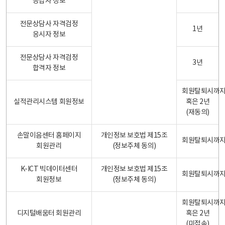
응답자 정보
전문상담사 자격검정
1년
응시자 정보
전문상담사 자격검정
3년
합격자 정보
회원탈퇴시까
실적관리시스템 회원정보
혹은 2년
(재동의)
손말이음센터 홈페이지
개인정보 보호법 제15조
회원탈퇴시까
회원관리
(정보주체 동의)
K-ICT 빅데이터센터
개인정보 보호법 제15조
회원탈퇴시까
회원정보
(정보주체 동의)
회원탈퇴시까
디지털배움터 회원관리
혹은 2년
(미접속)