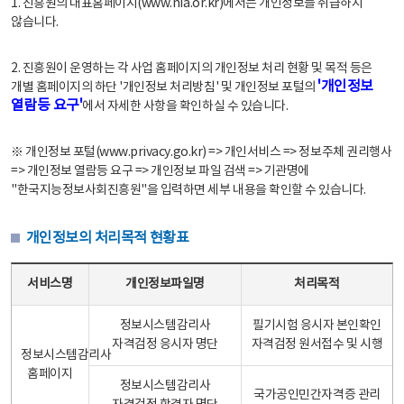
1. 진흥원의 대표홈페이지(www.nia.or.kr)에서는 개인정보를 취급하지
않습니다.
2. 진흥원이 운영하는 각 사업 홈페이지의 개인정보 처리 현황 및 목적 등은
'개인정보
개별 홈페이지의 하단 '개인정보 처리방침' 및 개인정보 포털의
열람등 요구'
에서 자세한 사항을 확인하실 수 있습니다.
※ 개인정보 포털(www.privacy.go.kr) => 개인서비스 => 정보주체 권리행사
=> 개인정보 열람등 요구 => 개인정보 파일 검색 => 기관명에
"한국지능정보사회진흥원"을 입력하면 세부 내용을 확인할 수 있습니다.
개인정보의 처리목적 현황표
개인정보의 처리목적 현황표 - 서비스명, 개인정보파일명, 처리목적으로 구성
서비스명
개인정보파일명
처리목적
정보시스템감리사
필기시험 응시자 본인확인
자격검정 응시자 명단
자격검정 원서접수 및 시행
정보시스템감리사
홈페이지
정보시스템감리사
국가공인민간자격증 관리