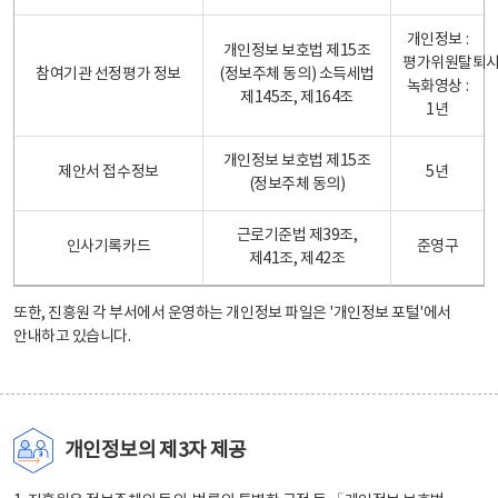
개인정보 :
개인정보 보호법 제15조
평가위원탈퇴
참여기관 선정평가 정보
(정보주체 동의) 소득세법
녹화영상 :
제145조, 제164조
1년
개인정보 보호법 제15조
제안서 접수정보
5년
(정보주체 동의)
근로기준법 제39조,
인사기록카드
준영구
제41조, 제42조
또한, 진흥원 각 부서에서 운영하는 개인정보 파일은
'개인정보 포털'
에서
안내하고 있습니다.
개인정보의 제3자 제공