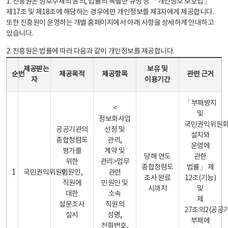
1. 진흥원은 정보주체의 동의, 법률의 특별한 규정 등 「개인정보 보호법」
제17조 및 제18조에 해당하는 경우에만 개인정보를 제3자에게 제공합니다.
또한 진흥원이 운영하는 개별 홈페이지에서 아래 사항을 상세하게 안내하고
있습니다.
2. 진흥원은 법률에 따라 다음과 같이 개인정보를 제공합니다.
개인정보 제공 안내표 - 순번, 제공받는자, 제공목적, 제공항목, 보유 및 이용기간 관련 근거로 구성
제공받는
보유 및
순번
제공목적
제공항목
관련 근거
자
이용기간
「부패방지
<
및
정보화사업
국민권익위원
공공기관의
선정 및
설치와
종합청렴도
관리,
운영에
평가를
계약 및
당해 연도
관한
위한
관리>업무
종합청렴도
법률」 제
1
국민권익위원회
민원인,
관련
조사 완료
12조(기능)
직원에
민원인 및
시까지
및
대한
소속
제
설문조사
직원의
27조의2(공공
실시
성명,
부패에
전화번호,