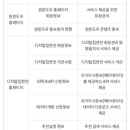
원윈도우 홈페이지
서비스 제공을 위한
회원정보
회원관리
원윈도우
홈페이지
원윈도우 홍보동의 현황
원윈도우 콘텐츠 홍보
디지털집현전 회원관리 및
디지털집현전 회원정보
맞춤지식 서비스 제공
디지털집현전 의견수렴
디지털집현전 서비스 개선
국가지식정보(메타데이터)
디지털집현전
OPEN API 신청정보
를 제공하는 API 서비스
홈페이지
제공
국가지식정보(메타데이터)
데이터개방 신청정보
데이터 다운로드 서비스
제공
추천설정 정보
추천 검색 서비스 제공