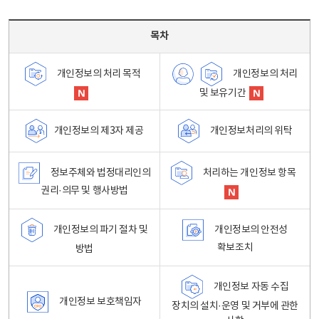
목차 - 개인정보 처리방침 목차를 나타내는표
목차
개인정보의 처리
개인정보의 처리 목적
및 보유기간
개인정보처리의 위탁
개인정보의 제3자 제공
정보주체와 법정대리인의
처리하는 개인정보 항목
권리·의무 및 행사방법
개인정보의 파기 절차 및
개인정보의 안전성
확보조치
방법
개인정보 자동 수집
개인정보 보호책임자
장치의 설치·운영 및 거부에 관한