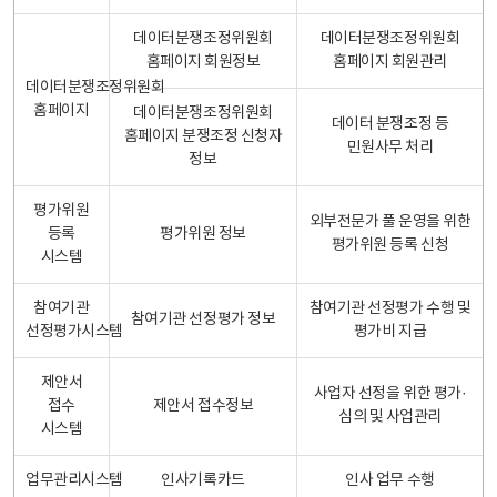
데이터분쟁조정위원회
데이터분쟁조정위원회
홈페이지 회원정보
홈페이지 회원관리
데이터분쟁조정위원회
홈페이지
데이터분쟁조정위원회
데이터 분쟁조정 등
홈페이지 분쟁조정 신청자
민원사무 처리
정보
평가위원
외부전문가 풀 운영을 위한
등록
평가위원 정보
평가위원 등록 신청
시스템
참여기관
참여기관 선정평가 수행 및
참여기관 선정평가 정보
선정평가시스템
평가비 지급
제안서
사업자 선정을 위한 평가·
접수
제안서 접수정보
심의 및 사업관리
시스템
업무관리시스템
인사기록카드
인사 업무 수행