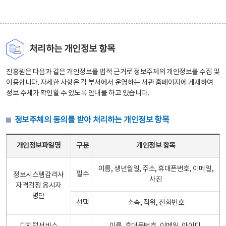
처리하는 개인정보 항목
진흥원은 다음과 같은 개인정보를 법적 근거로 정보주체의 개인정보를 수집 및
이용합니다. 자세한 사항은 각 부서에서 운영하는 서관 홈페이지에 게재하여
정보 주체가 확인할 수 있도록 안내를 하고 있습니다.
정보주체의 동의를 받아 처리하는 개인정보 항목
정보주체의 동의를 받아 처리하는 개인정보 항목 테이블 - 개인정보파일명, 구분, 개인정보 항목으로 구성
개인정보파일명
구분
개인정보 항목
이름, 생년월일, 주소, 휴대폰번호, 이메일,
필수
정보시스템감리사
사진
자격검정 응시자
명단
선택
소속, 직위, 전화번호