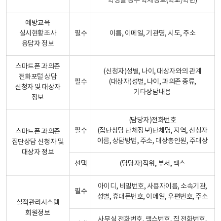
학생일 경우 학제정보(학교/학년)
예방교육
실시현황조사
필수
이름, 이메일, 기관명, 시도, 주소
응답자 정보
스마트폰 과의존
(신청자)성별, 나이, 대상자와의 관계
전화포털 상담
필수
(대상자)성별, 나이, 과의존 종류,
신청자 및 대상자
기타상담내용
정보
(담당자)전화번호
필수
(집단상담 단체정보)단체명, 지역, 신청자
스마트폰 과의존
이름, 상담방법, 주소, 대상총인원, 주대상
집단상담 신청자 및
대상자 정보
선택
(담당자)직위, 부서, 팩스
아이디, 비밀번호, 사용자이름, 소속기관,
필수
성별, 휴대폰번호, 이메일, 우편번호, 주소
실적관리시스템
회원정보
사무실 전화번호, 팩스번호, 집 전화번호,