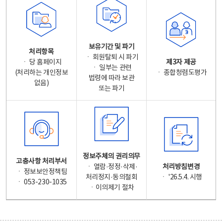
보유기간 및 파기
처리항목
ㆍ 회원탈퇴 시 파기
ㆍ 당 홈페이지
제3자 제공
ㆍ 일부는 관련
(처리하는 개인정보
ㆍ 종합청렴도평가
법령에 따라 보관
없음)
또는 파기
정보주체의 권리의무
고충사항 처리부서
ㆍ 열람·정정·삭제·
처리방침변경
ㆍ 정보보안정책팀
처리정지·동의철회
ㆍ '26.5.4. 시행
ㆍ 053-230-1035
ㆍ이의제기 절차