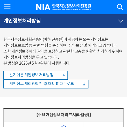
본문
전체메뉴
전체메뉴 열기
검
한국지능정보사회진흥원
바로가기
바로가기
개인정보처리방침
한국지능정보사회진흥원(이하 진흥원)이 취급하는 모든 개인정보는
개인정보보호법 등 관련 법령을 준수하여 수집·보유 및 처리되고 있습니다.
또한 개인정보주체의 권익을 보장하고 관련한 고충을 원활히 처리하기 위하여
개인정보처리방침을 두고 있습니다.
본 방침은 2026년 5월 4일부터 시행됩니다.
알기쉬운 개인정보 처리방침
개인정보 처리방침 전·후 대비표 다운로드
주요 개인정보 처리 표시(라벨링) - 주요 개인정보 처리 표시를 나타내는표
【주요 개인정보 처리 표시(라벨링)】