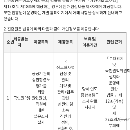
1. 진흥원은 정보주체의 동의, 법률의 특별한 규정 등 「개인정보 보호법」
제17조 및 제18조에 해당하는 경우에만 개인정보를 제3자에게 제공합니다.
또한 진흥원이 운영하는 개별 홈페이지에서 아래 사항을 상세하게 안내하고
있습니다.
2. 진흥원은 법률에 따라 다음과 같이 개인정보를 제공합니다.
개인정보 제공 안내표 - 순번, 제공받는자, 제공목적, 제공항목, 보유 및 이용기간 관련 근거로 구성
제공받는
보유 및
순번
제공목적
제공항목
관련 근거
자
이용기간
「부패방지
<
및
정보화사업
국민권익위원
공공기관의
선정 및
설치와
종합청렴도
관리,
운영에
평가를
계약 및
당해 연도
관한
위한
관리>업무
종합청렴도
법률」 제
1
국민권익위원회
민원인,
관련
조사 완료
12조(기능)
직원에
민원인 및
시까지
및
대한
소속
제
설문조사
직원의
27조의2(공공
실시
성명,
부패에
전화번호,