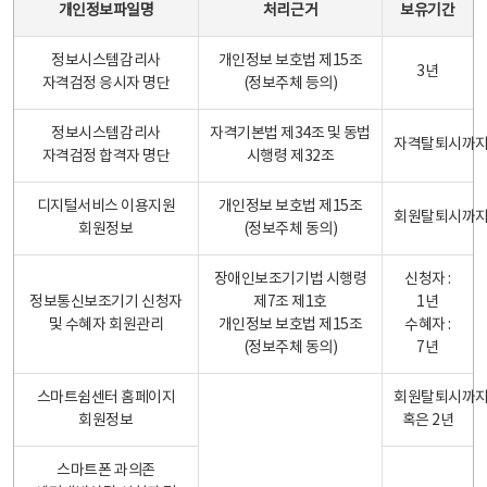
개인정보파일명
처리근거
보유기간
정보시스템감리사
개인정보 보호법 제15조
3년
자격검정 응시자 명단
(정보주체 등의)
정보시스템감리사
자격기본법 제34조 및 동법
자격탈퇴시까
자격검정 합격자 명단
시행령 제32조
디지털서비스 이용지원
개인정보 보호법 제15조
회원탈퇴시까
회원정보
(정보주체 동의)
장애인보조기기법 시행령
신청자 :
정보통신보조기기 신청자
제7조 제1호
1년
및 수혜자 회원관리
개인정보 보호법 제15조
수혜자 :
(정보주체 동의)
7년
스마트쉼센터 홈페이지
회원탈퇴시까
회원정보
혹은 2년
스마트폰 과의존