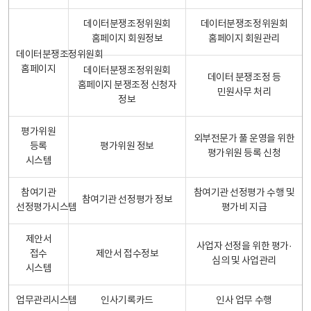
데이터분쟁조정위원회
데이터분쟁조정위원회
홈페이지 회원정보
홈페이지 회원관리
데이터분쟁조정위원회
홈페이지
데이터분쟁조정위원회
데이터 분쟁조정 등
홈페이지 분쟁조정 신청자
민원사무 처리
정보
평가위원
외부전문가 풀 운영을 위한
등록
평가위원 정보
평가위원 등록 신청
시스템
참여기관
참여기관 선정평가 수행 및
참여기관 선정평가 정보
선정평가시스템
평가비 지급
제안서
사업자 선정을 위한 평가·
접수
제안서 접수정보
심의 및 사업관리
시스템
업무관리시스템
인사기록카드
인사 업무 수행