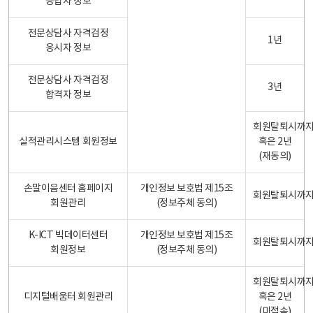
응답자 정보
전문상담사 자격검정
1년
응시자 정보
전문상담사 자격검정
3년
합격자 정보
회원탈퇴시까
실적관리시스템 회원정보
혹은 2년
(재동의)
손말이음센터 홈페이지
개인정보 보호법 제15조
회원탈퇴시까
회원관리
(정보주체 동의)
K-ICT 빅데이터센터
개인정보 보호법 제15조
회원탈퇴시까
회원정보
(정보주체 동의)
회원탈퇴시까
디지털배움터 회원관리
혹은 2년
(미접속)