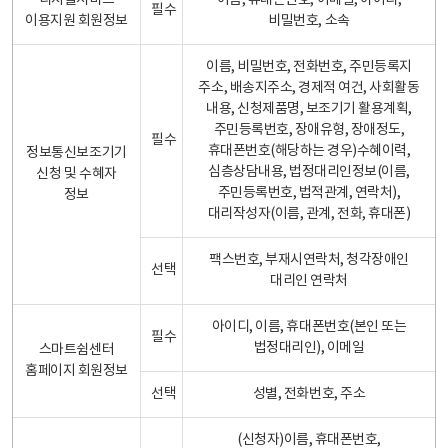
디지털서비스
이름, 휴대폰번호, 이메일, 아이디,
필수
이용지원 회원정보
비밀번호, 소속
이름, 비밀번호, 전화번호, 주민등록지
주소, 배송지주소, 경제적 여건, 사회활동
내용, 신청제품명, 보조기기 활용계획,
주민등록번호, 장애유형, 장애정도,
필수
휴대폰번호(해당하는 경우)수혜이력,
정보통신보조기기
심층상담내용, 법정대리인정보(이름,
신청 및 수혜자
주민등록번호, 법적관계, 연락처),
정보
대리작성자(이름, 관계, 전화, 휴대폰)
팩스번호, 부재시연락처, 청각장애인
선택
대리인 연락처
아이디, 이름, 휴대폰번호(본인 또는
필수
법정대리인), 이메일
스마트쉼센터
홈페이지 회원정보
선택
성별, 전화번호, 주소
(신청자)이름, 휴대폰번호,