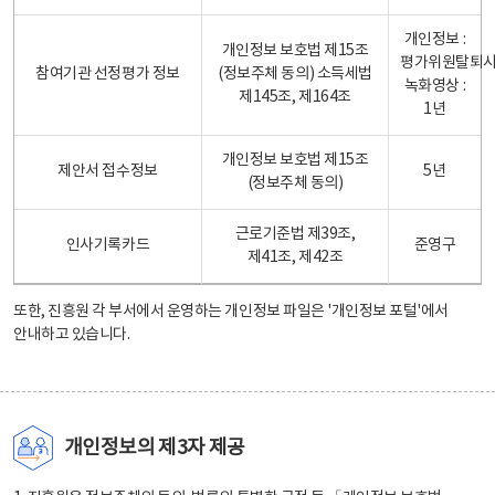
개인정보 :
개인정보 보호법 제15조
평가위원탈퇴
참여기관 선정평가 정보
(정보주체 동의) 소득세법
녹화영상 :
제145조, 제164조
1년
개인정보 보호법 제15조
제안서 접수정보
5년
(정보주체 동의)
근로기준법 제39조,
인사기록카드
준영구
제41조, 제42조
또한, 진흥원 각 부서에서 운영하는 개인정보 파일은
'개인정보 포털'
에서
안내하고 있습니다.
개인정보의 제3자 제공