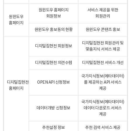
원윈도우 홈페이지
서비스 제공을 위한
회원정보
회원관리
원윈도우
홈페이지
원윈도우 홍보동의 현황
원윈도우 콘텐츠 홍보
디지털집현전 회원관리 및
디지털집현전 회원정보
맞춤지식 서비스 제공
디지털집현전 의견수렴
디지털집현전 서비스 개선
국가지식정보(메타데이터)
디지털집현전
OPEN API 신청정보
를 제공하는 API 서비스
홈페이지
제공
국가지식정보(메타데이터)
데이터개방 신청정보
데이터 다운로드 서비스
제공
추천설정 정보
추천 검색 서비스 제공