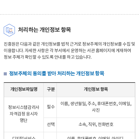
처리하는 개인정보 항목
진흥원은 다음과 같은 개인정보를 법적 근거로 정보주체의 개인정보를 수집 및
이용합니다. 자세한 사항은 각 부서에서 운영하는 서관 홈페이지에 게재하여
정보 주체가 확인할 수 있도록 안내를 하고 있습니다.
정보주체의 동의를 받아 처리하는 개인정보 항목
정보주체의 동의를 받아 처리하는 개인정보 항목 테이블 - 개인정보파일명, 구분, 개인정보 항목으로 구성
개인정보파일명
구분
개인정보 항목
이름, 생년월일, 주소, 휴대폰번호, 이메일,
필수
정보시스템감리사
사진
자격검정 응시자
명단
선택
소속, 직위, 전화번호