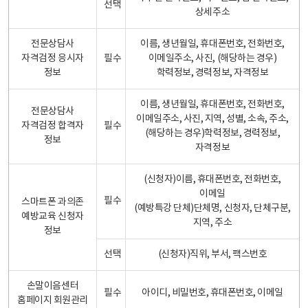
선택
상세주소
전문상담사
이름, 생년월일, 휴대폰번호, 전화번호,
자격검정 응시자
필수
이메일주소, 사진, (해당하는 경우)
정보
학력정보, 경력정보, 자격정보
이름, 생년월일, 휴대폰번호, 전화번호,
전문상담사
이메일주소, 사진, 지역, 성별, 소속, 주소,
자격검정 합격자
필수
(해당하는 경우)학력정보, 경력정보,
정보
자격정보
(신청자)이름, 휴대폰번호, 전화번호,
이메일
필수
스마트폰 과의존
(예방특강 단체)단체명, 신청자, 단체구분,
예방교육 신청자
지역, 주소
정보
선택
(신청자)직위, 부서, 팩스번호
손말이음센터
필수
아이디, 비밀번호, 휴대폰번호, 이메일
홈페이지 회원관리