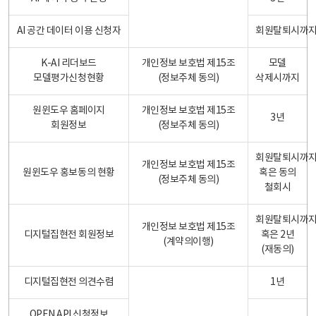
AI 공간 데이터 이용 신청자
회원탈퇴시까
K-AI 리더보드
개인정보 보호법 제15조
모델
모델평가신청현황
(정보주체 동의)
삭제시까지
원윈도우 홈페이지
개인정보 보호법 제15조
3년
회원정보
(정보주체 동의)
회원탈퇴시까
개인정보 보호법 제15조
원윈도우 홍보동의 현황
혹은 동의
(정보주체 동의)
철회시
회원탈퇴시까
개인정보 보호법 제15조
디지털집현전 회원정보
혹은 2년
(계약의이행)
(재동의)
디지털집현전 의견수렴
1년
OPEN API 신청정보