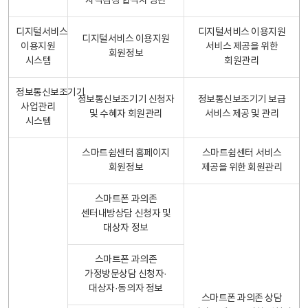
자격검정 합격자 명단
디지털서비스
디지털서비스 이용지원
디지털서비스 이용지원
이용지원
서비스 제공을 위한
회원정보
시스템
회원관리
정보통신보조기기
정보통신보조기기 신청자
정보통신보조기기 보급
사업관리
및 수혜자 회원관리
서비스 제공 및 관리
시스템
스마트쉼센터 홈페이지
스마트쉼센터 서비스
회원정보
제공을 위한 회원관리
스마트폰 과의존
센터내방상담 신청자 및
대상자 정보
스마트폰 과의존
가정방문상담 신청자·
대상자·동의자 정보
스마트폰 과의존 상담