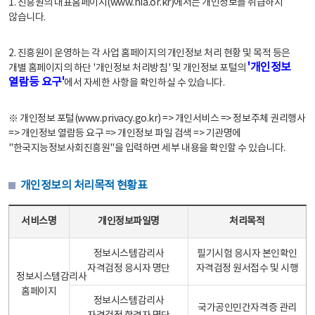
1. 진흥원의 대표홈페이지(www.nia.or.kr)에서는 개인정보를 취급하지
않습니다.
2. 진흥원이 운영하는 각 사업 홈페이지의 개인정보 처리 현황 및 목적 등은
'개인정보
개별 홈페이지의 하단 '개인정보 처리방침' 및 개인정보 포털의
열람등 요구'
에서 자세한 사항을 확인하실 수 있습니다.
※ 개인정보 포털(www.privacy.go.kr) => 개인서비스 => 정보주체 권리행사
=> 개인정보 열람등 요구 => 개인정보 파일 검색 => 기관명에
"한국지능정보사회진흥원"을 입력하면 세부 내용을 확인할 수 있습니다.
개인정보의 처리목적 현황표
개인정보의 처리목적 현황표 - 서비스명, 개인정보파일명, 처리목적으로 구성
서비스명
개인정보파일명
처리목적
정보시스템감리사
필기시험 응시자 본인확인
자격검정 응시자 명단
자격검정 원서접수 및 시행
정보시스템감리사
홈페이지
정보시스템감리사
국가공인민간자격증 관리