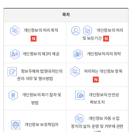
목차 - 개인정보 처리방침 목차를 나타내는표
목차
개인정보의 처리
개인정보의 처리 목적
및 보유기간
개인정보처리의 위탁
개인정보의 제3자 제공
정보주체와 법정대리인의
처리하는 개인정보 항목
권리·의무 및 행사방법
개인정보의 파기 절차 및
개인정보의 안전성
확보조치
방법
개인정보 자동 수집
개인정보 보호책임자
장치의 설치·운영 및 거부에 관한