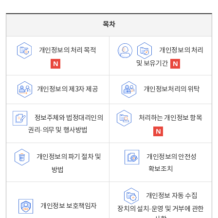
목차 - 개인정보 처리방침 목차를 나타내는표
목차
개인정보의 처리
개인정보의 처리 목적
및 보유기간
개인정보처리의 위탁
개인정보의 제3자 제공
정보주체와 법정대리인의
처리하는 개인정보 항목
권리·의무 및 행사방법
개인정보의 파기 절차 및
개인정보의 안전성
확보조치
방법
개인정보 자동 수집
개인정보 보호책임자
장치의 설치·운영 및 거부에 관한