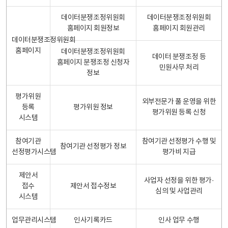
데이터분쟁조정위원회
데이터분쟁조정위원회
홈페이지 회원정보
홈페이지 회원관리
데이터분쟁조정위원회
홈페이지
데이터분쟁조정위원회
데이터 분쟁조정 등
홈페이지 분쟁조정 신청자
민원사무 처리
정보
평가위원
외부전문가 풀 운영을 위한
등록
평가위원 정보
평가위원 등록 신청
시스템
참여기관
참여기관 선정평가 수행 및
참여기관 선정평가 정보
선정평가시스템
평가비 지급
제안서
사업자 선정을 위한 평가·
접수
제안서 접수정보
심의 및 사업관리
시스템
업무관리시스템
인사기록카드
인사 업무 수행