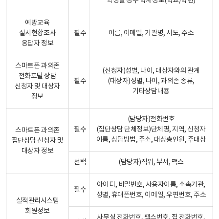
학생일 경우 학제정보(학교/학년)
예방교육
실시현황조사
필수
이름, 이메일, 기관명, 시도, 주소
응답자 정보
스마트폰 과의존
(신청자)성별, 나이, 대상자와의 관계
전화포털 상담
필수
(대상자)성별, 나이, 과의존 종류,
신청자 및 대상자
기타상담내용
정보
(담당자)전화번호
필수
(집단상담 단체정보)단체명, 지역, 신청자
스마트폰 과의존
이름, 상담방법, 주소, 대상총인원, 주대상
집단상담 신청자 및
대상자 정보
선택
(담당자)직위, 부서, 팩스
아이디, 비밀번호, 사용자이름, 소속기관,
필수
성별, 휴대폰번호, 이메일, 우편번호, 주소
실적관리시스템
회원정보
사무실 전화번호, 팩스번호, 집 전화번호,