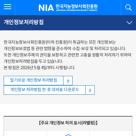
본문
전체메뉴
전체메뉴 열기
검
한국지능정보사회진흥원
바로가기
바로가기
개인정보처리방침
한국지능정보사회진흥원(이하 진흥원)이 취급하는 모든 개인정보는
개인정보보호법 등 관련 법령을 준수하여 수집·보유 및 처리되고 있습니다.
또한 개인정보주체의 권익을 보장하고 관련한 고충을 원활히 처리하기 위하여
개인정보처리방침을 두고 있습니다.
본 방침은 2026년 5월 4일부터 시행됩니다.
알기쉬운 개인정보 처리방침
개인정보 처리방침 전·후 대비표 다운로드
주요 개인정보 처리 표시(라벨링) - 주요 개인정보 처리 표시를 나타내는표
【주요 개인정보 처리 표시(라벨링)】