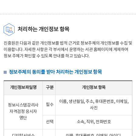
처리하는 개인정보 항목
진흥원은 다음과 같은 개인정보를 법적 근거로 정보주체의 개인정보를 수집 및
이용합니다. 자세한 사항은 각 부서에서 운영하는 서관 홈페이지에 게재하여
정보 주체가 확인할 수 있도록 안내를 하고 있습니다.
정보주체의 동의를 받아 처리하는 개인정보 항목
정보주체의 동의를 받아 처리하는 개인정보 항목 테이블 - 개인정보파일명, 구분, 개인정보 항목으로 구성
개인정보파일명
구분
개인정보 항목
이름, 생년월일, 주소, 휴대폰번호, 이메일,
필수
정보시스템감리사
사진
자격검정 응시자
명단
선택
소속, 직위, 전화번호