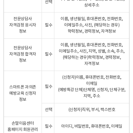
선택
상세주소
전문상담사
이름, 생년월일, 휴대폰번호, 전화번호,
자격검정 응시자
필수
이메일주소, 사진, (해당하는 경우)
정보
학력정보, 경력정보, 자격정보
이름, 생년월일, 휴대폰번호, 전화번호,
전문상담사
이메일주소, 사진, 지역, 성별, 소속, 주소,
자격검정 합격자
필수
(해당하는 경우)학력정보, 경력정보,
정보
자격정보
(신청자)이름, 휴대폰번호, 전화번호,
이메일
필수
스마트폰 과의존
(예방특강 단체)단체명, 신청자, 단체구분,
예방교육 신청자
지역, 주소
정보
선택
(신청자)직위, 부서, 팩스번호
손말이음센터
필수
아이디, 비밀번호, 휴대폰번호, 이메일
홈페이지 회원관리