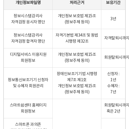
개인정보파일명
처리근거
보유기간
정보시스템감리사
개인정보 보호법 제15조
3년
자격검정 응시자 명단
(정보주체 등의)
정보시스템감리사
자격기본법 제34조 및 동법
자격탈퇴시까
자격검정 합격자 명단
시행령 제32조
디지털서비스 이용지원
개인정보 보호법 제15조
회원탈퇴시까
회원정보
(정보주체 동의)
장애인보조기기법 시행령
신청자 :
정보통신보조기기 신청자
제7조 제1호
1년
및 수혜자 회원관리
개인정보 보호법 제15조
수혜자 :
(정보주체 동의)
7년
스마트쉼센터 홈페이지
회원탈퇴시까
회원정보
혹은 2년
스마트폰 과의존