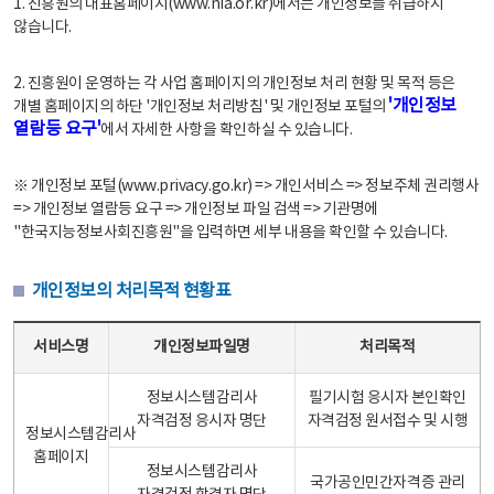
1. 진흥원의 대표홈페이지(www.nia.or.kr)에서는 개인정보를 취급하지
않습니다.
2. 진흥원이 운영하는 각 사업 홈페이지의 개인정보 처리 현황 및 목적 등은
'개인정보
개별 홈페이지의 하단 '개인정보 처리방침' 및 개인정보 포털의
열람등 요구'
에서 자세한 사항을 확인하실 수 있습니다.
※ 개인정보 포털(www.privacy.go.kr) => 개인서비스 => 정보주체 권리행사
=> 개인정보 열람등 요구 => 개인정보 파일 검색 => 기관명에
"한국지능정보사회진흥원"을 입력하면 세부 내용을 확인할 수 있습니다.
개인정보의 처리목적 현황표
개인정보의 처리목적 현황표 - 서비스명, 개인정보파일명, 처리목적으로 구성
서비스명
개인정보파일명
처리목적
정보시스템감리사
필기시험 응시자 본인확인
자격검정 응시자 명단
자격검정 원서접수 및 시행
정보시스템감리사
홈페이지
정보시스템감리사
국가공인민간자격증 관리