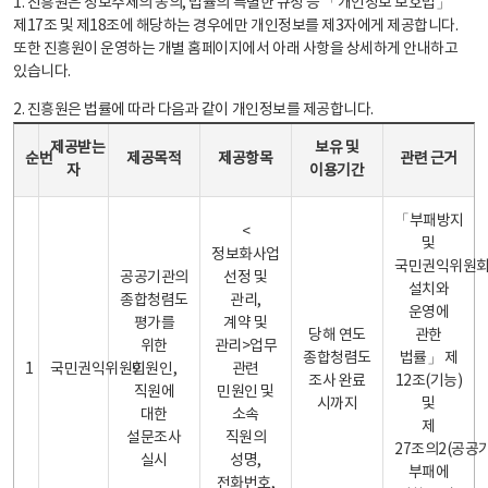
1. 진흥원은 정보주체의 동의, 법률의 특별한 규정 등 「개인정보 보호법」
제17조 및 제18조에 해당하는 경우에만 개인정보를 제3자에게 제공합니다.
또한 진흥원이 운영하는 개별 홈페이지에서 아래 사항을 상세하게 안내하고
있습니다.
2. 진흥원은 법률에 따라 다음과 같이 개인정보를 제공합니다.
개인정보 제공 안내표 - 순번, 제공받는자, 제공목적, 제공항목, 보유 및 이용기간 관련 근거로 구성
제공받는
보유 및
순번
제공목적
제공항목
관련 근거
자
이용기간
「부패방지
<
및
정보화사업
국민권익위원
공공기관의
선정 및
설치와
종합청렴도
관리,
운영에
평가를
계약 및
당해 연도
관한
위한
관리>업무
종합청렴도
법률」 제
1
국민권익위원회
민원인,
관련
조사 완료
12조(기능)
직원에
민원인 및
시까지
및
대한
소속
제
설문조사
직원의
27조의2(공공
실시
성명,
부패에
전화번호,