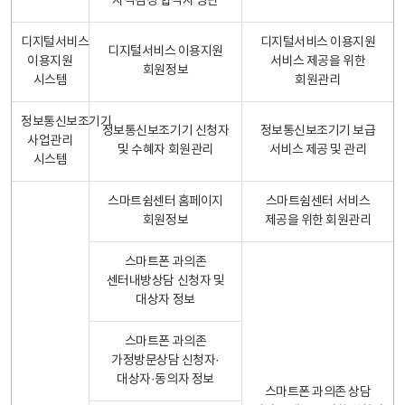
자격검정 합격자 명단
디지털서비스
디지털서비스 이용지원
디지털서비스 이용지원
이용지원
서비스 제공을 위한
회원정보
시스템
회원관리
정보통신보조기기
정보통신보조기기 신청자
정보통신보조기기 보급
사업관리
및 수혜자 회원관리
서비스 제공 및 관리
시스템
스마트쉼센터 홈페이지
스마트쉼센터 서비스
회원정보
제공을 위한 회원관리
스마트폰 과의존
센터내방상담 신청자 및
대상자 정보
스마트폰 과의존
가정방문상담 신청자·
대상자·동의자 정보
스마트폰 과의존 상담