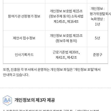
개인정보 :
개인정보 보호법 제15조
평가위원탈퇴
참여기관 선정평가 정보
(정보주체 동의) 소득세법
녹화영상 :
제145조, 제164조
1년
개인정보 보호법 제15조
제안서 접수정보
5년
(정보주체 동의)
근로기준법 제39조,
인사기록카드
준영구
제41조, 제42조
또한, 진흥원 각 부서에서 운영하는 개인정보 파일은
'개인정보 포털'
에서
안내하고 있습니다.
개인정보의 제3자 제공