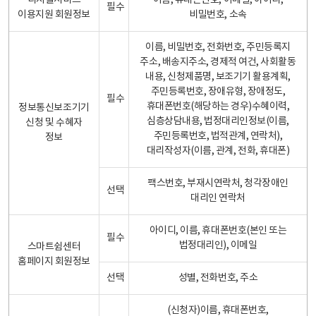
디지털서비스
이름, 휴대폰번호, 이메일, 아이디,
필수
이용지원 회원정보
비밀번호, 소속
이름, 비밀번호, 전화번호, 주민등록지
주소, 배송지주소, 경제적 여건, 사회활동
내용, 신청제품명, 보조기기 활용계획,
주민등록번호, 장애유형, 장애정도,
필수
휴대폰번호(해당하는 경우)수혜이력,
정보통신보조기기
심층상담내용, 법정대리인정보(이름,
신청 및 수혜자
주민등록번호, 법적관계, 연락처),
정보
대리작성자(이름, 관계, 전화, 휴대폰)
팩스번호, 부재시연락처, 청각장애인
선택
대리인 연락처
아이디, 이름, 휴대폰번호(본인 또는
필수
법정대리인), 이메일
스마트쉼센터
홈페이지 회원정보
선택
성별, 전화번호, 주소
(신청자)이름, 휴대폰번호,