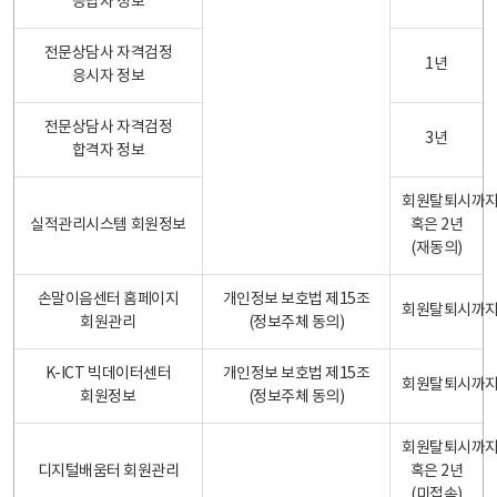
응답자 정보
전문상담사 자격검정
1년
응시자 정보
전문상담사 자격검정
3년
합격자 정보
회원탈퇴시까
실적관리시스템 회원정보
혹은 2년
(재동의)
손말이음센터 홈페이지
개인정보 보호법 제15조
회원탈퇴시까
회원관리
(정보주체 동의)
K-ICT 빅데이터센터
개인정보 보호법 제15조
회원탈퇴시까
회원정보
(정보주체 동의)
회원탈퇴시까
디지털배움터 회원관리
혹은 2년
(미접속)