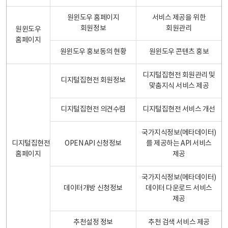
원윈도우 홈페이지
서비스 제공을 위한
회원정보
회원관리
원윈도우
홈페이지
원윈도우 홍보동의 현황
원윈도우 콘텐츠 홍보
디지털집현전 회원관리 및
디지털집현전 회원정보
맞춤지식 서비스 제공
디지털집현전 의견수렴
디지털집현전 서비스 개선
국가지식정보(메타데이터)
디지털집현전
OPEN API 신청정보
를 제공하는 API 서비스
홈페이지
제공
국가지식정보(메타데이터)
데이터개방 신청정보
데이터 다운로드 서비스
제공
추천설정 정보
추천 검색 서비스 제공