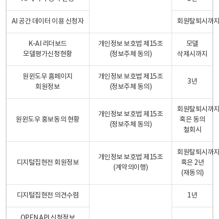
AI 공간 데이터 이용 신청자
회원탈퇴시까
K-AI 리더보드
개인정보 보호법 제15조
모델
모델평가신청현황
(정보주체 동의)
삭제시까지
원윈도우 홈페이지
개인정보 보호법 제15조
3년
회원정보
(정보주체 동의)
회원탈퇴시까
개인정보 보호법 제15조
원윈도우 홍보동의 현황
혹은 동의
(정보주체 동의)
철회시
회원탈퇴시까
개인정보 보호법 제15조
디지털집현전 회원정보
혹은 2년
(계약의이행)
(재동의)
디지털집현전 의견수렴
1년
OPEN API 신청정보