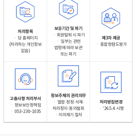
보유기간 및 파기
처리항목
ㆍ 회원탈퇴 시 파기
ㆍ 당 홈페이지
제3자 제공
ㆍ 일부는 관련
(처리하는 개인정보
ㆍ 종합청렴도평가
법령에 따라 보관
없음)
또는 파기
정보주체의 권리의무
고충사항 처리부서
ㆍ 열람·정정·삭제·
처리방침변경
ㆍ 정보보안정책팀
처리정지·동의철회
ㆍ '26.5.4. 시행
ㆍ 053-230-1035
ㆍ이의제기 절차