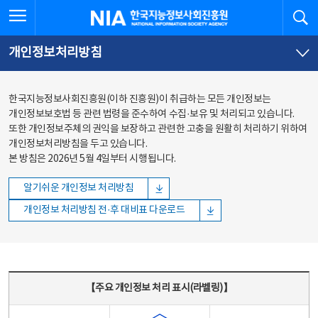
본문
전체메뉴
전체메뉴 열기
검
한국지능정보사회진흥원
바로가기
바로가기
개인정보처리방침
한국지능정보사회진흥원(이하 진흥원)이 취급하는 모든 개인정보는
개인정보보호법 등 관련 법령을 준수하여 수집·보유 및 처리되고 있습니다.
또한 개인정보주체의 권익을 보장하고 관련한 고충을 원활히 처리하기 위하여
개인정보처리방침을 두고 있습니다.
본 방침은 2026년 5월 4일부터 시행됩니다.
알기쉬운 개인정보 처리방침
개인정보 처리방침 전·후 대비표 다운로드
주요 개인정보 처리 표시(라벨링) - 주요 개인정보 처리 표시를 나타내는표
【주요 개인정보 처리 표시(라벨링)】