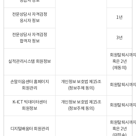
응답자 정보
전문상담사 자격검정
1년
응시자 정보
전문상담사 자격검정
3년
합격자 정보
회원탈퇴시까
실적관리시스템 회원정보
혹은 2년
(재동의)
손말이음센터 홈페이지
개인정보 보호법 제15조
회원탈퇴시까
회원관리
(정보주체 동의)
K-ICT 빅데이터센터
개인정보 보호법 제15조
회원탈퇴시까
회원정보
(정보주체 동의)
회원탈퇴시까
디지털배움터 회원관리
혹은 2년
(미접속)