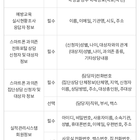
학생일 경우 학제정보(학교/학년)
예방교육
실시현황조사
필수
이름, 이메일, 기관명, 시도, 주소
응답자 정보
스마트폰 과의존
(신청자)성별, 나이, 대상자와의 관계
전화포털 상담
필수
(대상자)성별, 나이, 과의존 종류,
신청자 및 대상자
기타상담내용
정보
(담당자)전화번호
필수
(집단상담 단체정보)단체명, 지역, 신청자
스마트폰 과의존
이름, 상담방법, 주소, 대상총인원, 주대상
집단상담 신청자 및
대상자 정보
선택
(담당자)직위, 부서, 팩스
아이디, 비밀번호, 사용자이름, 소속기관,
필수
성별, 휴대폰번호, 이메일, 우편번호, 주소
실적관리시스템
회원정보
사무실 전화번호, 팩스번호, 집 전화번호,