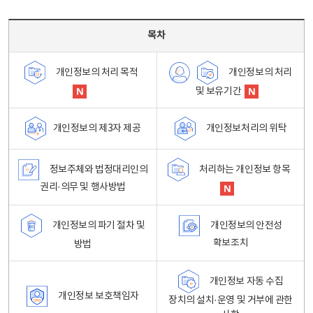
목차 - 개인정보 처리방침 목차를 나타내는표
목차
개인정보의 처리
개인정보의 처리 목적
및 보유기간
개인정보처리의 위탁
개인정보의 제3자 제공
정보주체와 법정대리인의
처리하는 개인정보 항목
권리·의무 및 행사방법
개인정보의 파기 절차 및
개인정보의 안전성
확보조치
방법
개인정보 자동 수집
개인정보 보호책임자
장치의 설치·운영 및 거부에 관한