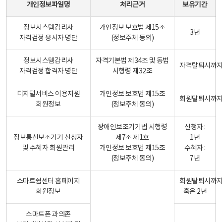
개인정보파일명
처리근거
보유기간
정보시스템감리사
개인정보 보호법 제15조
3년
자격검정 응시자 명단
(정보주체 등의)
정보시스템감리사
자격기본법 제34조 및 동법
자격탈퇴시까
자격검정 합격자 명단
시행령 제32조
디지털서비스 이용지원
개인정보 보호법 제15조
회원탈퇴시까
회원정보
(정보주체 동의)
장애인보조기기법 시행령
신청자 :
정보통신보조기기 신청자
제7조 제1호
1년
및 수혜자 회원관리
개인정보 보호법 제15조
수혜자 :
(정보주체 동의)
7년
스마트쉼센터 홈페이지
회원탈퇴시까
회원정보
혹은 2년
스마트폰 과의존