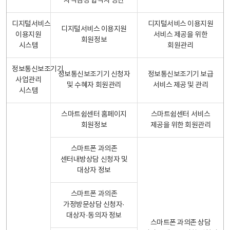
자격검정 합격자 명단
디지털서비스
디지털서비스 이용지원
디지털서비스 이용지원
이용지원
서비스 제공을 위한
회원정보
시스템
회원관리
정보통신보조기기
정보통신보조기기 신청자
정보통신보조기기 보급
사업관리
및 수혜자 회원관리
서비스 제공 및 관리
시스템
스마트쉼센터 홈페이지
스마트쉼센터 서비스
회원정보
제공을 위한 회원관리
스마트폰 과의존
센터내방상담 신청자 및
대상자 정보
스마트폰 과의존
가정방문상담 신청자·
대상자·동의자 정보
스마트폰 과의존 상담