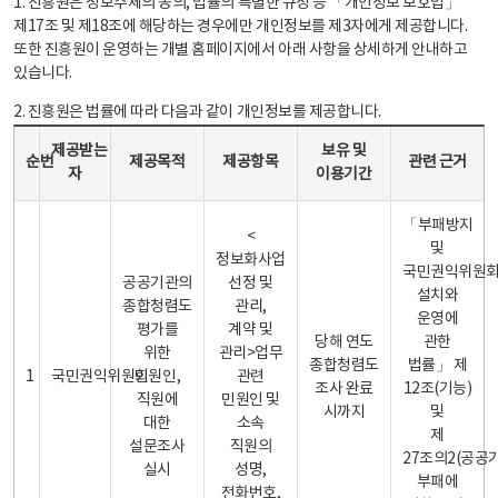
1. 진흥원은 정보주체의 동의, 법률의 특별한 규정 등 「개인정보 보호법」
제17조 및 제18조에 해당하는 경우에만 개인정보를 제3자에게 제공합니다.
또한 진흥원이 운영하는 개별 홈페이지에서 아래 사항을 상세하게 안내하고
있습니다.
2. 진흥원은 법률에 따라 다음과 같이 개인정보를 제공합니다.
개인정보 제공 안내표 - 순번, 제공받는자, 제공목적, 제공항목, 보유 및 이용기간 관련 근거로 구성
제공받는
보유 및
순번
제공목적
제공항목
관련 근거
자
이용기간
「부패방지
<
및
정보화사업
국민권익위원
공공기관의
선정 및
설치와
종합청렴도
관리,
운영에
평가를
계약 및
당해 연도
관한
위한
관리>업무
종합청렴도
법률」 제
1
국민권익위원회
민원인,
관련
조사 완료
12조(기능)
직원에
민원인 및
시까지
및
대한
소속
제
설문조사
직원의
27조의2(공공
실시
성명,
부패에
전화번호,