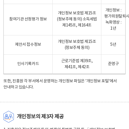
개인정보 :
개인정보 보호법 제15조
평가위원탈퇴
참여기관 선정평가 정보
(정보주체 동의) 소득세법
녹화영상 :
제145조, 제164조
1년
개인정보 보호법 제15조
제안서 접수정보
5년
(정보주체 동의)
근로기준법 제39조,
인사기록카드
준영구
제41조, 제42조
또한, 진흥원 각 부서에서 운영하는 개인정보 파일은
'개인정보 포털'
에서
안내하고 있습니다.
개인정보의 제3자 제공