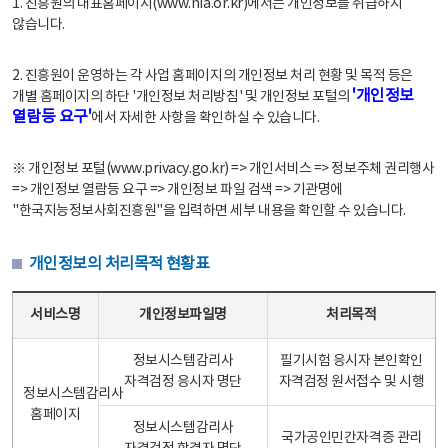
1. 진흥원의 대표홈페이지(www.nia.or.kr)에서는 개인정보를 취급하지
않습니다.
2. 진흥원이 운영하는 각 사업 홈페이지의 개인정보 처리 현황 및 목적 등은
'개인정보
개별 홈페이지의 하단 '개인정보 처리방침' 및 개인정보 포털의
열람등 요구'
에서 자세한 사항을 확인하실 수 있습니다.
※ 개인정보 포털(www.privacy.go.kr) => 개인서비스 => 정보주체 권리행사
=> 개인정보 열람등 요구 => 개인정보 파일 검색 => 기관명에
"한국지능정보사회진흥원"을 입력하면 세부 내용을 확인할 수 있습니다.
개인정보의 처리목적 현황표
개인정보의 처리목적 현황표 - 서비스명, 개인정보파일명, 처리목적으로 구성
서비스명
개인정보파일명
처리목적
정보시스템감리사
필기시험 응시자 본인확인
자격검정 응시자 명단
자격검정 원서접수 및 시행
정보시스템감리사
홈페이지
정보시스템감리사
국가공인민간자격증 관리