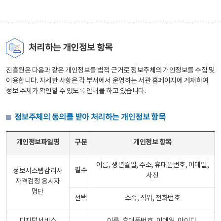
처리하는 개인정보 항목
진흥원은 다음과 같은 개인정보를 법적 근거로 정보주체의 개인정보를 수집 및
이용합니다. 자세한 사항은 각 부서에서 운영하는 서관 홈페이지에 게재하여
정보 주체가 확인할 수 있도록 안내를 하고 있습니다.
정보주체의 동의를 받아 처리하는 개인정보 항목
정보주체의 동의를 받아 처리하는 개인정보 항목 테이블 - 개인정보파일명, 구분, 개인정보 항목으로 구성
개인정보파일명
구분
개인정보 항목
이름, 생년월일, 주소, 휴대폰번호, 이메일,
필수
정보시스템감리사
사진
자격검정 응시자
명단
선택
소속, 직위, 전화번호