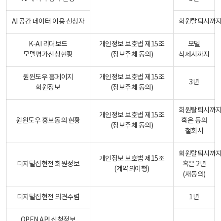
AI 공간 데이터 이용 신청자
회원탈퇴시까
K-AI 리더보드
개인정보 보호법 제15조
모델
모델평가신청현황
(정보주체 동의)
삭제시까지
원윈도우 홈페이지
개인정보 보호법 제15조
3년
회원정보
(정보주체 동의)
회원탈퇴시까
개인정보 보호법 제15조
원윈도우 홍보동의 현황
혹은 동의
(정보주체 동의)
철회시
회원탈퇴시까
개인정보 보호법 제15조
디지털집현전 회원정보
혹은 2년
(계약의이행)
(재동의)
디지털집현전 의견수렴
1년
OPEN API 신청정보