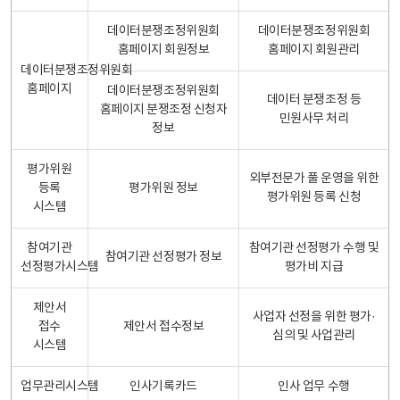
데이터분쟁조정위원회
데이터분쟁조정위원회
홈페이지 회원정보
홈페이지 회원관리
데이터분쟁조정위원회
홈페이지
데이터분쟁조정위원회
데이터 분쟁조정 등
홈페이지 분쟁조정 신청자
민원사무 처리
정보
평가위원
외부전문가 풀 운영을 위한
등록
평가위원 정보
평가위원 등록 신청
시스템
참여기관
참여기관 선정평가 수행 및
참여기관 선정평가 정보
선정평가시스템
평가비 지급
제안서
사업자 선정을 위한 평가·
접수
제안서 접수정보
심의 및 사업관리
시스템
업무관리시스템
인사기록카드
인사 업무 수행