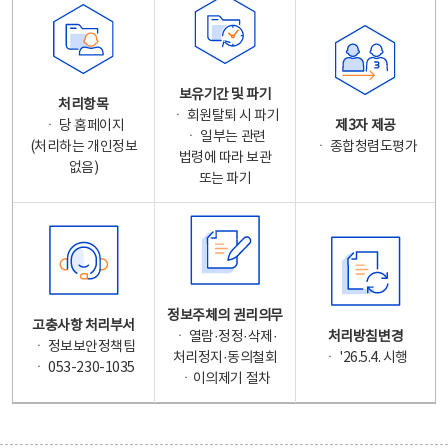
보유기간 및 파기
처리항목
ㆍ 회원탈퇴 시 파기
ㆍ 당 홈페이지
제3자 제공
ㆍ 일부는 관련
(처리하는 개인정보
ㆍ 종합청렴도평가
법령에 따라 보관
없음)
또는 파기
정보주체의 권리의무
고충사항 처리부서
ㆍ 열람·정정·삭제·
처리방침변경
ㆍ 정보보안정책팀
처리정지·동의철회
ㆍ '26.5.4. 시행
ㆍ 053-230-1035
ㆍ이의제기 절차