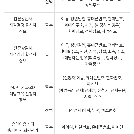
선택
상세주소
전문상담사
이름, 생년월일, 휴대폰번호, 전화번호,
자격검정 응시자
필수
이메일주소, 사진, (해당하는 경우)
정보
학력정보, 경력정보, 자격정보
이름, 생년월일, 휴대폰번호, 전화번호,
전문상담사
이메일주소, 사진, 지역, 성별, 소속, 주소,
자격검정 합격자
필수
(해당하는 경우)학력정보, 경력정보,
정보
자격정보
(신청자)이름, 휴대폰번호, 전화번호,
이메일
필수
스마트폰 과의존
(예방특강 단체)단체명, 신청자, 단체구분,
예방교육 신청자
지역, 주소
정보
선택
(신청자)직위, 부서, 팩스번호
손말이음센터
필수
아이디, 비밀번호, 휴대폰번호, 이메일
홈페이지 회원관리