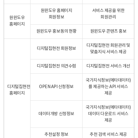
원윈도우 홈페이지
서비스 제공을 위한
회원정보
회원관리
원윈도우
홈페이지
원윈도우 홍보동의 현황
원윈도우 콘텐츠 홍보
디지털집현전 회원관리 및
디지털집현전 회원정보
맞춤지식 서비스 제공
디지털집현전 의견수렴
디지털집현전 서비스 개선
국가지식정보(메타데이터)
디지털집현전
OPEN API 신청정보
를 제공하는 API 서비스
홈페이지
제공
국가지식정보(메타데이터)
데이터개방 신청정보
데이터 다운로드 서비스
제공
추천설정 정보
추천 검색 서비스 제공