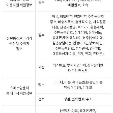
디지털서비스
이름, 휴대폰번호, 이메일, 아이디,
필수
이용지원 회원정보
비밀번호, 소속
이름, 비밀번호, 전화번호, 주민등록지
주소, 배송지주소, 경제적 여건, 사회활동
내용, 신청제품명, 보조기기 활용계획,
주민등록번호, 장애유형, 장애정도,
필수
휴대폰번호(해당하는 경우)수혜이력,
정보통신보조기기
심층상담내용, 법정대리인정보(이름,
신청 및 수혜자
주민등록번호, 법적관계, 연락처),
정보
대리작성자(이름, 관계, 전화, 휴대폰)
팩스번호, 부재시연락처, 청각장애인
선택
대리인 연락처
아이디, 이름, 휴대폰번호(본인 또는
필수
법정대리인), 이메일
스마트쉼센터
홈페이지 회원정보
선택
성별, 전화번호, 주소
(신청자)이름, 휴대폰번호,