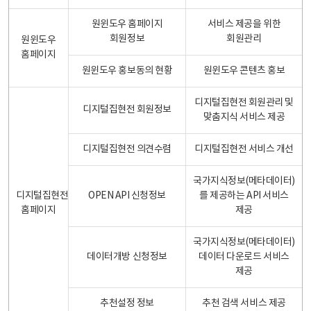
원윈도우 홈페이지
서비스 제공을 위한
회원정보
회원관리
원윈도우
홈페이지
원윈도우 홍보동의 현황
원윈도우 콘텐츠 홍보
디지털집현전 회원관리 및
디지털집현전 회원정보
맞춤지식 서비스 제공
디지털집현전 의견수렴
디지털집현전 서비스 개선
국가지식정보(메타데이터)
디지털집현전
OPEN API 신청정보
를 제공하는 API 서비스
홈페이지
제공
국가지식정보(메타데이터)
데이터개방 신청정보
데이터 다운로드 서비스
제공
추천설정 정보
추천 검색 서비스 제공