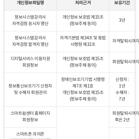
개인정보파일명
처리근거
보유기간
정보시스템감리사
개인정보 보호법 제15조
3년
자격검정 응시자 명단
(정보주체 등의)
정보시스템감리사
자격기본법 제34조 및 동법
자격탈퇴시까
자격검정 합격자 명단
시행령 제32조
디지털서비스 이용지원
개인정보 보호법 제15조
회원탈퇴시까
회원정보
(정보주체 동의)
장애인보조기기법 시행령
신청자 :
정보통신보조기기 신청자
제7조 제1호
1년
및 수혜자 회원관리
개인정보 보호법 제15조
수혜자 :
(정보주체 동의)
7년
스마트쉼센터 홈페이지
회원탈퇴시까
회원정보
혹은 2년
스마트폰 과의존