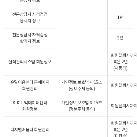
응답자 정보
전문상담사 자격검정
1년
응시자 정보
전문상담사 자격검정
3년
합격자 정보
회원탈퇴시까
실적관리시스템 회원정보
혹은 2년
(재동의)
손말이음센터 홈페이지
개인정보 보호법 제15조
회원탈퇴시까
회원관리
(정보주체 동의)
K-ICT 빅데이터센터
개인정보 보호법 제15조
회원탈퇴시까
회원정보
(정보주체 동의)
회원탈퇴시까
디지털배움터 회원관리
혹은 2년
(미접속)