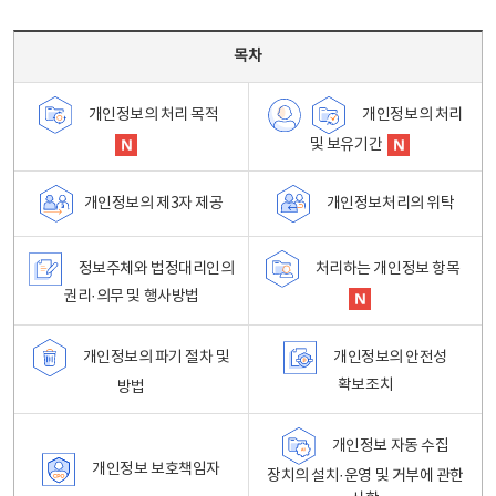
목차 - 개인정보 처리방침 목차를 나타내는표
목차
개인정보의 처리
개인정보의 처리 목적
및 보유기간
개인정보처리의 위탁
개인정보의 제3자 제공
정보주체와 법정대리인의
처리하는 개인정보 항목
권리·의무 및 행사방법
개인정보의 파기 절차 및
개인정보의 안전성
확보조치
방법
개인정보 자동 수집
개인정보 보호책임자
장치의 설치·운영 및 거부에 관한