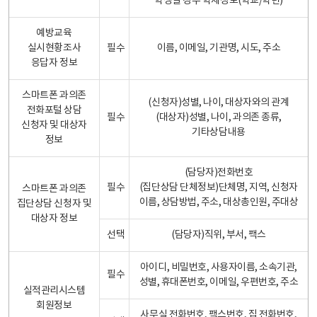
학생일 경우 학제정보(학교/학년)
예방교육
실시현황조사
필수
이름, 이메일, 기관명, 시도, 주소
응답자 정보
스마트폰 과의존
(신청자)성별, 나이, 대상자와의 관계
전화포털 상담
필수
(대상자)성별, 나이, 과의존 종류,
신청자 및 대상자
기타상담내용
정보
(담당자)전화번호
필수
(집단상담 단체정보)단체명, 지역, 신청자
스마트폰 과의존
이름, 상담방법, 주소, 대상총인원, 주대상
집단상담 신청자 및
대상자 정보
선택
(담당자)직위, 부서, 팩스
아이디, 비밀번호, 사용자이름, 소속기관,
필수
성별, 휴대폰번호, 이메일, 우편번호, 주소
실적관리시스템
회원정보
사무실 전화번호, 팩스번호, 집 전화번호,