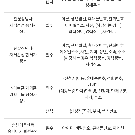
선택
상세주소
전문상담사
이름, 생년월일, 휴대폰번호, 전화번호,
자격검정 응시자
필수
이메일주소, 사진, (해당하는 경우)
정보
학력정보, 경력정보, 자격정보
이름, 생년월일, 휴대폰번호, 전화번호,
전문상담사
이메일주소, 사진, 지역, 성별, 소속, 주소,
자격검정 합격자
필수
(해당하는 경우)학력정보, 경력정보,
정보
자격정보
(신청자)이름, 휴대폰번호, 전화번호,
이메일
필수
스마트폰 과의존
(예방특강 단체)단체명, 신청자, 단체구분,
예방교육 신청자
지역, 주소
정보
선택
(신청자)직위, 부서, 팩스번호
손말이음센터
필수
아이디, 비밀번호, 휴대폰번호, 이메일
홈페이지 회원관리