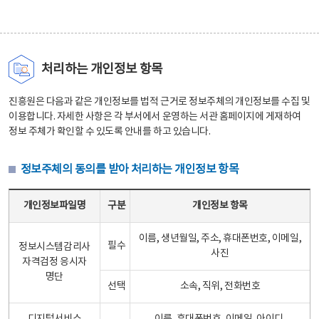
처리하는 개인정보 항목
진흥원은 다음과 같은 개인정보를 법적 근거로 정보주체의 개인정보를 수집 및
이용합니다. 자세한 사항은 각 부서에서 운영하는 서관 홈페이지에 게재하여
정보 주체가 확인할 수 있도록 안내를 하고 있습니다.
정보주체의 동의를 받아 처리하는 개인정보 항목
정보주체의 동의를 받아 처리하는 개인정보 항목 테이블 - 개인정보파일명, 구분, 개인정보 항목으로 구성
개인정보파일명
구분
개인정보 항목
이름, 생년월일, 주소, 휴대폰번호, 이메일,
필수
정보시스템감리사
사진
자격검정 응시자
명단
선택
소속, 직위, 전화번호