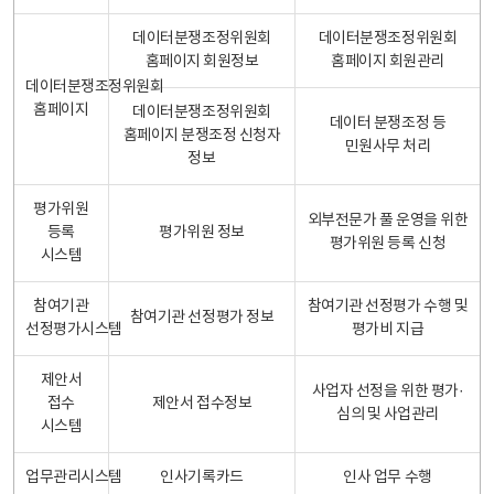
데이터분쟁조정위원회
데이터분쟁조정위원회
홈페이지 회원정보
홈페이지 회원관리
데이터분쟁조정위원회
홈페이지
데이터분쟁조정위원회
데이터 분쟁조정 등
홈페이지 분쟁조정 신청자
민원사무 처리
정보
평가위원
외부전문가 풀 운영을 위한
등록
평가위원 정보
평가위원 등록 신청
시스템
참여기관
참여기관 선정평가 수행 및
참여기관 선정평가 정보
선정평가시스템
평가비 지급
제안서
사업자 선정을 위한 평가·
접수
제안서 접수정보
심의 및 사업관리
시스템
업무관리시스템
인사기록카드
인사 업무 수행