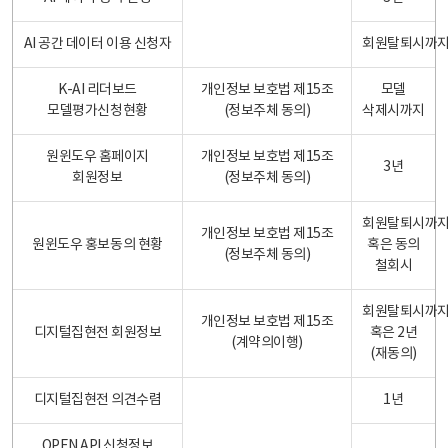
AI 공간 데이터 이용 신청자
회원탈퇴시까
K-AI 리더보드
개인정보 보호법 제15조
모델
모델평가신청현황
(정보주체 동의)
삭제시까지
원윈도우 홈페이지
개인정보 보호법 제15조
3년
회원정보
(정보주체 동의)
회원탈퇴시까
개인정보 보호법 제15조
원윈도우 홍보동의 현황
혹은 동의
(정보주체 동의)
철회시
회원탈퇴시까
개인정보 보호법 제15조
디지털집현전 회원정보
혹은 2년
(계약의이행)
(재동의)
디지털집현전 의견수렴
1년
OPEN API 신청정보