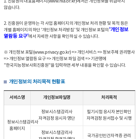
1. 진흥원의 대표홈페이지(www.nia.or.kr)에서는 개인정보를 취급하지
않습니다.
2. 진흥원이 운영하는 각 사업 홈페이지의 개인정보 처리 현황 및 목적 등은
'개인정보
개별 홈페이지의 하단 '개인정보 처리방침' 및 개인정보 포털의
열람등 요구'
에서 자세한 사항을 확인하실 수 있습니다.
※ 개인정보 포털(www.privacy.go.kr) => 개인서비스 => 정보주체 권리행사
=> 개인정보 열람등 요구 => 개인정보 파일 검색 => 기관명에
"한국지능정보사회진흥원"을 입력하면 세부 내용을 확인할 수 있습니다.
개인정보의 처리목적 현황표
개인정보의 처리목적 현황표 - 서비스명, 개인정보파일명, 처리목적으로 구성
서비스명
개인정보파일명
처리목적
정보시스템감리사
필기시험 응시자 본인확인
자격검정 응시자 명단
자격검정 원서접수 및 시행
정보시스템감리사
홈페이지
정보시스템감리사
국가공인민간자격증 관리