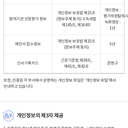
개인정보 :
개인정보 보호법 제15조
평가위원탈퇴
참여기관 선정평가 정보
(정보주체 동의) 소득세법
녹화영상 :
제145조, 제164조
1년
개인정보 보호법 제15조
제안서 접수정보
5년
(정보주체 동의)
근로기준법 제39조,
인사기록카드
준영구
제41조, 제42조
또한, 진흥원 각 부서에서 운영하는 개인정보 파일은
'개인정보 포털'
에서
안내하고 있습니다.
개인정보의 제3자 제공