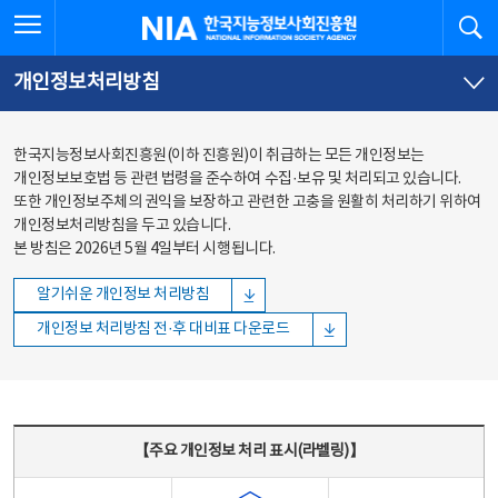
본문
전체메뉴
전체메뉴 열기
검
한국지능정보사회진흥원
바로가기
바로가기
개인정보처리방침
한국지능정보사회진흥원(이하 진흥원)이 취급하는 모든 개인정보는
개인정보보호법 등 관련 법령을 준수하여 수집·보유 및 처리되고 있습니다.
또한 개인정보주체의 권익을 보장하고 관련한 고충을 원활히 처리하기 위하여
개인정보처리방침을 두고 있습니다.
본 방침은 2026년 5월 4일부터 시행됩니다.
알기쉬운 개인정보 처리방침
개인정보 처리방침 전·후 대비표 다운로드
주요 개인정보 처리 표시(라벨링) - 주요 개인정보 처리 표시를 나타내는표
【주요 개인정보 처리 표시(라벨링)】