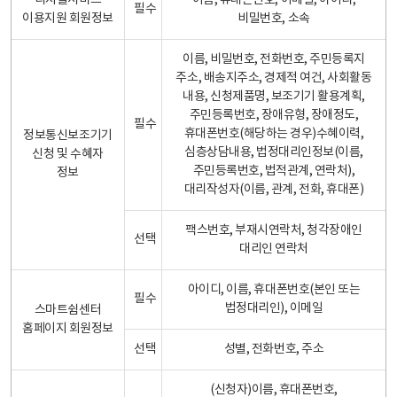
디지털서비스
이름, 휴대폰번호, 이메일, 아이디,
필수
이용지원 회원정보
비밀번호, 소속
이름, 비밀번호, 전화번호, 주민등록지
주소, 배송지주소, 경제적 여건, 사회활동
내용, 신청제품명, 보조기기 활용계획,
주민등록번호, 장애유형, 장애정도,
필수
휴대폰번호(해당하는 경우)수혜이력,
정보통신보조기기
심층상담내용, 법정대리인정보(이름,
신청 및 수혜자
주민등록번호, 법적관계, 연락처),
정보
대리작성자(이름, 관계, 전화, 휴대폰)
팩스번호, 부재시연락처, 청각장애인
선택
대리인 연락처
아이디, 이름, 휴대폰번호(본인 또는
필수
법정대리인), 이메일
스마트쉼센터
홈페이지 회원정보
선택
성별, 전화번호, 주소
(신청자)이름, 휴대폰번호,