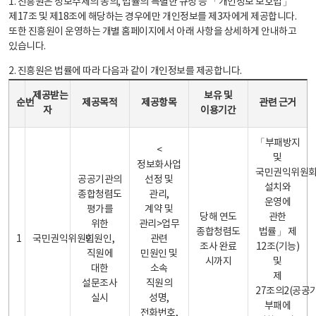
1. 진흥원은 정보주체의 동의, 법률의 특별한 규정 등 「개인정보 보호법」
제17조 및 제18조에 해당하는 경우에만 개인정보를 제3자에게 제공합니다.
또한 진흥원이 운영하는 개별 홈페이지에서 아래 사항을 상세하게 안내하고
있습니다.
2. 진흥원은 법률에 따라 다음과 같이 개인정보를 제공합니다.
개인정보 제공 안내표 - 순번, 제공받는자, 제공목적, 제공항목, 보유 및 이용기간 관련 근거로 구성
제공받는
보유 및
순번
제공목적
제공항목
관련 근거
자
이용기간
「부패방지
<
및
정보화사업
국민권익위원
공공기관의
선정 및
설치와
종합청렴도
관리,
운영에
평가를
계약 및
당해 연도
관한
위한
관리>업무
종합청렴도
법률」 제
1
국민권익위원회
민원인,
관련
조사 완료
12조(기능)
직원에
민원인 및
시까지
및
대한
소속
제
설문조사
직원의
27조의2(공공
실시
성명,
부패에
전화번호,