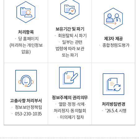
보유기간 및 파기
처리항목
ㆍ 회원탈퇴 시 파기
ㆍ 당 홈페이지
제3자 제공
ㆍ 일부는 관련
(처리하는 개인정보
ㆍ 종합청렴도평가
법령에 따라 보관
없음)
또는 파기
정보주체의 권리의무
고충사항 처리부서
ㆍ 열람·정정·삭제·
처리방침변경
ㆍ 정보보안정책팀
처리정지·동의철회
ㆍ '26.5.4. 시행
ㆍ 053-230-1035
ㆍ이의제기 절차