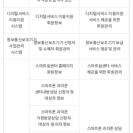
자격검정 합격자 명단
디지털서비스
디지털서비스 이용지원
디지털서비스 이용지원
이용지원
서비스 제공을 위한
회원정보
시스템
회원관리
정보통신보조기기
정보통신보조기기 신청자
정보통신보조기기 보급
사업관리
및 수혜자 회원관리
서비스 제공 및 관리
시스템
스마트쉼센터 홈페이지
스마트쉼센터 서비스
회원정보
제공을 위한 회원관리
스마트폰 과의존
센터내방상담 신청자 및
대상자 정보
스마트폰 과의존
가정방문상담 신청자·
대상자·동의자 정보
스마트폰 과의존 상담