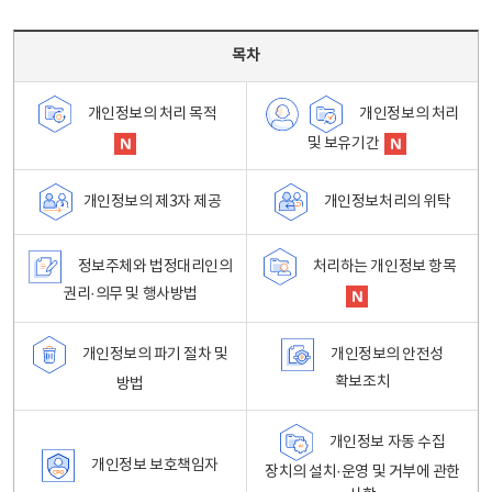
목차 - 개인정보 처리방침 목차를 나타내는표
목차
개인정보의 처리
개인정보의 처리 목적
및 보유기간
개인정보처리의 위탁
개인정보의 제3자 제공
정보주체와 법정대리인의
처리하는 개인정보 항목
권리·의무 및 행사방법
개인정보의 파기 절차 및
개인정보의 안전성
확보조치
방법
개인정보 자동 수집
개인정보 보호책임자
장치의 설치·운영 및 거부에 관한