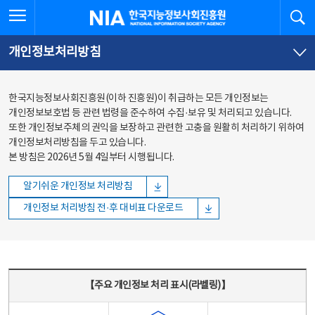
본문
전체메뉴
전체메뉴 열기
검
한국지능정보사회진흥원
바로가기
바로가기
개인정보처리방침
한국지능정보사회진흥원(이하 진흥원)이 취급하는 모든 개인정보는
개인정보보호법 등 관련 법령을 준수하여 수집·보유 및 처리되고 있습니다.
또한 개인정보주체의 권익을 보장하고 관련한 고충을 원활히 처리하기 위하여
개인정보처리방침을 두고 있습니다.
본 방침은 2026년 5월 4일부터 시행됩니다.
알기쉬운 개인정보 처리방침
개인정보 처리방침 전·후 대비표 다운로드
주요 개인정보 처리 표시(라벨링) - 주요 개인정보 처리 표시를 나타내는표
【주요 개인정보 처리 표시(라벨링)】