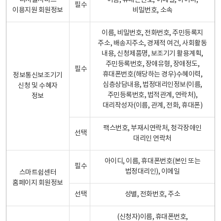
디지털서비스
이름, 휴대폰번호, 이메일, 아이디,
필수
이용지원 회원정보
비밀번호, 소속
이름, 비밀번호, 전화번호, 주민등록지
주소, 배송지주소, 경제적 여건, 사회활동
내용, 신청제품명, 보조기기 활용계획,
주민등록번호, 장애유형, 장애정도,
필수
휴대폰번호(해당하는 경우)수혜이력,
정보통신보조기기
심층상담내용, 법정대리인정보(이름,
신청 및 수혜자
주민등록번호, 법적관계, 연락처),
정보
대리작성자(이름, 관계, 전화, 휴대폰)
팩스번호, 부재시연락처, 청각장애인
선택
대리인 연락처
아이디, 이름, 휴대폰번호(본인 또는
필수
법정대리인), 이메일
스마트쉼센터
홈페이지 회원정보
선택
성별, 전화번호, 주소
(신청자)이름, 휴대폰번호,