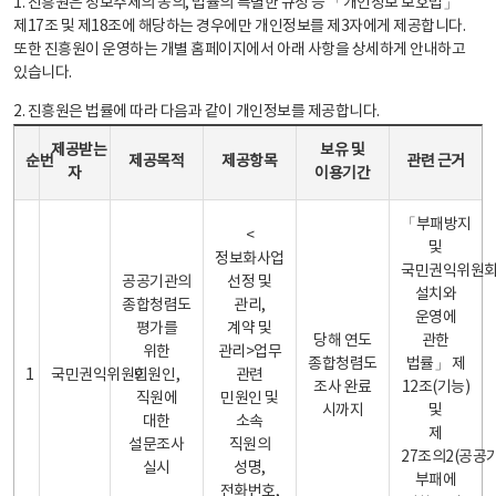
1. 진흥원은 정보주체의 동의, 법률의 특별한 규정 등 「개인정보 보호법」
제17조 및 제18조에 해당하는 경우에만 개인정보를 제3자에게 제공합니다.
또한 진흥원이 운영하는 개별 홈페이지에서 아래 사항을 상세하게 안내하고
있습니다.
2. 진흥원은 법률에 따라 다음과 같이 개인정보를 제공합니다.
개인정보 제공 안내표 - 순번, 제공받는자, 제공목적, 제공항목, 보유 및 이용기간 관련 근거로 구성
제공받는
보유 및
순번
제공목적
제공항목
관련 근거
자
이용기간
「부패방지
<
및
정보화사업
국민권익위원
공공기관의
선정 및
설치와
종합청렴도
관리,
운영에
평가를
계약 및
당해 연도
관한
위한
관리>업무
종합청렴도
법률」 제
1
국민권익위원회
민원인,
관련
조사 완료
12조(기능)
직원에
민원인 및
시까지
및
대한
소속
제
설문조사
직원의
27조의2(공공
실시
성명,
부패에
전화번호,