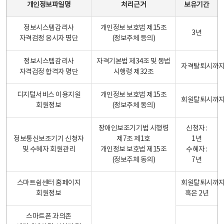
개인정보파일명
처리근거
보유기간
정보시스템감리사
개인정보 보호법 제15조
3년
자격검정 응시자 명단
(정보주체 등의)
정보시스템감리사
자격기본법 제34조 및 동법
자격탈퇴시까
자격검정 합격자 명단
시행령 제32조
디지털서비스 이용지원
개인정보 보호법 제15조
회원탈퇴시까
회원정보
(정보주체 동의)
장애인보조기기법 시행령
신청자 :
정보통신보조기기 신청자
제7조 제1호
1년
및 수혜자 회원관리
개인정보 보호법 제15조
수혜자 :
(정보주체 동의)
7년
스마트쉼센터 홈페이지
회원탈퇴시까
회원정보
혹은 2년
스마트폰 과의존