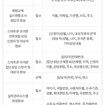
학생일 경우 학제정보(학교/학년)
예방교육
실시현황조사
필수
이름, 이메일, 기관명, 시도, 주소
응답자 정보
스마트폰 과의존
(신청자)성별, 나이, 대상자와의 관계
전화포털 상담
필수
(대상자)성별, 나이, 과의존 종류,
신청자 및 대상자
기타상담내용
정보
(담당자)전화번호
필수
(집단상담 단체정보)단체명, 지역, 신청자
스마트폰 과의존
이름, 상담방법, 주소, 대상총인원, 주대상
집단상담 신청자 및
대상자 정보
선택
(담당자)직위, 부서, 팩스
아이디, 비밀번호, 사용자이름, 소속기관,
필수
성별, 휴대폰번호, 이메일, 우편번호, 주소
실적관리시스템
회원정보
사무실 전화번호, 팩스번호, 집 전화번호,