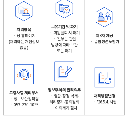
보유기간 및 파기
처리항목
ㆍ 회원탈퇴 시 파기
ㆍ 당 홈페이지
제3자 제공
ㆍ 일부는 관련
(처리하는 개인정보
ㆍ 종합청렴도평가
법령에 따라 보관
없음)
또는 파기
정보주체의 권리의무
고충사항 처리부서
ㆍ 열람·정정·삭제·
처리방침변경
ㆍ 정보보안정책팀
처리정지·동의철회
ㆍ '26.5.4. 시행
ㆍ 053-230-1035
ㆍ이의제기 절차