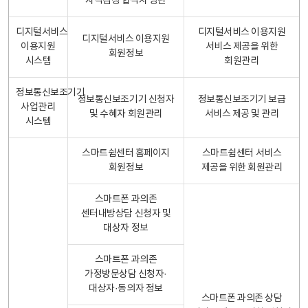
자격검정 합격자 명단
디지털서비스
디지털서비스 이용지원
디지털서비스 이용지원
이용지원
서비스 제공을 위한
회원정보
시스템
회원관리
정보통신보조기기
정보통신보조기기 신청자
정보통신보조기기 보급
사업관리
및 수혜자 회원관리
서비스 제공 및 관리
시스템
스마트쉼센터 홈페이지
스마트쉼센터 서비스
회원정보
제공을 위한 회원관리
스마트폰 과의존
센터내방상담 신청자 및
대상자 정보
스마트폰 과의존
가정방문상담 신청자·
대상자·동의자 정보
스마트폰 과의존 상담