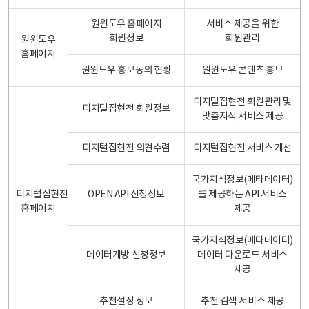
원윈도우 홈페이지
서비스 제공을 위한
회원정보
회원관리
원윈도우
홈페이지
원윈도우 홍보동의 현황
원윈도우 콘텐츠 홍보
디지털집현전 회원관리 및
디지털집현전 회원정보
맞춤지식 서비스 제공
디지털집현전 의견수렴
디지털집현전 서비스 개선
국가지식정보(메타데이터)
디지털집현전
OPEN API 신청정보
를 제공하는 API 서비스
홈페이지
제공
국가지식정보(메타데이터)
데이터개방 신청정보
데이터 다운로드 서비스
제공
추천설정 정보
추천 검색 서비스 제공