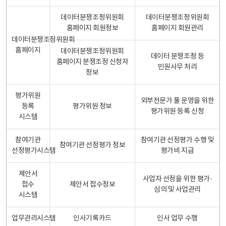
데이터분쟁조정위원회
데이터분쟁조정위원회
홈페이지 회원정보
홈페이지 회원관리
데이터분쟁조정위원회
홈페이지
데이터분쟁조정위원회
데이터 분쟁조정 등
홈페이지 분쟁조정 신청자
민원사무 처리
정보
평가위원
외부전문가 풀 운영을 위한
등록
평가위원 정보
평가위원 등록 신청
시스템
참여기관
참여기관 선정평가 수행 및
참여기관 선정평가 정보
선정평가시스템
평가비 지급
제안서
사업자 선정을 위한 평가·
접수
제안서 접수정보
심의 및 사업관리
시스템
업무관리시스템
인사기록카드
인사 업무 수행