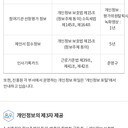
개인정보 :
개인정보 보호법 제15조
평가위원탈퇴
참여기관 선정평가 정보
(정보주체 동의) 소득세법
녹화영상 :
제145조, 제164조
1년
개인정보 보호법 제15조
제안서 접수정보
5년
(정보주체 동의)
근로기준법 제39조,
인사기록카드
준영구
제41조, 제42조
또한, 진흥원 각 부서에서 운영하는 개인정보 파일은
'개인정보 포털'
에서
안내하고 있습니다.
개인정보의 제3자 제공