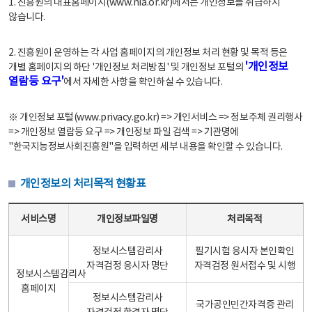
1. 진흥원의 대표홈페이지(www.nia.or.kr)에서는 개인정보를 취급하지
않습니다.
2. 진흥원이 운영하는 각 사업 홈페이지의 개인정보 처리 현황 및 목적 등은
'개인정보
개별 홈페이지의 하단 '개인정보 처리방침' 및 개인정보 포털의
열람등 요구'
에서 자세한 사항을 확인하실 수 있습니다.
※ 개인정보 포털(www.privacy.go.kr) => 개인서비스 => 정보주체 권리행사
=> 개인정보 열람등 요구 => 개인정보 파일 검색 => 기관명에
"한국지능정보사회진흥원"을 입력하면 세부 내용을 확인할 수 있습니다.
개인정보의 처리목적 현황표
개인정보의 처리목적 현황표 - 서비스명, 개인정보파일명, 처리목적으로 구성
서비스명
개인정보파일명
처리목적
정보시스템감리사
필기시험 응시자 본인확인
자격검정 응시자 명단
자격검정 원서접수 및 시행
정보시스템감리사
홈페이지
정보시스템감리사
국가공인민간자격증 관리