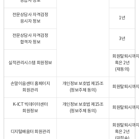
응답자 정보
전문상담사 자격검정
1년
응시자 정보
전문상담사 자격검정
3년
합격자 정보
회원탈퇴시까
실적관리시스템 회원정보
혹은 2년
(재동의)
손말이음센터 홈페이지
개인정보 보호법 제15조
회원탈퇴시까
회원관리
(정보주체 동의)
K-ICT 빅데이터센터
개인정보 보호법 제15조
회원탈퇴시까
회원정보
(정보주체 동의)
회원탈퇴시까
디지털배움터 회원관리
혹은 2년
(미접속)