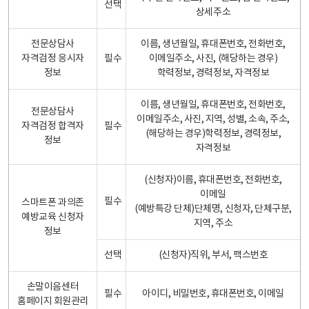
선택
상세주소
전문상담사
이름, 생년월일, 휴대폰번호, 전화번호,
자격검정 응시자
필수
이메일주소, 사진, (해당하는 경우)
정보
학력정보, 경력정보, 자격정보
이름, 생년월일, 휴대폰번호, 전화번호,
전문상담사
이메일주소, 사진, 지역, 성별, 소속, 주소,
자격검정 합격자
필수
(해당하는 경우)학력정보, 경력정보,
정보
자격정보
(신청자)이름, 휴대폰번호, 전화번호,
이메일
필수
스마트폰 과의존
(예방특강 단체)단체명, 신청자, 단체구분,
예방교육 신청자
지역, 주소
정보
선택
(신청자)직위, 부서, 팩스번호
손말이음센터
필수
아이디, 비밀번호, 휴대폰번호, 이메일
홈페이지 회원관리