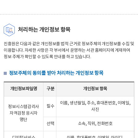
처리하는 개인정보 항목
진흥원은 다음과 같은 개인정보를 법적 근거로 정보주체의 개인정보를 수집 및
이용합니다. 자세한 사항은 각 부서에서 운영하는 서관 홈페이지에 게재하여
정보 주체가 확인할 수 있도록 안내를 하고 있습니다.
정보주체의 동의를 받아 처리하는 개인정보 항목
정보주체의 동의를 받아 처리하는 개인정보 항목 테이블 - 개인정보파일명, 구분, 개인정보 항목으로 구성
개인정보파일명
구분
개인정보 항목
이름, 생년월일, 주소, 휴대폰번호, 이메일,
필수
정보시스템감리사
사진
자격검정 응시자
명단
선택
소속, 직위, 전화번호