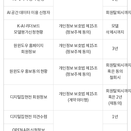
AI 공간 데이터 이용 신청자
회원탈퇴시까
K-AI 리더보드
개인정보 보호법 제15조
모델
모델평가신청현황
(정보주체 동의)
삭제시까지
원윈도우 홈페이지
개인정보 보호법 제15조
3년
회원정보
(정보주체 동의)
회원탈퇴시까
개인정보 보호법 제15조
원윈도우 홍보동의 현황
혹은 동의
(정보주체 동의)
철회시
회원탈퇴시까
개인정보 보호법 제15조
디지털집현전 회원정보
혹은 2년
(계약의이행)
(재동의)
디지털집현전 의견수렴
1년
OPEN API 신청정보