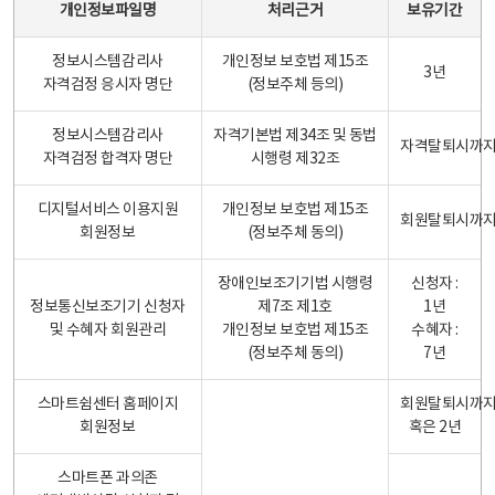
개인정보파일명
처리근거
보유기간
정보시스템감리사
개인정보 보호법 제15조
3년
자격검정 응시자 명단
(정보주체 등의)
정보시스템감리사
자격기본법 제34조 및 동법
자격탈퇴시까
자격검정 합격자 명단
시행령 제32조
디지털서비스 이용지원
개인정보 보호법 제15조
회원탈퇴시까
회원정보
(정보주체 동의)
장애인보조기기법 시행령
신청자 :
정보통신보조기기 신청자
제7조 제1호
1년
및 수혜자 회원관리
개인정보 보호법 제15조
수혜자 :
(정보주체 동의)
7년
스마트쉼센터 홈페이지
회원탈퇴시까
회원정보
혹은 2년
스마트폰 과의존