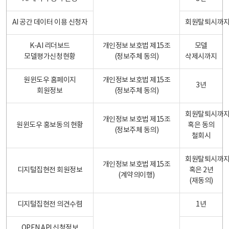
AI 공간 데이터 이용 신청자
회원탈퇴시까
K-AI 리더보드
개인정보 보호법 제15조
모델
모델평가신청현황
(정보주체 동의)
삭제시까지
원윈도우 홈페이지
개인정보 보호법 제15조
3년
회원정보
(정보주체 동의)
회원탈퇴시까
개인정보 보호법 제15조
원윈도우 홍보동의 현황
혹은 동의
(정보주체 동의)
철회시
회원탈퇴시까
개인정보 보호법 제15조
디지털집현전 회원정보
혹은 2년
(계약의이행)
(재동의)
디지털집현전 의견수렴
1년
OPEN API 신청정보