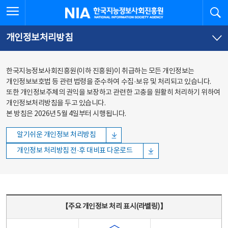
본문
전체메뉴
전체메뉴 열기
검
한국지능정보사회진흥원
바로가기
바로가기
개인정보처리방침
한국지능정보사회진흥원(이하 진흥원)이 취급하는 모든 개인정보는
개인정보보호법 등 관련 법령을 준수하여 수집·보유 및 처리되고 있습니다.
또한 개인정보주체의 권익을 보장하고 관련한 고충을 원활히 처리하기 위하여
개인정보처리방침을 두고 있습니다.
본 방침은 2026년 5월 4일부터 시행됩니다.
알기쉬운 개인정보 처리방침
개인정보 처리방침 전·후 대비표 다운로드
주요 개인정보 처리 표시(라벨링) - 주요 개인정보 처리 표시를 나타내는표
【주요 개인정보 처리 표시(라벨링)】