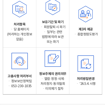
보유기간 및 파기
처리항목
ㆍ 회원탈퇴 시 파기
ㆍ 당 홈페이지
제3자 제공
ㆍ 일부는 관련
(처리하는 개인정보
ㆍ 종합청렴도평가
법령에 따라 보관
없음)
또는 파기
정보주체의 권리의무
고충사항 처리부서
ㆍ 열람·정정·삭제·
처리방침변경
ㆍ 정보보안정책팀
처리정지·동의철회
ㆍ '26.5.4. 시행
ㆍ 053-230-1035
ㆍ이의제기 절차