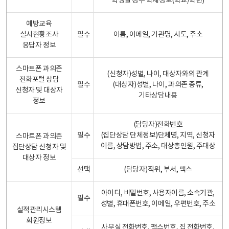
학생일 경우 학제정보(학교/학년)
예방교육
실시현황조사
필수
이름, 이메일, 기관명, 시도, 주소
응답자 정보
스마트폰 과의존
(신청자)성별, 나이, 대상자와의 관계
전화포털 상담
필수
(대상자)성별, 나이, 과의존 종류,
신청자 및 대상자
기타상담내용
정보
(담당자)전화번호
필수
(집단상담 단체정보)단체명, 지역, 신청자
스마트폰 과의존
이름, 상담방법, 주소, 대상총인원, 주대상
집단상담 신청자 및
대상자 정보
선택
(담당자)직위, 부서, 팩스
아이디, 비밀번호, 사용자이름, 소속기관,
필수
성별, 휴대폰번호, 이메일, 우편번호, 주소
실적관리시스템
회원정보
사무실 전화번호, 팩스번호, 집 전화번호,