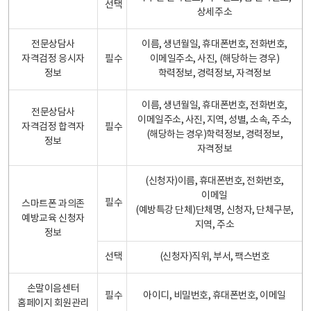
선택
상세주소
전문상담사
이름, 생년월일, 휴대폰번호, 전화번호,
자격검정 응시자
필수
이메일주소, 사진, (해당하는 경우)
정보
학력정보, 경력정보, 자격정보
이름, 생년월일, 휴대폰번호, 전화번호,
전문상담사
이메일주소, 사진, 지역, 성별, 소속, 주소,
자격검정 합격자
필수
(해당하는 경우)학력정보, 경력정보,
정보
자격정보
(신청자)이름, 휴대폰번호, 전화번호,
이메일
필수
스마트폰 과의존
(예방특강 단체)단체명, 신청자, 단체구분,
예방교육 신청자
지역, 주소
정보
선택
(신청자)직위, 부서, 팩스번호
손말이음센터
필수
아이디, 비밀번호, 휴대폰번호, 이메일
홈페이지 회원관리