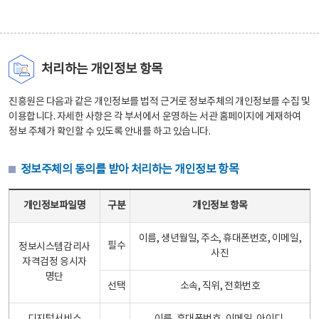
처리하는 개인정보 항목
진흥원은 다음과 같은 개인정보를 법적 근거로 정보주체의 개인정보를 수집 및
이용합니다. 자세한 사항은 각 부서에서 운영하는 서관 홈페이지에 게재하여
정보 주체가 확인할 수 있도록 안내를 하고 있습니다.
정보주체의 동의를 받아 처리하는 개인정보 항목
정보주체의 동의를 받아 처리하는 개인정보 항목 테이블 - 개인정보파일명, 구분, 개인정보 항목으로 구성
개인정보파일명
구분
개인정보 항목
이름, 생년월일, 주소, 휴대폰번호, 이메일,
필수
정보시스템감리사
사진
자격검정 응시자
명단
선택
소속, 직위, 전화번호