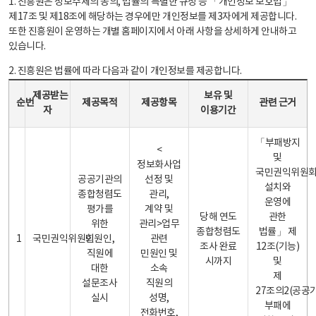
1. 진흥원은 정보주체의 동의, 법률의 특별한 규정 등 「개인정보 보호법」
제17조 및 제18조에 해당하는 경우에만 개인정보를 제3자에게 제공합니다.
또한 진흥원이 운영하는 개별 홈페이지에서 아래 사항을 상세하게 안내하고
있습니다.
2. 진흥원은 법률에 따라 다음과 같이 개인정보를 제공합니다.
개인정보 제공 안내표 - 순번, 제공받는자, 제공목적, 제공항목, 보유 및 이용기간 관련 근거로 구성
제공받는
보유 및
순번
제공목적
제공항목
관련 근거
자
이용기간
「부패방지
<
및
정보화사업
국민권익위원
공공기관의
선정 및
설치와
종합청렴도
관리,
운영에
평가를
계약 및
당해 연도
관한
위한
관리>업무
종합청렴도
법률」 제
1
국민권익위원회
민원인,
관련
조사 완료
12조(기능)
직원에
민원인 및
시까지
및
대한
소속
제
설문조사
직원의
27조의2(공공
실시
성명,
부패에
전화번호,