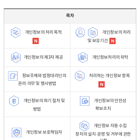
목차 - 개인정보 처리방침 목차를 나타내는표
목차
개인정보의 처리
개인정보의 처리 목적
및 보유기간
개인정보처리의 위탁
개인정보의 제3자 제공
정보주체와 법정대리인의
처리하는 개인정보 항목
권리·의무 및 행사방법
개인정보의 파기 절차 및
개인정보의 안전성
확보조치
방법
개인정보 자동 수집
개인정보 보호책임자
장치의 설치·운영 및 거부에 관한