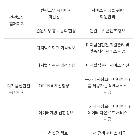
원윈도우 홈페이지
서비스 제공을 위한
회원정보
회원관리
원윈도우
홈페이지
원윈도우 홍보동의 현황
원윈도우 콘텐츠 홍보
디지털집현전 회원관리 및
디지털집현전 회원정보
맞춤지식 서비스 제공
디지털집현전 의견수렴
디지털집현전 서비스 개선
국가지식정보(메타데이터)
디지털집현전
OPEN API 신청정보
를 제공하는 API 서비스
홈페이지
제공
국가지식정보(메타데이터)
데이터개방 신청정보
데이터 다운로드 서비스
제공
추천설정 정보
추천 검색 서비스 제공