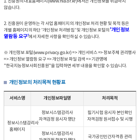
1. 진흥원의 대표홈페이지(www.nia.or.kr)에서는 개인정보를 취급하지
않습니다.
2. 진흥원이 운영하는 각 사업 홈페이지의 개인정보 처리 현황 및 목적 등은
'개인정보
개별 홈페이지의 하단 '개인정보 처리방침' 및 개인정보 포털의
열람등 요구'
에서 자세한 사항을 확인하실 수 있습니다.
※ 개인정보 포털(www.privacy.go.kr) => 개인서비스 => 정보주체 권리행사
=> 개인정보 열람등 요구 => 개인정보 파일 검색 => 기관명에
"한국지능정보사회진흥원"을 입력하면 세부 내용을 확인할 수 있습니다.
개인정보의 처리목적 현황표
개인정보의 처리목적 현황표 - 서비스명, 개인정보파일명, 처리목적으로 구성
서비스명
개인정보파일명
처리목적
정보시스템감리사
필기시험 응시자 본인확인
자격검정 응시자 명단
자격검정 원서접수 및 시행
정보시스템감리사
홈페이지
정보시스템감리사
국가공인민간자격증 관리