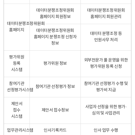
데이터분쟁조정위원회
데이터분쟁조정위원회
홈페이지 회원정보
홈페이지 회원관리
데이터분쟁조정위원회
홈페이지
데이터분쟁조정위원회
데이터 분쟁조정 등
홈페이지 분쟁조정 신청자
민원사무 처리
정보
평가위원
외부전문가 풀 운영을 위한
등록
평가위원 정보
평가위원 등록 신청
시스템
참여기관
참여기관 선정평가 수행 및
참여기관 선정평가 정보
선정평가시스템
평가비 지급
제안서
사업자 선정을 위한 평가·
접수
제안서 접수정보
심의 및 사업관리
시스템
업무관리시스템
인사기록카드
인사 업무 수행