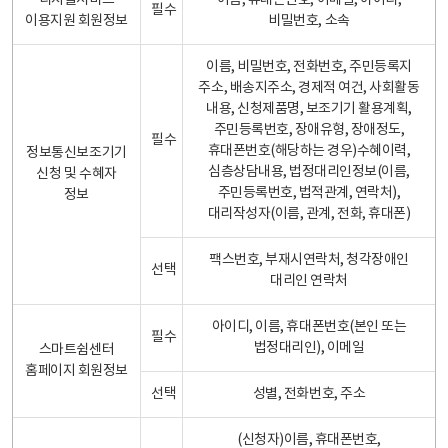
디지털서비스
이름, 휴대폰번호, 이메일, 아이디,
필수
이용지원 회원정보
비밀번호, 소속
이름, 비밀번호, 전화번호, 주민등록지
주소, 배송지주소, 경제적 여건, 사회활동
내용, 신청제품명, 보조기기 활용계획,
주민등록번호, 장애유형, 장애정도,
필수
휴대폰번호(해당하는 경우)수혜이력,
정보통신보조기기
심층상담내용, 법정대리인정보(이름,
신청 및 수혜자
주민등록번호, 법적관계, 연락처),
정보
대리작성자(이름, 관계, 전화, 휴대폰)
팩스번호, 부재시연락처, 청각장애인
선택
대리인 연락처
아이디, 이름, 휴대폰번호(본인 또는
필수
법정대리인), 이메일
스마트쉼센터
홈페이지 회원정보
선택
성별, 전화번호, 주소
(신청자)이름, 휴대폰번호,