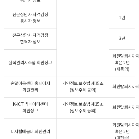
응답자 정보
전문상담사 자격검정
1년
응시자 정보
전문상담사 자격검정
3년
합격자 정보
회원탈퇴시까
실적관리시스템 회원정보
혹은 2년
(재동의)
손말이음센터 홈페이지
개인정보 보호법 제15조
회원탈퇴시까
회원관리
(정보주체 동의)
K-ICT 빅데이터센터
개인정보 보호법 제15조
회원탈퇴시까
회원정보
(정보주체 동의)
회원탈퇴시까
디지털배움터 회원관리
혹은 2년
(미접속)