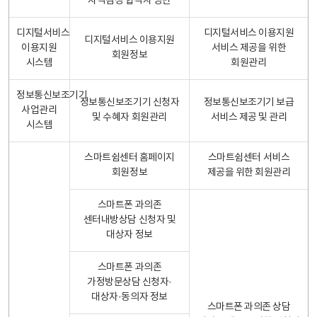
자격검정 합격자 명단
디지털서비스
디지털서비스 이용지원
디지털서비스 이용지원
이용지원
서비스 제공을 위한
회원정보
시스템
회원관리
정보통신보조기기
정보통신보조기기 신청자
정보통신보조기기 보급
사업관리
및 수혜자 회원관리
서비스 제공 및 관리
시스템
스마트쉼센터 홈페이지
스마트쉼센터 서비스
회원정보
제공을 위한 회원관리
스마트폰 과의존
센터내방상담 신청자 및
대상자 정보
스마트폰 과의존
가정방문상담 신청자·
대상자·동의자 정보
스마트폰 과의존 상담