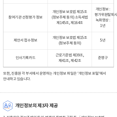
개인정보 :
개인정보 보호법 제15조
평가위원탈퇴
참여기관 선정평가 정보
(정보주체 동의) 소득세법
녹화영상 :
제145조, 제164조
1년
개인정보 보호법 제15조
제안서 접수정보
5년
(정보주체 동의)
근로기준법 제39조,
인사기록카드
준영구
제41조, 제42조
또한, 진흥원 각 부서에서 운영하는 개인정보 파일은
'개인정보 포털'
에서
안내하고 있습니다.
개인정보의 제3자 제공