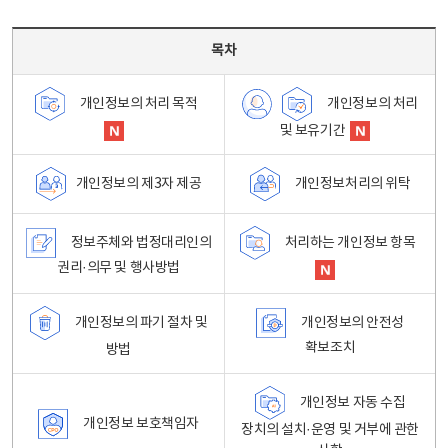
목차 - 개인정보 처리방침 목차를 나타내는표
목차
개인정보의 처리
개인정보의 처리 목적
및 보유기간
개인정보처리의 위탁
개인정보의 제3자 제공
정보주체와 법정대리인의
처리하는 개인정보 항목
권리·의무 및 행사방법
개인정보의 파기 절차 및
개인정보의 안전성
확보조치
방법
개인정보 자동 수집
개인정보 보호책임자
장치의 설치·운영 및 거부에 관한