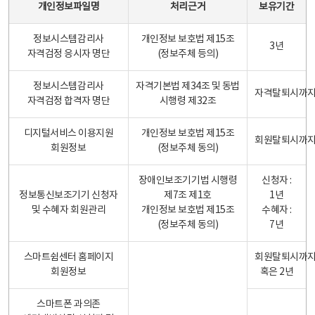
개인정보파일명
처리근거
보유기간
정보시스템감리사
개인정보 보호법 제15조
3년
자격검정 응시자 명단
(정보주체 등의)
정보시스템감리사
자격기본법 제34조 및 동법
자격탈퇴시까
자격검정 합격자 명단
시행령 제32조
디지털서비스 이용지원
개인정보 보호법 제15조
회원탈퇴시까
회원정보
(정보주체 동의)
장애인보조기기법 시행령
신청자 :
정보통신보조기기 신청자
제7조 제1호
1년
및 수혜자 회원관리
개인정보 보호법 제15조
수혜자 :
(정보주체 동의)
7년
스마트쉼센터 홈페이지
회원탈퇴시까
회원정보
혹은 2년
스마트폰 과의존