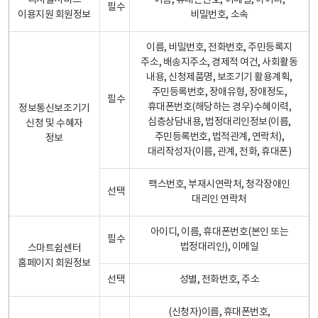
디지털서비스
이름, 휴대폰번호, 이메일, 아이디,
필수
이용지원 회원정보
비밀번호, 소속
이름, 비밀번호, 전화번호, 주민등록지
주소, 배송지주소, 경제적 여건, 사회활동
내용, 신청제품명, 보조기기 활용계획,
주민등록번호, 장애유형, 장애정도,
필수
휴대폰번호(해당하는 경우)수혜이력,
정보통신보조기기
심층상담내용, 법정대리인정보(이름,
신청 및 수혜자
주민등록번호, 법적관계, 연락처),
정보
대리작성자(이름, 관계, 전화, 휴대폰)
팩스번호, 부재시연락처, 청각장애인
선택
대리인 연락처
아이디, 이름, 휴대폰번호(본인 또는
필수
법정대리인), 이메일
스마트쉼센터
홈페이지 회원정보
선택
성별, 전화번호, 주소
(신청자)이름, 휴대폰번호,