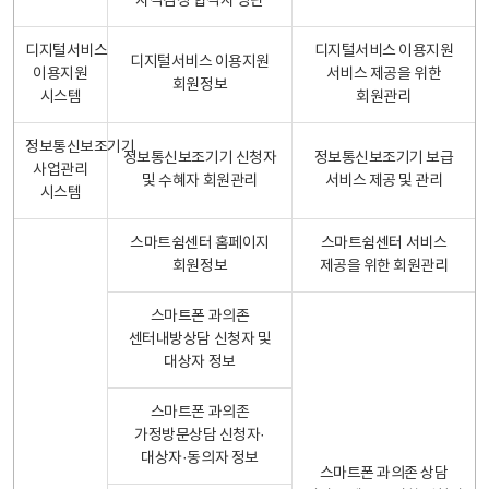
자격검정 합격자 명단
디지털서비스
디지털서비스 이용지원
디지털서비스 이용지원
이용지원
서비스 제공을 위한
회원정보
시스템
회원관리
정보통신보조기기
정보통신보조기기 신청자
정보통신보조기기 보급
사업관리
및 수혜자 회원관리
서비스 제공 및 관리
시스템
스마트쉼센터 홈페이지
스마트쉼센터 서비스
회원정보
제공을 위한 회원관리
스마트폰 과의존
센터내방상담 신청자 및
대상자 정보
스마트폰 과의존
가정방문상담 신청자·
대상자·동의자 정보
스마트폰 과의존 상담