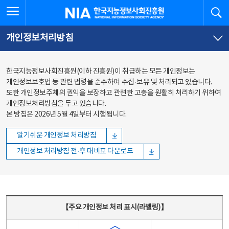
본문
전체메뉴
전체메뉴 열기
검
한국지능정보사회진흥원
바로가기
바로가기
개인정보처리방침
한국지능정보사회진흥원(이하 진흥원)이 취급하는 모든 개인정보는
개인정보보호법 등 관련 법령을 준수하여 수집·보유 및 처리되고 있습니다.
또한 개인정보주체의 권익을 보장하고 관련한 고충을 원활히 처리하기 위하여
개인정보처리방침을 두고 있습니다.
본 방침은 2026년 5월 4일부터 시행됩니다.
알기쉬운 개인정보 처리방침
개인정보 처리방침 전·후 대비표 다운로드
주요 개인정보 처리 표시(라벨링) - 주요 개인정보 처리 표시를 나타내는표
【주요 개인정보 처리 표시(라벨링)】