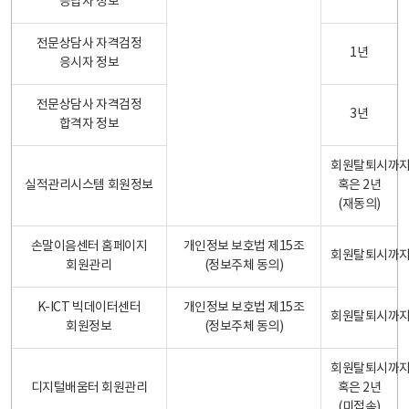
응답자 정보
전문상담사 자격검정
1년
응시자 정보
전문상담사 자격검정
3년
합격자 정보
회원탈퇴시까
실적관리시스템 회원정보
혹은 2년
(재동의)
손말이음센터 홈페이지
개인정보 보호법 제15조
회원탈퇴시까
회원관리
(정보주체 동의)
K-ICT 빅데이터센터
개인정보 보호법 제15조
회원탈퇴시까
회원정보
(정보주체 동의)
회원탈퇴시까
디지털배움터 회원관리
혹은 2년
(미접속)