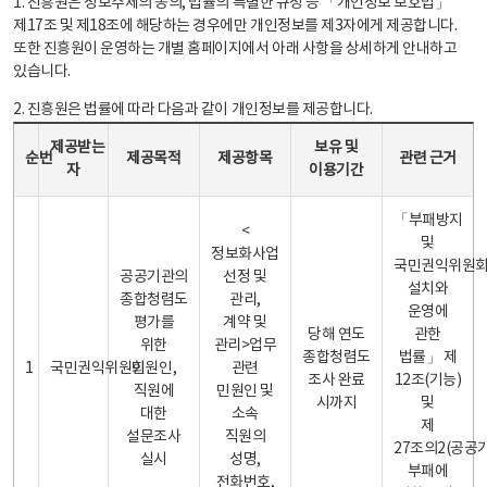
1. 진흥원은 정보주체의 동의, 법률의 특별한 규정 등 「개인정보 보호법」
제17조 및 제18조에 해당하는 경우에만 개인정보를 제3자에게 제공합니다.
또한 진흥원이 운영하는 개별 홈페이지에서 아래 사항을 상세하게 안내하고
있습니다.
2. 진흥원은 법률에 따라 다음과 같이 개인정보를 제공합니다.
개인정보 제공 안내표 - 순번, 제공받는자, 제공목적, 제공항목, 보유 및 이용기간 관련 근거로 구성
제공받는
보유 및
순번
제공목적
제공항목
관련 근거
자
이용기간
「부패방지
<
및
정보화사업
국민권익위원
공공기관의
선정 및
설치와
종합청렴도
관리,
운영에
평가를
계약 및
당해 연도
관한
위한
관리>업무
종합청렴도
법률」 제
1
국민권익위원회
민원인,
관련
조사 완료
12조(기능)
직원에
민원인 및
시까지
및
대한
소속
제
설문조사
직원의
27조의2(공공
실시
성명,
부패에
전화번호,