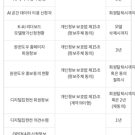
AI 공간 데이터 이용 신청자
회원탈퇴시까
K-AI 리더보드
개인정보 보호법 제15조
모델
모델평가신청현황
(정보주체 동의)
삭제시까지
원윈도우 홈페이지
개인정보 보호법 제15조
3년
회원정보
(정보주체 동의)
회원탈퇴시까
개인정보 보호법 제15조
원윈도우 홍보동의 현황
혹은 동의
(정보주체 동의)
철회시
회원탈퇴시까
개인정보 보호법 제15조
디지털집현전 회원정보
혹은 2년
(계약의이행)
(재동의)
디지털집현전 의견수렴
1년
OPEN API 신청정보