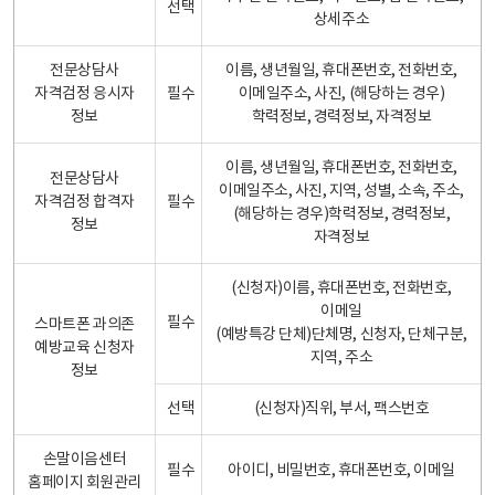
선택
상세주소
전문상담사
이름, 생년월일, 휴대폰번호, 전화번호,
자격검정 응시자
필수
이메일주소, 사진, (해당하는 경우)
정보
학력정보, 경력정보, 자격정보
이름, 생년월일, 휴대폰번호, 전화번호,
전문상담사
이메일주소, 사진, 지역, 성별, 소속, 주소,
자격검정 합격자
필수
(해당하는 경우)학력정보, 경력정보,
정보
자격정보
(신청자)이름, 휴대폰번호, 전화번호,
이메일
필수
스마트폰 과의존
(예방특강 단체)단체명, 신청자, 단체구분,
예방교육 신청자
지역, 주소
정보
선택
(신청자)직위, 부서, 팩스번호
손말이음센터
필수
아이디, 비밀번호, 휴대폰번호, 이메일
홈페이지 회원관리