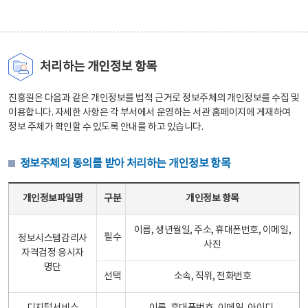
처리하는 개인정보 항목
진흥원은 다음과 같은 개인정보를 법적 근거로 정보주체의 개인정보를 수집 및
이용합니다. 자세한 사항은 각 부서에서 운영하는 서관 홈페이지에 게재하여
정보 주체가 확인할 수 있도록 안내를 하고 있습니다.
정보주체의 동의를 받아 처리하는 개인정보 항목
정보주체의 동의를 받아 처리하는 개인정보 항목 테이블 - 개인정보파일명, 구분, 개인정보 항목으로 구성
개인정보파일명
구분
개인정보 항목
이름, 생년월일, 주소, 휴대폰번호, 이메일,
필수
정보시스템감리사
사진
자격검정 응시자
명단
선택
소속, 직위, 전화번호