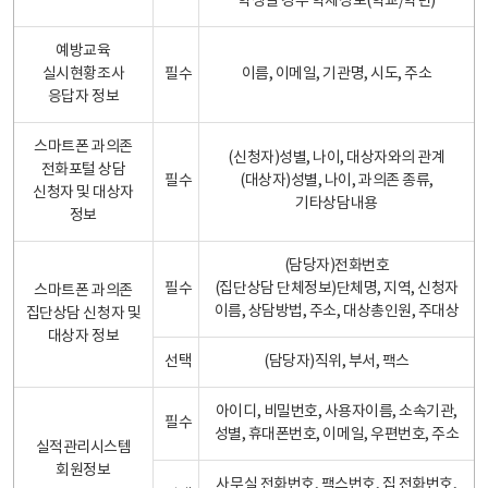
학생일 경우 학제정보(학교/학년)
예방교육
실시현황조사
필수
이름, 이메일, 기관명, 시도, 주소
응답자 정보
스마트폰 과의존
(신청자)성별, 나이, 대상자와의 관계
전화포털 상담
필수
(대상자)성별, 나이, 과의존 종류,
신청자 및 대상자
기타상담내용
정보
(담당자)전화번호
필수
(집단상담 단체정보)단체명, 지역, 신청자
스마트폰 과의존
이름, 상담방법, 주소, 대상총인원, 주대상
집단상담 신청자 및
대상자 정보
선택
(담당자)직위, 부서, 팩스
아이디, 비밀번호, 사용자이름, 소속기관,
필수
성별, 휴대폰번호, 이메일, 우편번호, 주소
실적관리시스템
회원정보
사무실 전화번호, 팩스번호, 집 전화번호,