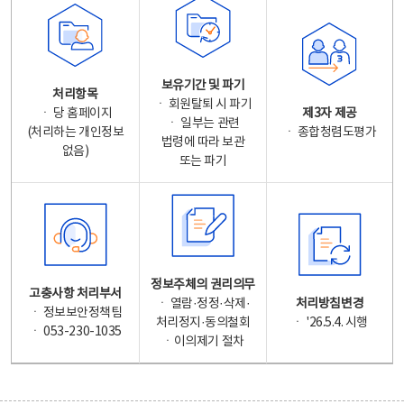
보유기간 및 파기
처리항목
ㆍ 회원탈퇴 시 파기
ㆍ 당 홈페이지
제3자 제공
ㆍ 일부는 관련
(처리하는 개인정보
ㆍ 종합청렴도평가
법령에 따라 보관
없음)
또는 파기
정보주체의 권리의무
고충사항 처리부서
ㆍ 열람·정정·삭제·
처리방침변경
ㆍ 정보보안정책팀
처리정지·동의철회
ㆍ '26.5.4. 시행
ㆍ 053-230-1035
ㆍ이의제기 절차