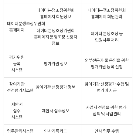
데이터분쟁조정위원회
데이터분쟁조정위원회
홈페이지 회원정보
홈페이지 회원관리
데이터분쟁조정위원회
홈페이지
데이터분쟁조정위원회
데이터 분쟁조정 등
홈페이지 분쟁조정 신청자
민원사무 처리
정보
평가위원
외부전문가 풀 운영을 위한
등록
평가위원 정보
평가위원 등록 신청
시스템
참여기관
참여기관 선정평가 수행 및
참여기관 선정평가 정보
선정평가시스템
평가비 지급
제안서
사업자 선정을 위한 평가·
접수
제안서 접수정보
심의 및 사업관리
시스템
업무관리시스템
인사기록카드
인사 업무 수행