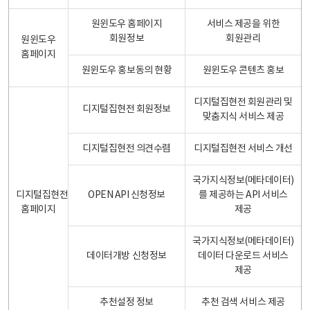
원윈도우 홈페이지
서비스 제공을 위한
회원정보
회원관리
원윈도우
홈페이지
원윈도우 홍보동의 현황
원윈도우 콘텐츠 홍보
디지털집현전 회원관리 및
디지털집현전 회원정보
맞춤지식 서비스 제공
디지털집현전 의견수렴
디지털집현전 서비스 개선
국가지식정보(메타데이터)
디지털집현전
OPEN API 신청정보
를 제공하는 API 서비스
홈페이지
제공
국가지식정보(메타데이터)
데이터개방 신청정보
데이터 다운로드 서비스
제공
추천설정 정보
추천 검색 서비스 제공