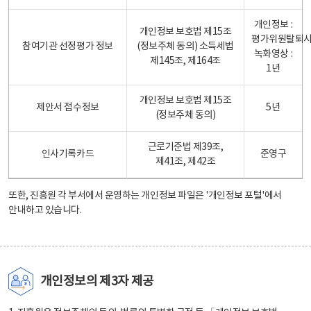
개인정보 :
개인정보 보호법 제15조
평가위원탈퇴
참여기관 선정평가 정보
(정보주체 동의) 소득세법
녹화영상 :
제145조, 제164조
1년
개인정보 보호법 제15조
제안서 접수정보
5년
(정보주체 동의)
근로기준법 제39조,
인사기록카드
준영구
제41조, 제42조
또한, 진흥원 각 부서에서 운영하는 개인정보 파일은
'개인정보 포털'
에서
안내하고 있습니다.
개인정보의 제3자 제공