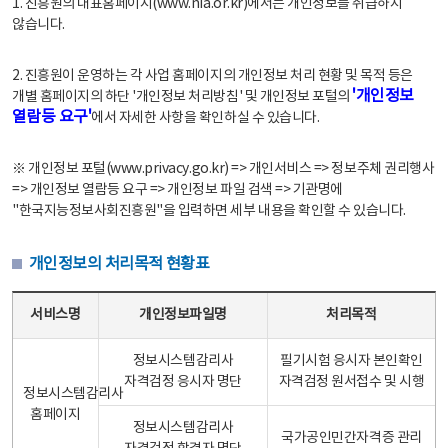
1. 진흥원의 대표홈페이지(www.nia.or.kr)에서는 개인정보를 취급하지
않습니다.
2. 진흥원이 운영하는 각 사업 홈페이지의 개인정보 처리 현황 및 목적 등은
'개인정보
개별 홈페이지의 하단 '개인정보 처리방침' 및 개인정보 포털의
열람등 요구'
에서 자세한 사항을 확인하실 수 있습니다.
※ 개인정보 포털(www.privacy.go.kr) => 개인서비스 => 정보주체 권리행사
=> 개인정보 열람등 요구 => 개인정보 파일 검색 => 기관명에
"한국지능정보사회진흥원"을 입력하면 세부 내용을 확인할 수 있습니다.
개인정보의 처리목적 현황표
개인정보의 처리목적 현황표 - 서비스명, 개인정보파일명, 처리목적으로 구성
서비스명
개인정보파일명
처리목적
정보시스템감리사
필기시험 응시자 본인확인
자격검정 응시자 명단
자격검정 원서접수 및 시행
정보시스템감리사
홈페이지
정보시스템감리사
국가공인민간자격증 관리