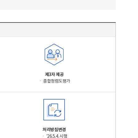
제3자 제공
ㆍ 종합청렴도평가
처리방침변경
ㆍ '26.5.4. 시행