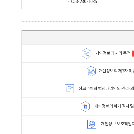
ㆍ 053-230-1035
목차 - 개인정보 처리방침 목차를 나타내는표
개인정보의 처리 목적
개인정보의 제3자 제
정보주체와 법정대리인의 권리·의
개인정보의 파기 절차 및
개인정보 보호책임