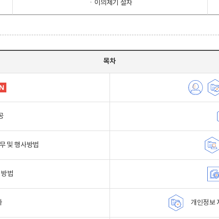
ㆍ이의제기 절차
목차
공
무 및 행사방법
 방법
자
개인정보 자