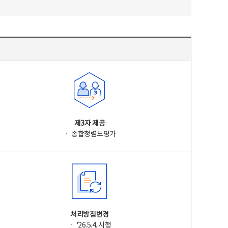
제3자 제공
ㆍ 종합청렴도평가
처리방침변경
ㆍ '26.5.4. 시행