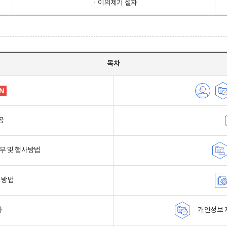
ㆍ이의제기 절차
목차
공
무 및 행사방법
 방법
자
개인정보 자