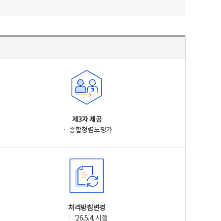
제3자 제공
ㆍ 종합청렴도평가
처리방침변경
ㆍ '26.5.4. 시행