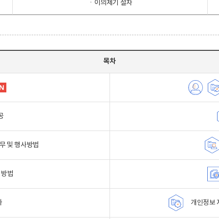
ㆍ이의제기 절차
목차
공
무 및 행사방법
 방법
자
개인정보 자