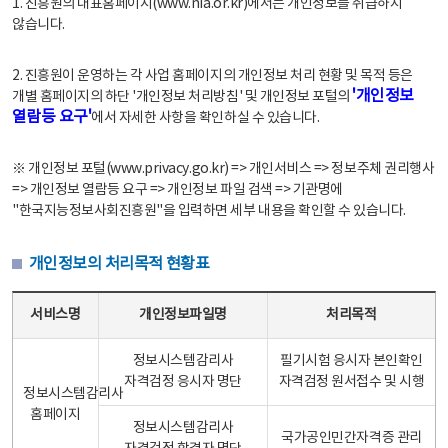
1. 진흥원의 대표홈페이지(www.nia.or.kr)에서는 개인정보를 취급하지
않습니다.
2. 진흥원이 운영하는 각 사업 홈페이지의 개인정보 처리 현황 및 목적 등은
'개인정보
개별 홈페이지의 하단 '개인정보 처리방침' 및 개인정보 포털의
열람등 요구'
에서 자세한 사항을 확인하실 수 있습니다.
※ 개인정보 포털(www.privacy.go.kr) => 개인서비스 => 정보주체 권리행사
=> 개인정보 열람등 요구 => 개인정보 파일 검색 => 기관명에
"한국지능정보사회진흥원"을 입력하면 세부 내용을 확인할 수 있습니다.
개인정보의 처리목적 현황표
개인정보의 처리목적 현황표 - 서비스명, 개인정보파일명, 처리목적으로 구성
서비스명
개인정보파일명
처리목적
정보시스템감리사
필기시험 응시자 본인확인
자격검정 응시자 명단
자격검정 원서접수 및 시행
정보시스템감리사
홈페이지
정보시스템감리사
국가공인민간자격증 관리