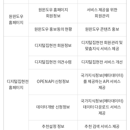
원윈도우 홈페이지
서비스 제공을 위한
회원정보
회원관리
원윈도우
홈페이지
원윈도우 홍보동의 현황
원윈도우 콘텐츠 홍보
디지털집현전 회원관리 및
디지털집현전 회원정보
맞춤지식 서비스 제공
디지털집현전 의견수렴
디지털집현전 서비스 개선
국가지식정보(메타데이터)
디지털집현전
OPEN API 신청정보
를 제공하는 API 서비스
홈페이지
제공
국가지식정보(메타데이터)
데이터개방 신청정보
데이터 다운로드 서비스
제공
추천설정 정보
추천 검색 서비스 제공