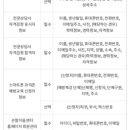
선택
상세주소
전문상담사
이름, 생년월일, 휴대폰번호, 전화번호,
자격검정 응시자
필수
이메일주소, 사진, (해당하는 경우)
정보
학력정보, 경력정보, 자격정보
이름, 생년월일, 휴대폰번호, 전화번호,
전문상담사
이메일주소, 사진, 지역, 성별, 소속, 주소,
자격검정 합격자
필수
(해당하는 경우)학력정보, 경력정보,
정보
자격정보
(신청자)이름, 휴대폰번호, 전화번호,
이메일
필수
스마트폰 과의존
(예방특강 단체)단체명, 신청자, 단체구분,
예방교육 신청자
지역, 주소
정보
선택
(신청자)직위, 부서, 팩스번호
손말이음센터
필수
아이디, 비밀번호, 휴대폰번호, 이메일
홈페이지 회원관리