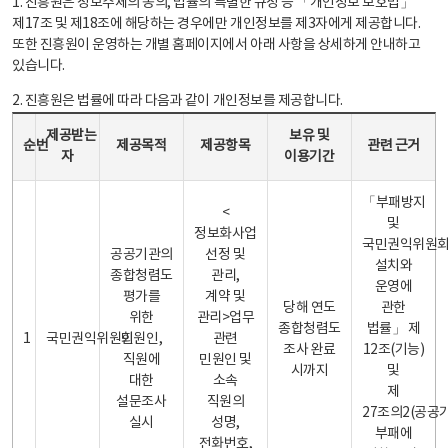
1. 진흥원은 정보주체의 동의, 법률의 특별한 규정 등 「개인정보 보호법」
제17조 및 제18조에 해당하는 경우에만 개인정보를 제3자에게 제공합니다.
또한 진흥원이 운영하는 개별 홈페이지에서 아래 사항을 상세하게 안내하고
있습니다.
2. 진흥원은 법률에 따라 다음과 같이 개인정보를 제공합니다.
개인정보 제공 안내표 - 순번, 제공받는자, 제공목적, 제공항목, 보유 및 이용기간 관련 근거로 구성
제공받는
보유 및
순번
제공목적
제공항목
관련 근거
자
이용기간
「부패방지
<
및
정보화사업
국민권익위원
공공기관의
선정 및
설치와
종합청렴도
관리,
운영에
평가를
계약 및
당해 연도
관한
위한
관리>업무
종합청렴도
법률」 제
1
국민권익위원회
민원인,
관련
조사 완료
12조(기능)
직원에
민원인 및
시까지
및
대한
소속
제
설문조사
직원의
27조의2(공공
실시
성명,
부패에
전화번호,