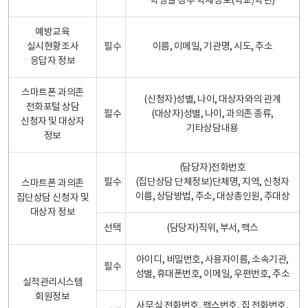
학생일 경우 학제정보(학교/학년)
예방교육
실시현황조사
필수
이름, 이메일, 기관명, 시도, 주소
응답자 정보
스마트폰 과의존
(신청자)성별, 나이, 대상자와의 관계
전화포털 상담
필수
(대상자)성별, 나이, 과의존 종류,
신청자 및 대상자
기타상담내용
정보
(담당자)전화번호
필수
(집단상담 단체정보)단체명, 지역, 신청자
스마트폰 과의존
이름, 상담방법, 주소, 대상총인원, 주대상
집단상담 신청자 및
대상자 정보
선택
(담당자)직위, 부서, 팩스
아이디, 비밀번호, 사용자이름, 소속기관,
필수
성별, 휴대폰번호, 이메일, 우편번호, 주소
실적관리시스템
회원정보
사무실 전화번호, 팩스번호, 집 전화번호,