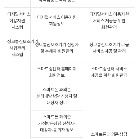
자격검정 합격자 명단
디지털서비스
디지털서비스 이용지원
디지털서비스 이용지원
이용지원
서비스 제공을 위한
회원정보
시스템
회원관리
정보통신보조기기
정보통신보조기기 신청자
정보통신보조기기 보급
사업관리
및 수혜자 회원관리
서비스 제공 및 관리
시스템
스마트쉼센터 홈페이지
스마트쉼센터 서비스
회원정보
제공을 위한 회원관리
스마트폰 과의존
센터내방상담 신청자 및
대상자 정보
스마트폰 과의존
가정방문상담 신청자·
대상자·동의자 정보
스마트폰 과의존 상담