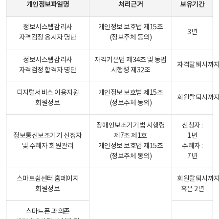
개인정보파일명
처리근거
보유기간
정보시스템감리사
개인정보 보호법 제15조
3년
자격검정 응시자 명단
(정보주체 등의)
정보시스템감리사
자격기본법 제34조 및 동법
자격탈퇴시까
자격검정 합격자 명단
시행령 제32조
디지털서비스 이용지원
개인정보 보호법 제15조
회원탈퇴시까
회원정보
(정보주체 동의)
장애인보조기기법 시행령
신청자 :
정보통신보조기기 신청자
제7조 제1호
1년
및 수혜자 회원관리
개인정보 보호법 제15조
수혜자 :
(정보주체 동의)
7년
스마트쉼센터 홈페이지
회원탈퇴시까
회원정보
혹은 2년
스마트폰 과의존