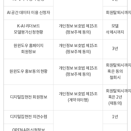
AI 공간 데이터 이용 신청자
회원탈퇴시까
K-AI 리더보드
개인정보 보호법 제15조
모델
모델평가신청현황
(정보주체 동의)
삭제시까지
원윈도우 홈페이지
개인정보 보호법 제15조
3년
회원정보
(정보주체 동의)
회원탈퇴시까
개인정보 보호법 제15조
원윈도우 홍보동의 현황
혹은 동의
(정보주체 동의)
철회시
회원탈퇴시까
개인정보 보호법 제15조
디지털집현전 회원정보
혹은 2년
(계약의이행)
(재동의)
디지털집현전 의견수렴
1년
OPEN API 신청정보