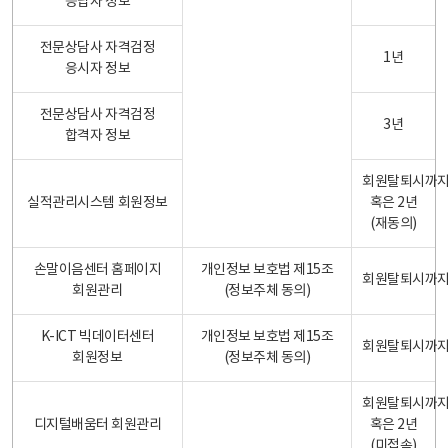
응답자 정보
전문상담사 자격검정
1년
응시자 정보
전문상담사 자격검정
3년
합격자 정보
회원탈퇴시까
실적관리시스템 회원정보
혹은 2년
(재동의)
손말이음센터 홈페이지
개인정보 보호법 제15조
회원탈퇴시까
회원관리
(정보주체 동의)
K-ICT 빅데이터센터
개인정보 보호법 제15조
회원탈퇴시까
회원정보
(정보주체 동의)
회원탈퇴시까
디지털배움터 회원관리
혹은 2년
(미접속)