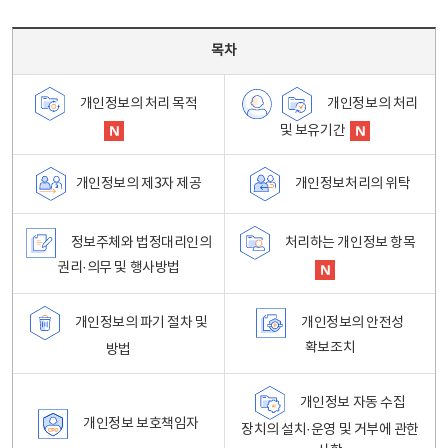
목차 - 개인정보 처리방침 목차를 나타내는표
목차
개인정보의 처리
개인정보의 처리 목적
및 보유기간
개인정보처리의 위탁
개인정보의 제3자 제공
정보주체와 법정대리인의
처리하는 개인정보 항목
권리·의무 및 행사방법
개인정보의 파기 절차 및
개인정보의 안전성
확보조치
방법
개인정보 자동 수집
개인정보 보호책임자
장치의 설치·운영 및 거부에 관한