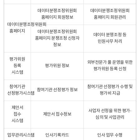
데이터분쟁조정위원회
데이터분쟁조정위원회
홈페이지 회원정보
홈페이지 회원관리
데이터분쟁조정위원회
홈페이지
데이터분쟁조정위원회
데이터 분쟁조정 등
홈페이지 분쟁조정 신청자
민원사무 처리
정보
평가위원
외부전문가 풀 운영을 위한
등록
평가위원 정보
평가위원 등록 신청
시스템
참여기관
참여기관 선정평가 수행 및
참여기관 선정평가 정보
선정평가시스템
평가비 지급
제안서
사업자 선정을 위한 평가·
접수
제안서 접수정보
심의 및 사업관리
시스템
업무관리시스템
인사기록카드
인사 업무 수행