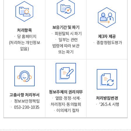
보유기간 및 파기
처리항목
ㆍ 회원탈퇴 시 파기
ㆍ 당 홈페이지
제3자 제공
ㆍ 일부는 관련
(처리하는 개인정보
ㆍ 종합청렴도평가
법령에 따라 보관
없음)
또는 파기
정보주체의 권리의무
고충사항 처리부서
ㆍ 열람·정정·삭제·
처리방침변경
ㆍ 정보보안정책팀
처리정지·동의철회
ㆍ '26.5.4. 시행
ㆍ 053-230-1035
ㆍ이의제기 절차