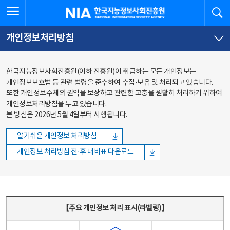
본문
전체메뉴
전체메뉴 열기
검
한국지능정보사회진흥원
바로가기
바로가기
개인정보처리방침
한국지능정보사회진흥원(이하 진흥원)이 취급하는 모든 개인정보는
개인정보보호법 등 관련 법령을 준수하여 수집·보유 및 처리되고 있습니다.
또한 개인정보주체의 권익을 보장하고 관련한 고충을 원활히 처리하기 위하여
개인정보처리방침을 두고 있습니다.
본 방침은 2026년 5월 4일부터 시행됩니다.
알기쉬운 개인정보 처리방침
개인정보 처리방침 전·후 대비표 다운로드
주요 개인정보 처리 표시(라벨링) - 주요 개인정보 처리 표시를 나타내는표
【주요 개인정보 처리 표시(라벨링)】