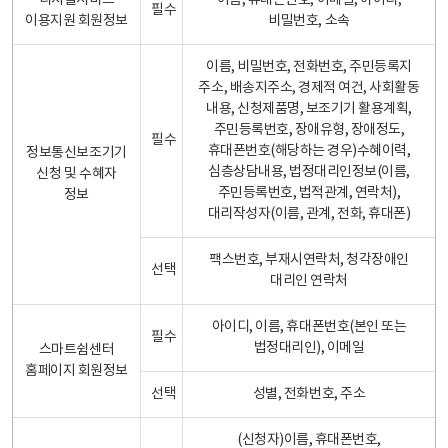
디지털서비스
이름, 휴대폰번호, 이메일, 아이디,
필수
이용지원 회원정보
비밀번호, 소속
이름, 비밀번호, 전화번호, 주민등록지
주소, 배송지주소, 경제적 여건, 사회활동
내용, 신청제품명, 보조기기 활용계획,
주민등록번호, 장애유형, 장애정도,
필수
휴대폰번호(해당하는 경우)수혜이력,
정보통신보조기기
심층상담내용, 법정대리인정보(이름,
신청 및 수혜자
주민등록번호, 법적관계, 연락처),
정보
대리작성자(이름, 관계, 전화, 휴대폰)
팩스번호, 부재시연락처, 청각장애인
선택
대리인 연락처
아이디, 이름, 휴대폰번호(본인 또는
필수
법정대리인), 이메일
스마트쉼센터
홈페이지 회원정보
선택
성별, 전화번호, 주소
(신청자)이름, 휴대폰번호,