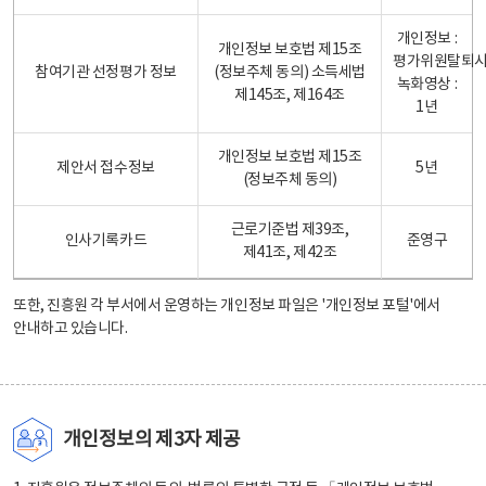
개인정보 :
개인정보 보호법 제15조
평가위원탈퇴
참여기관 선정평가 정보
(정보주체 동의) 소득세법
녹화영상 :
제145조, 제164조
1년
개인정보 보호법 제15조
제안서 접수정보
5년
(정보주체 동의)
근로기준법 제39조,
인사기록카드
준영구
제41조, 제42조
또한, 진흥원 각 부서에서 운영하는 개인정보 파일은
'개인정보 포털'
에서
안내하고 있습니다.
개인정보의 제3자 제공