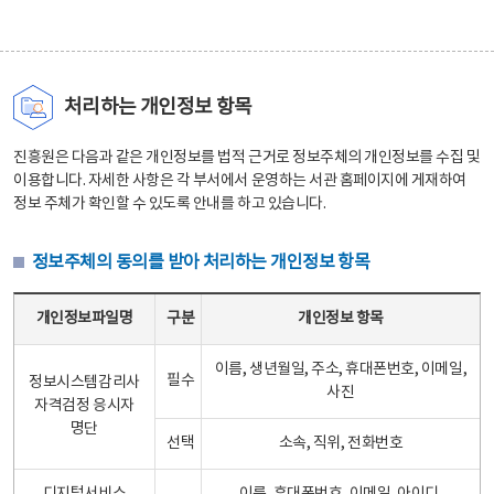
처리하는 개인정보 항목
진흥원은 다음과 같은 개인정보를 법적 근거로 정보주체의 개인정보를 수집 및
이용합니다. 자세한 사항은 각 부서에서 운영하는 서관 홈페이지에 게재하여
정보 주체가 확인할 수 있도록 안내를 하고 있습니다.
정보주체의 동의를 받아 처리하는 개인정보 항목
정보주체의 동의를 받아 처리하는 개인정보 항목 테이블 - 개인정보파일명, 구분, 개인정보 항목으로 구성
개인정보파일명
구분
개인정보 항목
이름, 생년월일, 주소, 휴대폰번호, 이메일,
필수
정보시스템감리사
사진
자격검정 응시자
명단
선택
소속, 직위, 전화번호