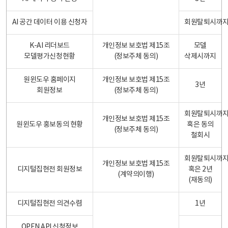
AI 공간 데이터 이용 신청자
회원탈퇴시까
K-AI 리더보드
개인정보 보호법 제15조
모델
모델평가신청현황
(정보주체 동의)
삭제시까지
원윈도우 홈페이지
개인정보 보호법 제15조
3년
회원정보
(정보주체 동의)
회원탈퇴시까
개인정보 보호법 제15조
원윈도우 홍보동의 현황
혹은 동의
(정보주체 동의)
철회시
회원탈퇴시까
개인정보 보호법 제15조
디지털집현전 회원정보
혹은 2년
(계약의이행)
(재동의)
디지털집현전 의견수렴
1년
OPEN API 신청정보