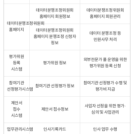
데이터분쟁조정위원회
데이터분쟁조정위원회
홈페이지 회원정보
홈페이지 회원관리
데이터분쟁조정위원회
홈페이지
데이터분쟁조정위원회
데이터 분쟁조정 등
홈페이지 분쟁조정 신청자
민원사무 처리
정보
평가위원
외부전문가 풀 운영을 위한
등록
평가위원 정보
평가위원 등록 신청
시스템
참여기관
참여기관 선정평가 수행 및
참여기관 선정평가 정보
선정평가시스템
평가비 지급
제안서
사업자 선정을 위한 평가·
접수
제안서 접수정보
심의 및 사업관리
시스템
업무관리시스템
인사기록카드
인사 업무 수행