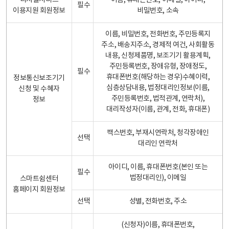
디지털서비스
이름, 휴대폰번호, 이메일, 아이디,
필수
이용지원 회원정보
비밀번호, 소속
이름, 비밀번호, 전화번호, 주민등록지
주소, 배송지주소, 경제적 여건, 사회활동
내용, 신청제품명, 보조기기 활용계획,
주민등록번호, 장애유형, 장애정도,
필수
휴대폰번호(해당하는 경우)수혜이력,
정보통신보조기기
심층상담내용, 법정대리인정보(이름,
신청 및 수혜자
주민등록번호, 법적관계, 연락처),
정보
대리작성자(이름, 관계, 전화, 휴대폰)
팩스번호, 부재시연락처, 청각장애인
선택
대리인 연락처
아이디, 이름, 휴대폰번호(본인 또는
필수
법정대리인), 이메일
스마트쉼센터
홈페이지 회원정보
선택
성별, 전화번호, 주소
(신청자)이름, 휴대폰번호,