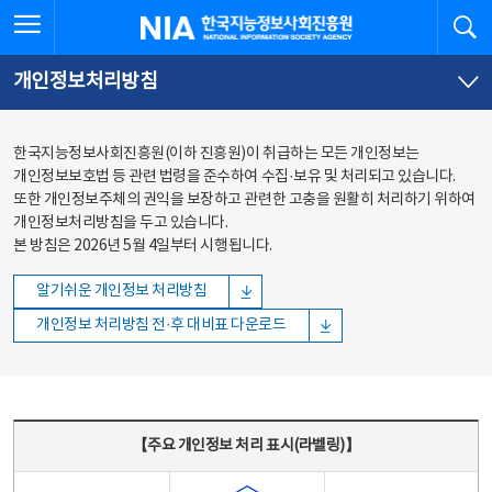
본문
전체메뉴
전체메뉴 열기
검
한국지능정보사회진흥원
바로가기
바로가기
개인정보처리방침
한국지능정보사회진흥원(이하 진흥원)이 취급하는 모든 개인정보는
개인정보보호법 등 관련 법령을 준수하여 수집·보유 및 처리되고 있습니다.
또한 개인정보주체의 권익을 보장하고 관련한 고충을 원활히 처리하기 위하여
개인정보처리방침을 두고 있습니다.
본 방침은 2026년 5월 4일부터 시행됩니다.
알기쉬운 개인정보 처리방침
개인정보 처리방침 전·후 대비표 다운로드
주요 개인정보 처리 표시(라벨링) - 주요 개인정보 처리 표시를 나타내는표
【주요 개인정보 처리 표시(라벨링)】