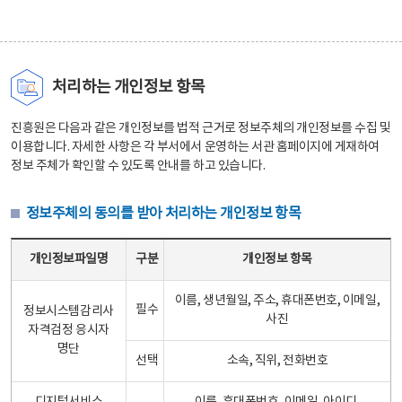
처리하는 개인정보 항목
진흥원은 다음과 같은 개인정보를 법적 근거로 정보주체의 개인정보를 수집 및
이용합니다. 자세한 사항은 각 부서에서 운영하는 서관 홈페이지에 게재하여
정보 주체가 확인할 수 있도록 안내를 하고 있습니다.
정보주체의 동의를 받아 처리하는 개인정보 항목
정보주체의 동의를 받아 처리하는 개인정보 항목 테이블 - 개인정보파일명, 구분, 개인정보 항목으로 구성
개인정보파일명
구분
개인정보 항목
이름, 생년월일, 주소, 휴대폰번호, 이메일,
필수
정보시스템감리사
사진
자격검정 응시자
명단
선택
소속, 직위, 전화번호