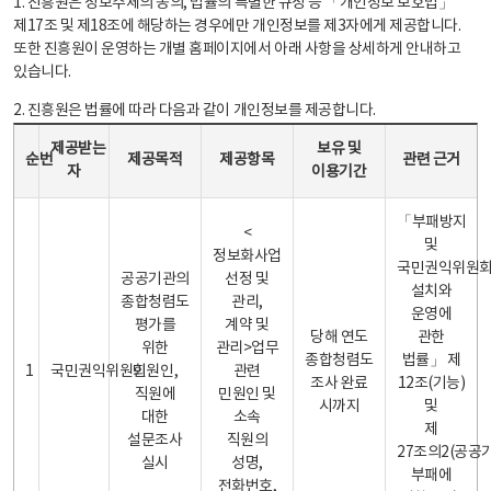
1. 진흥원은 정보주체의 동의, 법률의 특별한 규정 등 「개인정보 보호법」
제17조 및 제18조에 해당하는 경우에만 개인정보를 제3자에게 제공합니다.
또한 진흥원이 운영하는 개별 홈페이지에서 아래 사항을 상세하게 안내하고
있습니다.
2. 진흥원은 법률에 따라 다음과 같이 개인정보를 제공합니다.
개인정보 제공 안내표 - 순번, 제공받는자, 제공목적, 제공항목, 보유 및 이용기간 관련 근거로 구성
제공받는
보유 및
순번
제공목적
제공항목
관련 근거
자
이용기간
「부패방지
<
및
정보화사업
국민권익위원
공공기관의
선정 및
설치와
종합청렴도
관리,
운영에
평가를
계약 및
당해 연도
관한
위한
관리>업무
종합청렴도
법률」 제
1
국민권익위원회
민원인,
관련
조사 완료
12조(기능)
직원에
민원인 및
시까지
및
대한
소속
제
설문조사
직원의
27조의2(공공
실시
성명,
부패에
전화번호,