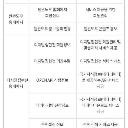
원윈도우 홈페이지
서비스 제공을 위한
회원정보
회원관리
원윈도우
홈페이지
원윈도우 홍보동의 현황
원윈도우 콘텐츠 홍보
디지털집현전 회원관리 및
디지털집현전 회원정보
맞춤지식 서비스 제공
디지털집현전 의견수렴
디지털집현전 서비스 개선
국가지식정보(메타데이터)
디지털집현전
OPEN API 신청정보
를 제공하는 API 서비스
홈페이지
제공
국가지식정보(메타데이터)
데이터개방 신청정보
데이터 다운로드 서비스
제공
추천설정 정보
추천 검색 서비스 제공