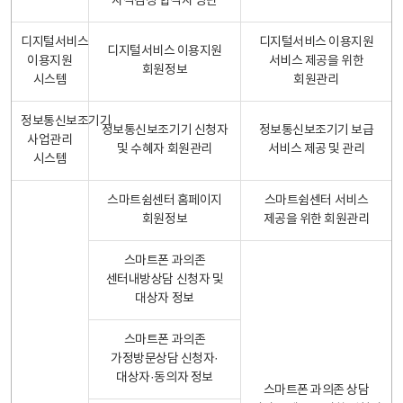
자격검정 합격자 명단
디지털서비스
디지털서비스 이용지원
디지털서비스 이용지원
이용지원
서비스 제공을 위한
회원정보
시스템
회원관리
정보통신보조기기
정보통신보조기기 신청자
정보통신보조기기 보급
사업관리
및 수혜자 회원관리
서비스 제공 및 관리
시스템
스마트쉼센터 홈페이지
스마트쉼센터 서비스
회원정보
제공을 위한 회원관리
스마트폰 과의존
센터내방상담 신청자 및
대상자 정보
스마트폰 과의존
가정방문상담 신청자·
대상자·동의자 정보
스마트폰 과의존 상담