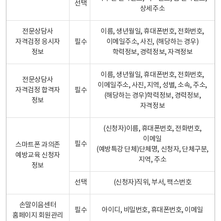
선택
상세주소
전문상담사
이름, 생년월일, 휴대폰번호, 전화번호,
자격검정 응시자
필수
이메일주소, 사진, (해당하는 경우)
정보
학력정보, 경력정보, 자격정보
이름, 생년월일, 휴대폰번호, 전화번호,
전문상담사
이메일주소, 사진, 지역, 성별, 소속, 주소,
자격검정 합격자
필수
(해당하는 경우)학력정보, 경력정보,
정보
자격정보
(신청자)이름, 휴대폰번호, 전화번호,
이메일
필수
스마트폰 과의존
(예방특강 단체)단체명, 신청자, 단체구분,
예방교육 신청자
지역, 주소
정보
선택
(신청자)직위, 부서, 팩스번호
손말이음센터
필수
아이디, 비밀번호, 휴대폰번호, 이메일
홈페이지 회원관리