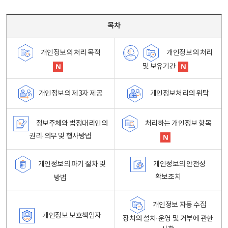
목차 - 개인정보 처리방침 목차를 나타내는표
목차
개인정보의 처리
개인정보의 처리 목적
및 보유기간
개인정보처리의 위탁
개인정보의 제3자 제공
정보주체와 법정대리인의
처리하는 개인정보 항목
권리·의무 및 행사방법
개인정보의 파기 절차 및
개인정보의 안전성
확보조치
방법
개인정보 자동 수집
개인정보 보호책임자
장치의 설치·운영 및 거부에 관한