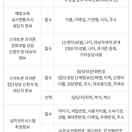
학생일 경우 학제정보(학교/학년)
예방교육
실시현황조사
필수
이름, 이메일, 기관명, 시도, 주소
응답자 정보
스마트폰 과의존
(신청자)성별, 나이, 대상자와의 관계
전화포털 상담
필수
(대상자)성별, 나이, 과의존 종류,
신청자 및 대상자
기타상담내용
정보
(담당자)전화번호
필수
(집단상담 단체정보)단체명, 지역, 신청자
스마트폰 과의존
이름, 상담방법, 주소, 대상총인원, 주대상
집단상담 신청자 및
대상자 정보
선택
(담당자)직위, 부서, 팩스
아이디, 비밀번호, 사용자이름, 소속기관,
필수
성별, 휴대폰번호, 이메일, 우편번호, 주소
실적관리시스템
회원정보
사무실 전화번호, 팩스번호, 집 전화번호,