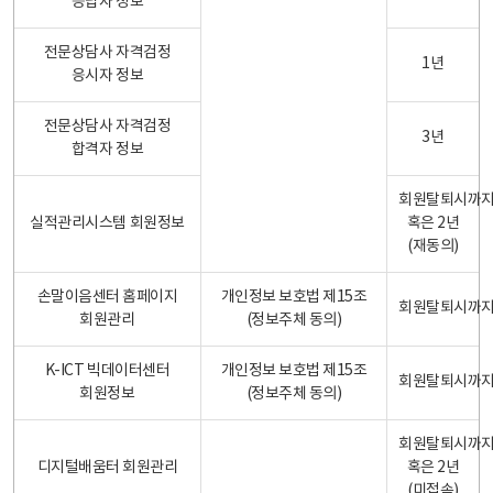
응답자 정보
전문상담사 자격검정
1년
응시자 정보
전문상담사 자격검정
3년
합격자 정보
회원탈퇴시까
실적관리시스템 회원정보
혹은 2년
(재동의)
손말이음센터 홈페이지
개인정보 보호법 제15조
회원탈퇴시까
회원관리
(정보주체 동의)
K-ICT 빅데이터센터
개인정보 보호법 제15조
회원탈퇴시까
회원정보
(정보주체 동의)
회원탈퇴시까
디지털배움터 회원관리
혹은 2년
(미접속)