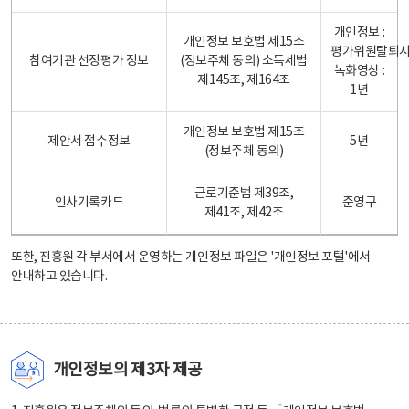
개인정보 :
개인정보 보호법 제15조
평가위원탈퇴
참여기관 선정평가 정보
(정보주체 동의) 소득세법
녹화영상 :
제145조, 제164조
1년
개인정보 보호법 제15조
제안서 접수정보
5년
(정보주체 동의)
근로기준법 제39조,
인사기록카드
준영구
제41조, 제42조
또한, 진흥원 각 부서에서 운영하는 개인정보 파일은
'개인정보 포털'
에서
안내하고 있습니다.
개인정보의 제3자 제공