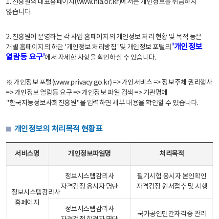
1. 진흥원의 대표홈페이지(www.nia.or.kr)에서는 개인정보를 취급하지
않습니다.
2. 진흥원이 운영하는 각 사업 홈페이지의 개인정보 처리 현황 및 목적 등은
'개인정보
개별 홈페이지의 하단 '개인정보 처리방침' 및 개인정보 포털의
열람등 요구'
에서 자세한 사항을 확인하실 수 있습니다.
※ 개인정보 포털(www.privacy.go.kr) => 개인서비스 => 정보주체 권리행사
=> 개인정보 열람등 요구 => 개인정보 파일 검색 => 기관명에
"한국지능정보사회진흥원"을 입력하면 세부 내용을 확인할 수 있습니다.
개인정보의 처리목적 현황표
개인정보의 처리목적 현황표 - 서비스명, 개인정보파일명, 처리목적으로 구성
서비스명
개인정보파일명
처리목적
정보시스템감리사
필기시험 응시자 본인확인
자격검정 응시자 명단
자격검정 원서접수 및 시행
정보시스템감리사
홈페이지
정보시스템감리사
국가공인민간자격증 관리