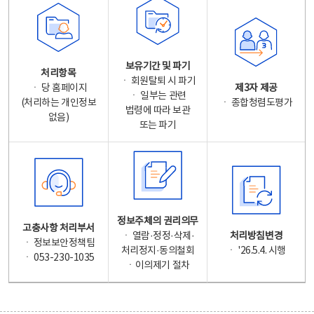
보유기간 및 파기
처리항목
ㆍ 회원탈퇴 시 파기
ㆍ 당 홈페이지
제3자 제공
ㆍ 일부는 관련
(처리하는 개인정보
ㆍ 종합청렴도평가
법령에 따라 보관
없음)
또는 파기
정보주체의 권리의무
고충사항 처리부서
ㆍ 열람·정정·삭제·
처리방침변경
ㆍ 정보보안정책팀
처리정지·동의철회
ㆍ '26.5.4. 시행
ㆍ 053-230-1035
ㆍ이의제기 절차