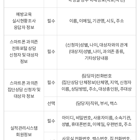
학생일 경우 학제정보(학교/학년)
예방교육
실시현황조사
필수
이름, 이메일, 기관명, 시도, 주소
응답자 정보
스마트폰 과의존
(신청자)성별, 나이, 대상자와의 관계
전화포털 상담
필수
(대상자)성별, 나이, 과의존 종류,
신청자 및 대상자
기타상담내용
정보
(담당자)전화번호
필수
(집단상담 단체정보)단체명, 지역, 신청자
스마트폰 과의존
이름, 상담방법, 주소, 대상총인원, 주대상
집단상담 신청자 및
대상자 정보
선택
(담당자)직위, 부서, 팩스
아이디, 비밀번호, 사용자이름, 소속기관,
필수
성별, 휴대폰번호, 이메일, 우편번호, 주소
실적관리시스템
회원정보
사무실 전화번호, 팩스번호, 집 전화번호,