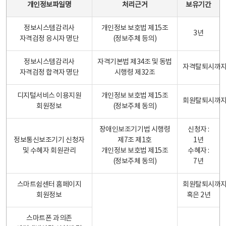
개인정보파일명
처리근거
보유기간
정보시스템감리사
개인정보 보호법 제15조
3년
자격검정 응시자 명단
(정보주체 등의)
정보시스템감리사
자격기본법 제34조 및 동법
자격탈퇴시까
자격검정 합격자 명단
시행령 제32조
디지털서비스 이용지원
개인정보 보호법 제15조
회원탈퇴시까
회원정보
(정보주체 동의)
장애인보조기기법 시행령
신청자 :
정보통신보조기기 신청자
제7조 제1호
1년
및 수혜자 회원관리
개인정보 보호법 제15조
수혜자 :
(정보주체 동의)
7년
스마트쉼센터 홈페이지
회원탈퇴시까
회원정보
혹은 2년
스마트폰 과의존