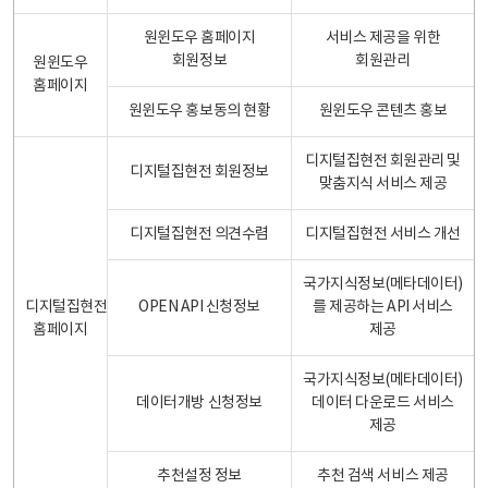
원윈도우 홈페이지
서비스 제공을 위한
회원정보
회원관리
원윈도우
홈페이지
원윈도우 홍보동의 현황
원윈도우 콘텐츠 홍보
디지털집현전 회원관리 및
디지털집현전 회원정보
맞춤지식 서비스 제공
디지털집현전 의견수렴
디지털집현전 서비스 개선
국가지식정보(메타데이터)
디지털집현전
OPEN API 신청정보
를 제공하는 API 서비스
홈페이지
제공
국가지식정보(메타데이터)
데이터개방 신청정보
데이터 다운로드 서비스
제공
추천설정 정보
추천 검색 서비스 제공