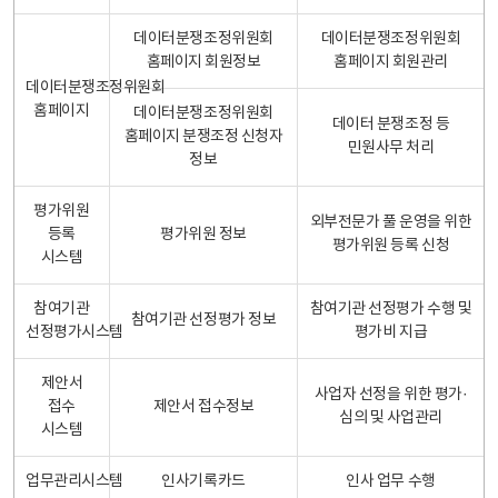
데이터분쟁조정위원회
데이터분쟁조정위원회
홈페이지 회원정보
홈페이지 회원관리
데이터분쟁조정위원회
홈페이지
데이터분쟁조정위원회
데이터 분쟁조정 등
홈페이지 분쟁조정 신청자
민원사무 처리
정보
평가위원
외부전문가 풀 운영을 위한
등록
평가위원 정보
평가위원 등록 신청
시스템
참여기관
참여기관 선정평가 수행 및
참여기관 선정평가 정보
선정평가시스템
평가비 지급
제안서
사업자 선정을 위한 평가·
접수
제안서 접수정보
심의 및 사업관리
시스템
업무관리시스템
인사기록카드
인사 업무 수행