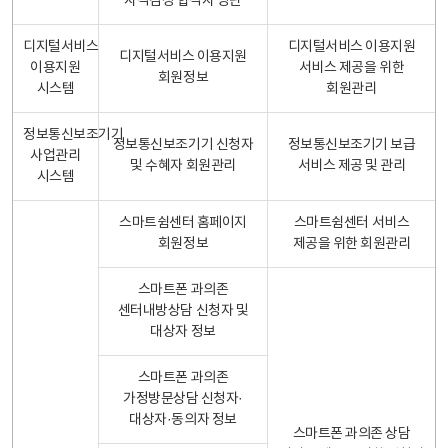
자격검정 합격자 명단
디지털서비스
디지털서비스 이용지원
디지털서비스 이용지원
이용지원
서비스 제공을 위한
회원정보
시스템
회원관리
정보통신보조기기
정보통신보조기기 신청자
정보통신보조기기 보급
사업관리
및 수혜자 회원관리
서비스 제공 및 관리
시스템
스마트쉼센터 홈페이지
스마트쉼센터 서비스
회원정보
제공을 위한 회원관리
스마트폰 과의존
센터내방상담 신청자 및
대상자 정보
스마트폰 과의존
가정방문상담 신청자·
대상자·동의자 정보
스마트폰 과의존 상담