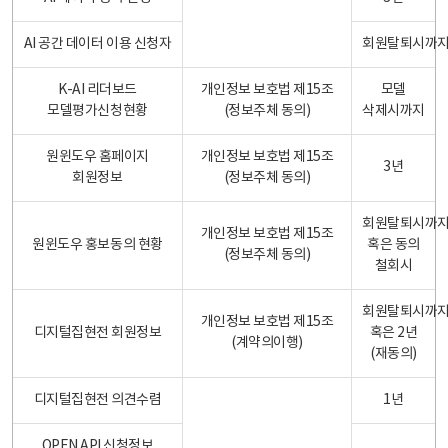
AI 공간 데이터 이용 신청자
회원탈퇴시까
K-AI 리더보드
개인정보 보호법 제15조
모델
모델평가신청현황
(정보주체 동의)
삭제시까지
원윈도우 홈페이지
개인정보 보호법 제15조
3년
회원정보
(정보주체 동의)
회원탈퇴시까
개인정보 보호법 제15조
원윈도우 홍보동의 현황
혹은 동의
(정보주체 동의)
철회시
회원탈퇴시까
개인정보 보호법 제15조
디지털집현전 회원정보
혹은 2년
(계약의이행)
(재동의)
디지털집현전 의견수렴
1년
OPEN API 신청정보