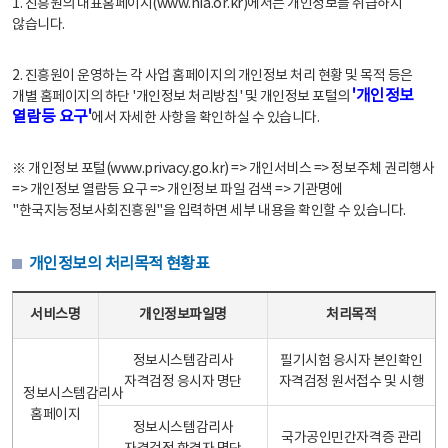
1. 진흥원의 대표홈페이지(www.nia.or.kr)에서는 개인정보를 취급하지
않습니다.
2. 진흥원이 운영하는 각 사업 홈페이지의 개인정보 처리 현황 및 목적 등은
'개인정보
개별 홈페이지의 하단 '개인정보 처리방침' 및 개인정보 포털의
열람등 요구'
에서 자세한 사항을 확인하실 수 있습니다.
※ 개인정보 포털(www.privacy.go.kr) => 개인서비스 => 정보주체 권리행사
=> 개인정보 열람등 요구 => 개인정보 파일 검색 => 기관명에
"한국지능정보사회진흥원"을 입력하면 세부 내용을 확인할 수 있습니다.
개인정보의 처리목적 현황표
개인정보의 처리목적 현황표 - 서비스명, 개인정보파일명, 처리목적으로 구성
서비스명
개인정보파일명
처리목적
정보시스템감리사
필기시험 응시자 본인확인
자격검정 응시자 명단
자격검정 원서접수 및 시행
정보시스템감리사
홈페이지
정보시스템감리사
국가공인민간자격증 관리