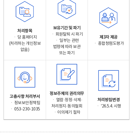
보유기간 및 파기
처리항목
ㆍ 회원탈퇴 시 파기
ㆍ 당 홈페이지
제3자 제공
ㆍ 일부는 관련
(처리하는 개인정보
ㆍ 종합청렴도평가
법령에 따라 보관
없음)
또는 파기
정보주체의 권리의무
고충사항 처리부서
ㆍ 열람·정정·삭제·
처리방침변경
ㆍ 정보보안정책팀
처리정지·동의철회
ㆍ '26.5.4. 시행
ㆍ 053-230-1035
ㆍ이의제기 절차