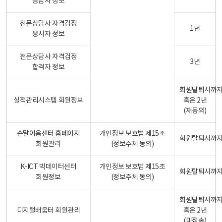
응답자 정보
전문상담사 자격검정
1년
응시자 정보
전문상담사 자격검정
3년
합격자 정보
회원탈퇴시까
실적관리시스템 회원정보
혹은 2년
(재동의)
손말이음센터 홈페이지
개인정보 보호법 제15조
회원탈퇴시까
회원관리
(정보주체 동의)
K-ICT 빅데이터센터
개인정보 보호법 제15조
회원탈퇴시까
회원정보
(정보주체 동의)
회원탈퇴시까
디지털배움터 회원관리
혹은 2년
(미접속)