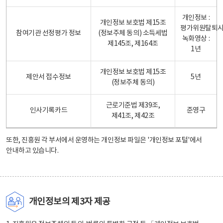
개인정보 :
개인정보 보호법 제15조
평가위원탈퇴
참여기관 선정평가 정보
(정보주체 동의) 소득세법
녹화영상 :
제145조, 제164조
1년
개인정보 보호법 제15조
제안서 접수정보
5년
(정보주체 동의)
근로기준법 제39조,
인사기록카드
준영구
제41조, 제42조
또한, 진흥원 각 부서에서 운영하는 개인정보 파일은
'개인정보 포털'
에서
안내하고 있습니다.
개인정보의 제3자 제공