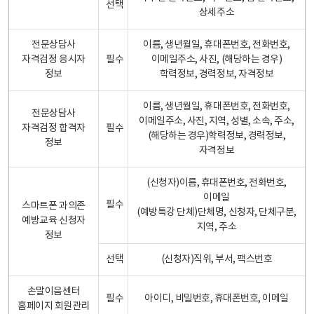
선택
상세주소
전문상담사
이름, 생년월일, 휴대폰번호, 전화번호,
자격검정 응시자
필수
이메일주소, 사진, (해당하는 경우)
정보
학력정보, 경력정보, 자격정보
이름, 생년월일, 휴대폰번호, 전화번호,
전문상담사
이메일주소, 사진, 지역, 성별, 소속, 주소,
자격검정 합격자
필수
(해당하는 경우)학력정보, 경력정보,
정보
자격정보
(신청자)이름, 휴대폰번호, 전화번호,
이메일
필수
스마트폰 과의존
(예방특강 단체)단체명, 신청자, 단체구분,
예방교육 신청자
지역, 주소
정보
선택
(신청자)직위, 부서, 팩스번호
손말이음센터
필수
아이디, 비밀번호, 휴대폰번호, 이메일
홈페이지 회원관리