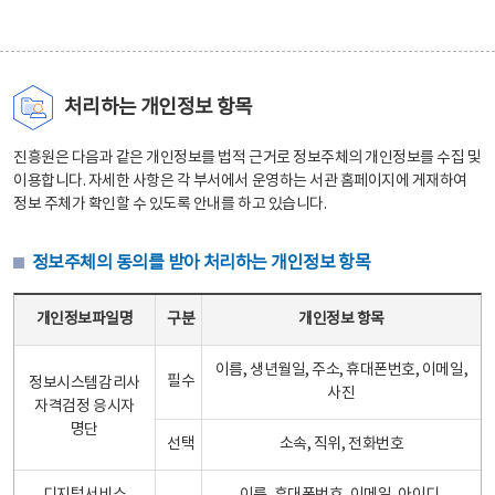
처리하는 개인정보 항목
진흥원은 다음과 같은 개인정보를 법적 근거로 정보주체의 개인정보를 수집 및
이용합니다. 자세한 사항은 각 부서에서 운영하는 서관 홈페이지에 게재하여
정보 주체가 확인할 수 있도록 안내를 하고 있습니다.
정보주체의 동의를 받아 처리하는 개인정보 항목
정보주체의 동의를 받아 처리하는 개인정보 항목 테이블 - 개인정보파일명, 구분, 개인정보 항목으로 구성
개인정보파일명
구분
개인정보 항목
이름, 생년월일, 주소, 휴대폰번호, 이메일,
필수
정보시스템감리사
사진
자격검정 응시자
명단
선택
소속, 직위, 전화번호