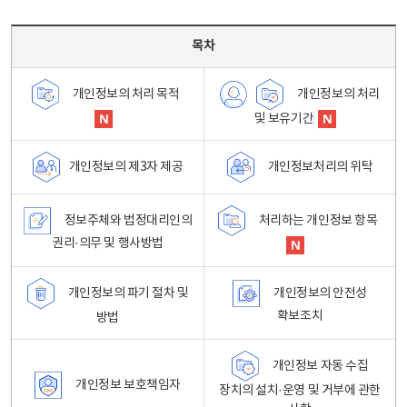
목차 - 개인정보 처리방침 목차를 나타내는표
목차
개인정보의 처리
개인정보의 처리 목적
및 보유기간
개인정보처리의 위탁
개인정보의 제3자 제공
정보주체와 법정대리인의
처리하는 개인정보 항목
권리·의무 및 행사방법
개인정보의 파기 절차 및
개인정보의 안전성
확보조치
방법
개인정보 자동 수집
개인정보 보호책임자
장치의 설치·운영 및 거부에 관한