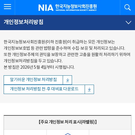
본문
전체메뉴
전체메뉴 열기
검
한국지능정보사회진흥원
바로가기
바로가기
개인정보처리방침
한국지능정보사회진흥원(이하 진흥원)이 취급하는 모든 개인정보는
개인정보보호법 등 관련 법령을 준수하여 수집·보유 및 처리되고 있습니다.
또한 개인정보주체의 권익을 보장하고 관련한 고충을 원활히 처리하기 위하여
개인정보처리방침을 두고 있습니다.
본 방침은 2026년 5월 4일부터 시행됩니다.
알기쉬운 개인정보 처리방침
개인정보 처리방침 전·후 대비표 다운로드
주요 개인정보 처리 표시(라벨링) - 주요 개인정보 처리 표시를 나타내는표
【주요 개인정보 처리 표시(라벨링)】