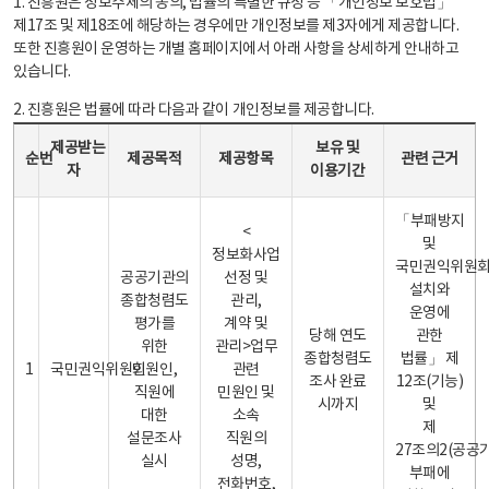
1. 진흥원은 정보주체의 동의, 법률의 특별한 규정 등 「개인정보 보호법」
제17조 및 제18조에 해당하는 경우에만 개인정보를 제3자에게 제공합니다.
또한 진흥원이 운영하는 개별 홈페이지에서 아래 사항을 상세하게 안내하고
있습니다.
2. 진흥원은 법률에 따라 다음과 같이 개인정보를 제공합니다.
개인정보 제공 안내표 - 순번, 제공받는자, 제공목적, 제공항목, 보유 및 이용기간 관련 근거로 구성
제공받는
보유 및
순번
제공목적
제공항목
관련 근거
자
이용기간
「부패방지
<
및
정보화사업
국민권익위원
공공기관의
선정 및
설치와
종합청렴도
관리,
운영에
평가를
계약 및
당해 연도
관한
위한
관리>업무
종합청렴도
법률」 제
1
국민권익위원회
민원인,
관련
조사 완료
12조(기능)
직원에
민원인 및
시까지
및
대한
소속
제
설문조사
직원의
27조의2(공공
실시
성명,
부패에
전화번호,