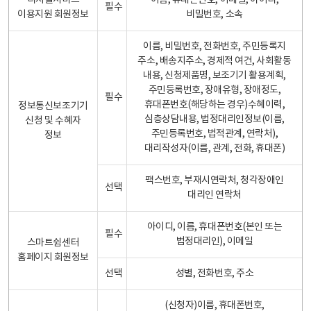
디지털서비스
이름, 휴대폰번호, 이메일, 아이디,
필수
이용지원 회원정보
비밀번호, 소속
이름, 비밀번호, 전화번호, 주민등록지
주소, 배송지주소, 경제적 여건, 사회활동
내용, 신청제품명, 보조기기 활용계획,
주민등록번호, 장애유형, 장애정도,
필수
휴대폰번호(해당하는 경우)수혜이력,
정보통신보조기기
심층상담내용, 법정대리인정보(이름,
신청 및 수혜자
주민등록번호, 법적관계, 연락처),
정보
대리작성자(이름, 관계, 전화, 휴대폰)
팩스번호, 부재시연락처, 청각장애인
선택
대리인 연락처
아이디, 이름, 휴대폰번호(본인 또는
필수
법정대리인), 이메일
스마트쉼센터
홈페이지 회원정보
선택
성별, 전화번호, 주소
(신청자)이름, 휴대폰번호,