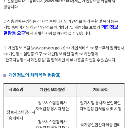
1. 진흥원의 대표홈페이지(www.nia.or.kr)에서는 개인정보를 취급하지
않습니다.
2. 진흥원이 운영하는 각 사업 홈페이지의 개인정보 처리 현황 및 목적 등은
'개인정보
개별 홈페이지의 하단 '개인정보 처리방침' 및 개인정보 포털의
열람등 요구'
에서 자세한 사항을 확인하실 수 있습니다.
※ 개인정보 포털(www.privacy.go.kr) => 개인서비스 => 정보주체 권리행사
=> 개인정보 열람등 요구 => 개인정보 파일 검색 => 기관명에
"한국지능정보사회진흥원"을 입력하면 세부 내용을 확인할 수 있습니다.
개인정보의 처리목적 현황표
개인정보의 처리목적 현황표 - 서비스명, 개인정보파일명, 처리목적으로 구성
서비스명
개인정보파일명
처리목적
정보시스템감리사
필기시험 응시자 본인확인
자격검정 응시자 명단
자격검정 원서접수 및 시행
정보시스템감리사
홈페이지
정보시스템감리사
국가공인민간자격증 관리