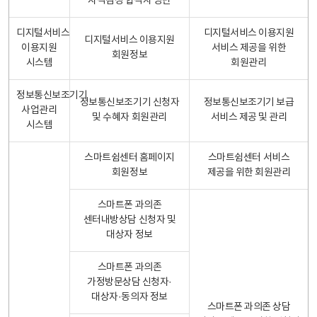
자격검정 합격자 명단
디지털서비스
디지털서비스 이용지원
디지털서비스 이용지원
이용지원
서비스 제공을 위한
회원정보
시스템
회원관리
정보통신보조기기
정보통신보조기기 신청자
정보통신보조기기 보급
사업관리
및 수혜자 회원관리
서비스 제공 및 관리
시스템
스마트쉼센터 홈페이지
스마트쉼센터 서비스
회원정보
제공을 위한 회원관리
스마트폰 과의존
센터내방상담 신청자 및
대상자 정보
스마트폰 과의존
가정방문상담 신청자·
대상자·동의자 정보
스마트폰 과의존 상담