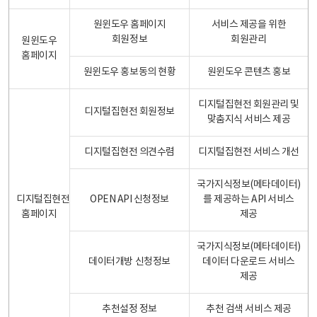
원윈도우 홈페이지
서비스 제공을 위한
회원정보
회원관리
원윈도우
홈페이지
원윈도우 홍보동의 현황
원윈도우 콘텐츠 홍보
디지털집현전 회원관리 및
디지털집현전 회원정보
맞춤지식 서비스 제공
디지털집현전 의견수렴
디지털집현전 서비스 개선
국가지식정보(메타데이터)
디지털집현전
OPEN API 신청정보
를 제공하는 API 서비스
홈페이지
제공
국가지식정보(메타데이터)
데이터개방 신청정보
데이터 다운로드 서비스
제공
추천설정 정보
추천 검색 서비스 제공