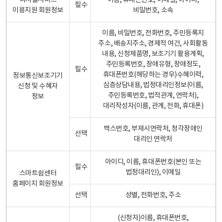
디지털서비스
이름, 휴대폰번호, 이메일, 아이디,
필수
이용지원 회원정보
비밀번호, 소속
이름, 비밀번호, 전화번호, 주민등록지
주소, 배송지주소, 경제적 여건, 사회활동
내용, 신청제품명, 보조기기 활용계획,
주민등록번호, 장애유형, 장애정도,
필수
휴대폰번호(해당하는 경우)수혜이력,
정보통신보조기기
심층상담내용, 법정대리인정보(이름,
신청 및 수혜자
주민등록번호, 법적관계, 연락처),
정보
대리작성자(이름, 관계, 전화, 휴대폰)
팩스번호, 부재시연락처, 청각장애인
선택
대리인 연락처
아이디, 이름, 휴대폰번호(본인 또는
필수
법정대리인), 이메일
스마트쉼센터
홈페이지 회원정보
선택
성별, 전화번호, 주소
(신청자)이름, 휴대폰번호,