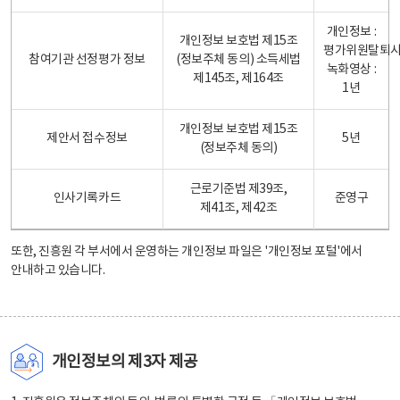
개인정보 :
개인정보 보호법 제15조
평가위원탈퇴
참여기관 선정평가 정보
(정보주체 동의) 소득세법
녹화영상 :
제145조, 제164조
1년
개인정보 보호법 제15조
제안서 접수정보
5년
(정보주체 동의)
근로기준법 제39조,
인사기록카드
준영구
제41조, 제42조
또한, 진흥원 각 부서에서 운영하는 개인정보 파일은
'개인정보 포털'
에서
안내하고 있습니다.
개인정보의 제3자 제공