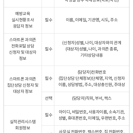
학생일 경우 학제정보(학교/학년)
예방교육
실시현황조사
필수
이름, 이메일, 기관명, 시도, 주소
응답자 정보
스마트폰 과의존
(신청자)성별, 나이, 대상자와의 관계
전화포털 상담
필수
(대상자)성별, 나이, 과의존 종류,
신청자 및 대상자
기타상담내용
정보
(담당자)전화번호
필수
(집단상담 단체정보)단체명, 지역, 신청자
스마트폰 과의존
이름, 상담방법, 주소, 대상총인원, 주대상
집단상담 신청자 및
대상자 정보
선택
(담당자)직위, 부서, 팩스
아이디, 비밀번호, 사용자이름, 소속기관,
필수
성별, 휴대폰번호, 이메일, 우편번호, 주소
실적관리시스템
회원정보
사무실 전화번호, 팩스번호, 집 전화번호,