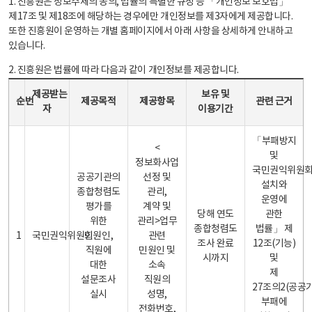
1. 진흥원은 정보주체의 동의, 법률의 특별한 규정 등 「개인정보 보호법」
제17조 및 제18조에 해당하는 경우에만 개인정보를 제3자에게 제공합니다.
또한 진흥원이 운영하는 개별 홈페이지에서 아래 사항을 상세하게 안내하고
있습니다.
2. 진흥원은 법률에 따라 다음과 같이 개인정보를 제공합니다.
개인정보 제공 안내표 - 순번, 제공받는자, 제공목적, 제공항목, 보유 및 이용기간 관련 근거로 구성
제공받는
보유 및
순번
제공목적
제공항목
관련 근거
자
이용기간
「부패방지
<
및
정보화사업
국민권익위원
공공기관의
선정 및
설치와
종합청렴도
관리,
운영에
평가를
계약 및
당해 연도
관한
위한
관리>업무
종합청렴도
법률」 제
1
국민권익위원회
민원인,
관련
조사 완료
12조(기능)
직원에
민원인 및
시까지
및
대한
소속
제
설문조사
직원의
27조의2(공공
실시
성명,
부패에
전화번호,