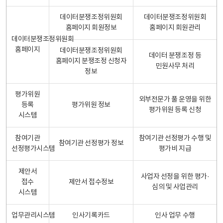
데이터분쟁조정위원회
데이터분쟁조정위원회
홈페이지 회원정보
홈페이지 회원관리
데이터분쟁조정위원회
홈페이지
데이터분쟁조정위원회
데이터 분쟁조정 등
홈페이지 분쟁조정 신청자
민원사무 처리
정보
평가위원
외부전문가 풀 운영을 위한
등록
평가위원 정보
평가위원 등록 신청
시스템
참여기관
참여기관 선정평가 수행 및
참여기관 선정평가 정보
선정평가시스템
평가비 지급
제안서
사업자 선정을 위한 평가·
접수
제안서 접수정보
심의 및 사업관리
시스템
업무관리시스템
인사기록카드
인사 업무 수행