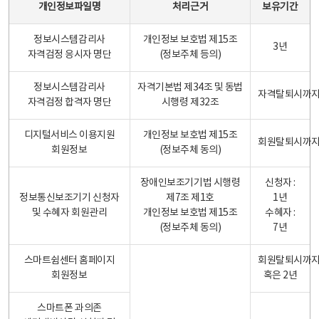
개인정보파일명
처리근거
보유기간
정보시스템감리사
개인정보 보호법 제15조
3년
자격검정 응시자 명단
(정보주체 등의)
정보시스템감리사
자격기본법 제34조 및 동법
자격탈퇴시까
자격검정 합격자 명단
시행령 제32조
디지털서비스 이용지원
개인정보 보호법 제15조
회원탈퇴시까
회원정보
(정보주체 동의)
장애인보조기기법 시행령
신청자 :
정보통신보조기기 신청자
제7조 제1호
1년
및 수혜자 회원관리
개인정보 보호법 제15조
수혜자 :
(정보주체 동의)
7년
스마트쉼센터 홈페이지
회원탈퇴시까
회원정보
혹은 2년
스마트폰 과의존