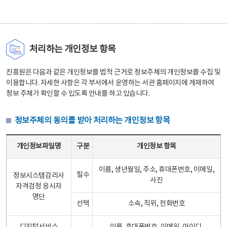
처리하는 개인정보 항목
진흥원은 다음과 같은 개인정보를 법적 근거로 정보주체의 개인정보를 수집 및
이용합니다. 자세한 사항은 각 부서에서 운영하는 서관 홈페이지에 게재하여
정보 주체가 확인할 수 있도록 안내를 하고 있습니다.
정보주체의 동의를 받아 처리하는 개인정보 항목
정보주체의 동의를 받아 처리하는 개인정보 항목 테이블 - 개인정보파일명, 구분, 개인정보 항목으로 구성
개인정보파일명
구분
개인정보 항목
이름, 생년월일, 주소, 휴대폰번호, 이메일,
필수
정보시스템감리사
사진
자격검정 응시자
명단
선택
소속, 직위, 전화번호