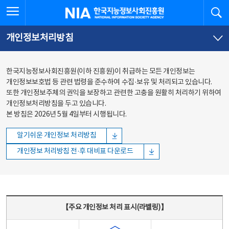
본문
전체메뉴
전체메뉴 열기
검
한국지능정보사회진흥원
바로가기
바로가기
개인정보처리방침
한국지능정보사회진흥원(이하 진흥원)이 취급하는 모든 개인정보는
개인정보보호법 등 관련 법령을 준수하여 수집·보유 및 처리되고 있습니다.
또한 개인정보주체의 권익을 보장하고 관련한 고충을 원활히 처리하기 위하여
개인정보처리방침을 두고 있습니다.
본 방침은 2026년 5월 4일부터 시행됩니다.
알기쉬운 개인정보 처리방침
개인정보 처리방침 전·후 대비표 다운로드
주요 개인정보 처리 표시(라벨링) - 주요 개인정보 처리 표시를 나타내는표
【주요 개인정보 처리 표시(라벨링)】