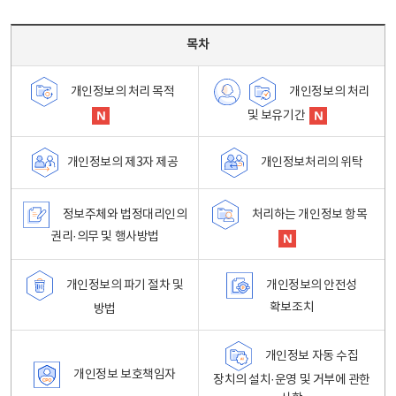
목차 - 개인정보 처리방침 목차를 나타내는표
목차
개인정보의 처리
개인정보의 처리 목적
및 보유기간
개인정보처리의 위탁
개인정보의 제3자 제공
정보주체와 법정대리인의
처리하는 개인정보 항목
권리·의무 및 행사방법
개인정보의 파기 절차 및
개인정보의 안전성
확보조치
방법
개인정보 자동 수집
개인정보 보호책임자
장치의 설치·운영 및 거부에 관한