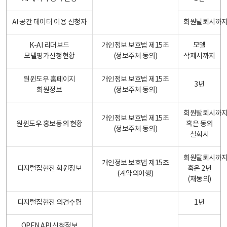
AI 공간 데이터 이용 신청자
회원탈퇴시까
K-AI 리더보드
개인정보 보호법 제15조
모델
모델평가신청현황
(정보주체 동의)
삭제시까지
원윈도우 홈페이지
개인정보 보호법 제15조
3년
회원정보
(정보주체 동의)
회원탈퇴시까
개인정보 보호법 제15조
원윈도우 홍보동의 현황
혹은 동의
(정보주체 동의)
철회시
회원탈퇴시까
개인정보 보호법 제15조
디지털집현전 회원정보
혹은 2년
(계약의이행)
(재동의)
디지털집현전 의견수렴
1년
OPEN API 신청정보