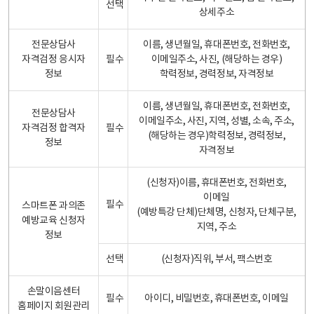
선택
상세주소
전문상담사
이름, 생년월일, 휴대폰번호, 전화번호,
자격검정 응시자
필수
이메일주소, 사진, (해당하는 경우)
정보
학력정보, 경력정보, 자격정보
이름, 생년월일, 휴대폰번호, 전화번호,
전문상담사
이메일주소, 사진, 지역, 성별, 소속, 주소,
자격검정 합격자
필수
(해당하는 경우)학력정보, 경력정보,
정보
자격정보
(신청자)이름, 휴대폰번호, 전화번호,
이메일
필수
스마트폰 과의존
(예방특강 단체)단체명, 신청자, 단체구분,
예방교육 신청자
지역, 주소
정보
선택
(신청자)직위, 부서, 팩스번호
손말이음센터
필수
아이디, 비밀번호, 휴대폰번호, 이메일
홈페이지 회원관리