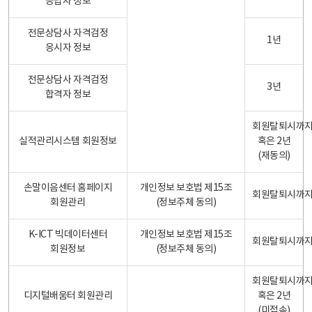
응답자 정보
전문상담사 자격검정
1년
응시자 정보
전문상담사 자격검정
3년
합격자 정보
회원탈퇴시까
실적관리시스템 회원정보
혹은 2년
(재동의)
손말이음센터 홈페이지
개인정보 보호법 제15조
회원탈퇴시까
회원관리
(정보주체 동의)
K-ICT 빅데이터센터
개인정보 보호법 제15조
회원탈퇴시까
회원정보
(정보주체 동의)
회원탈퇴시까
디지털배움터 회원관리
혹은 2년
(미접속)