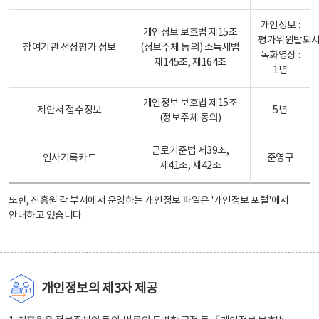
개인정보 :
개인정보 보호법 제15조
평가위원탈퇴
참여기관 선정평가 정보
(정보주체 동의) 소득세법
녹화영상 :
제145조, 제164조
1년
개인정보 보호법 제15조
제안서 접수정보
5년
(정보주체 동의)
근로기준법 제39조,
인사기록카드
준영구
제41조, 제42조
또한, 진흥원 각 부서에서 운영하는 개인정보 파일은
'개인정보 포털'
에서
안내하고 있습니다.
개인정보의 제3자 제공