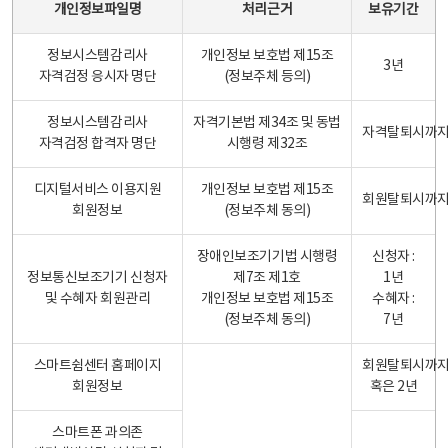
개인정보파일명
처리근거
보유기간
정보시스템감리사
개인정보 보호법 제15조
3년
자격검정 응시자 명단
(정보주체 등의)
정보시스템감리사
자격기본법 제34조 및 동법
자격탈퇴시까
자격검정 합격자 명단
시행령 제32조
디지털서비스 이용지원
개인정보 보호법 제15조
회원탈퇴시까
회원정보
(정보주체 동의)
장애인보조기기법 시행령
신청자 :
정보통신보조기기 신청자
제7조 제1호
1년
및 수혜자 회원관리
개인정보 보호법 제15조
수혜자 :
(정보주체 동의)
7년
스마트쉼센터 홈페이지
회원탈퇴시까
회원정보
혹은 2년
스마트폰 과의존