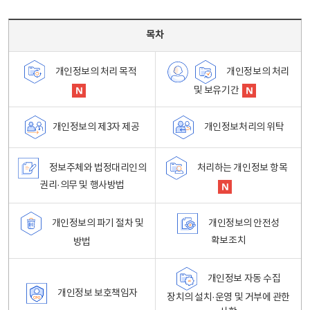
목차 - 개인정보 처리방침 목차를 나타내는표
목차
개인정보의 처리
개인정보의 처리 목적
및 보유기간
개인정보처리의 위탁
개인정보의 제3자 제공
정보주체와 법정대리인의
처리하는 개인정보 항목
권리·의무 및 행사방법
개인정보의 파기 절차 및
개인정보의 안전성
확보조치
방법
개인정보 자동 수집
개인정보 보호책임자
장치의 설치·운영 및 거부에 관한