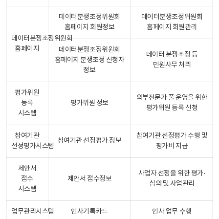
데이터분쟁조정위원회
데이터분쟁조정위원회
홈페이지 회원정보
홈페이지 회원관리
데이터분쟁조정위원회
홈페이지
데이터분쟁조정위원회
데이터 분쟁조정 등
홈페이지 분쟁조정 신청자
민원사무 처리
정보
평가위원
외부전문가 풀 운영을 위한
등록
평가위원 정보
평가위원 등록 신청
시스템
참여기관
참여기관 선정평가 수행 및
참여기관 선정평가 정보
선정평가시스템
평가비 지급
제안서
사업자 선정을 위한 평가·
접수
제안서 접수정보
심의 및 사업관리
시스템
업무관리시스템
인사기록카드
인사 업무 수행