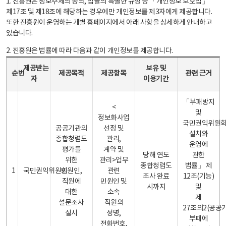
1. 진흥원은 정보주체의 동의, 법률의 특별한 규정 등 「개인정보 보호법」
제17조 및 제18조에 해당하는 경우에만 개인정보를 제3자에게 제공합니다.
또한 진흥원이 운영하는 개별 홈페이지에서 아래 사항을 상세하게 안내하고
있습니다.
2. 진흥원은 법률에 따라 다음과 같이 개인정보를 제공합니다.
개인정보 제공 안내표 - 순번, 제공받는자, 제공목적, 제공항목, 보유 및 이용기간 관련 근거로 구성
제공받는
보유 및
순번
제공목적
제공항목
관련 근거
자
이용기간
「부패방지
<
및
정보화사업
국민권익위원
공공기관의
선정 및
설치와
종합청렴도
관리,
운영에
평가를
계약 및
당해 연도
관한
위한
관리>업무
종합청렴도
법률」 제
1
국민권익위원회
민원인,
관련
조사 완료
12조(기능)
직원에
민원인 및
시까지
및
대한
소속
제
설문조사
직원의
27조의2(공공
실시
성명,
부패에
전화번호,