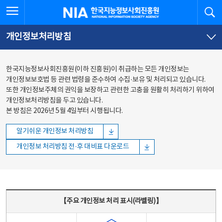
본문
전체메뉴
전체메뉴 열기
검
한국지능정보사회진흥원
바로가기
바로가기
개인정보처리방침
한국지능정보사회진흥원(이하 진흥원)이 취급하는 모든 개인정보는
개인정보보호법 등 관련 법령을 준수하여 수집·보유 및 처리되고 있습니다.
또한 개인정보주체의 권익을 보장하고 관련한 고충을 원활히 처리하기 위하여
개인정보처리방침을 두고 있습니다.
본 방침은 2026년 5월 4일부터 시행됩니다.
알기쉬운 개인정보 처리방침
개인정보 처리방침 전·후 대비표 다운로드
주요 개인정보 처리 표시(라벨링) - 주요 개인정보 처리 표시를 나타내는표
【주요 개인정보 처리 표시(라벨링)】