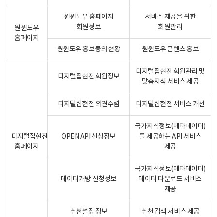
원윈도우 홈페이지
서비스 제공을 위한
회원정보
회원관리
원윈도우
홈페이지
원윈도우 홍보동의 현황
원윈도우 콘텐츠 홍보
디지털집현전 회원관리 및
디지털집현전 회원정보
맞춤지식 서비스 제공
디지털집현전 의견수렴
디지털집현전 서비스 개선
국가지식정보(메타데이터)
디지털집현전
OPEN API 신청정보
를 제공하는 API 서비스
홈페이지
제공
국가지식정보(메타데이터)
데이터개방 신청정보
데이터 다운로드 서비스
제공
추천설정 정보
추천 검색 서비스 제공