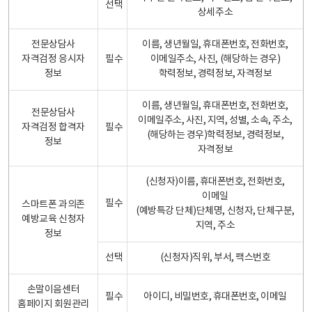
선택
상세주소
전문상담사
이름, 생년월일, 휴대폰번호, 전화번호,
자격검정 응시자
필수
이메일주소, 사진, (해당하는 경우)
정보
학력정보, 경력정보, 자격정보
이름, 생년월일, 휴대폰번호, 전화번호,
전문상담사
이메일주소, 사진, 지역, 성별, 소속, 주소,
자격검정 합격자
필수
(해당하는 경우)학력정보, 경력정보,
정보
자격정보
(신청자)이름, 휴대폰번호, 전화번호,
이메일
필수
스마트폰 과의존
(예방특강 단체)단체명, 신청자, 단체구분,
예방교육 신청자
지역, 주소
정보
선택
(신청자)직위, 부서, 팩스번호
손말이음센터
필수
아이디, 비밀번호, 휴대폰번호, 이메일
홈페이지 회원관리