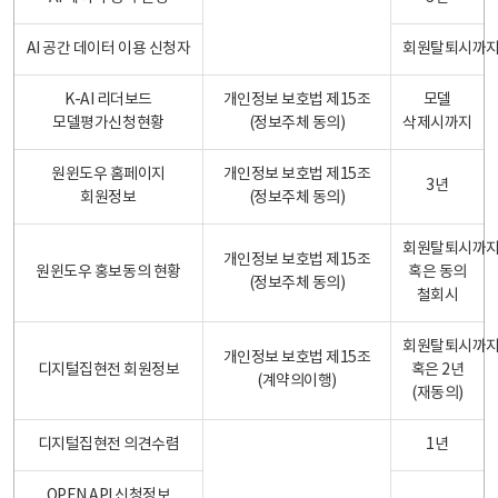
AI 공간 데이터 이용 신청자
회원탈퇴시까
K-AI 리더보드
개인정보 보호법 제15조
모델
모델평가신청현황
(정보주체 동의)
삭제시까지
원윈도우 홈페이지
개인정보 보호법 제15조
3년
회원정보
(정보주체 동의)
회원탈퇴시까
개인정보 보호법 제15조
원윈도우 홍보동의 현황
혹은 동의
(정보주체 동의)
철회시
회원탈퇴시까
개인정보 보호법 제15조
디지털집현전 회원정보
혹은 2년
(계약의이행)
(재동의)
디지털집현전 의견수렴
1년
OPEN API 신청정보