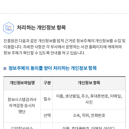
처리하는 개인정보 항목
진흥원은 다음과 같은 개인정보를 법적 근거로 정보주체의 개인정보를 수집 및
이용합니다. 자세한 사항은 각 부서에서 운영하는 서관 홈페이지에 게재하여
정보 주체가 확인할 수 있도록 안내를 하고 있습니다.
정보주체의 동의를 받아 처리하는 개인정보 항목
정보주체의 동의를 받아 처리하는 개인정보 항목 테이블 - 개인정보파일명, 구분, 개인정보 항목으로 구성
개인정보파일명
구분
개인정보 항목
이름, 생년월일, 주소, 휴대폰번호, 이메일,
필수
정보시스템감리사
사진
자격검정 응시자
명단
선택
소속, 직위, 전화번호