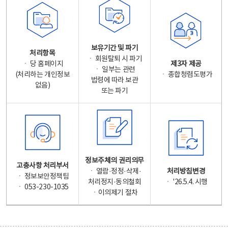
보유기간 및 파기
처리항목
ㆍ 회원탈퇴 시 파기
ㆍ 당 홈페이지
제3자 제공
ㆍ 일부는 관련
(처리하는 개인정보
ㆍ 종합청렴도평가
법령에 따라 보관
없음)
또는 파기
정보주체의 권리의무
고충사항 처리부서
ㆍ 열람·정정·삭제·
처리방침변경
ㆍ 정보보안정책팀
처리정지·동의철회
ㆍ '26.5.4. 시행
ㆍ 053-230-1035
ㆍ이의제기 절차