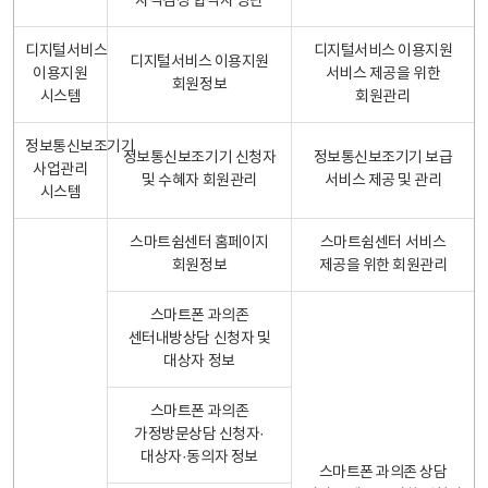
자격검정 합격자 명단
디지털서비스
디지털서비스 이용지원
디지털서비스 이용지원
이용지원
서비스 제공을 위한
회원정보
시스템
회원관리
정보통신보조기기
정보통신보조기기 신청자
정보통신보조기기 보급
사업관리
및 수혜자 회원관리
서비스 제공 및 관리
시스템
스마트쉼센터 홈페이지
스마트쉼센터 서비스
회원정보
제공을 위한 회원관리
스마트폰 과의존
센터내방상담 신청자 및
대상자 정보
스마트폰 과의존
가정방문상담 신청자·
대상자·동의자 정보
스마트폰 과의존 상담