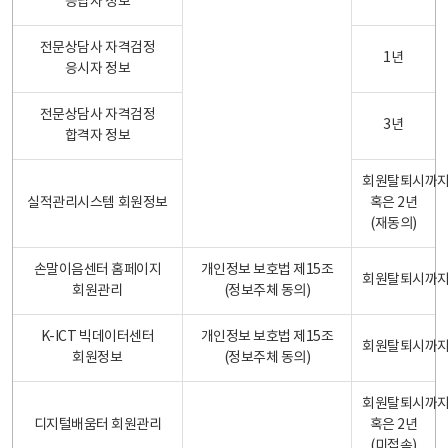
응답자 정보
전문상담사 자격검정
1년
응시자 정보
전문상담사 자격검정
3년
합격자 정보
회원탈퇴시까
실적관리시스템 회원정보
혹은 2년
(재동의)
손말이음센터 홈페이지
개인정보 보호법 제15조
회원탈퇴시까
회원관리
(정보주체 동의)
K-ICT 빅데이터센터
개인정보 보호법 제15조
회원탈퇴시까
회원정보
(정보주체 동의)
회원탈퇴시까
디지털배움터 회원관리
혹은 2년
(미접속)