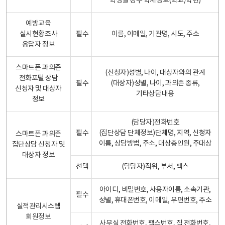
학생일 경우 학제정보(학교/학년)
예방교육
실시현황조사
필수
이름, 이메일, 기관명, 시도, 주소
응답자 정보
스마트폰 과의존
(신청자)성별, 나이, 대상자와의 관계
전화포털 상담
필수
(대상자)성별, 나이, 과의존 종류,
신청자 및 대상자
기타상담내용
정보
(담당자)전화번호
필수
(집단상담 단체정보)단체명, 지역, 신청자
스마트폰 과의존
이름, 상담방법, 주소, 대상총인원, 주대상
집단상담 신청자 및
대상자 정보
선택
(담당자)직위, 부서, 팩스
아이디, 비밀번호, 사용자이름, 소속기관,
필수
성별, 휴대폰번호, 이메일, 우편번호, 주소
실적관리시스템
회원정보
사무실 전화번호, 팩스번호, 집 전화번호,