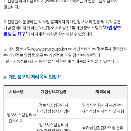
1. 진흥원의 대표홈페이지(www.nia.or.kr)에서는 개인정보를 취급하지
않습니다.
2. 진흥원이 운영하는 각 사업 홈페이지의 개인정보 처리 현황 및 목적 등은
'개인정보
개별 홈페이지의 하단 '개인정보 처리방침' 및 개인정보 포털의
열람등 요구'
에서 자세한 사항을 확인하실 수 있습니다.
※ 개인정보 포털(www.privacy.go.kr) => 개인서비스 => 정보주체 권리행사
=> 개인정보 열람등 요구 => 개인정보 파일 검색 => 기관명에
"한국지능정보사회진흥원"을 입력하면 세부 내용을 확인할 수 있습니다.
개인정보의 처리목적 현황표
개인정보의 처리목적 현황표 - 서비스명, 개인정보파일명, 처리목적으로 구성
서비스명
개인정보파일명
처리목적
정보시스템감리사
필기시험 응시자 본인확인
자격검정 응시자 명단
자격검정 원서접수 및 시행
정보시스템감리사
홈페이지
정보시스템감리사
국가공인민간자격증 관리