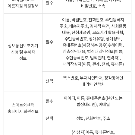
디지털서비스
이름, 휴대폰번호, 이메일, 아이디,
필수
이용지원 회원정보
비밀번호, 소속
이름, 비밀번호, 전화번호, 주민등록지
주소, 배송지주소, 경제적 여건, 사회활동
내용, 신청제품명, 보조기기 활용계획,
주민등록번호, 장애유형, 장애정도,
필수
휴대폰번호(해당하는 경우)수혜이력,
정보통신보조기기
심층상담내용, 법정대리인정보(이름,
신청 및 수혜자
주민등록번호, 법적관계, 연락처),
정보
대리작성자(이름, 관계, 전화, 휴대폰)
팩스번호, 부재시연락처, 청각장애인
선택
대리인 연락처
아이디, 이름, 휴대폰번호(본인 또는
필수
법정대리인), 이메일
스마트쉼센터
홈페이지 회원정보
선택
성별, 전화번호, 주소
(신청자)이름, 휴대폰번호,