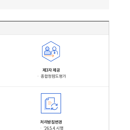
제3자 제공
ㆍ 종합청렴도평가
처리방침변경
ㆍ '26.5.4. 시행