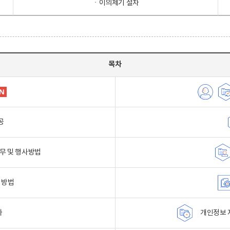
ㆍ이의제기 절차
목차
공
무 및 행사방법
 방법
자
개인정보 자