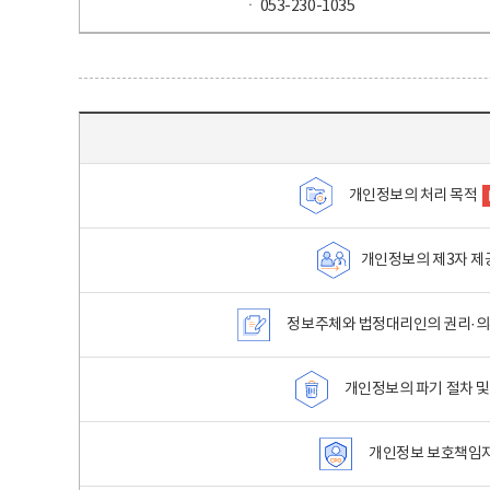
ㆍ 053-230-1035
목차 - 개인정보 처리방침 목차를 나타내는표
개인정보의 처리 목적
개인정보의 제3자 제
정보주체와 법정대리인의 권리·의
개인정보의 파기 절차 및
개인정보 보호책임