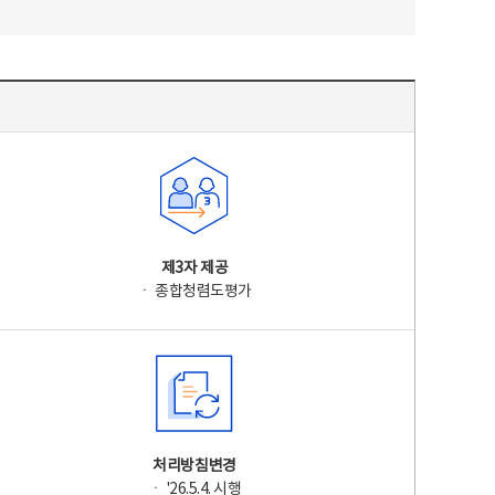
제3자 제공
ㆍ 종합청렴도평가
처리방침변경
ㆍ '26.5.4. 시행