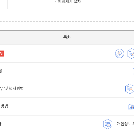
ㆍ이의제기 절차
목차
공
무 및 행사방법
 방법
자
개인정보 자