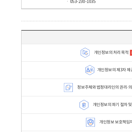
ㆍ 053-230-1035
목차 - 개인정보 처리방침 목차를 나타내는표
개인정보의 처리 목적
개인정보의 제3자 제
정보주체와 법정대리인의 권리·의
개인정보의 파기 절차 및
개인정보 보호책임