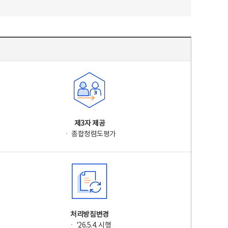
제3자 제공
ㆍ 종합청렴도평가
처리방침변경
ㆍ '26.5.4. 시행