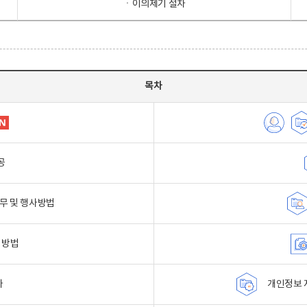
ㆍ이의제기 절차
목차
공
무 및 행사방법
 방법
자
개인정보 자