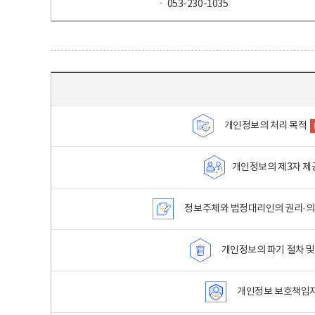
ㆍ 053-230-1035
목차 - 개인정보 처리방침 목차를 나타내는표
개인정보의 처리 목적
개인정보의 제3자 제
정보주체와 법정대리인의 권리·의
개인정보의 파기 절차 및
개인정보 보호책임