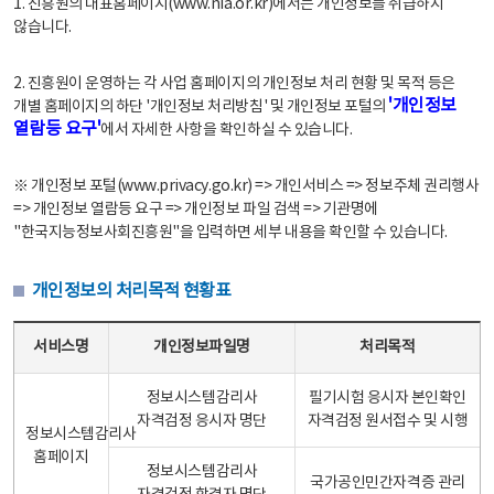
1. 진흥원의 대표홈페이지(www.nia.or.kr)에서는 개인정보를 취급하지
않습니다.
2. 진흥원이 운영하는 각 사업 홈페이지의 개인정보 처리 현황 및 목적 등은
'개인정보
개별 홈페이지의 하단 '개인정보 처리방침' 및 개인정보 포털의
열람등 요구'
에서 자세한 사항을 확인하실 수 있습니다.
※ 개인정보 포털(www.privacy.go.kr) => 개인서비스 => 정보주체 권리행사
=> 개인정보 열람등 요구 => 개인정보 파일 검색 => 기관명에
"한국지능정보사회진흥원"을 입력하면 세부 내용을 확인할 수 있습니다.
개인정보의 처리목적 현황표
개인정보의 처리목적 현황표 - 서비스명, 개인정보파일명, 처리목적으로 구성
서비스명
개인정보파일명
처리목적
정보시스템감리사
필기시험 응시자 본인확인
자격검정 응시자 명단
자격검정 원서접수 및 시행
정보시스템감리사
홈페이지
정보시스템감리사
국가공인민간자격증 관리