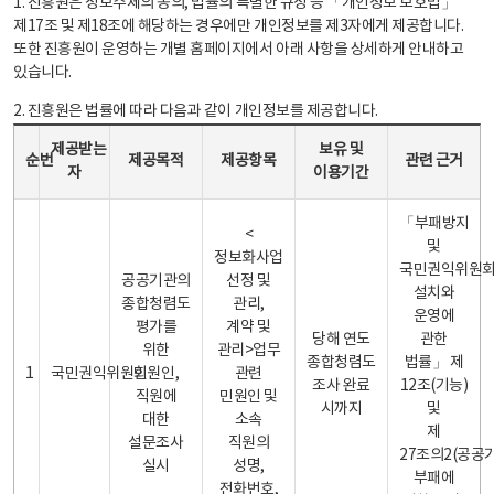
1. 진흥원은 정보주체의 동의, 법률의 특별한 규정 등 「개인정보 보호법」
제17조 및 제18조에 해당하는 경우에만 개인정보를 제3자에게 제공합니다.
또한 진흥원이 운영하는 개별 홈페이지에서 아래 사항을 상세하게 안내하고
있습니다.
2. 진흥원은 법률에 따라 다음과 같이 개인정보를 제공합니다.
개인정보 제공 안내표 - 순번, 제공받는자, 제공목적, 제공항목, 보유 및 이용기간 관련 근거로 구성
제공받는
보유 및
순번
제공목적
제공항목
관련 근거
자
이용기간
「부패방지
<
및
정보화사업
국민권익위원
공공기관의
선정 및
설치와
종합청렴도
관리,
운영에
평가를
계약 및
당해 연도
관한
위한
관리>업무
종합청렴도
법률」 제
1
국민권익위원회
민원인,
관련
조사 완료
12조(기능)
직원에
민원인 및
시까지
및
대한
소속
제
설문조사
직원의
27조의2(공공
실시
성명,
부패에
전화번호,