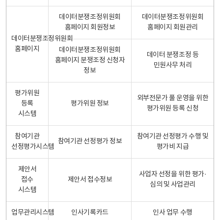
데이터분쟁조정위원회
데이터분쟁조정위원회
홈페이지 회원정보
홈페이지 회원관리
데이터분쟁조정위원회
홈페이지
데이터분쟁조정위원회
데이터 분쟁조정 등
홈페이지 분쟁조정 신청자
민원사무 처리
정보
평가위원
외부전문가 풀 운영을 위한
등록
평가위원 정보
평가위원 등록 신청
시스템
참여기관
참여기관 선정평가 수행 및
참여기관 선정평가 정보
선정평가시스템
평가비 지급
제안서
사업자 선정을 위한 평가·
접수
제안서 접수정보
심의 및 사업관리
시스템
업무관리시스템
인사기록카드
인사 업무 수행