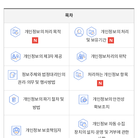
목차 - 개인정보 처리방침 목차를 나타내는표
목차
개인정보의 처리
개인정보의 처리 목적
및 보유기간
개인정보처리의 위탁
개인정보의 제3자 제공
정보주체와 법정대리인의
처리하는 개인정보 항목
권리·의무 및 행사방법
개인정보의 파기 절차 및
개인정보의 안전성
확보조치
방법
개인정보 자동 수집
개인정보 보호책임자
장치의 설치·운영 및 거부에 관한