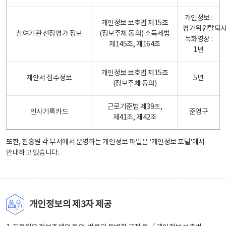
개인정보 :
개인정보 보호법 제15조
평가위원탈퇴
참여기관 선정평가 정보
(정보주체 동의) 소득세법
녹화영상 :
제145조, 제164조
1년
개인정보 보호법 제15조
제안서 접수정보
5년
(정보주체 동의)
근로기준법 제39조,
인사기록카드
준영구
제41조, 제42조
또한, 진흥원 각 부서에서 운영하는 개인정보 파일은
'개인정보 포털'
에서
안내하고 있습니다.
개인정보의 제3자 제공