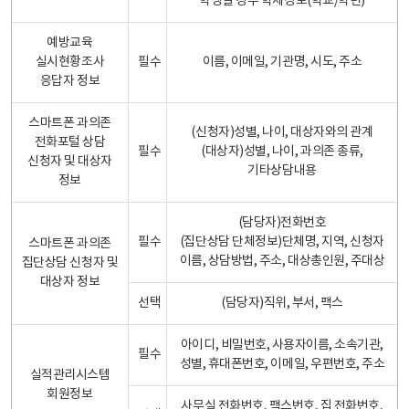
학생일 경우 학제정보(학교/학년)
예방교육
실시현황조사
필수
이름, 이메일, 기관명, 시도, 주소
응답자 정보
스마트폰 과의존
(신청자)성별, 나이, 대상자와의 관계
전화포털 상담
필수
(대상자)성별, 나이, 과의존 종류,
신청자 및 대상자
기타상담내용
정보
(담당자)전화번호
필수
(집단상담 단체정보)단체명, 지역, 신청자
스마트폰 과의존
이름, 상담방법, 주소, 대상총인원, 주대상
집단상담 신청자 및
대상자 정보
선택
(담당자)직위, 부서, 팩스
아이디, 비밀번호, 사용자이름, 소속기관,
필수
성별, 휴대폰번호, 이메일, 우편번호, 주소
실적관리시스템
회원정보
사무실 전화번호, 팩스번호, 집 전화번호,