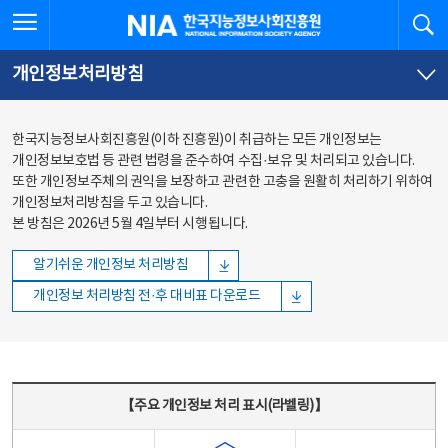
본문
전체메뉴
전체메뉴 열기
검
한국지능정보사회진흥원
바로가기
바로가기
개인정보처리방침
한국지능정보사회진흥원(이하 진흥원)이 취급하는 모든 개인정보는
개인정보보호법 등 관련 법령을 준수하여 수집·보유 및 처리되고 있습니다.
또한 개인정보주체의 권익을 보장하고 관련한 고충을 원활히 처리하기 위하여
개인정보처리방침을 두고 있습니다.
본 방침은 2026년 5월 4일부터 시행됩니다.
알기쉬운 개인정보 처리방침
개인정보 처리방침 전·후 대비표 다운로드
주요 개인정보 처리 표시(라벨링) - 주요 개인정보 처리 표시를 나타내는표
【주요 개인정보 처리 표시(라벨링)】