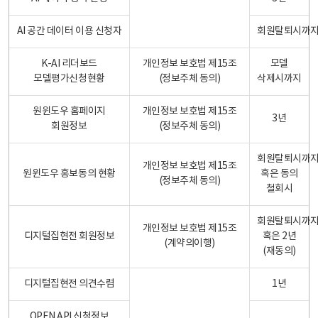
AI 공간 데이터 이용 신청자
회원탈퇴시까
K-AI 리더보드
개인정보 보호법 제15조
모델
모델평가신청현황
(정보주체 동의)
삭제시까지
원윈도우 홈페이지
개인정보 보호법 제15조
3년
회원정보
(정보주체 동의)
회원탈퇴시까
개인정보 보호법 제15조
원윈도우 홍보동의 현황
혹은 동의
(정보주체 동의)
철회시
회원탈퇴시까
개인정보 보호법 제15조
디지털집현전 회원정보
혹은 2년
(계약의이행)
(재동의)
디지털집현전 의견수렴
1년
OPEN API 신청정보