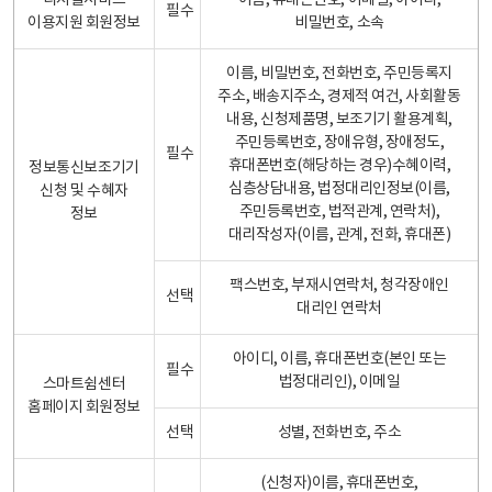
디지털서비스
이름, 휴대폰번호, 이메일, 아이디,
필수
이용지원 회원정보
비밀번호, 소속
이름, 비밀번호, 전화번호, 주민등록지
주소, 배송지주소, 경제적 여건, 사회활동
내용, 신청제품명, 보조기기 활용계획,
주민등록번호, 장애유형, 장애정도,
필수
휴대폰번호(해당하는 경우)수혜이력,
정보통신보조기기
심층상담내용, 법정대리인정보(이름,
신청 및 수혜자
주민등록번호, 법적관계, 연락처),
정보
대리작성자(이름, 관계, 전화, 휴대폰)
팩스번호, 부재시연락처, 청각장애인
선택
대리인 연락처
아이디, 이름, 휴대폰번호(본인 또는
필수
법정대리인), 이메일
스마트쉼센터
홈페이지 회원정보
선택
성별, 전화번호, 주소
(신청자)이름, 휴대폰번호,