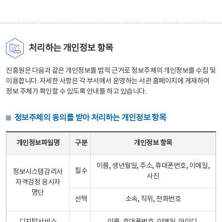
처리하는 개인정보 항목
진흥원은 다음과 같은 개인정보를 법적 근거로 정보주체의 개인정보를 수집 및
이용합니다. 자세한 사항은 각 부서에서 운영하는 서관 홈페이지에 게재하여
정보 주체가 확인할 수 있도록 안내를 하고 있습니다.
정보주체의 동의를 받아 처리하는 개인정보 항목
정보주체의 동의를 받아 처리하는 개인정보 항목 테이블 - 개인정보파일명, 구분, 개인정보 항목으로 구성
개인정보파일명
구분
개인정보 항목
이름, 생년월일, 주소, 휴대폰번호, 이메일,
필수
정보시스템감리사
사진
자격검정 응시자
명단
선택
소속, 직위, 전화번호