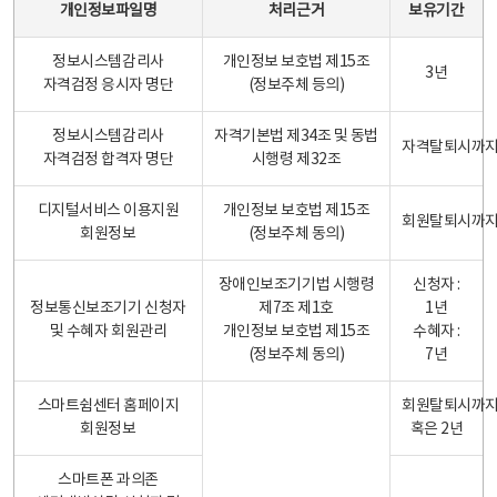
개인정보파일명
처리근거
보유기간
정보시스템감리사
개인정보 보호법 제15조
3년
자격검정 응시자 명단
(정보주체 등의)
정보시스템감리사
자격기본법 제34조 및 동법
자격탈퇴시까
자격검정 합격자 명단
시행령 제32조
디지털서비스 이용지원
개인정보 보호법 제15조
회원탈퇴시까
회원정보
(정보주체 동의)
장애인보조기기법 시행령
신청자 :
정보통신보조기기 신청자
제7조 제1호
1년
및 수혜자 회원관리
개인정보 보호법 제15조
수혜자 :
(정보주체 동의)
7년
스마트쉼센터 홈페이지
회원탈퇴시까
회원정보
혹은 2년
스마트폰 과의존