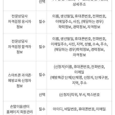
선택
상세주소
전문상담사
이름, 생년월일, 휴대폰번호, 전화번호,
자격검정 응시자
필수
이메일주소, 사진, (해당하는 경우)
정보
학력정보, 경력정보, 자격정보
이름, 생년월일, 휴대폰번호, 전화번호,
전문상담사
이메일주소, 사진, 지역, 성별, 소속, 주소,
자격검정 합격자
필수
(해당하는 경우)학력정보, 경력정보,
정보
자격정보
(신청자)이름, 휴대폰번호, 전화번호,
이메일
필수
스마트폰 과의존
(예방특강 단체)단체명, 신청자, 단체구분,
예방교육 신청자
지역, 주소
정보
선택
(신청자)직위, 부서, 팩스번호
손말이음센터
필수
아이디, 비밀번호, 휴대폰번호, 이메일
홈페이지 회원관리