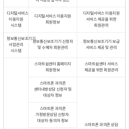
자격검정 합격자 명단
디지털서비스
디지털서비스 이용지원
디지털서비스 이용지원
이용지원
서비스 제공을 위한
회원정보
시스템
회원관리
정보통신보조기기
정보통신보조기기 신청자
정보통신보조기기 보급
사업관리
및 수혜자 회원관리
서비스 제공 및 관리
시스템
스마트쉼센터 홈페이지
스마트쉼센터 서비스
회원정보
제공을 위한 회원관리
스마트폰 과의존
센터내방상담 신청자 및
대상자 정보
스마트폰 과의존
가정방문상담 신청자·
대상자·동의자 정보
스마트폰 과의존 상담