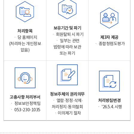
보유기간 및 파기
처리항목
ㆍ 회원탈퇴 시 파기
ㆍ 당 홈페이지
제3자 제공
ㆍ 일부는 관련
(처리하는 개인정보
ㆍ 종합청렴도평가
법령에 따라 보관
없음)
또는 파기
정보주체의 권리의무
고충사항 처리부서
ㆍ 열람·정정·삭제·
처리방침변경
ㆍ 정보보안정책팀
처리정지·동의철회
ㆍ '26.5.4. 시행
ㆍ 053-230-1035
ㆍ이의제기 절차