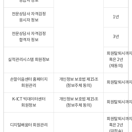
응답자 정보
전문상담사 자격검정
1년
응시자 정보
전문상담사 자격검정
3년
합격자 정보
회원탈퇴시까
실적관리시스템 회원정보
혹은 2년
(재동의)
손말이음센터 홈페이지
개인정보 보호법 제15조
회원탈퇴시까
회원관리
(정보주체 동의)
K-ICT 빅데이터센터
개인정보 보호법 제15조
회원탈퇴시까
회원정보
(정보주체 동의)
회원탈퇴시까
디지털배움터 회원관리
혹은 2년
(미접속)