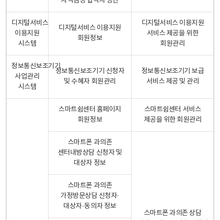
자격검정 합격자 명단
디지털서비스
디지털서비스 이용지원
디지털서비스 이용지원
이용지원
서비스 제공을 위한
회원정보
시스템
회원관리
정보통신보조기기
정보통신보조기기 신청자
정보통신보조기기 보급
사업관리
및 수혜자 회원관리
서비스 제공 및 관리
시스템
스마트쉼센터 홈페이지
스마트쉼센터 서비스
회원정보
제공을 위한 회원관리
스마트폰 과의존
센터내방상담 신청자 및
대상자 정보
스마트폰 과의존
가정방문상담 신청자·
대상자·동의자 정보
스마트폰 과의존 상담