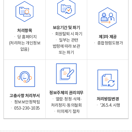
보유기간 및 파기
처리항목
ㆍ 회원탈퇴 시 파기
ㆍ 당 홈페이지
제3자 제공
ㆍ 일부는 관련
(처리하는 개인정보
ㆍ 종합청렴도평가
법령에 따라 보관
없음)
또는 파기
정보주체의 권리의무
고충사항 처리부서
ㆍ 열람·정정·삭제·
처리방침변경
ㆍ 정보보안정책팀
처리정지·동의철회
ㆍ '26.5.4. 시행
ㆍ 053-230-1035
ㆍ이의제기 절차