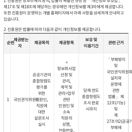
1. 진흥원은 정보주체의 동의, 법률의 특별한 규정 등 「개인정보 보호법」
제17조 및 제18조에 해당하는 경우에만 개인정보를 제3자에게 제공합니다.
또한 진흥원이 운영하는 개별 홈페이지에서 아래 사항을 상세하게 안내하고
있습니다.
2. 진흥원은 법률에 따라 다음과 같이 개인정보를 제공합니다.
개인정보 제공 안내표 - 순번, 제공받는자, 제공목적, 제공항목, 보유 및 이용기간 관련 근거로 구성
제공받는
보유 및
순번
제공목적
제공항목
관련 근거
자
이용기간
「부패방지
<
및
정보화사업
국민권익위원
공공기관의
선정 및
설치와
종합청렴도
관리,
운영에
평가를
계약 및
당해 연도
관한
위한
관리>업무
종합청렴도
법률」 제
1
국민권익위원회
민원인,
관련
조사 완료
12조(기능)
직원에
민원인 및
시까지
및
대한
소속
제
설문조사
직원의
27조의2(공공
실시
성명,
부패에
전화번호,