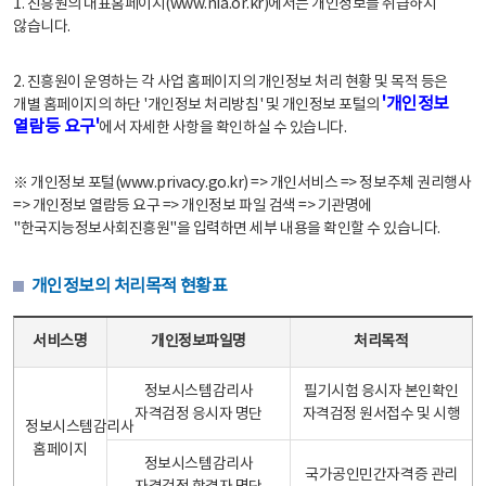
1. 진흥원의 대표홈페이지(www.nia.or.kr)에서는 개인정보를 취급하지
않습니다.
2. 진흥원이 운영하는 각 사업 홈페이지의 개인정보 처리 현황 및 목적 등은
'개인정보
개별 홈페이지의 하단 '개인정보 처리방침' 및 개인정보 포털의
열람등 요구'
에서 자세한 사항을 확인하실 수 있습니다.
※ 개인정보 포털(www.privacy.go.kr) => 개인서비스 => 정보주체 권리행사
=> 개인정보 열람등 요구 => 개인정보 파일 검색 => 기관명에
"한국지능정보사회진흥원"을 입력하면 세부 내용을 확인할 수 있습니다.
개인정보의 처리목적 현황표
개인정보의 처리목적 현황표 - 서비스명, 개인정보파일명, 처리목적으로 구성
서비스명
개인정보파일명
처리목적
정보시스템감리사
필기시험 응시자 본인확인
자격검정 응시자 명단
자격검정 원서접수 및 시행
정보시스템감리사
홈페이지
정보시스템감리사
국가공인민간자격증 관리