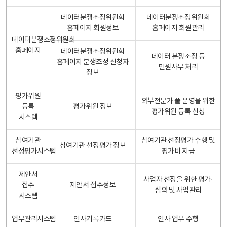
데이터분쟁조정위원회
데이터분쟁조정위원회
홈페이지 회원정보
홈페이지 회원관리
데이터분쟁조정위원회
홈페이지
데이터분쟁조정위원회
데이터 분쟁조정 등
홈페이지 분쟁조정 신청자
민원사무 처리
정보
평가위원
외부전문가 풀 운영을 위한
등록
평가위원 정보
평가위원 등록 신청
시스템
참여기관
참여기관 선정평가 수행 및
참여기관 선정평가 정보
선정평가시스템
평가비 지급
제안서
사업자 선정을 위한 평가·
접수
제안서 접수정보
심의 및 사업관리
시스템
업무관리시스템
인사기록카드
인사 업무 수행