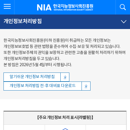
본문
전체메뉴
전체메뉴 열기
검
한국지능정보사회진흥원
바로가기
바로가기
개인정보처리방침
한국지능정보사회진흥원(이하 진흥원)이 취급하는 모든 개인정보는
개인정보보호법 등 관련 법령을 준수하여 수집·보유 및 처리되고 있습니다.
또한 개인정보주체의 권익을 보장하고 관련한 고충을 원활히 처리하기 위하여
개인정보처리방침을 두고 있습니다.
본 방침은 2026년 5월 4일부터 시행됩니다.
알기쉬운 개인정보 처리방침
개인정보 처리방침 전·후 대비표 다운로드
주요 개인정보 처리 표시(라벨링) - 주요 개인정보 처리 표시를 나타내는표
【주요 개인정보 처리 표시(라벨링)】