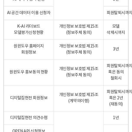
AI 공간 데이터 이용 신청자
회원탈퇴시까
K-AI 리더보드
개인정보 보호법 제15조
모델
모델평가신청현황
(정보주체 동의)
삭제시까지
원윈도우 홈페이지
개인정보 보호법 제15조
3년
회원정보
(정보주체 동의)
회원탈퇴시까
개인정보 보호법 제15조
원윈도우 홍보동의 현황
혹은 동의
(정보주체 동의)
철회시
회원탈퇴시까
개인정보 보호법 제15조
디지털집현전 회원정보
혹은 2년
(계약의이행)
(재동의)
디지털집현전 의견수렴
1년
OPEN API 신청정보