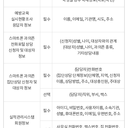
학생일 경우 학제정보(학교/학년)
예방교육
실시현황조사
필수
이름, 이메일, 기관명, 시도, 주소
응답자 정보
스마트폰 과의존
(신청자)성별, 나이, 대상자와의 관계
전화포털 상담
필수
(대상자)성별, 나이, 과의존 종류,
신청자 및 대상자
기타상담내용
정보
(담당자)전화번호
필수
(집단상담 단체정보)단체명, 지역, 신청자
스마트폰 과의존
이름, 상담방법, 주소, 대상총인원, 주대상
집단상담 신청자 및
대상자 정보
선택
(담당자)직위, 부서, 팩스
아이디, 비밀번호, 사용자이름, 소속기관,
필수
성별, 휴대폰번호, 이메일, 우편번호, 주소
실적관리시스템
회원정보
사무실 전화번호, 팩스번호, 집 전화번호,