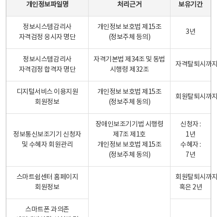
개인정보파일명
처리근거
보유기간
정보시스템감리사
개인정보 보호법 제15조
3년
자격검정 응시자 명단
(정보주체 등의)
정보시스템감리사
자격기본법 제34조 및 동법
자격탈퇴시까
자격검정 합격자 명단
시행령 제32조
디지털서비스 이용지원
개인정보 보호법 제15조
회원탈퇴시까
회원정보
(정보주체 동의)
장애인보조기기법 시행령
신청자 :
정보통신보조기기 신청자
제7조 제1호
1년
및 수혜자 회원관리
개인정보 보호법 제15조
수혜자 :
(정보주체 동의)
7년
스마트쉼센터 홈페이지
회원탈퇴시까
회원정보
혹은 2년
스마트폰 과의존