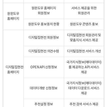
원윈도우 홈페이지
서비스 제공을 위한
회원정보
회원관리
원윈도우
홈페이지
원윈도우 홍보동의 현황
원윈도우 콘텐츠 홍보
디지털집현전 회원관리 및
디지털집현전 회원정보
맞춤지식 서비스 제공
디지털집현전 의견수렴
디지털집현전 서비스 개선
국가지식정보(메타데이터)
디지털집현전
OPEN API 신청정보
를 제공하는 API 서비스
홈페이지
제공
국가지식정보(메타데이터)
데이터개방 신청정보
데이터 다운로드 서비스
제공
추천설정 정보
추천 검색 서비스 제공