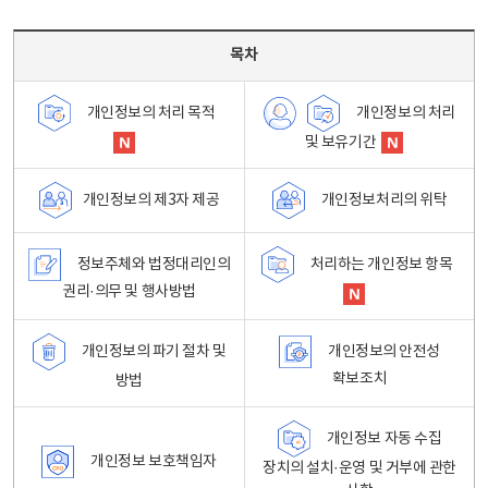
목차 - 개인정보 처리방침 목차를 나타내는표
목차
개인정보의 처리
개인정보의 처리 목적
및 보유기간
개인정보처리의 위탁
개인정보의 제3자 제공
정보주체와 법정대리인의
처리하는 개인정보 항목
권리·의무 및 행사방법
개인정보의 파기 절차 및
개인정보의 안전성
확보조치
방법
개인정보 자동 수집
개인정보 보호책임자
장치의 설치·운영 및 거부에 관한