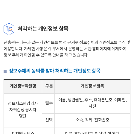
처리하는 개인정보 항목
진흥원은 다음과 같은 개인정보를 법적 근거로 정보주체의 개인정보를 수집 및
이용합니다. 자세한 사항은 각 부서에서 운영하는 서관 홈페이지에 게재하여
정보 주체가 확인할 수 있도록 안내를 하고 있습니다.
정보주체의 동의를 받아 처리하는 개인정보 항목
정보주체의 동의를 받아 처리하는 개인정보 항목 테이블 - 개인정보파일명, 구분, 개인정보 항목으로 구성
개인정보파일명
구분
개인정보 항목
이름, 생년월일, 주소, 휴대폰번호, 이메일,
필수
정보시스템감리사
사진
자격검정 응시자
명단
선택
소속, 직위, 전화번호