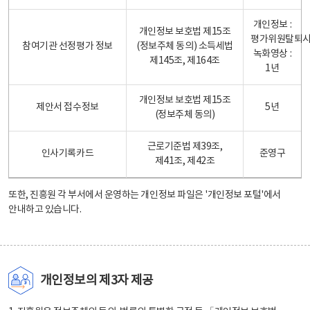
개인정보 :
개인정보 보호법 제15조
평가위원탈퇴
참여기관 선정평가 정보
(정보주체 동의) 소득세법
녹화영상 :
제145조, 제164조
1년
개인정보 보호법 제15조
제안서 접수정보
5년
(정보주체 동의)
근로기준법 제39조,
인사기록카드
준영구
제41조, 제42조
또한, 진흥원 각 부서에서 운영하는 개인정보 파일은
'개인정보 포털'
에서
안내하고 있습니다.
개인정보의 제3자 제공