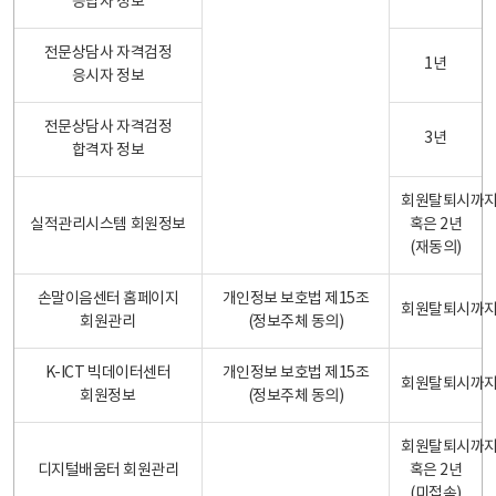
응답자 정보
전문상담사 자격검정
1년
응시자 정보
전문상담사 자격검정
3년
합격자 정보
회원탈퇴시까
실적관리시스템 회원정보
혹은 2년
(재동의)
손말이음센터 홈페이지
개인정보 보호법 제15조
회원탈퇴시까
회원관리
(정보주체 동의)
K-ICT 빅데이터센터
개인정보 보호법 제15조
회원탈퇴시까
회원정보
(정보주체 동의)
회원탈퇴시까
디지털배움터 회원관리
혹은 2년
(미접속)