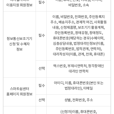
디지털서비스
이름, 휴대폰번호, 이메일, 아이디,
필수
이용지원 회원정보
비밀번호, 소속
이름, 비밀번호, 전화번호, 주민등록지
주소, 배송지주소, 경제적 여건, 사회활동
내용, 신청제품명, 보조기기 활용계획,
주민등록번호, 장애유형, 장애정도,
필수
휴대폰번호(해당하는 경우)수혜이력,
정보통신보조기기
심층상담내용, 법정대리인정보(이름,
신청 및 수혜자
주민등록번호, 법적관계, 연락처),
정보
대리작성자(이름, 관계, 전화, 휴대폰)
팩스번호, 부재시연락처, 청각장애인
선택
대리인 연락처
아이디, 이름, 휴대폰번호(본인 또는
필수
법정대리인), 이메일
스마트쉼센터
홈페이지 회원정보
선택
성별, 전화번호, 주소
(신청자)이름, 휴대폰번호,