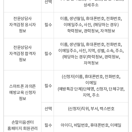
선택
상세주소
전문상담사
이름, 생년월일, 휴대폰번호, 전화번호,
자격검정 응시자
필수
이메일주소, 사진, (해당하는 경우)
정보
학력정보, 경력정보, 자격정보
이름, 생년월일, 휴대폰번호, 전화번호,
전문상담사
이메일주소, 사진, 지역, 성별, 소속, 주소,
자격검정 합격자
필수
(해당하는 경우)학력정보, 경력정보,
정보
자격정보
(신청자)이름, 휴대폰번호, 전화번호,
이메일
필수
스마트폰 과의존
(예방특강 단체)단체명, 신청자, 단체구분,
예방교육 신청자
지역, 주소
정보
선택
(신청자)직위, 부서, 팩스번호
손말이음센터
필수
아이디, 비밀번호, 휴대폰번호, 이메일
홈페이지 회원관리