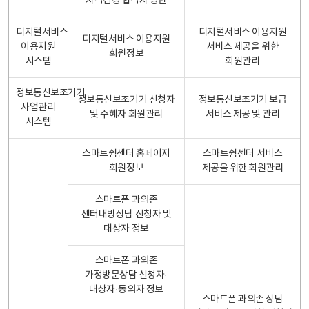
자격검정 합격자 명단
디지털서비스
디지털서비스 이용지원
디지털서비스 이용지원
이용지원
서비스 제공을 위한
회원정보
시스템
회원관리
정보통신보조기기
정보통신보조기기 신청자
정보통신보조기기 보급
사업관리
및 수혜자 회원관리
서비스 제공 및 관리
시스템
스마트쉼센터 홈페이지
스마트쉼센터 서비스
회원정보
제공을 위한 회원관리
스마트폰 과의존
센터내방상담 신청자 및
대상자 정보
스마트폰 과의존
가정방문상담 신청자·
대상자·동의자 정보
스마트폰 과의존 상담