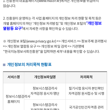
1. 진흥원의 대표홈페이지(www.nia.or.kr)에서는 개인정보를 취급하지
않습니다.
2. 진흥원이 운영하는 각 사업 홈페이지의 개인정보 처리 현황 및 목적 등은
'개인정보
개별 홈페이지의 하단 '개인정보 처리방침' 및 개인정보 포털의
열람등 요구'
에서 자세한 사항을 확인하실 수 있습니다.
※ 개인정보 포털(www.privacy.go.kr) => 개인서비스 => 정보주체 권리행사
=> 개인정보 열람등 요구 => 개인정보 파일 검색 => 기관명에
"한국지능정보사회진흥원"을 입력하면 세부 내용을 확인할 수 있습니다.
개인정보의 처리목적 현황표
개인정보의 처리목적 현황표 - 서비스명, 개인정보파일명, 처리목적으로 구성
서비스명
개인정보파일명
처리목적
정보시스템감리사
필기시험 응시자 본인확인
자격검정 응시자 명단
자격검정 원서접수 및 시행
정보시스템감리사
홈페이지
정보시스템감리사
국가공인민간자격증 관리