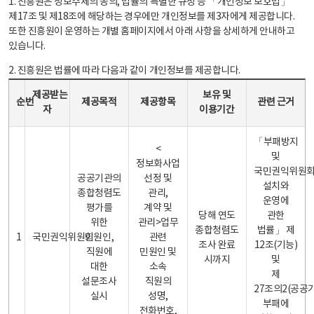
1. 진흥원은 정보주체의 동의, 법률의 특별한 규정 등 「개인정보 보호법」
제17조 및 제18조에 해당하는 경우에만 개인정보를 제3자에게 제공합니다.
또한 진흥원이 운영하는 개별 홈페이지에서 아래 사항을 상세하게 안내하고
있습니다.
2. 진흥원은 법률에 따라 다음과 같이 개인정보를 제공합니다.
개인정보 제공 안내표 - 순번, 제공받는자, 제공목적, 제공항목, 보유 및 이용기간 관련 근거로 구성
제공받는
보유 및
순번
제공목적
제공항목
관련 근거
자
이용기간
「부패방지
<
및
정보화사업
국민권익위원
공공기관의
선정 및
설치와
종합청렴도
관리,
운영에
평가를
계약 및
당해 연도
관한
위한
관리>업무
종합청렴도
법률」 제
1
국민권익위원회
민원인,
관련
조사 완료
12조(기능)
직원에
민원인 및
시까지
및
대한
소속
제
설문조사
직원의
27조의2(공공
실시
성명,
부패에
전화번호,