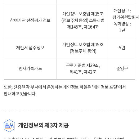
개인정보 :
개인정보 보호법 제15조
평가위원탈퇴
참여기관 선정평가 정보
(정보주체 동의) 소득세법
녹화영상 :
제145조, 제164조
1년
개인정보 보호법 제15조
제안서 접수정보
5년
(정보주체 동의)
근로기준법 제39조,
인사기록카드
준영구
제41조, 제42조
또한, 진흥원 각 부서에서 운영하는 개인정보 파일은
'개인정보 포털'
에서
안내하고 있습니다.
개인정보의 제3자 제공