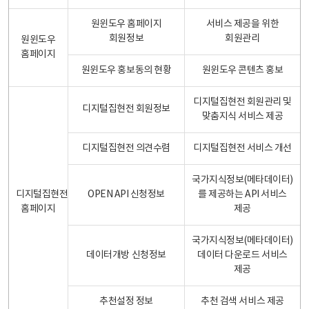
원윈도우 홈페이지
서비스 제공을 위한
회원정보
회원관리
원윈도우
홈페이지
원윈도우 홍보동의 현황
원윈도우 콘텐츠 홍보
디지털집현전 회원관리 및
디지털집현전 회원정보
맞춤지식 서비스 제공
디지털집현전 의견수렴
디지털집현전 서비스 개선
국가지식정보(메타데이터)
디지털집현전
OPEN API 신청정보
를 제공하는 API 서비스
홈페이지
제공
국가지식정보(메타데이터)
데이터개방 신청정보
데이터 다운로드 서비스
제공
추천설정 정보
추천 검색 서비스 제공