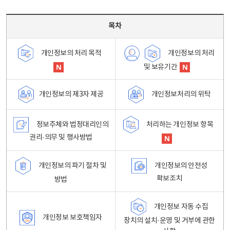
목차 - 개인정보 처리방침 목차를 나타내는표
목차
개인정보의 처리
개인정보의 처리 목적
및 보유기간
개인정보처리의 위탁
개인정보의 제3자 제공
정보주체와 법정대리인의
처리하는 개인정보 항목
권리·의무 및 행사방법
개인정보의 파기 절차 및
개인정보의 안전성
확보조치
방법
개인정보 자동 수집
개인정보 보호책임자
장치의 설치·운영 및 거부에 관한