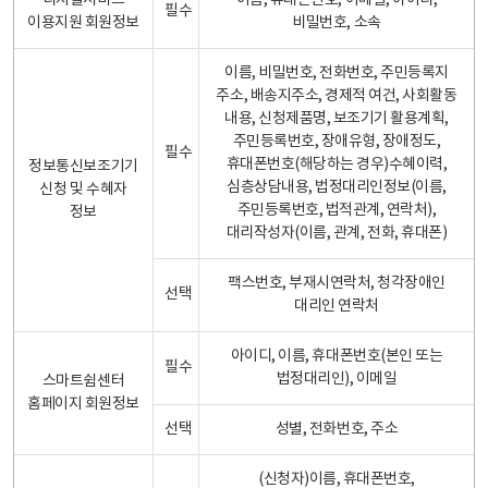
디지털서비스
이름, 휴대폰번호, 이메일, 아이디,
필수
이용지원 회원정보
비밀번호, 소속
이름, 비밀번호, 전화번호, 주민등록지
주소, 배송지주소, 경제적 여건, 사회활동
내용, 신청제품명, 보조기기 활용계획,
주민등록번호, 장애유형, 장애정도,
필수
휴대폰번호(해당하는 경우)수혜이력,
정보통신보조기기
심층상담내용, 법정대리인정보(이름,
신청 및 수혜자
주민등록번호, 법적관계, 연락처),
정보
대리작성자(이름, 관계, 전화, 휴대폰)
팩스번호, 부재시연락처, 청각장애인
선택
대리인 연락처
아이디, 이름, 휴대폰번호(본인 또는
필수
법정대리인), 이메일
스마트쉼센터
홈페이지 회원정보
선택
성별, 전화번호, 주소
(신청자)이름, 휴대폰번호,