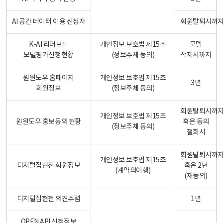
AI 공간 데이터 이용 신청자
회원탈퇴시까
K-AI 리더보드
개인정보 보호법 제15조
모델
모델평가신청현황
(정보주체 동의)
삭제시까지
원윈도우 홈페이지
개인정보 보호법 제15조
3년
회원정보
(정보주체 동의)
회원탈퇴시까
개인정보 보호법 제15조
원윈도우 홍보동의 현황
혹은 동의
(정보주체 동의)
철회시
회원탈퇴시까
개인정보 보호법 제15조
디지털집현전 회원정보
혹은 2년
(계약의이행)
(재동의)
디지털집현전 의견수렴
1년
OPEN API 신청정보