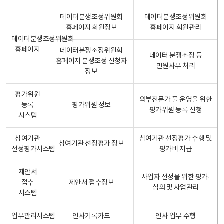
데이터분쟁조정위원회
데이터분쟁조정위원회
홈페이지 회원정보
홈페이지 회원관리
데이터분쟁조정위원회
홈페이지
데이터분쟁조정위원회
데이터 분쟁조정 등
홈페이지 분쟁조정 신청자
민원사무 처리
정보
평가위원
외부전문가 풀 운영을 위한
등록
평가위원 정보
평가위원 등록 신청
시스템
참여기관
참여기관 선정평가 수행 및
참여기관 선정평가 정보
선정평가시스템
평가비 지급
제안서
사업자 선정을 위한 평가·
접수
제안서 접수정보
심의 및 사업관리
시스템
업무관리시스템
인사기록카드
인사 업무 수행