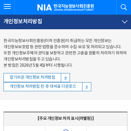
본문
전체메뉴
전체메뉴 열기
검
한국지능정보사회진흥원
바로가기
바로가기
개인정보처리방침
한국지능정보사회진흥원(이하 진흥원)이 취급하는 모든 개인정보는
개인정보보호법 등 관련 법령을 준수하여 수집·보유 및 처리되고 있습니다.
또한 개인정보주체의 권익을 보장하고 관련한 고충을 원활히 처리하기 위하여
개인정보처리방침을 두고 있습니다.
본 방침은 2026년 5월 4일부터 시행됩니다.
알기쉬운 개인정보 처리방침
개인정보 처리방침 전·후 대비표 다운로드
주요 개인정보 처리 표시(라벨링) - 주요 개인정보 처리 표시를 나타내는표
【주요 개인정보 처리 표시(라벨링)】