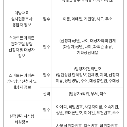
학생일 경우 학제정보(학교/학년)
예방교육
실시현황조사
필수
이름, 이메일, 기관명, 시도, 주소
응답자 정보
스마트폰 과의존
(신청자)성별, 나이, 대상자와의 관계
전화포털 상담
필수
(대상자)성별, 나이, 과의존 종류,
신청자 및 대상자
기타상담내용
정보
(담당자)전화번호
필수
(집단상담 단체정보)단체명, 지역, 신청자
스마트폰 과의존
이름, 상담방법, 주소, 대상총인원, 주대상
집단상담 신청자 및
대상자 정보
선택
(담당자)직위, 부서, 팩스
아이디, 비밀번호, 사용자이름, 소속기관,
필수
성별, 휴대폰번호, 이메일, 우편번호, 주소
실적관리시스템
회원정보
사무실 전화번호, 팩스번호, 집 전화번호,