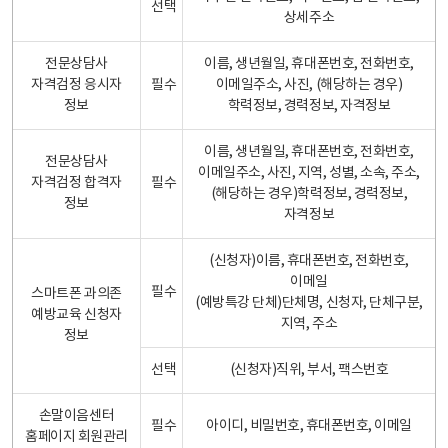
선택
상세주소
전문상담사
이름, 생년월일, 휴대폰번호, 전화번호,
자격검정 응시자
필수
이메일주소, 사진, (해당하는 경우)
정보
학력정보, 경력정보, 자격정보
이름, 생년월일, 휴대폰번호, 전화번호,
전문상담사
이메일주소, 사진, 지역, 성별, 소속, 주소,
자격검정 합격자
필수
(해당하는 경우)학력정보, 경력정보,
정보
자격정보
(신청자)이름, 휴대폰번호, 전화번호,
이메일
필수
스마트폰 과의존
(예방특강 단체)단체명, 신청자, 단체구분,
예방교육 신청자
지역, 주소
정보
선택
(신청자)직위, 부서, 팩스번호
손말이음센터
필수
아이디, 비밀번호, 휴대폰번호, 이메일
홈페이지 회원관리