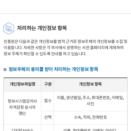
처리하는 개인정보 항목
진흥원은 다음과 같은 개인정보를 법적 근거로 정보주체의 개인정보를 수집 및
이용합니다. 자세한 사항은 각 부서에서 운영하는 서관 홈페이지에 게재하여
정보 주체가 확인할 수 있도록 안내를 하고 있습니다.
정보주체의 동의를 받아 처리하는 개인정보 항목
정보주체의 동의를 받아 처리하는 개인정보 항목 테이블 - 개인정보파일명, 구분, 개인정보 항목으로 구성
개인정보파일명
구분
개인정보 항목
이름, 생년월일, 주소, 휴대폰번호, 이메일,
필수
정보시스템감리사
사진
자격검정 응시자
명단
선택
소속, 직위, 전화번호