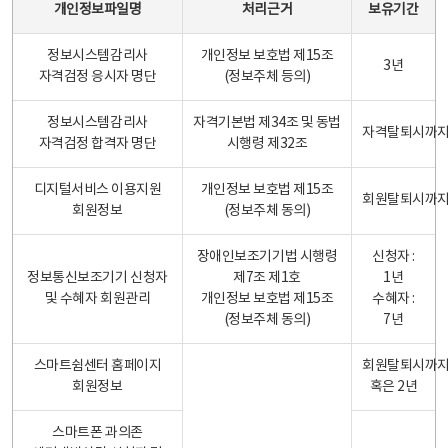
개인정보파일명
처리근거
보유기간
정보시스템감리사
개인정보 보호법 제15조
3년
자격검정 응시자 명단
(정보주체 등의)
정보시스템감리사
자격기본법 제34조 및 동법
자격탈퇴시까
자격검정 합격자 명단
시행령 제32조
디지털서비스 이용지원
개인정보 보호법 제15조
회원탈퇴시까
회원정보
(정보주체 동의)
장애인보조기기법 시행령
신청자 :
정보통신보조기기 신청자
제7조 제1호
1년
및 수혜자 회원관리
개인정보 보호법 제15조
수혜자 :
(정보주체 동의)
7년
스마트쉼센터 홈페이지
회원탈퇴시까
회원정보
혹은 2년
스마트폰 과의존