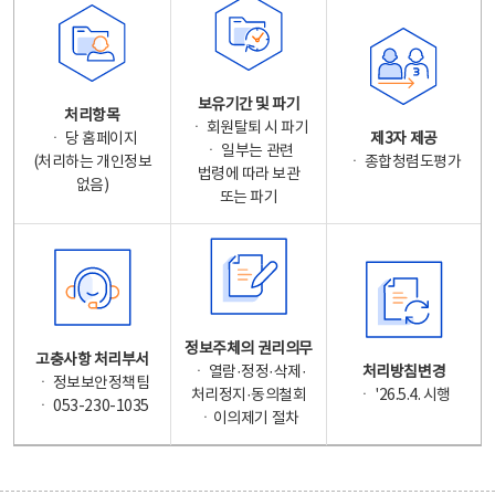
보유기간 및 파기
처리항목
ㆍ 회원탈퇴 시 파기
ㆍ 당 홈페이지
제3자 제공
ㆍ 일부는 관련
(처리하는 개인정보
ㆍ 종합청렴도평가
법령에 따라 보관
없음)
또는 파기
정보주체의 권리의무
고충사항 처리부서
ㆍ 열람·정정·삭제·
처리방침변경
ㆍ 정보보안정책팀
처리정지·동의철회
ㆍ '26.5.4. 시행
ㆍ 053-230-1035
ㆍ이의제기 절차