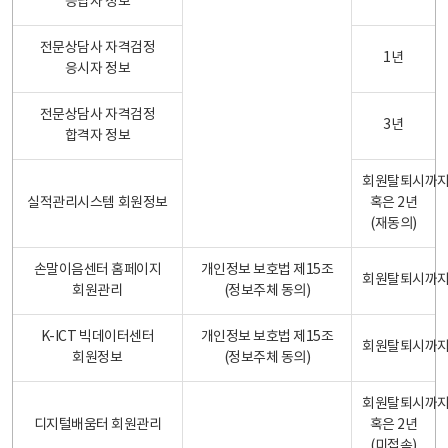
응답자 정보
전문상담사 자격검정
1년
응시자 정보
전문상담사 자격검정
3년
합격자 정보
회원탈퇴시까
실적관리시스템 회원정보
혹은 2년
(재동의)
손말이음센터 홈페이지
개인정보 보호법 제15조
회원탈퇴시까
회원관리
(정보주체 동의)
K-ICT 빅데이터센터
개인정보 보호법 제15조
회원탈퇴시까
회원정보
(정보주체 동의)
회원탈퇴시까
디지털배움터 회원관리
혹은 2년
(미접속)