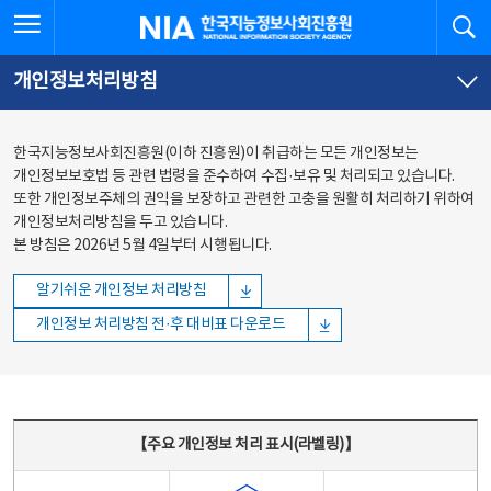
본문
전체메뉴
전체메뉴 열기
검
한국지능정보사회진흥원
바로가기
바로가기
개인정보처리방침
한국지능정보사회진흥원(이하 진흥원)이 취급하는 모든 개인정보는
개인정보보호법 등 관련 법령을 준수하여 수집·보유 및 처리되고 있습니다.
또한 개인정보주체의 권익을 보장하고 관련한 고충을 원활히 처리하기 위하여
개인정보처리방침을 두고 있습니다.
본 방침은 2026년 5월 4일부터 시행됩니다.
알기쉬운 개인정보 처리방침
개인정보 처리방침 전·후 대비표 다운로드
주요 개인정보 처리 표시(라벨링) - 주요 개인정보 처리 표시를 나타내는표
【주요 개인정보 처리 표시(라벨링)】