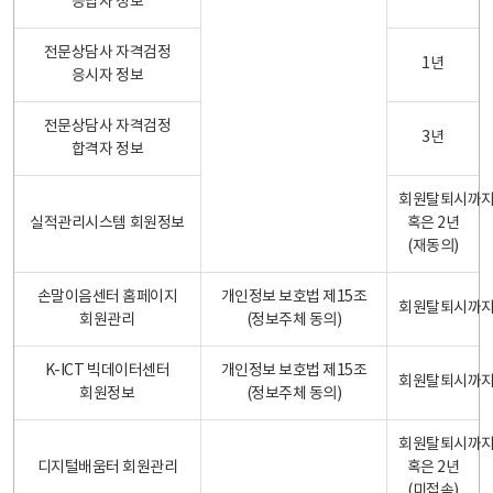
응답자 정보
전문상담사 자격검정
1년
응시자 정보
전문상담사 자격검정
3년
합격자 정보
회원탈퇴시까
실적관리시스템 회원정보
혹은 2년
(재동의)
손말이음센터 홈페이지
개인정보 보호법 제15조
회원탈퇴시까
회원관리
(정보주체 동의)
K-ICT 빅데이터센터
개인정보 보호법 제15조
회원탈퇴시까
회원정보
(정보주체 동의)
회원탈퇴시까
디지털배움터 회원관리
혹은 2년
(미접속)