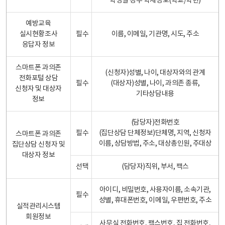
학생일 경우 학제정보(학교/학년)
예방교육
실시현황조사
필수
이름, 이메일, 기관명, 시도, 주소
응답자 정보
스마트폰 과의존
(신청자)성별, 나이, 대상자와의 관계
전화포털 상담
필수
(대상자)성별, 나이, 과의존 종류,
신청자 및 대상자
기타상담내용
정보
(담당자)전화번호
필수
(집단상담 단체정보)단체명, 지역, 신청자
스마트폰 과의존
이름, 상담방법, 주소, 대상총인원, 주대상
집단상담 신청자 및
대상자 정보
선택
(담당자)직위, 부서, 팩스
아이디, 비밀번호, 사용자이름, 소속기관,
필수
성별, 휴대폰번호, 이메일, 우편번호, 주소
실적관리시스템
회원정보
사무실 전화번호, 팩스번호, 집 전화번호,