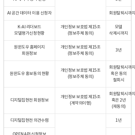
AI 공간 데이터 이용 신청자
회원탈퇴시까
K-AI 리더보드
개인정보 보호법 제15조
모델
모델평가신청현황
(정보주체 동의)
삭제시까지
원윈도우 홈페이지
개인정보 보호법 제15조
3년
회원정보
(정보주체 동의)
회원탈퇴시까
개인정보 보호법 제15조
원윈도우 홍보동의 현황
혹은 동의
(정보주체 동의)
철회시
회원탈퇴시까
개인정보 보호법 제15조
디지털집현전 회원정보
혹은 2년
(계약의이행)
(재동의)
디지털집현전 의견수렴
1년
OPEN API 신청정보