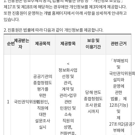
1. 진흥원은 정보주체의 동의, 법률의 특별한 규정 등 「개인정보 보호법」
제17조 및 제18조에 해당하는 경우에만 개인정보를 제3자에게 제공합니다.
또한 진흥원이 운영하는 개별 홈페이지에서 아래 사항을 상세하게 안내하고
있습니다.
2. 진흥원은 법률에 따라 다음과 같이 개인정보를 제공합니다.
개인정보 제공 안내표 - 순번, 제공받는자, 제공목적, 제공항목, 보유 및 이용기간 관련 근거로 구성
제공받는
보유 및
순번
제공목적
제공항목
관련 근거
자
이용기간
「부패방지
<
및
정보화사업
국민권익위원
공공기관의
선정 및
설치와
종합청렴도
관리,
운영에
평가를
계약 및
당해 연도
관한
위한
관리>업무
종합청렴도
법률」 제
1
국민권익위원회
민원인,
관련
조사 완료
12조(기능)
직원에
민원인 및
시까지
및
대한
소속
제
설문조사
직원의
27조의2(공공
실시
성명,
부패에
전화번호,