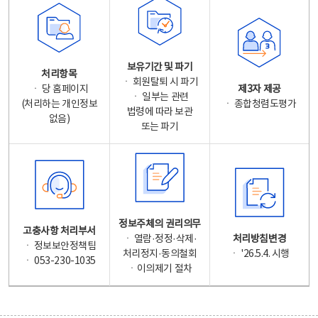
보유기간 및 파기
처리항목
ㆍ 회원탈퇴 시 파기
ㆍ 당 홈페이지
제3자 제공
ㆍ 일부는 관련
(처리하는 개인정보
ㆍ 종합청렴도평가
법령에 따라 보관
없음)
또는 파기
정보주체의 권리의무
고충사항 처리부서
ㆍ 열람·정정·삭제·
처리방침변경
ㆍ 정보보안정책팀
처리정지·동의철회
ㆍ '26.5.4. 시행
ㆍ 053-230-1035
ㆍ이의제기 절차