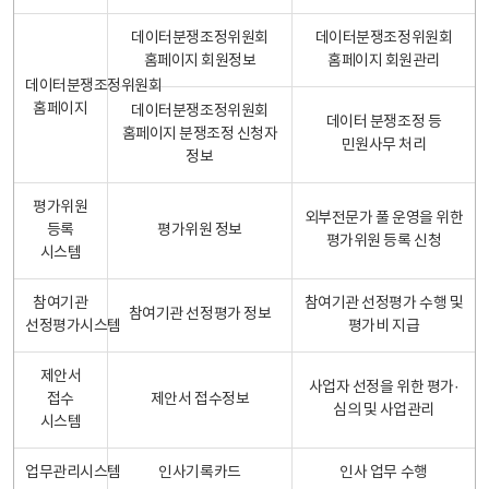
데이터분쟁조정위원회
데이터분쟁조정위원회
홈페이지 회원정보
홈페이지 회원관리
데이터분쟁조정위원회
홈페이지
데이터분쟁조정위원회
데이터 분쟁조정 등
홈페이지 분쟁조정 신청자
민원사무 처리
정보
평가위원
외부전문가 풀 운영을 위한
등록
평가위원 정보
평가위원 등록 신청
시스템
참여기관
참여기관 선정평가 수행 및
참여기관 선정평가 정보
선정평가시스템
평가비 지급
제안서
사업자 선정을 위한 평가·
접수
제안서 접수정보
심의 및 사업관리
시스템
업무관리시스템
인사기록카드
인사 업무 수행