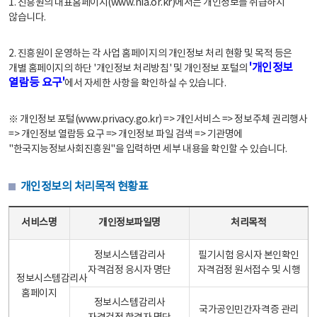
1. 진흥원의 대표홈페이지(www.nia.or.kr)에서는 개인정보를 취급하지
않습니다.
2. 진흥원이 운영하는 각 사업 홈페이지의 개인정보 처리 현황 및 목적 등은
'개인정보
개별 홈페이지의 하단 '개인정보 처리방침' 및 개인정보 포털의
열람등 요구'
에서 자세한 사항을 확인하실 수 있습니다.
※ 개인정보 포털(www.privacy.go.kr) => 개인서비스 => 정보주체 권리행사
=> 개인정보 열람등 요구 => 개인정보 파일 검색 => 기관명에
"한국지능정보사회진흥원"을 입력하면 세부 내용을 확인할 수 있습니다.
개인정보의 처리목적 현황표
개인정보의 처리목적 현황표 - 서비스명, 개인정보파일명, 처리목적으로 구성
서비스명
개인정보파일명
처리목적
정보시스템감리사
필기시험 응시자 본인확인
자격검정 응시자 명단
자격검정 원서접수 및 시행
정보시스템감리사
홈페이지
정보시스템감리사
국가공인민간자격증 관리