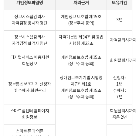
개인정보파일명
처리근거
보유기간
정보시스템감리사
개인정보 보호법 제15조
3년
자격검정 응시자 명단
(정보주체 등의)
정보시스템감리사
자격기본법 제34조 및 동법
자격탈퇴시까
자격검정 합격자 명단
시행령 제32조
디지털서비스 이용지원
개인정보 보호법 제15조
회원탈퇴시까
회원정보
(정보주체 동의)
장애인보조기기법 시행령
신청자 :
정보통신보조기기 신청자
제7조 제1호
1년
및 수혜자 회원관리
개인정보 보호법 제15조
수혜자 :
(정보주체 동의)
7년
스마트쉼센터 홈페이지
회원탈퇴시까
회원정보
혹은 2년
스마트폰 과의존