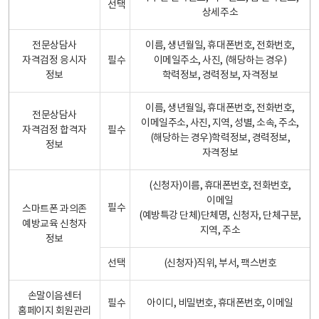
선택
상세주소
전문상담사
이름, 생년월일, 휴대폰번호, 전화번호,
자격검정 응시자
필수
이메일주소, 사진, (해당하는 경우)
정보
학력정보, 경력정보, 자격정보
이름, 생년월일, 휴대폰번호, 전화번호,
전문상담사
이메일주소, 사진, 지역, 성별, 소속, 주소,
자격검정 합격자
필수
(해당하는 경우)학력정보, 경력정보,
정보
자격정보
(신청자)이름, 휴대폰번호, 전화번호,
이메일
필수
스마트폰 과의존
(예방특강 단체)단체명, 신청자, 단체구분,
예방교육 신청자
지역, 주소
정보
선택
(신청자)직위, 부서, 팩스번호
손말이음센터
필수
아이디, 비밀번호, 휴대폰번호, 이메일
홈페이지 회원관리