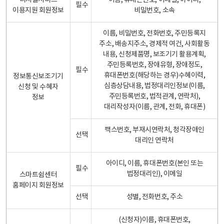
디지털서비스
이름, 휴대폰번호, 이메일, 아이디,
필수
이용지원 회원정보
비밀번호, 소속
이름, 비밀번호, 전화번호, 주민등록지
주소, 배송지주소, 경제적 여건, 사회활동
내용, 신청제품명, 보조기기 활용계획,
주민등록번호, 장애유형, 장애정도,
필수
휴대폰번호(해당하는 경우)수혜이력,
정보통신보조기기
심층상담내용, 법정대리인정보(이름,
신청 및 수혜자
주민등록번호, 법적관계, 연락처),
정보
대리작성자(이름, 관계, 전화, 휴대폰)
팩스번호, 부재시연락처, 청각장애인
선택
대리인 연락처
아이디, 이름, 휴대폰번호(본인 또는
필수
법정대리인), 이메일
스마트쉼센터
홈페이지 회원정보
선택
성별, 전화번호, 주소
(신청자)이름, 휴대폰번호,