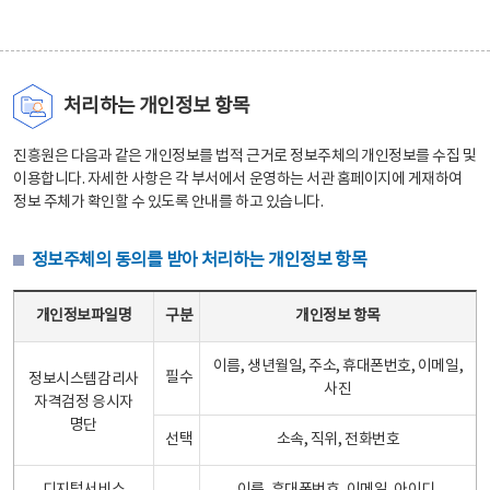
처리하는 개인정보 항목
진흥원은 다음과 같은 개인정보를 법적 근거로 정보주체의 개인정보를 수집 및
이용합니다. 자세한 사항은 각 부서에서 운영하는 서관 홈페이지에 게재하여
정보 주체가 확인할 수 있도록 안내를 하고 있습니다.
정보주체의 동의를 받아 처리하는 개인정보 항목
정보주체의 동의를 받아 처리하는 개인정보 항목 테이블 - 개인정보파일명, 구분, 개인정보 항목으로 구성
개인정보파일명
구분
개인정보 항목
이름, 생년월일, 주소, 휴대폰번호, 이메일,
필수
정보시스템감리사
사진
자격검정 응시자
명단
선택
소속, 직위, 전화번호