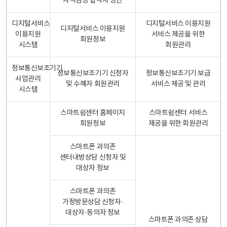
자격검정 합격자 명단
디지털서비스
디지털서비스 이용지원
디지털서비스 이용지원
이용지원
서비스 제공을 위한
회원정보
시스템
회원관리
정보통신보조기기
정보통신보조기기 신청자
정보통신보조기기 보급
사업관리
및 수혜자 회원관리
서비스 제공 및 관리
시스템
스마트쉼센터 홈페이지
스마트쉼센터 서비스
회원정보
제공을 위한 회원관리
스마트폰 과의존
센터내방상담 신청자 및
대상자 정보
스마트폰 과의존
가정방문상담 신청자·
대상자·동의자 정보
스마트폰 과의존 상담