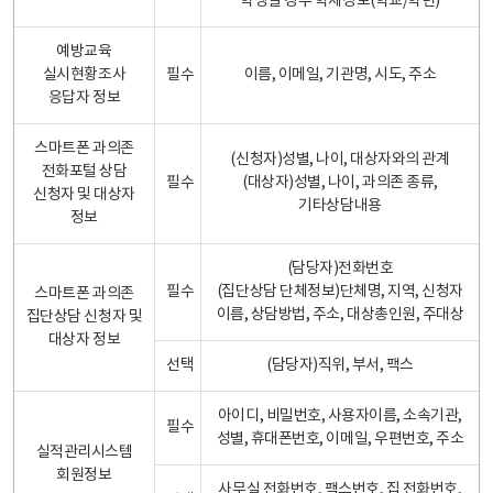
학생일 경우 학제정보(학교/학년)
예방교육
실시현황조사
필수
이름, 이메일, 기관명, 시도, 주소
응답자 정보
스마트폰 과의존
(신청자)성별, 나이, 대상자와의 관계
전화포털 상담
필수
(대상자)성별, 나이, 과의존 종류,
신청자 및 대상자
기타상담내용
정보
(담당자)전화번호
필수
(집단상담 단체정보)단체명, 지역, 신청자
스마트폰 과의존
이름, 상담방법, 주소, 대상총인원, 주대상
집단상담 신청자 및
대상자 정보
선택
(담당자)직위, 부서, 팩스
아이디, 비밀번호, 사용자이름, 소속기관,
필수
성별, 휴대폰번호, 이메일, 우편번호, 주소
실적관리시스템
회원정보
사무실 전화번호, 팩스번호, 집 전화번호,