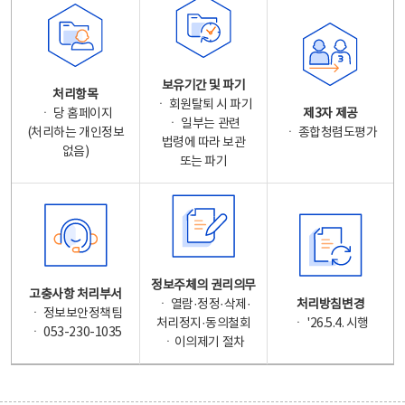
보유기간 및 파기
처리항목
ㆍ 회원탈퇴 시 파기
ㆍ 당 홈페이지
제3자 제공
ㆍ 일부는 관련
(처리하는 개인정보
ㆍ 종합청렴도평가
법령에 따라 보관
없음)
또는 파기
정보주체의 권리의무
고충사항 처리부서
ㆍ 열람·정정·삭제·
처리방침변경
ㆍ 정보보안정책팀
처리정지·동의철회
ㆍ '26.5.4. 시행
ㆍ 053-230-1035
ㆍ이의제기 절차