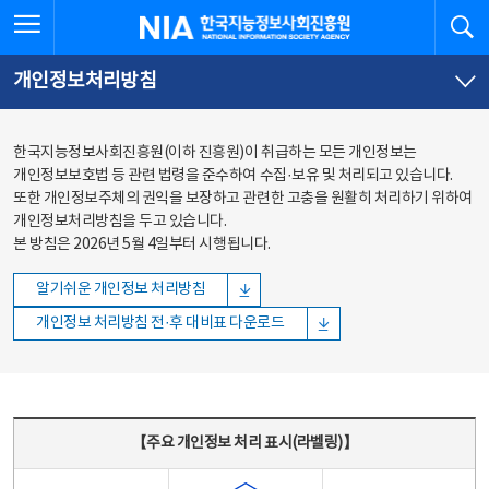
본문
전체메뉴
전체메뉴 열기
검
한국지능정보사회진흥원
바로가기
바로가기
개인정보처리방침
한국지능정보사회진흥원(이하 진흥원)이 취급하는 모든 개인정보는
개인정보보호법 등 관련 법령을 준수하여 수집·보유 및 처리되고 있습니다.
또한 개인정보주체의 권익을 보장하고 관련한 고충을 원활히 처리하기 위하여
개인정보처리방침을 두고 있습니다.
본 방침은 2026년 5월 4일부터 시행됩니다.
알기쉬운 개인정보 처리방침
개인정보 처리방침 전·후 대비표 다운로드
주요 개인정보 처리 표시(라벨링) - 주요 개인정보 처리 표시를 나타내는표
【주요 개인정보 처리 표시(라벨링)】