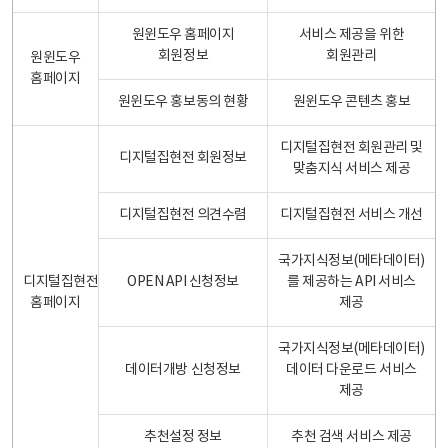
원윈도우 홈페이지
서비스 제공을 위한
회원정보
회원관리
원윈도우
홈페이지
원윈도우 홍보동의 현황
원윈도우 콘텐츠 홍보
디지털집현전 회원관리 및
디지털집현전 회원정보
맞춤지식 서비스 제공
디지털집현전 의견수렴
디지털집현전 서비스 개선
국가지식정보(메타데이터)
디지털집현전
OPEN API 신청정보
를 제공하는 API 서비스
홈페이지
제공
국가지식정보(메타데이터)
데이터개방 신청정보
데이터 다운로드 서비스
제공
추천설정 정보
추천 검색 서비스 제공