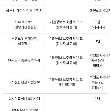
AI 공간 데이터 이용 신청자
회원탈퇴시까
K-AI 리더보드
개인정보 보호법 제15조
모델
모델평가신청현황
(정보주체 동의)
삭제시까지
원윈도우 홈페이지
개인정보 보호법 제15조
3년
회원정보
(정보주체 동의)
회원탈퇴시까
개인정보 보호법 제15조
원윈도우 홍보동의 현황
혹은 동의
(정보주체 동의)
철회시
회원탈퇴시까
개인정보 보호법 제15조
디지털집현전 회원정보
혹은 2년
(계약의이행)
(재동의)
디지털집현전 의견수렴
1년
OPEN API 신청정보