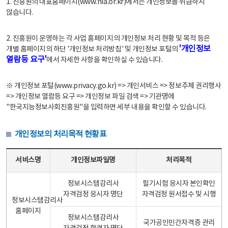
1. 진흥원의 대표홈페이지(www.nia.or.kr)에서는 개인정보를 취급하지
않습니다.
2. 진흥원이 운영하는 각 사업 홈페이지의 개인정보 처리 현황 및 목적 등은
'개인정보
개별 홈페이지의 하단 '개인정보 처리방침' 및 개인정보 포털의
열람등 요구'
에서 자세한 사항을 확인하실 수 있습니다.
※ 개인정보 포털(www.privacy.go.kr) => 개인서비스 => 정보주체 권리행사
=> 개인정보 열람등 요구 => 개인정보 파일 검색 => 기관명에
"한국지능정보사회진흥원"을 입력하면 세부 내용을 확인할 수 있습니다.
개인정보의 처리목적 현황표
개인정보의 처리목적 현황표 - 서비스명, 개인정보파일명, 처리목적으로 구성
서비스명
개인정보파일명
처리목적
정보시스템감리사
필기시험 응시자 본인확인
자격검정 응시자 명단
자격검정 원서접수 및 시행
정보시스템감리사
홈페이지
정보시스템감리사
국가공인민간자격증 관리