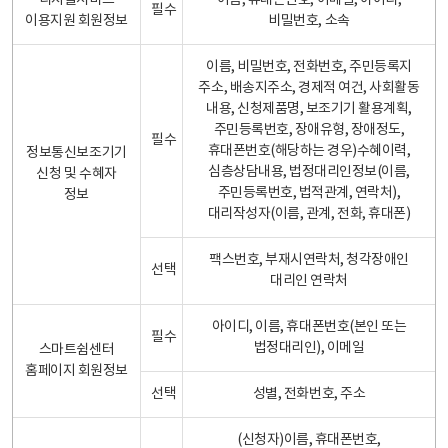
디지털서비스
이름, 휴대폰번호, 이메일, 아이디,
필수
이용지원 회원정보
비밀번호, 소속
이름, 비밀번호, 전화번호, 주민등록지
주소, 배송지주소, 경제적 여건, 사회활동
내용, 신청제품명, 보조기기 활용계획,
주민등록번호, 장애유형, 장애정도,
필수
휴대폰번호(해당하는 경우)수혜이력,
정보통신보조기기
심층상담내용, 법정대리인정보(이름,
신청 및 수혜자
주민등록번호, 법적관계, 연락처),
정보
대리작성자(이름, 관계, 전화, 휴대폰)
팩스번호, 부재시연락처, 청각장애인
선택
대리인 연락처
아이디, 이름, 휴대폰번호(본인 또는
필수
법정대리인), 이메일
스마트쉼센터
홈페이지 회원정보
선택
성별, 전화번호, 주소
(신청자)이름, 휴대폰번호,