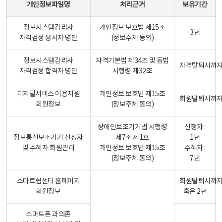
개인정보파일명
처리근거
보유기간
정보시스템감리사
개인정보 보호법 제15조
3년
자격검정 응시자 명단
(정보주체 등의)
정보시스템감리사
자격기본법 제34조 및 동법
자격탈퇴시까
자격검정 합격자 명단
시행령 제32조
디지털서비스 이용지원
개인정보 보호법 제15조
회원탈퇴시까
회원정보
(정보주체 동의)
장애인보조기기법 시행령
신청자 :
정보통신보조기기 신청자
제7조 제1호
1년
및 수혜자 회원관리
개인정보 보호법 제15조
수혜자 :
(정보주체 동의)
7년
스마트쉼센터 홈페이지
회원탈퇴시까
회원정보
혹은 2년
스마트폰 과의존