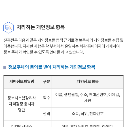
처리하는 개인정보 항목
진흥원은 다음과 같은 개인정보를 법적 근거로 정보주체의 개인정보를 수집 및
이용합니다. 자세한 사항은 각 부서에서 운영하는 서관 홈페이지에 게재하여
정보 주체가 확인할 수 있도록 안내를 하고 있습니다.
정보주체의 동의를 받아 처리하는 개인정보 항목
정보주체의 동의를 받아 처리하는 개인정보 항목 테이블 - 개인정보파일명, 구분, 개인정보 항목으로 구성
개인정보파일명
구분
개인정보 항목
이름, 생년월일, 주소, 휴대폰번호, 이메일,
필수
정보시스템감리사
사진
자격검정 응시자
명단
선택
소속, 직위, 전화번호