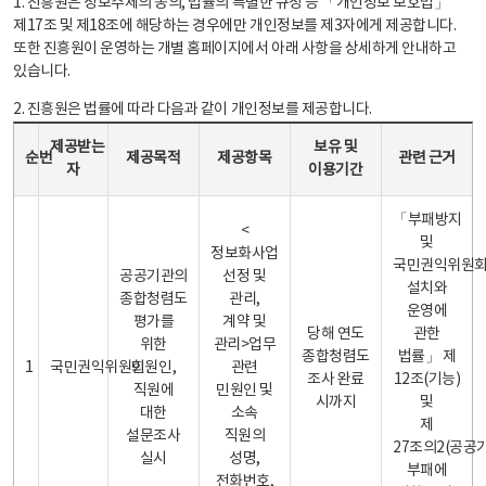
1. 진흥원은 정보주체의 동의, 법률의 특별한 규정 등 「개인정보 보호법」
제17조 및 제18조에 해당하는 경우에만 개인정보를 제3자에게 제공합니다.
또한 진흥원이 운영하는 개별 홈페이지에서 아래 사항을 상세하게 안내하고
있습니다.
2. 진흥원은 법률에 따라 다음과 같이 개인정보를 제공합니다.
개인정보 제공 안내표 - 순번, 제공받는자, 제공목적, 제공항목, 보유 및 이용기간 관련 근거로 구성
제공받는
보유 및
순번
제공목적
제공항목
관련 근거
자
이용기간
「부패방지
<
및
정보화사업
국민권익위원
공공기관의
선정 및
설치와
종합청렴도
관리,
운영에
평가를
계약 및
당해 연도
관한
위한
관리>업무
종합청렴도
법률」 제
1
국민권익위원회
민원인,
관련
조사 완료
12조(기능)
직원에
민원인 및
시까지
및
대한
소속
제
설문조사
직원의
27조의2(공공
실시
성명,
부패에
전화번호,