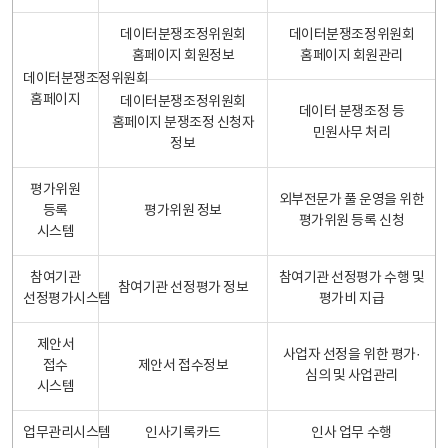
데이터분쟁조정위원회
데이터분쟁조정위원회
홈페이지 회원정보
홈페이지 회원관리
데이터분쟁조정위원회
홈페이지
데이터분쟁조정위원회
데이터 분쟁조정 등
홈페이지 분쟁조정 신청자
민원사무 처리
정보
평가위원
외부전문가 풀 운영을 위한
등록
평가위원 정보
평가위원 등록 신청
시스템
참여기관
참여기관 선정평가 수행 및
참여기관 선정평가 정보
선정평가시스템
평가비 지급
제안서
사업자 선정을 위한 평가·
접수
제안서 접수정보
심의 및 사업관리
시스템
업무관리시스템
인사기록카드
인사 업무 수행