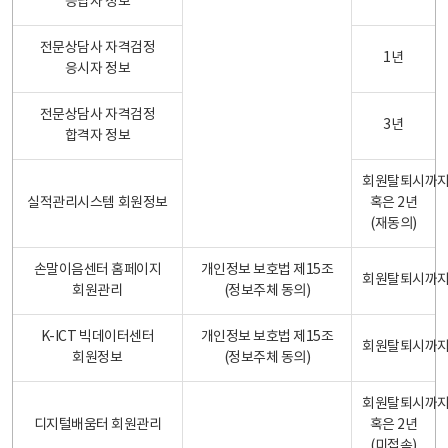
응답자 정보
전문상담사 자격검정
1년
응시자 정보
전문상담사 자격검정
3년
합격자 정보
회원탈퇴시까
실적관리시스템 회원정보
혹은 2년
(재동의)
손말이음센터 홈페이지
개인정보 보호법 제15조
회원탈퇴시까
회원관리
(정보주체 동의)
K-ICT 빅데이터센터
개인정보 보호법 제15조
회원탈퇴시까
회원정보
(정보주체 동의)
회원탈퇴시까
디지털배움터 회원관리
혹은 2년
(미접속)