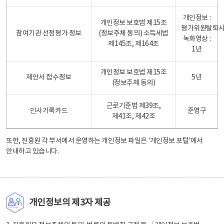
개인정보 :
개인정보 보호법 제15조
평가위원탈퇴
참여기관 선정평가 정보
(정보주체 동의) 소득세법
녹화영상 :
제145조, 제164조
1년
개인정보 보호법 제15조
제안서 접수정보
5년
(정보주체 동의)
근로기준법 제39조,
인사기록카드
준영구
제41조, 제42조
또한, 진흥원 각 부서에서 운영하는 개인정보 파일은
'개인정보 포털'
에서
안내하고 있습니다.
개인정보의 제3자 제공