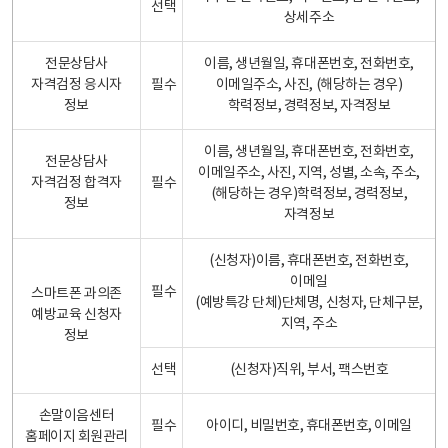
선택
상세주소
전문상담사
이름, 생년월일, 휴대폰번호, 전화번호,
자격검정 응시자
필수
이메일주소, 사진, (해당하는 경우)
정보
학력정보, 경력정보, 자격정보
이름, 생년월일, 휴대폰번호, 전화번호,
전문상담사
이메일주소, 사진, 지역, 성별, 소속, 주소,
자격검정 합격자
필수
(해당하는 경우)학력정보, 경력정보,
정보
자격정보
(신청자)이름, 휴대폰번호, 전화번호,
이메일
필수
스마트폰 과의존
(예방특강 단체)단체명, 신청자, 단체구분,
예방교육 신청자
지역, 주소
정보
선택
(신청자)직위, 부서, 팩스번호
손말이음센터
필수
아이디, 비밀번호, 휴대폰번호, 이메일
홈페이지 회원관리