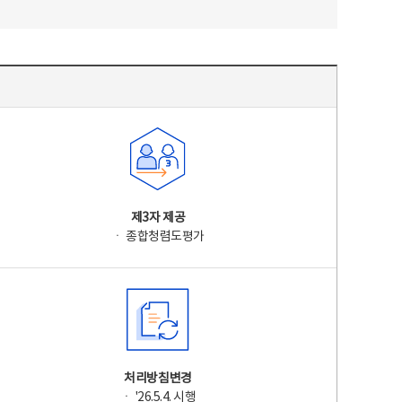
제3자 제공
ㆍ 종합청렴도평가
처리방침변경
ㆍ '26.5.4. 시행