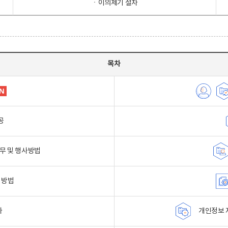
ㆍ이의제기 절차
목차
공
무 및 행사방법
 방법
자
개인정보 자