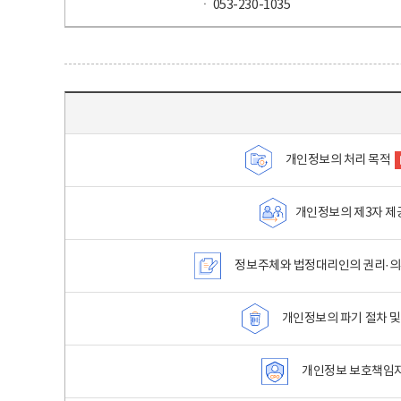
ㆍ 053-230-1035
목차 - 개인정보 처리방침 목차를 나타내는표
개인정보의 처리 목적
개인정보의 제3자 제
정보주체와 법정대리인의 권리·의
개인정보의 파기 절차 및
개인정보 보호책임