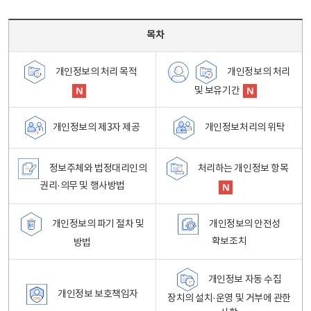
목차 - 개인정보 처리방침 목차를 나타내는표
목차
개인정보의 처리
개인정보의 처리 목적
및 보유기간
개인정보처리의 위탁
개인정보의 제3자 제공
정보주체와 법정대리인의
처리하는 개인정보 항목
권리·의무 및 행사방법
개인정보의 파기 절차 및
개인정보의 안전성
확보조치
방법
개인정보 자동 수집
개인정보 보호책임자
장치의 설치·운영 및 거부에 관한