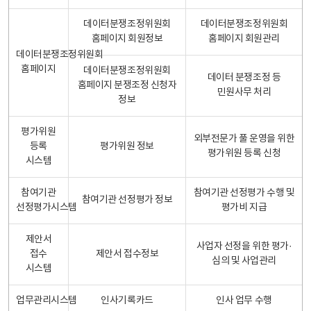
데이터분쟁조정위원회
데이터분쟁조정위원회
홈페이지 회원정보
홈페이지 회원관리
데이터분쟁조정위원회
홈페이지
데이터분쟁조정위원회
데이터 분쟁조정 등
홈페이지 분쟁조정 신청자
민원사무 처리
정보
평가위원
외부전문가 풀 운영을 위한
등록
평가위원 정보
평가위원 등록 신청
시스템
참여기관
참여기관 선정평가 수행 및
참여기관 선정평가 정보
선정평가시스템
평가비 지급
제안서
사업자 선정을 위한 평가·
접수
제안서 접수정보
심의 및 사업관리
시스템
업무관리시스템
인사기록카드
인사 업무 수행