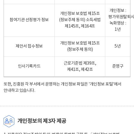
개인정보 :
개인정보 보호법 제15조
평가위원탈퇴
참여기관 선정평가 정보
(정보주체 동의) 소득세법
녹화영상 :
제145조, 제164조
1년
개인정보 보호법 제15조
제안서 접수정보
5년
(정보주체 동의)
근로기준법 제39조,
인사기록카드
준영구
제41조, 제42조
또한, 진흥원 각 부서에서 운영하는 개인정보 파일은
'개인정보 포털'
에서
안내하고 있습니다.
개인정보의 제3자 제공