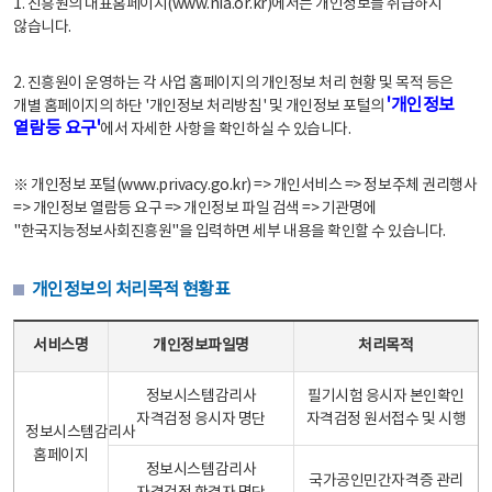
1. 진흥원의 대표홈페이지(www.nia.or.kr)에서는 개인정보를 취급하지
않습니다.
2. 진흥원이 운영하는 각 사업 홈페이지의 개인정보 처리 현황 및 목적 등은
'개인정보
개별 홈페이지의 하단 '개인정보 처리방침' 및 개인정보 포털의
열람등 요구'
에서 자세한 사항을 확인하실 수 있습니다.
※ 개인정보 포털(www.privacy.go.kr) => 개인서비스 => 정보주체 권리행사
=> 개인정보 열람등 요구 => 개인정보 파일 검색 => 기관명에
"한국지능정보사회진흥원"을 입력하면 세부 내용을 확인할 수 있습니다.
개인정보의 처리목적 현황표
개인정보의 처리목적 현황표 - 서비스명, 개인정보파일명, 처리목적으로 구성
서비스명
개인정보파일명
처리목적
정보시스템감리사
필기시험 응시자 본인확인
자격검정 응시자 명단
자격검정 원서접수 및 시행
정보시스템감리사
홈페이지
정보시스템감리사
국가공인민간자격증 관리