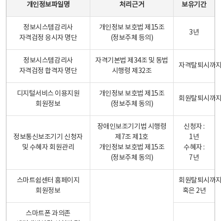
개인정보파일명
처리근거
보유기간
정보시스템감리사
개인정보 보호법 제15조
3년
자격검정 응시자 명단
(정보주체 등의)
정보시스템감리사
자격기본법 제34조 및 동법
자격탈퇴시까
자격검정 합격자 명단
시행령 제32조
디지털서비스 이용지원
개인정보 보호법 제15조
회원탈퇴시까
회원정보
(정보주체 동의)
장애인보조기기법 시행령
신청자 :
정보통신보조기기 신청자
제7조 제1호
1년
및 수혜자 회원관리
개인정보 보호법 제15조
수혜자 :
(정보주체 동의)
7년
스마트쉼센터 홈페이지
회원탈퇴시까
회원정보
혹은 2년
스마트폰 과의존