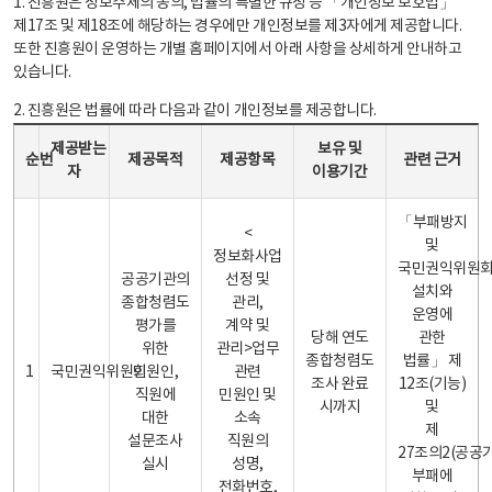
1. 진흥원은 정보주체의 동의, 법률의 특별한 규정 등 「개인정보 보호법」
제17조 및 제18조에 해당하는 경우에만 개인정보를 제3자에게 제공합니다.
또한 진흥원이 운영하는 개별 홈페이지에서 아래 사항을 상세하게 안내하고
있습니다.
2. 진흥원은 법률에 따라 다음과 같이 개인정보를 제공합니다.
개인정보 제공 안내표 - 순번, 제공받는자, 제공목적, 제공항목, 보유 및 이용기간 관련 근거로 구성
제공받는
보유 및
순번
제공목적
제공항목
관련 근거
자
이용기간
「부패방지
<
및
정보화사업
국민권익위원
공공기관의
선정 및
설치와
종합청렴도
관리,
운영에
평가를
계약 및
당해 연도
관한
위한
관리>업무
종합청렴도
법률」 제
1
국민권익위원회
민원인,
관련
조사 완료
12조(기능)
직원에
민원인 및
시까지
및
대한
소속
제
설문조사
직원의
27조의2(공공
실시
성명,
부패에
전화번호,