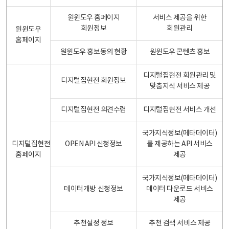
원윈도우 홈페이지
서비스 제공을 위한
회원정보
회원관리
원윈도우
홈페이지
원윈도우 홍보동의 현황
원윈도우 콘텐츠 홍보
디지털집현전 회원관리 및
디지털집현전 회원정보
맞춤지식 서비스 제공
디지털집현전 의견수렴
디지털집현전 서비스 개선
국가지식정보(메타데이터)
디지털집현전
OPEN API 신청정보
를 제공하는 API 서비스
홈페이지
제공
국가지식정보(메타데이터)
데이터개방 신청정보
데이터 다운로드 서비스
제공
추천설정 정보
추천 검색 서비스 제공