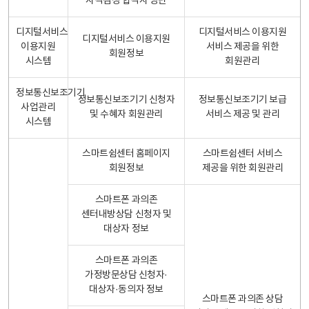
자격검정 합격자 명단
디지털서비스
디지털서비스 이용지원
디지털서비스 이용지원
이용지원
서비스 제공을 위한
회원정보
시스템
회원관리
정보통신보조기기
정보통신보조기기 신청자
정보통신보조기기 보급
사업관리
및 수혜자 회원관리
서비스 제공 및 관리
시스템
스마트쉼센터 홈페이지
스마트쉼센터 서비스
회원정보
제공을 위한 회원관리
스마트폰 과의존
센터내방상담 신청자 및
대상자 정보
스마트폰 과의존
가정방문상담 신청자·
대상자·동의자 정보
스마트폰 과의존 상담