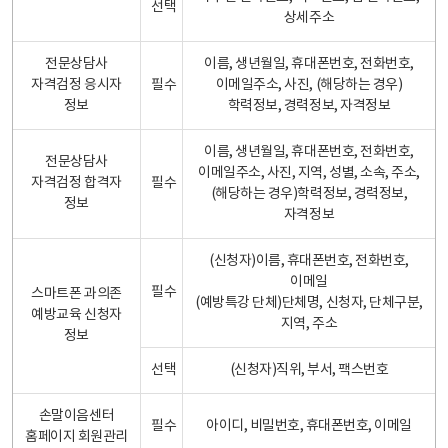
선택
상세주소
전문상담사
이름, 생년월일, 휴대폰번호, 전화번호,
자격검정 응시자
필수
이메일주소, 사진, (해당하는 경우)
정보
학력정보, 경력정보, 자격정보
이름, 생년월일, 휴대폰번호, 전화번호,
전문상담사
이메일주소, 사진, 지역, 성별, 소속, 주소,
자격검정 합격자
필수
(해당하는 경우)학력정보, 경력정보,
정보
자격정보
(신청자)이름, 휴대폰번호, 전화번호,
이메일
필수
스마트폰 과의존
(예방특강 단체)단체명, 신청자, 단체구분,
예방교육 신청자
지역, 주소
정보
선택
(신청자)직위, 부서, 팩스번호
손말이음센터
필수
아이디, 비밀번호, 휴대폰번호, 이메일
홈페이지 회원관리