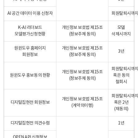
AI 공간 데이터 이용 신청자
회원탈퇴시까
K-AI 리더보드
개인정보 보호법 제15조
모델
모델평가신청현황
(정보주체 동의)
삭제시까지
원윈도우 홈페이지
개인정보 보호법 제15조
3년
회원정보
(정보주체 동의)
회원탈퇴시까
개인정보 보호법 제15조
원윈도우 홍보동의 현황
혹은 동의
(정보주체 동의)
철회시
회원탈퇴시까
개인정보 보호법 제15조
디지털집현전 회원정보
혹은 2년
(계약의이행)
(재동의)
디지털집현전 의견수렴
1년
OPEN API 신청정보