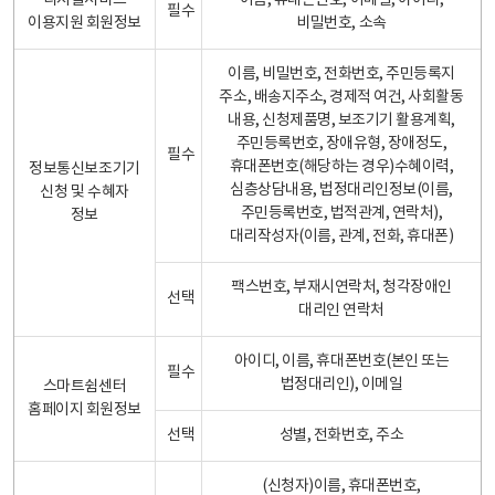
디지털서비스
이름, 휴대폰번호, 이메일, 아이디,
필수
이용지원 회원정보
비밀번호, 소속
이름, 비밀번호, 전화번호, 주민등록지
주소, 배송지주소, 경제적 여건, 사회활동
내용, 신청제품명, 보조기기 활용계획,
주민등록번호, 장애유형, 장애정도,
필수
휴대폰번호(해당하는 경우)수혜이력,
정보통신보조기기
심층상담내용, 법정대리인정보(이름,
신청 및 수혜자
주민등록번호, 법적관계, 연락처),
정보
대리작성자(이름, 관계, 전화, 휴대폰)
팩스번호, 부재시연락처, 청각장애인
선택
대리인 연락처
아이디, 이름, 휴대폰번호(본인 또는
필수
법정대리인), 이메일
스마트쉼센터
홈페이지 회원정보
선택
성별, 전화번호, 주소
(신청자)이름, 휴대폰번호,