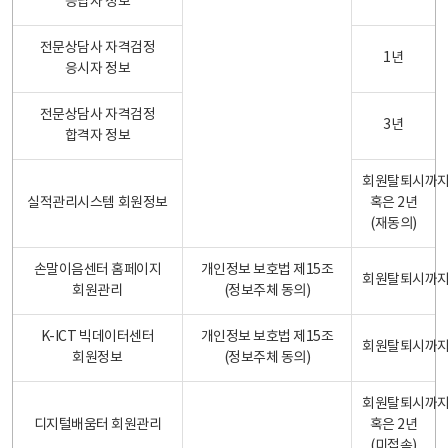
응답자 정보
전문상담사 자격검정
1년
응시자 정보
전문상담사 자격검정
3년
합격자 정보
회원탈퇴시까
실적관리시스템 회원정보
혹은 2년
(재동의)
손말이음센터 홈페이지
개인정보 보호법 제15조
회원탈퇴시까
회원관리
(정보주체 동의)
K-ICT 빅데이터센터
개인정보 보호법 제15조
회원탈퇴시까
회원정보
(정보주체 동의)
회원탈퇴시까
디지털배움터 회원관리
혹은 2년
(미접속)