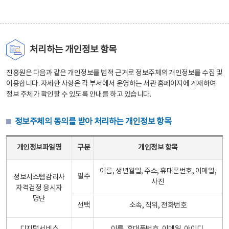
처리하는 개인정보 항목
진흥원은 다음과 같은 개인정보를 법적 근거로 정보주체의 개인정보를 수집 및
이용합니다. 자세한 사항은 각 부서에서 운영하는 서관 홈페이지에 게재하여
정보 주체가 확인할 수 있도록 안내를 하고 있습니다.
정보주체의 동의를 받아 처리하는 개인정보 항목
정보주체의 동의를 받아 처리하는 개인정보 항목 테이블 - 개인정보파일명, 구분, 개인정보 항목으로 구성
개인정보파일명
구분
개인정보 항목
이름, 생년월일, 주소, 휴대폰번호, 이메일,
필수
정보시스템감리사
사진
자격검정 응시자
명단
선택
소속, 직위, 전화번호