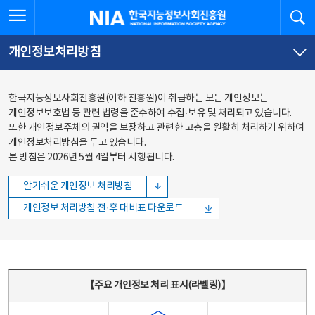
본문
전체메뉴
전체메뉴 열기
검
한국지능정보사회진흥원
바로가기
바로가기
개인정보처리방침
한국지능정보사회진흥원(이하 진흥원)이 취급하는 모든 개인정보는
개인정보보호법 등 관련 법령을 준수하여 수집·보유 및 처리되고 있습니다.
또한 개인정보주체의 권익을 보장하고 관련한 고충을 원활히 처리하기 위하여
개인정보처리방침을 두고 있습니다.
본 방침은 2026년 5월 4일부터 시행됩니다.
알기쉬운 개인정보 처리방침
개인정보 처리방침 전·후 대비표 다운로드
주요 개인정보 처리 표시(라벨링) - 주요 개인정보 처리 표시를 나타내는표
【주요 개인정보 처리 표시(라벨링)】