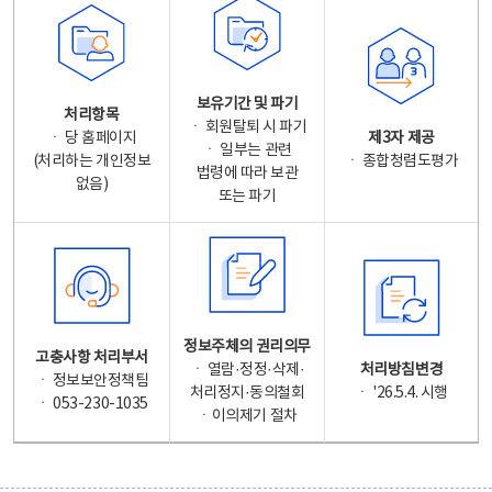
보유기간 및 파기
처리항목
ㆍ 회원탈퇴 시 파기
ㆍ 당 홈페이지
제3자 제공
ㆍ 일부는 관련
(처리하는 개인정보
ㆍ 종합청렴도평가
법령에 따라 보관
없음)
또는 파기
정보주체의 권리의무
고충사항 처리부서
ㆍ 열람·정정·삭제·
처리방침변경
ㆍ 정보보안정책팀
처리정지·동의철회
ㆍ '26.5.4. 시행
ㆍ 053-230-1035
ㆍ이의제기 절차