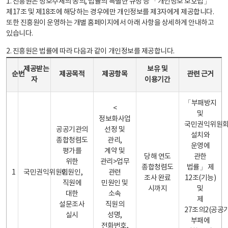
1. 진흥원은 정보주체의 동의, 법률의 특별한 규정 등 「개인정보 보호법」
제17조 및 제18조에 해당하는 경우에만 개인정보를 제3자에게 제공합니다.
또한 진흥원이 운영하는 개별 홈페이지에서 아래 사항을 상세하게 안내하고
있습니다.
2. 진흥원은 법률에 따라 다음과 같이 개인정보를 제공합니다.
개인정보 제공 안내표 - 순번, 제공받는자, 제공목적, 제공항목, 보유 및 이용기간 관련 근거로 구성
제공받는
보유 및
순번
제공목적
제공항목
관련 근거
자
이용기간
「부패방지
<
및
정보화사업
국민권익위원
공공기관의
선정 및
설치와
종합청렴도
관리,
운영에
평가를
계약 및
당해 연도
관한
위한
관리>업무
종합청렴도
법률」 제
1
국민권익위원회
민원인,
관련
조사 완료
12조(기능)
직원에
민원인 및
시까지
및
대한
소속
제
설문조사
직원의
27조의2(공공
실시
성명,
부패에
전화번호,