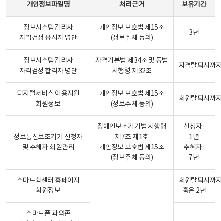
개인정보파일명
처리근거
보유기간
정보시스템감리사
개인정보 보호법 제15조
3년
자격검정 응시자 명단
(정보주체 등의)
정보시스템감리사
자격기본법 제34조 및 동법
자격탈퇴시까
자격검정 합격자 명단
시행령 제32조
디지털서비스 이용지원
개인정보 보호법 제15조
회원탈퇴시까
회원정보
(정보주체 동의)
장애인보조기기법 시행령
신청자 :
정보통신보조기기 신청자
제7조 제1호
1년
및 수혜자 회원관리
개인정보 보호법 제15조
수혜자 :
(정보주체 동의)
7년
스마트쉼센터 홈페이지
회원탈퇴시까
회원정보
혹은 2년
스마트폰 과의존