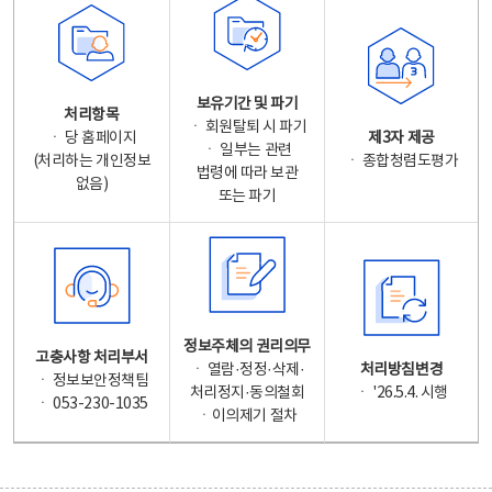
보유기간 및 파기
처리항목
ㆍ 회원탈퇴 시 파기
ㆍ 당 홈페이지
제3자 제공
ㆍ 일부는 관련
(처리하는 개인정보
ㆍ 종합청렴도평가
법령에 따라 보관
없음)
또는 파기
정보주체의 권리의무
고충사항 처리부서
ㆍ 열람·정정·삭제·
처리방침변경
ㆍ 정보보안정책팀
처리정지·동의철회
ㆍ '26.5.4. 시행
ㆍ 053-230-1035
ㆍ이의제기 절차