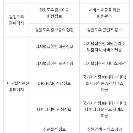
원윈도우 홈페이지
서비스 제공을 위한
회원정보
회원관리
원윈도우
홈페이지
원윈도우 홍보동의 현황
원윈도우 콘텐츠 홍보
디지털집현전 회원관리 및
디지털집현전 회원정보
맞춤지식 서비스 제공
디지털집현전 의견수렴
디지털집현전 서비스 개선
국가지식정보(메타데이터)
디지털집현전
OPEN API 신청정보
를 제공하는 API 서비스
홈페이지
제공
국가지식정보(메타데이터)
데이터개방 신청정보
데이터 다운로드 서비스
제공
추천설정 정보
추천 검색 서비스 제공