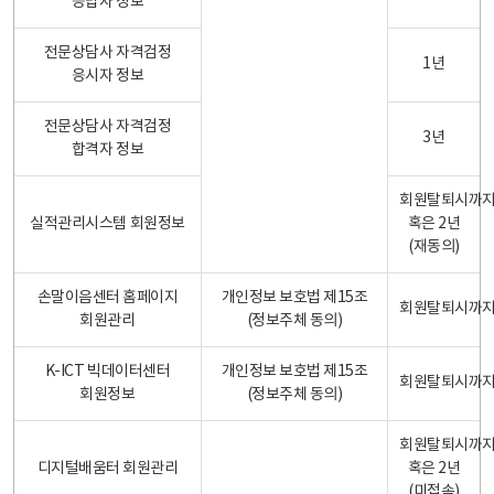
응답자 정보
전문상담사 자격검정
1년
응시자 정보
전문상담사 자격검정
3년
합격자 정보
회원탈퇴시까
실적관리시스템 회원정보
혹은 2년
(재동의)
손말이음센터 홈페이지
개인정보 보호법 제15조
회원탈퇴시까
회원관리
(정보주체 동의)
K-ICT 빅데이터센터
개인정보 보호법 제15조
회원탈퇴시까
회원정보
(정보주체 동의)
회원탈퇴시까
디지털배움터 회원관리
혹은 2년
(미접속)