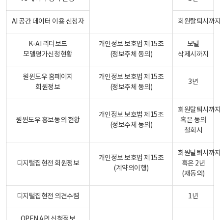
AI 공간 데이터 이용 신청자
회원탈퇴시까
K-AI 리더보드
개인정보 보호법 제15조
모델
모델평가신청현황
(정보주체 동의)
삭제시까지
원윈도우 홈페이지
개인정보 보호법 제15조
3년
회원정보
(정보주체 동의)
회원탈퇴시까
개인정보 보호법 제15조
원윈도우 홍보동의 현황
혹은 동의
(정보주체 동의)
철회시
회원탈퇴시까
개인정보 보호법 제15조
디지털집현전 회원정보
혹은 2년
(계약의이행)
(재동의)
디지털집현전 의견수렴
1년
OPEN API 신청정보