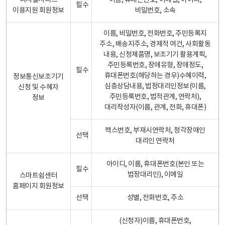
디지털서비스
이름, 휴대폰번호, 이메일, 아이디,
필수
이용지원 회원정보
비밀번호, 소속
이름, 비밀번호, 전화번호, 주민등록지
주소, 배송지주소, 경제적 여건, 사회활동
내용, 신청제품명, 보조기기 활용계획,
주민등록번호, 장애유형, 장애정도,
필수
휴대폰번호(해당하는 경우)수혜이력,
정보통신보조기기
심층상담내용, 법정대리인정보(이름,
신청 및 수혜자
주민등록번호, 법적관계, 연락처),
정보
대리작성자(이름, 관계, 전화, 휴대폰)
팩스번호, 부재시연락처, 청각장애인
선택
대리인 연락처
아이디, 이름, 휴대폰번호(본인 또는
필수
법정대리인), 이메일
스마트쉼센터
홈페이지 회원정보
선택
성별, 전화번호, 주소
(신청자)이름, 휴대폰번호,