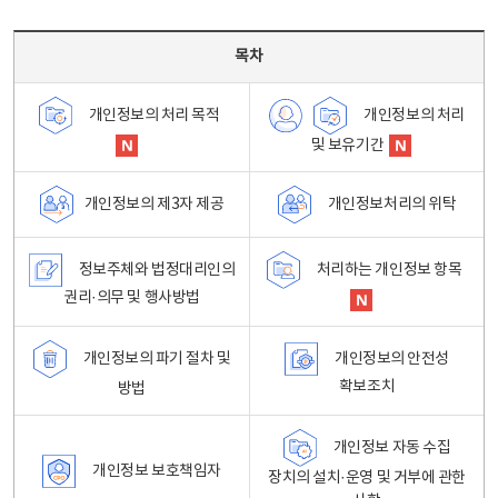
목차 - 개인정보 처리방침 목차를 나타내는표
목차
개인정보의 처리
개인정보의 처리 목적
및 보유기간
개인정보처리의 위탁
개인정보의 제3자 제공
정보주체와 법정대리인의
처리하는 개인정보 항목
권리·의무 및 행사방법
개인정보의 파기 절차 및
개인정보의 안전성
확보조치
방법
개인정보 자동 수집
개인정보 보호책임자
장치의 설치·운영 및 거부에 관한