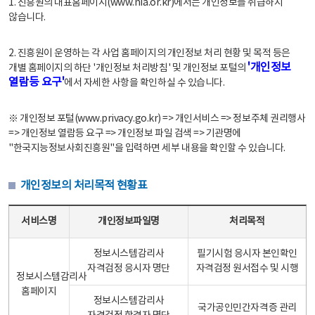
1. 진흥원의 대표홈페이지(www.nia.or.kr)에서는 개인정보를 취급하지
않습니다.
2. 진흥원이 운영하는 각 사업 홈페이지의 개인정보 처리 현황 및 목적 등은
'개인정보
개별 홈페이지의 하단 '개인정보 처리방침' 및 개인정보 포털의
열람등 요구'
에서 자세한 사항을 확인하실 수 있습니다.
※ 개인정보 포털(www.privacy.go.kr) => 개인서비스 => 정보주체 권리행사
=> 개인정보 열람등 요구 => 개인정보 파일 검색 => 기관명에
"한국지능정보사회진흥원"을 입력하면 세부 내용을 확인할 수 있습니다.
개인정보의 처리목적 현황표
개인정보의 처리목적 현황표 - 서비스명, 개인정보파일명, 처리목적으로 구성
서비스명
개인정보파일명
처리목적
정보시스템감리사
필기시험 응시자 본인확인
자격검정 응시자 명단
자격검정 원서접수 및 시행
정보시스템감리사
홈페이지
정보시스템감리사
국가공인민간자격증 관리