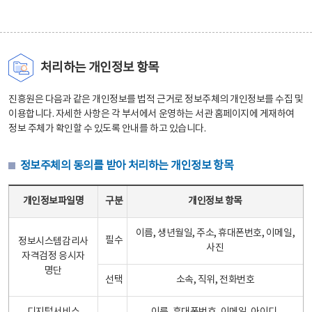
처리하는 개인정보 항목
진흥원은 다음과 같은 개인정보를 법적 근거로 정보주체의 개인정보를 수집 및
이용합니다. 자세한 사항은 각 부서에서 운영하는 서관 홈페이지에 게재하여
정보 주체가 확인할 수 있도록 안내를 하고 있습니다.
정보주체의 동의를 받아 처리하는 개인정보 항목
정보주체의 동의를 받아 처리하는 개인정보 항목 테이블 - 개인정보파일명, 구분, 개인정보 항목으로 구성
개인정보파일명
구분
개인정보 항목
이름, 생년월일, 주소, 휴대폰번호, 이메일,
필수
정보시스템감리사
사진
자격검정 응시자
명단
선택
소속, 직위, 전화번호