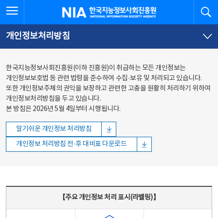
본문
전체메뉴
전체메뉴 열기
검
한국지능정보사회진흥원
바로가기
바로가기
개인정보처리방침
한국지능정보사회진흥원(이하 진흥원)이 취급하는 모든 개인정보는
개인정보보호법 등 관련 법령을 준수하여 수집·보유 및 처리되고 있습니다.
또한 개인정보주체의 권익을 보장하고 관련한 고충을 원활히 처리하기 위하여
개인정보처리방침을 두고 있습니다.
본 방침은 2026년 5월 4일부터 시행됩니다.
알기쉬운 개인정보 처리방침
개인정보 처리방침 전·후 대비표 다운로드
주요 개인정보 처리 표시(라벨링) - 주요 개인정보 처리 표시를 나타내는표
【주요 개인정보 처리 표시(라벨링)】