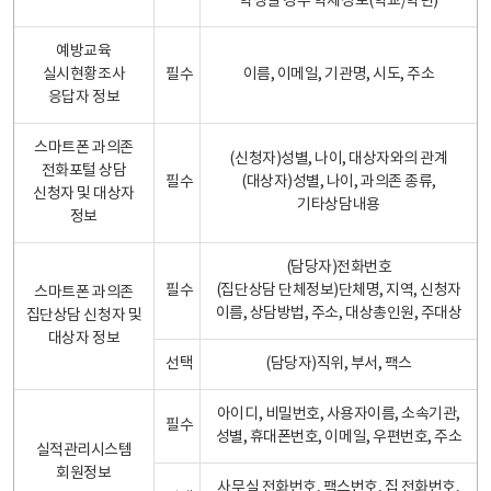
학생일 경우 학제정보(학교/학년)
예방교육
실시현황조사
필수
이름, 이메일, 기관명, 시도, 주소
응답자 정보
스마트폰 과의존
(신청자)성별, 나이, 대상자와의 관계
전화포털 상담
필수
(대상자)성별, 나이, 과의존 종류,
신청자 및 대상자
기타상담내용
정보
(담당자)전화번호
필수
(집단상담 단체정보)단체명, 지역, 신청자
스마트폰 과의존
이름, 상담방법, 주소, 대상총인원, 주대상
집단상담 신청자 및
대상자 정보
선택
(담당자)직위, 부서, 팩스
아이디, 비밀번호, 사용자이름, 소속기관,
필수
성별, 휴대폰번호, 이메일, 우편번호, 주소
실적관리시스템
회원정보
사무실 전화번호, 팩스번호, 집 전화번호,