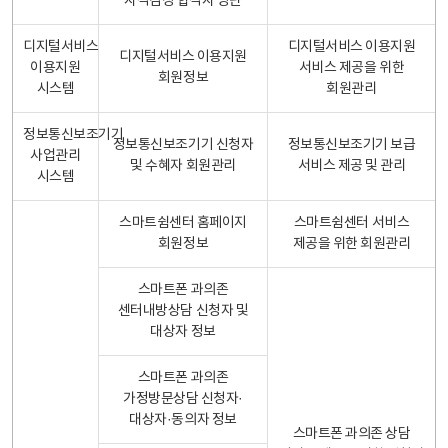
자격검정 합격자 명단
디지털서비스
디지털서비스 이용지원
디지털서비스 이용지원
이용지원
서비스 제공을 위한
회원정보
시스템
회원관리
정보통신보조기기
정보통신보조기기 신청자
정보통신보조기기 보급
사업관리
및 수혜자 회원관리
서비스 제공 및 관리
시스템
스마트쉼센터 홈페이지
스마트쉼센터 서비스
회원정보
제공을 위한 회원관리
스마트폰 과의존
센터내방상담 신청자 및
대상자 정보
스마트폰 과의존
가정방문상담 신청자·
대상자·동의자 정보
스마트폰 과의존 상담