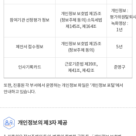
개인정보 :
개인정보 보호법 제15조
평가위원탈퇴
참여기관 선정평가 정보
(정보주체 동의) 소득세법
녹화영상 :
제145조, 제164조
1년
개인정보 보호법 제15조
제안서 접수정보
5년
(정보주체 동의)
근로기준법 제39조,
인사기록카드
준영구
제41조, 제42조
또한, 진흥원 각 부서에서 운영하는 개인정보 파일은
'개인정보 포털'
에서
안내하고 있습니다.
개인정보의 제3자 제공