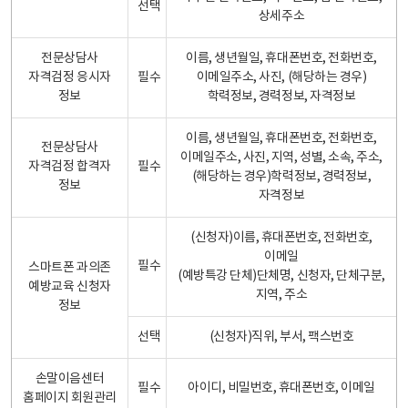
선택
상세주소
전문상담사
이름, 생년월일, 휴대폰번호, 전화번호,
자격검정 응시자
필수
이메일주소, 사진, (해당하는 경우)
정보
학력정보, 경력정보, 자격정보
이름, 생년월일, 휴대폰번호, 전화번호,
전문상담사
이메일주소, 사진, 지역, 성별, 소속, 주소,
자격검정 합격자
필수
(해당하는 경우)학력정보, 경력정보,
정보
자격정보
(신청자)이름, 휴대폰번호, 전화번호,
이메일
필수
스마트폰 과의존
(예방특강 단체)단체명, 신청자, 단체구분,
예방교육 신청자
지역, 주소
정보
선택
(신청자)직위, 부서, 팩스번호
손말이음센터
필수
아이디, 비밀번호, 휴대폰번호, 이메일
홈페이지 회원관리