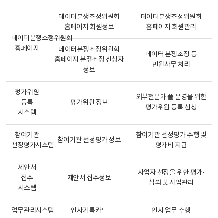
데이터분쟁조정위원회
데이터분쟁조정위원회
홈페이지 회원정보
홈페이지 회원관리
데이터분쟁조정위원회
홈페이지
데이터분쟁조정위원회
데이터 분쟁조정 등
홈페이지 분쟁조정 신청자
민원사무 처리
정보
평가위원
외부전문가 풀 운영을 위한
등록
평가위원 정보
평가위원 등록 신청
시스템
참여기관
참여기관 선정평가 수행 및
참여기관 선정평가 정보
선정평가시스템
평가비 지급
제안서
사업자 선정을 위한 평가·
접수
제안서 접수정보
심의 및 사업관리
시스템
업무관리시스템
인사기록카드
인사 업무 수행