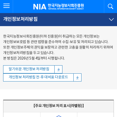
본문
전체메뉴
전체메뉴 열기
검
한국지능정보사회진흥원
바로가기
바로가기
개인정보처리방침
한국지능정보사회진흥원(이하 진흥원)이 취급하는 모든 개인정보는
개인정보보호법 등 관련 법령을 준수하여 수집·보유 및 처리되고 있습니다.
또한 개인정보주체의 권익을 보장하고 관련한 고충을 원활히 처리하기 위하여
개인정보처리방침을 두고 있습니다.
본 방침은 2026년 5월 4일부터 시행됩니다.
알기쉬운 개인정보 처리방침
개인정보 처리방침 전·후 대비표 다운로드
주요 개인정보 처리 표시(라벨링) - 주요 개인정보 처리 표시를 나타내는표
【주요 개인정보 처리 표시(라벨링)】