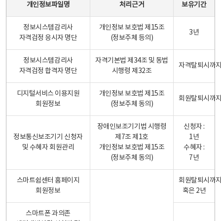
개인정보파일명
처리근거
보유기간
정보시스템감리사
개인정보 보호법 제15조
3년
자격검정 응시자 명단
(정보주체 등의)
정보시스템감리사
자격기본법 제34조 및 동법
자격탈퇴시까
자격검정 합격자 명단
시행령 제32조
디지털서비스 이용지원
개인정보 보호법 제15조
회원탈퇴시까
회원정보
(정보주체 동의)
장애인보조기기법 시행령
신청자 :
정보통신보조기기 신청자
제7조 제1호
1년
및 수혜자 회원관리
개인정보 보호법 제15조
수혜자 :
(정보주체 동의)
7년
스마트쉼센터 홈페이지
회원탈퇴시까
회원정보
혹은 2년
스마트폰 과의존