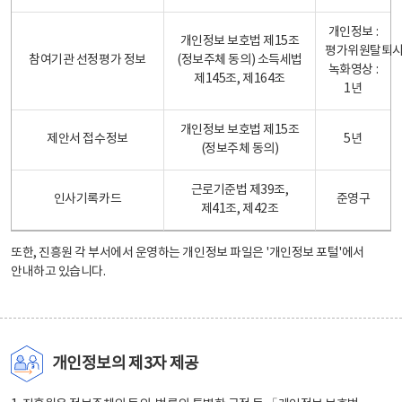
개인정보 :
개인정보 보호법 제15조
평가위원탈퇴
참여기관 선정평가 정보
(정보주체 동의) 소득세법
녹화영상 :
제145조, 제164조
1년
개인정보 보호법 제15조
제안서 접수정보
5년
(정보주체 동의)
근로기준법 제39조,
인사기록카드
준영구
제41조, 제42조
또한, 진흥원 각 부서에서 운영하는 개인정보 파일은
'개인정보 포털'
에서
안내하고 있습니다.
개인정보의 제3자 제공