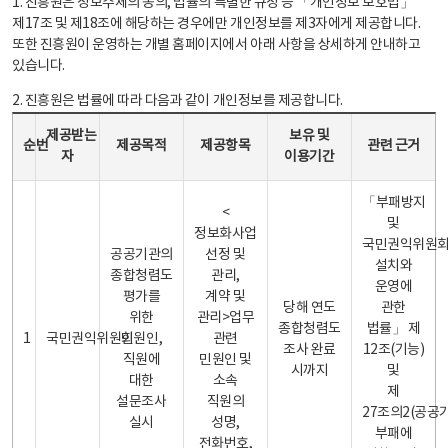
1. 진흥원은 정보주체의 동의, 법률의 특별한 규정 등 「개인정보 보호법」
제17조 및 제18조에 해당하는 경우에만 개인정보를 제3자에게 제공합니다.
또한 진흥원이 운영하는 개별 홈페이지에서 아래 사항을 상세하게 안내하고
있습니다.
2. 진흥원은 법률에 따라 다음과 같이 개인정보를 제공합니다.
개인정보 제공 안내표 - 순번, 제공받는자, 제공목적, 제공항목, 보유 및 이용기간 관련 근거로 구성
제공받는
보유 및
순번
제공목적
제공항목
관련 근거
자
이용기간
「부패방지
<
및
정보화사업
국민권익위원
공공기관의
선정 및
설치와
종합청렴도
관리,
운영에
평가를
계약 및
당해 연도
관한
위한
관리>업무
종합청렴도
법률」 제
1
국민권익위원회
민원인,
관련
조사 완료
12조(기능)
직원에
민원인 및
시까지
및
대한
소속
제
설문조사
직원의
27조의2(공공
실시
성명,
부패에
전화번호,