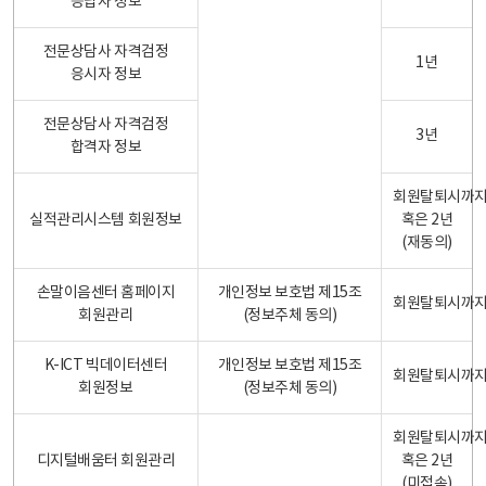
응답자 정보
전문상담사 자격검정
1년
응시자 정보
전문상담사 자격검정
3년
합격자 정보
회원탈퇴시까
실적관리시스템 회원정보
혹은 2년
(재동의)
손말이음센터 홈페이지
개인정보 보호법 제15조
회원탈퇴시까
회원관리
(정보주체 동의)
K-ICT 빅데이터센터
개인정보 보호법 제15조
회원탈퇴시까
회원정보
(정보주체 동의)
회원탈퇴시까
디지털배움터 회원관리
혹은 2년
(미접속)