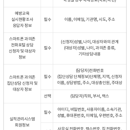
학생일 경우 학제정보(학교/학년)
예방교육
실시현황조사
필수
이름, 이메일, 기관명, 시도, 주소
응답자 정보
스마트폰 과의존
(신청자)성별, 나이, 대상자와의 관계
전화포털 상담
필수
(대상자)성별, 나이, 과의존 종류,
신청자 및 대상자
기타상담내용
정보
(담당자)전화번호
필수
(집단상담 단체정보)단체명, 지역, 신청자
스마트폰 과의존
이름, 상담방법, 주소, 대상총인원, 주대상
집단상담 신청자 및
대상자 정보
선택
(담당자)직위, 부서, 팩스
아이디, 비밀번호, 사용자이름, 소속기관,
필수
성별, 휴대폰번호, 이메일, 우편번호, 주소
실적관리시스템
회원정보
사무실 전화번호, 팩스번호, 집 전화번호,