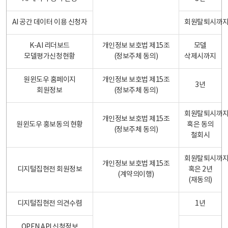
AI 공간 데이터 이용 신청자
회원탈퇴시까
K-AI 리더보드
개인정보 보호법 제15조
모델
모델평가신청현황
(정보주체 동의)
삭제시까지
원윈도우 홈페이지
개인정보 보호법 제15조
3년
회원정보
(정보주체 동의)
회원탈퇴시까
개인정보 보호법 제15조
원윈도우 홍보동의 현황
혹은 동의
(정보주체 동의)
철회시
회원탈퇴시까
개인정보 보호법 제15조
디지털집현전 회원정보
혹은 2년
(계약의이행)
(재동의)
디지털집현전 의견수렴
1년
OPEN API 신청정보