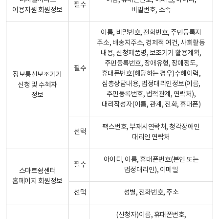
디지털서비스
이름, 휴대폰번호, 이메일, 아이디,
필수
이용지원 회원정보
비밀번호, 소속
이름, 비밀번호, 전화번호, 주민등록지
주소, 배송지주소, 경제적 여건, 사회활동
내용, 신청제품명, 보조기기 활용계획,
주민등록번호, 장애유형, 장애정도,
필수
휴대폰번호(해당하는 경우)수혜이력,
정보통신보조기기
심층상담내용, 법정대리인정보(이름,
신청 및 수혜자
주민등록번호, 법적관계, 연락처),
정보
대리작성자(이름, 관계, 전화, 휴대폰)
팩스번호, 부재시연락처, 청각장애인
선택
대리인 연락처
아이디, 이름, 휴대폰번호(본인 또는
필수
법정대리인), 이메일
스마트쉼센터
홈페이지 회원정보
선택
성별, 전화번호, 주소
(신청자)이름, 휴대폰번호,