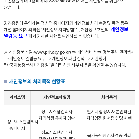
1. 진흥원의 대표홈페이지(www.nia.or.kr)에서는 개인정보를 취급하지
않습니다.
2. 진흥원이 운영하는 각 사업 홈페이지의 개인정보 처리 현황 및 목적 등은
'개인정보
개별 홈페이지의 하단 '개인정보 처리방침' 및 개인정보 포털의
열람등 요구'
에서 자세한 사항을 확인하실 수 있습니다.
※ 개인정보 포털(www.privacy.go.kr) => 개인서비스 => 정보주체 권리행사
=> 개인정보 열람등 요구 => 개인정보 파일 검색 => 기관명에
"한국지능정보사회진흥원"을 입력하면 세부 내용을 확인할 수 있습니다.
개인정보의 처리목적 현황표
개인정보의 처리목적 현황표 - 서비스명, 개인정보파일명, 처리목적으로 구성
서비스명
개인정보파일명
처리목적
정보시스템감리사
필기시험 응시자 본인확인
자격검정 응시자 명단
자격검정 원서접수 및 시행
정보시스템감리사
홈페이지
정보시스템감리사
국가공인민간자격증 관리