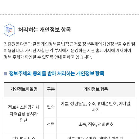
처리하는 개인정보 항목
진흥원은 다음과 같은 개인정보를 법적 근거로 정보주체의 개인정보를 수집 및
이용합니다. 자세한 사항은 각 부서에서 운영하는 서관 홈페이지에 게재하여
정보 주체가 확인할 수 있도록 안내를 하고 있습니다.
정보주체의 동의를 받아 처리하는 개인정보 항목
정보주체의 동의를 받아 처리하는 개인정보 항목 테이블 - 개인정보파일명, 구분, 개인정보 항목으로 구성
개인정보파일명
구분
개인정보 항목
이름, 생년월일, 주소, 휴대폰번호, 이메일,
필수
정보시스템감리사
사진
자격검정 응시자
명단
선택
소속, 직위, 전화번호