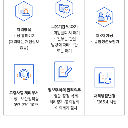
보유기간 및 파기
처리항목
ㆍ 회원탈퇴 시 파기
ㆍ 당 홈페이지
제3자 제공
ㆍ 일부는 관련
(처리하는 개인정보
ㆍ 종합청렴도평가
법령에 따라 보관
없음)
또는 파기
정보주체의 권리의무
고충사항 처리부서
ㆍ 열람·정정·삭제·
처리방침변경
ㆍ 정보보안정책팀
처리정지·동의철회
ㆍ '26.5.4. 시행
ㆍ 053-230-1035
ㆍ이의제기 절차