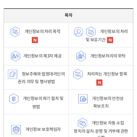
목차 - 개인정보 처리방침 목차를 나타내는표
목차
개인정보의 처리
개인정보의 처리 목적
및 보유기간
개인정보처리의 위탁
개인정보의 제3자 제공
정보주체와 법정대리인의
처리하는 개인정보 항목
권리·의무 및 행사방법
개인정보의 파기 절차 및
개인정보의 안전성
확보조치
방법
개인정보 자동 수집
개인정보 보호책임자
장치의 설치·운영 및 거부에 관한