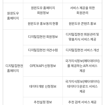
원윈도우 홈페이지
서비스 제공을 위한
회원정보
회원관리
원윈도우
홈페이지
원윈도우 홍보동의 현황
원윈도우 콘텐츠 홍보
디지털집현전 회원관리 및
디지털집현전 회원정보
맞춤지식 서비스 제공
디지털집현전 의견수렴
디지털집현전 서비스 개선
국가지식정보(메타데이터)
디지털집현전
OPEN API 신청정보
를 제공하는 API 서비스
홈페이지
제공
국가지식정보(메타데이터)
데이터개방 신청정보
데이터 다운로드 서비스
제공
추천설정 정보
추천 검색 서비스 제공