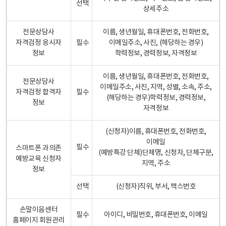
선택
상세주소
전문상담사
이름, 생년월일, 휴대폰번호, 전화번호,
자격검정 응시자
필수
이메일주소, 사진, (해당하는 경우)
정보
학력정보, 경력정보, 자격정보
이름, 생년월일, 휴대폰번호, 전화번호,
전문상담사
이메일주소, 사진, 지역, 성별, 소속, 주소,
자격검정 합격자
필수
(해당하는 경우)학력정보, 경력정보,
정보
자격정보
(신청자)이름, 휴대폰번호, 전화번호,
이메일
필수
스마트폰 과의존
(예방특강 단체)단체명, 신청자, 단체구분,
예방교육 신청자
지역, 주소
정보
선택
(신청자)직위, 부서, 팩스번호
손말이음센터
필수
아이디, 비밀번호, 휴대폰번호, 이메일
홈페이지 회원관리