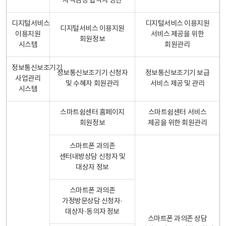
자격검정 합격자 명단
디지털서비스
디지털서비스 이용지원
디지털서비스 이용지원
이용지원
서비스 제공을 위한
회원정보
시스템
회원관리
정보통신보조기기
정보통신보조기기 신청자
정보통신보조기기 보급
사업관리
및 수혜자 회원관리
서비스 제공 및 관리
시스템
스마트쉼센터 홈페이지
스마트쉼센터 서비스
회원정보
제공을 위한 회원관리
스마트폰 과의존
센터내방상담 신청자 및
대상자 정보
스마트폰 과의존
가정방문상담 신청자·
대상자·동의자 정보
스마트폰 과의존 상담