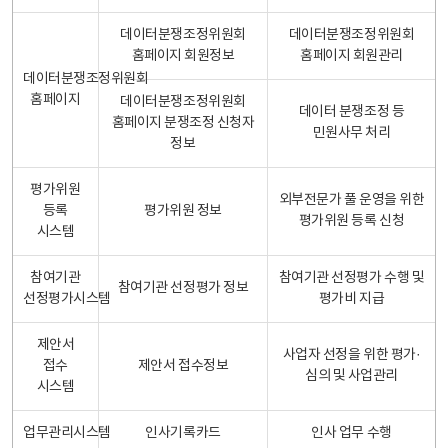
데이터분쟁조정위원회
데이터분쟁조정위원회
홈페이지 회원정보
홈페이지 회원관리
데이터분쟁조정위원회
홈페이지
데이터분쟁조정위원회
데이터 분쟁조정 등
홈페이지 분쟁조정 신청자
민원사무 처리
정보
평가위원
외부전문가 풀 운영을 위한
등록
평가위원 정보
평가위원 등록 신청
시스템
참여기관
참여기관 선정평가 수행 및
참여기관 선정평가 정보
선정평가시스템
평가비 지급
제안서
사업자 선정을 위한 평가·
접수
제안서 접수정보
심의 및 사업관리
시스템
업무관리시스템
인사기록카드
인사 업무 수행