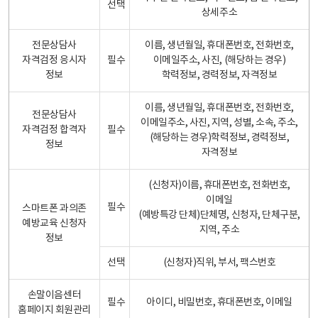
선택
상세주소
전문상담사
이름, 생년월일, 휴대폰번호, 전화번호,
자격검정 응시자
필수
이메일주소, 사진, (해당하는 경우)
정보
학력정보, 경력정보, 자격정보
이름, 생년월일, 휴대폰번호, 전화번호,
전문상담사
이메일주소, 사진, 지역, 성별, 소속, 주소,
자격검정 합격자
필수
(해당하는 경우)학력정보, 경력정보,
정보
자격정보
(신청자)이름, 휴대폰번호, 전화번호,
이메일
필수
스마트폰 과의존
(예방특강 단체)단체명, 신청자, 단체구분,
예방교육 신청자
지역, 주소
정보
선택
(신청자)직위, 부서, 팩스번호
손말이음센터
필수
아이디, 비밀번호, 휴대폰번호, 이메일
홈페이지 회원관리