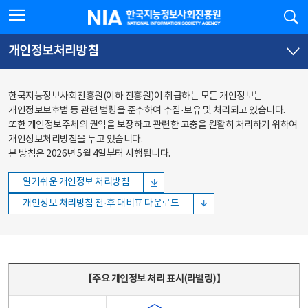
본문
전체메뉴
전체메뉴 열기
검
한국지능정보사회진흥원
바로가기
바로가기
개인정보처리방침
한국지능정보사회진흥원(이하 진흥원)이 취급하는 모든 개인정보는
개인정보보호법 등 관련 법령을 준수하여 수집·보유 및 처리되고 있습니다.
또한 개인정보주체의 권익을 보장하고 관련한 고충을 원활히 처리하기 위하여
개인정보처리방침을 두고 있습니다.
본 방침은 2026년 5월 4일부터 시행됩니다.
알기쉬운 개인정보 처리방침
개인정보 처리방침 전·후 대비표 다운로드
주요 개인정보 처리 표시(라벨링) - 주요 개인정보 처리 표시를 나타내는표
【주요 개인정보 처리 표시(라벨링)】