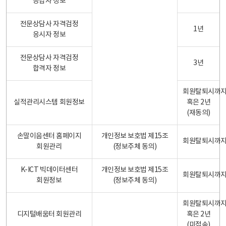
응답자 정보
전문상담사 자격검정
1년
응시자 정보
전문상담사 자격검정
3년
합격자 정보
회원탈퇴시까
실적관리시스템 회원정보
혹은 2년
(재동의)
손말이음센터 홈페이지
개인정보 보호법 제15조
회원탈퇴시까
회원관리
(정보주체 동의)
K-ICT 빅데이터센터
개인정보 보호법 제15조
회원탈퇴시까
회원정보
(정보주체 동의)
회원탈퇴시까
디지털배움터 회원관리
혹은 2년
(미접속)