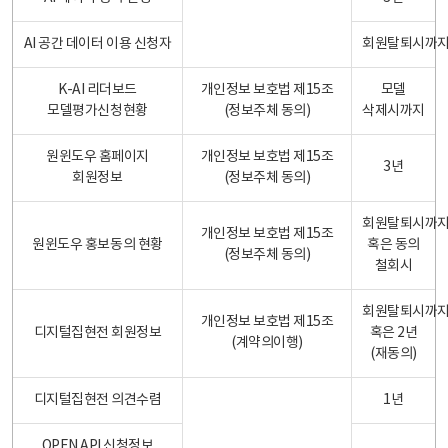
AI 공간 데이터 이용 신청자
회원탈퇴시까
K-AI 리더보드
개인정보 보호법 제15조
모델
모델평가신청현황
(정보주체 동의)
삭제시까지
원윈도우 홈페이지
개인정보 보호법 제15조
3년
회원정보
(정보주체 동의)
회원탈퇴시까
개인정보 보호법 제15조
원윈도우 홍보동의 현황
혹은 동의
(정보주체 동의)
철회시
회원탈퇴시까
개인정보 보호법 제15조
디지털집현전 회원정보
혹은 2년
(계약의이행)
(재동의)
디지털집현전 의견수렴
1년
OPEN API 신청정보