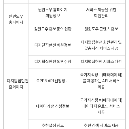
원윈도우 홈페이지
서비스 제공을 위한
회원정보
회원관리
원윈도우
홈페이지
원윈도우 홍보동의 현황
원윈도우 콘텐츠 홍보
디지털집현전 회원관리 및
디지털집현전 회원정보
맞춤지식 서비스 제공
디지털집현전 의견수렴
디지털집현전 서비스 개선
국가지식정보(메타데이터)
디지털집현전
OPEN API 신청정보
를 제공하는 API 서비스
홈페이지
제공
국가지식정보(메타데이터)
데이터개방 신청정보
데이터 다운로드 서비스
제공
추천설정 정보
추천 검색 서비스 제공