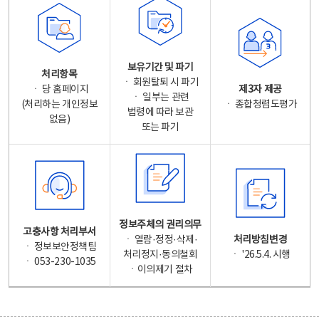
보유기간 및 파기
처리항목
ㆍ 회원탈퇴 시 파기
ㆍ 당 홈페이지
제3자 제공
ㆍ 일부는 관련
(처리하는 개인정보
ㆍ 종합청렴도평가
법령에 따라 보관
없음)
또는 파기
정보주체의 권리의무
고충사항 처리부서
ㆍ 열람·정정·삭제·
처리방침변경
ㆍ 정보보안정책팀
처리정지·동의철회
ㆍ '26.5.4. 시행
ㆍ 053-230-1035
ㆍ이의제기 절차