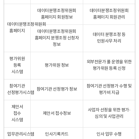
데이터분쟁조정위원회
데이터분쟁조정위원회
홈페이지 회원정보
홈페이지 회원관리
데이터분쟁조정위원회
홈페이지
데이터분쟁조정위원회
데이터 분쟁조정 등
홈페이지 분쟁조정 신청자
민원사무 처리
정보
평가위원
외부전문가 풀 운영을 위한
등록
평가위원 정보
평가위원 등록 신청
시스템
참여기관
참여기관 선정평가 수행 및
참여기관 선정평가 정보
선정평가시스템
평가비 지급
제안서
사업자 선정을 위한 평가·
접수
제안서 접수정보
심의 및 사업관리
시스템
업무관리시스템
인사기록카드
인사 업무 수행