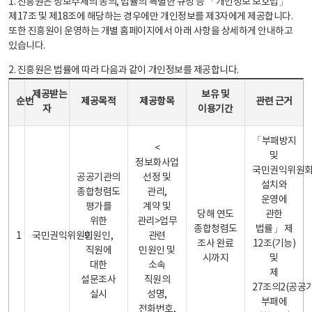
1. 진흥원은 정보주체의 동의, 법률의 특별한 규정 등 「개인정보 보호법」
제17조 및 제18조에 해당하는 경우에만 개인정보를 제3자에게 제공합니다.
또한 진흥원이 운영하는 개별 홈페이지에서 아래 사항을 상세하게 안내하고
있습니다.
2. 진흥원은 법률에 따라 다음과 같이 개인정보를 제공합니다.
개인정보 제공 안내표 - 순번, 제공받는자, 제공목적, 제공항목, 보유 및 이용기간 관련 근거로 구성
제공받는
보유 및
순번
제공목적
제공항목
관련 근거
자
이용기간
「부패방지
<
및
정보화사업
국민권익위원
공공기관의
선정 및
설치와
종합청렴도
관리,
운영에
평가를
계약 및
당해 연도
관한
위한
관리>업무
종합청렴도
법률」 제
1
국민권익위원회
민원인,
관련
조사 완료
12조(기능)
직원에
민원인 및
시까지
및
대한
소속
제
설문조사
직원의
27조의2(공공
실시
성명,
부패에
전화번호,