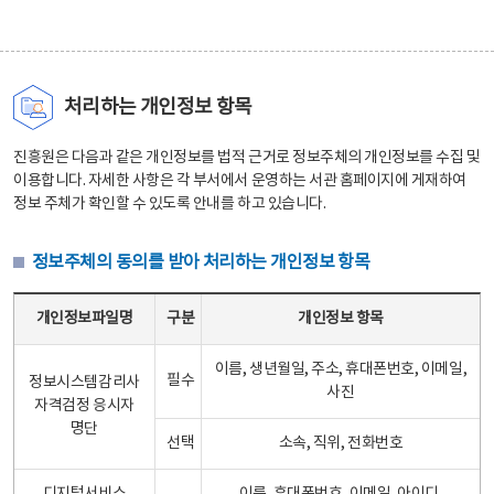
처리하는 개인정보 항목
진흥원은 다음과 같은 개인정보를 법적 근거로 정보주체의 개인정보를 수집 및
이용합니다. 자세한 사항은 각 부서에서 운영하는 서관 홈페이지에 게재하여
정보 주체가 확인할 수 있도록 안내를 하고 있습니다.
정보주체의 동의를 받아 처리하는 개인정보 항목
정보주체의 동의를 받아 처리하는 개인정보 항목 테이블 - 개인정보파일명, 구분, 개인정보 항목으로 구성
개인정보파일명
구분
개인정보 항목
이름, 생년월일, 주소, 휴대폰번호, 이메일,
필수
정보시스템감리사
사진
자격검정 응시자
명단
선택
소속, 직위, 전화번호