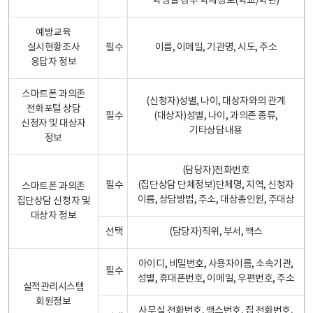
학생일 경우 학제정보(학교/학년)
예방교육
실시현황조사
필수
이름, 이메일, 기관명, 시도, 주소
응답자 정보
스마트폰 과의존
(신청자)성별, 나이, 대상자와의 관계
전화포털 상담
필수
(대상자)성별, 나이, 과의존 종류,
신청자 및 대상자
기타상담내용
정보
(담당자)전화번호
필수
(집단상담 단체정보)단체명, 지역, 신청자
스마트폰 과의존
이름, 상담방법, 주소, 대상총인원, 주대상
집단상담 신청자 및
대상자 정보
선택
(담당자)직위, 부서, 팩스
아이디, 비밀번호, 사용자이름, 소속기관,
필수
성별, 휴대폰번호, 이메일, 우편번호, 주소
실적관리시스템
회원정보
사무실 전화번호, 팩스번호, 집 전화번호,