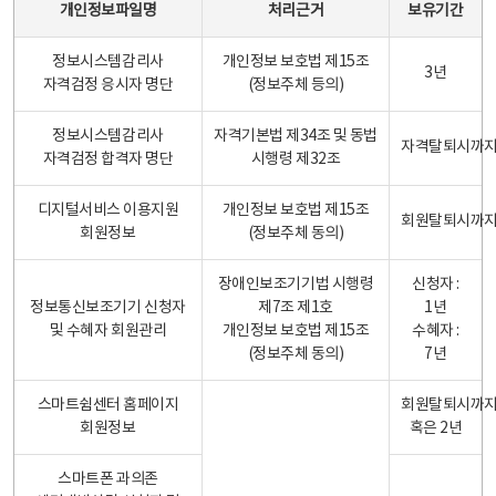
개인정보파일명
처리근거
보유기간
정보시스템감리사
개인정보 보호법 제15조
3년
자격검정 응시자 명단
(정보주체 등의)
정보시스템감리사
자격기본법 제34조 및 동법
자격탈퇴시까
자격검정 합격자 명단
시행령 제32조
디지털서비스 이용지원
개인정보 보호법 제15조
회원탈퇴시까
회원정보
(정보주체 동의)
장애인보조기기법 시행령
신청자 :
정보통신보조기기 신청자
제7조 제1호
1년
및 수혜자 회원관리
개인정보 보호법 제15조
수혜자 :
(정보주체 동의)
7년
스마트쉼센터 홈페이지
회원탈퇴시까
회원정보
혹은 2년
스마트폰 과의존