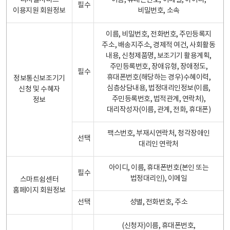
디지털서비스
이름, 휴대폰번호, 이메일, 아이디,
필수
이용지원 회원정보
비밀번호, 소속
이름, 비밀번호, 전화번호, 주민등록지
주소, 배송지주소, 경제적 여건, 사회활동
내용, 신청제품명, 보조기기 활용계획,
주민등록번호, 장애유형, 장애정도,
필수
휴대폰번호(해당하는 경우)수혜이력,
정보통신보조기기
심층상담내용, 법정대리인정보(이름,
신청 및 수혜자
주민등록번호, 법적관계, 연락처),
정보
대리작성자(이름, 관계, 전화, 휴대폰)
팩스번호, 부재시연락처, 청각장애인
선택
대리인 연락처
아이디, 이름, 휴대폰번호(본인 또는
필수
법정대리인), 이메일
스마트쉼센터
홈페이지 회원정보
선택
성별, 전화번호, 주소
(신청자)이름, 휴대폰번호,