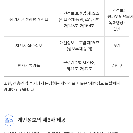
개인정보 :
개인정보 보호법 제15조
평가위원탈퇴
참여기관 선정평가 정보
(정보주체 동의) 소득세법
녹화영상 :
제145조, 제164조
1년
개인정보 보호법 제15조
제안서 접수정보
5년
(정보주체 동의)
근로기준법 제39조,
인사기록카드
준영구
제41조, 제42조
또한, 진흥원 각 부서에서 운영하는 개인정보 파일은
'개인정보 포털'
에서
안내하고 있습니다.
개인정보의 제3자 제공