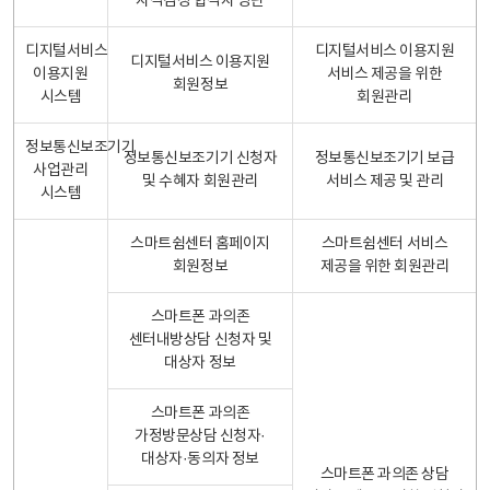
자격검정 합격자 명단
디지털서비스
디지털서비스 이용지원
디지털서비스 이용지원
이용지원
서비스 제공을 위한
회원정보
시스템
회원관리
정보통신보조기기
정보통신보조기기 신청자
정보통신보조기기 보급
사업관리
및 수혜자 회원관리
서비스 제공 및 관리
시스템
스마트쉼센터 홈페이지
스마트쉼센터 서비스
회원정보
제공을 위한 회원관리
스마트폰 과의존
센터내방상담 신청자 및
대상자 정보
스마트폰 과의존
가정방문상담 신청자·
대상자·동의자 정보
스마트폰 과의존 상담