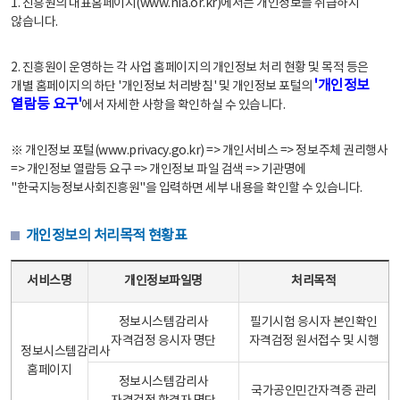
1. 진흥원의 대표홈페이지(www.nia.or.kr)에서는 개인정보를 취급하지
않습니다.
2. 진흥원이 운영하는 각 사업 홈페이지의 개인정보 처리 현황 및 목적 등은
'개인정보
개별 홈페이지의 하단 '개인정보 처리방침' 및 개인정보 포털의
열람등 요구'
에서 자세한 사항을 확인하실 수 있습니다.
※ 개인정보 포털(www.privacy.go.kr) => 개인서비스 => 정보주체 권리행사
=> 개인정보 열람등 요구 => 개인정보 파일 검색 => 기관명에
"한국지능정보사회진흥원"을 입력하면 세부 내용을 확인할 수 있습니다.
개인정보의 처리목적 현황표
개인정보의 처리목적 현황표 - 서비스명, 개인정보파일명, 처리목적으로 구성
서비스명
개인정보파일명
처리목적
정보시스템감리사
필기시험 응시자 본인확인
자격검정 응시자 명단
자격검정 원서접수 및 시행
정보시스템감리사
홈페이지
정보시스템감리사
국가공인민간자격증 관리