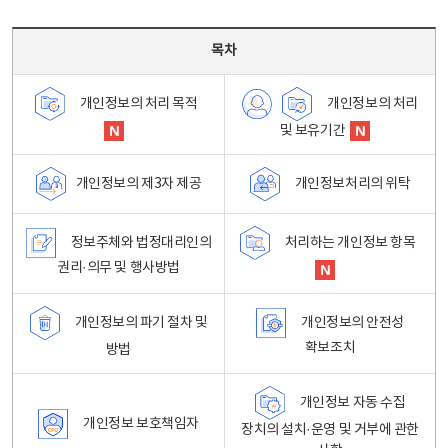
목차 - 개인정보 처리방침 목차를 나타내는표
목차
개인정보의 처리
개인정보의 처리 목적
및 보유기간
개인정보처리의 위탁
개인정보의 제3자 제공
정보주체와 법정대리인의
처리하는 개인정보 항목
권리·의무 및 행사방법
개인정보의 파기 절차 및
개인정보의 안전성
확보조치
방법
개인정보 자동 수집
개인정보 보호책임자
장치의 설치·운영 및 거부에 관한