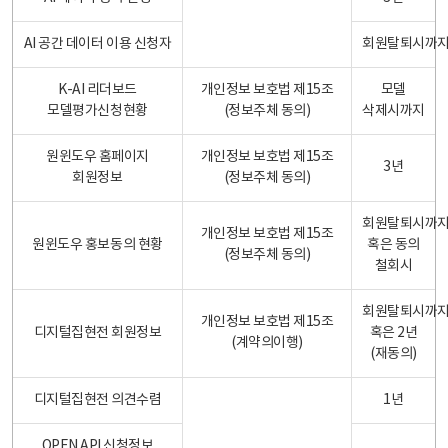
AI 공간 데이터 이용 신청자
회원탈퇴시까
K-AI 리더보드
개인정보 보호법 제15조
모델
모델평가신청현황
(정보주체 동의)
삭제시까지
원윈도우 홈페이지
개인정보 보호법 제15조
3년
회원정보
(정보주체 동의)
회원탈퇴시까
개인정보 보호법 제15조
원윈도우 홍보동의 현황
혹은 동의
(정보주체 동의)
철회시
회원탈퇴시까
개인정보 보호법 제15조
디지털집현전 회원정보
혹은 2년
(계약의이행)
(재동의)
디지털집현전 의견수렴
1년
OPEN API 신청정보