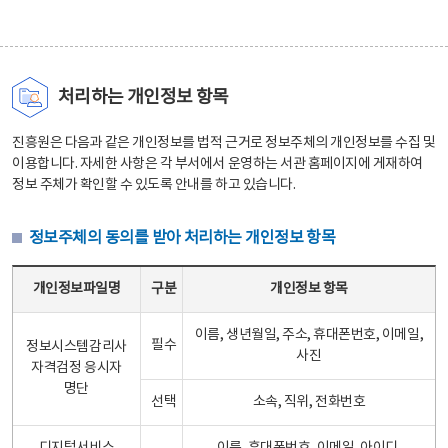
처리하는 개인정보 항목
진흥원은 다음과 같은 개인정보를 법적 근거로 정보주체의 개인정보를 수집 및
이용합니다. 자세한 사항은 각 부서에서 운영하는 서관 홈페이지에 게재하여
정보 주체가 확인할 수 있도록 안내를 하고 있습니다.
정보주체의 동의를 받아 처리하는 개인정보 항목
정보주체의 동의를 받아 처리하는 개인정보 항목 테이블 - 개인정보파일명, 구분, 개인정보 항목으로 구성
개인정보파일명
구분
개인정보 항목
이름, 생년월일, 주소, 휴대폰번호, 이메일,
필수
정보시스템감리사
사진
자격검정 응시자
명단
선택
소속, 직위, 전화번호