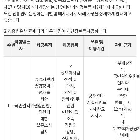
1. 진흥원은 정보주체의 동의, 법률의 특별한 규정 등 「개인정보 보호법」
제17조 및 제18조에 해당하는 경우에만 개인정보를 제3자에게 제공합니다.
또한 진흥원이 운영하는 개별 홈페이지에서 아래 사항을 상세하게 안내하고
있습니다.
2. 진흥원은 법률에 따라 다음과 같이 개인정보를 제공합니다.
개인정보 제공 안내표 - 순번, 제공받는자, 제공목적, 제공항목, 보유 및 이용기간 관련 근거로 구성
제공받는
보유 및
순번
제공목적
제공항목
관련 근거
자
이용기간
「부패방지
<
및
정보화사업
국민권익위원
공공기관의
선정 및
설치와
종합청렴도
관리,
운영에
평가를
계약 및
당해 연도
관한
위한
관리>업무
종합청렴도
법률」 제
1
국민권익위원회
민원인,
관련
조사 완료
12조(기능)
직원에
민원인 및
시까지
및
대한
소속
제
설문조사
직원의
27조의2(공공
실시
성명,
부패에
전화번호,