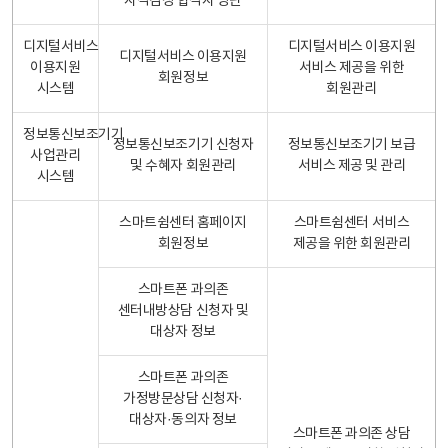
자격검정 합격자 명단
디지털서비스
디지털서비스 이용지원
디지털서비스 이용지원
이용지원
서비스 제공을 위한
회원정보
시스템
회원관리
정보통신보조기기
정보통신보조기기 신청자
정보통신보조기기 보급
사업관리
및 수혜자 회원관리
서비스 제공 및 관리
시스템
스마트쉼센터 홈페이지
스마트쉼센터 서비스
회원정보
제공을 위한 회원관리
스마트폰 과의존
센터내방상담 신청자 및
대상자 정보
스마트폰 과의존
가정방문상담 신청자·
대상자·동의자 정보
스마트폰 과의존 상담