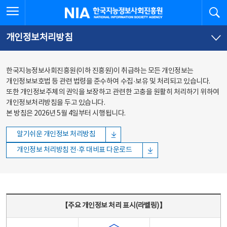
본문
전체메뉴
전체메뉴 열기
검
한국지능정보사회진흥원
바로가기
바로가기
개인정보처리방침
한국지능정보사회진흥원(이하 진흥원)이 취급하는 모든 개인정보는
개인정보보호법 등 관련 법령을 준수하여 수집·보유 및 처리되고 있습니다.
또한 개인정보주체의 권익을 보장하고 관련한 고충을 원활히 처리하기 위하여
개인정보처리방침을 두고 있습니다.
본 방침은 2026년 5월 4일부터 시행됩니다.
알기쉬운 개인정보 처리방침
개인정보 처리방침 전·후 대비표 다운로드
주요 개인정보 처리 표시(라벨링) - 주요 개인정보 처리 표시를 나타내는표
【주요 개인정보 처리 표시(라벨링)】