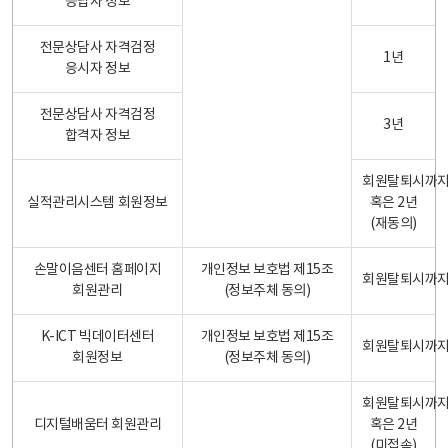
응답자 정보
전문상담사 자격검정
1년
응시자 정보
전문상담사 자격검정
3년
합격자 정보
회원탈퇴시까
실적관리시스템 회원정보
혹은 2년
(재동의)
손말이음센터 홈페이지
개인정보 보호법 제15조
회원탈퇴시까
회원관리
(정보주체 동의)
K-ICT 빅데이터센터
개인정보 보호법 제15조
회원탈퇴시까
회원정보
(정보주체 동의)
회원탈퇴시까
디지털배움터 회원관리
혹은 2년
(미접속)