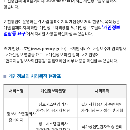
1. 진흥원의 대표홈페이지(www.nia.or.kr)에서는 개인정보를 취급하지
않습니다.
2. 진흥원이 운영하는 각 사업 홈페이지의 개인정보 처리 현황 및 목적 등은
'개인정보
개별 홈페이지의 하단 '개인정보 처리방침' 및 개인정보 포털의
열람등 요구'
에서 자세한 사항을 확인하실 수 있습니다.
※ 개인정보 포털(www.privacy.go.kr) => 개인서비스 => 정보주체 권리행사
=> 개인정보 열람등 요구 => 개인정보 파일 검색 => 기관명에
"한국지능정보사회진흥원"을 입력하면 세부 내용을 확인할 수 있습니다.
개인정보의 처리목적 현황표
개인정보의 처리목적 현황표 - 서비스명, 개인정보파일명, 처리목적으로 구성
서비스명
개인정보파일명
처리목적
정보시스템감리사
필기시험 응시자 본인확인
자격검정 응시자 명단
자격검정 원서접수 및 시행
정보시스템감리사
홈페이지
정보시스템감리사
국가공인민간자격증 관리