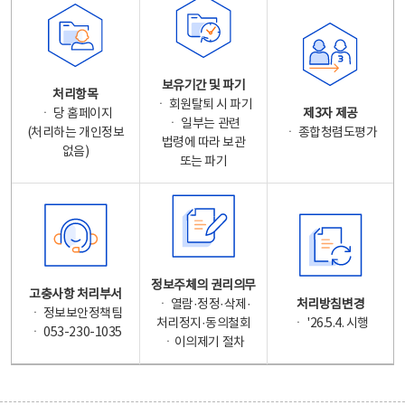
보유기간 및 파기
처리항목
ㆍ 회원탈퇴 시 파기
ㆍ 당 홈페이지
제3자 제공
ㆍ 일부는 관련
(처리하는 개인정보
ㆍ 종합청렴도평가
법령에 따라 보관
없음)
또는 파기
정보주체의 권리의무
고충사항 처리부서
ㆍ 열람·정정·삭제·
처리방침변경
ㆍ 정보보안정책팀
처리정지·동의철회
ㆍ '26.5.4. 시행
ㆍ 053-230-1035
ㆍ이의제기 절차