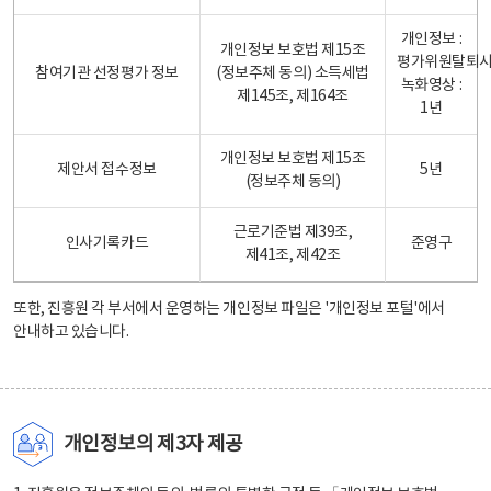
개인정보 :
개인정보 보호법 제15조
평가위원탈퇴
참여기관 선정평가 정보
(정보주체 동의) 소득세법
녹화영상 :
제145조, 제164조
1년
개인정보 보호법 제15조
제안서 접수정보
5년
(정보주체 동의)
근로기준법 제39조,
인사기록카드
준영구
제41조, 제42조
또한, 진흥원 각 부서에서 운영하는 개인정보 파일은
'개인정보 포털'
에서
안내하고 있습니다.
개인정보의 제3자 제공