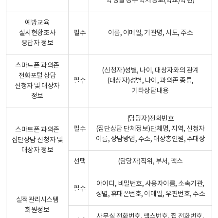
학생일 경우 학제정보(학교/학년)
예방교육
실시현황조사
필수
이름, 이메일, 기관명, 시도, 주소
응답자 정보
스마트폰 과의존
(신청자)성별, 나이, 대상자와의 관계
전화포털 상담
필수
(대상자)성별, 나이, 과의존 종류,
신청자 및 대상자
기타상담내용
정보
(담당자)전화번호
필수
(집단상담 단체정보)단체명, 지역, 신청자
스마트폰 과의존
이름, 상담방법, 주소, 대상총인원, 주대상
집단상담 신청자 및
대상자 정보
선택
(담당자)직위, 부서, 팩스
아이디, 비밀번호, 사용자이름, 소속기관,
필수
성별, 휴대폰번호, 이메일, 우편번호, 주소
실적관리시스템
회원정보
사무실 전화번호, 팩스번호, 집 전화번호,