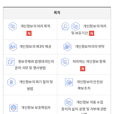
목차 - 개인정보 처리방침 목차를 나타내는표
목차
개인정보의 처리
개인정보의 처리 목적
및 보유기간
개인정보처리의 위탁
개인정보의 제3자 제공
정보주체와 법정대리인의
처리하는 개인정보 항목
권리·의무 및 행사방법
개인정보의 파기 절차 및
개인정보의 안전성
확보조치
방법
개인정보 자동 수집
개인정보 보호책임자
장치의 설치·운영 및 거부에 관한