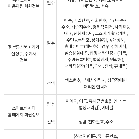
디지털서비스
이름, 휴대폰번호, 이메일, 아이디,
필수
이용지원 회원정보
비밀번호, 소속
이름, 비밀번호, 전화번호, 주민등록지
주소, 배송지주소, 경제적 여건, 사회활동
내용, 신청제품명, 보조기기 활용계획,
주민등록번호, 장애유형, 장애정도,
필수
휴대폰번호(해당하는 경우)수혜이력,
정보통신보조기기
심층상담내용, 법정대리인정보(이름,
신청 및 수혜자
주민등록번호, 법적관계, 연락처),
정보
대리작성자(이름, 관계, 전화, 휴대폰)
팩스번호, 부재시연락처, 청각장애인
선택
대리인 연락처
아이디, 이름, 휴대폰번호(본인 또는
필수
법정대리인), 이메일
스마트쉼센터
홈페이지 회원정보
선택
성별, 전화번호, 주소
(신청자)이름, 휴대폰번호,