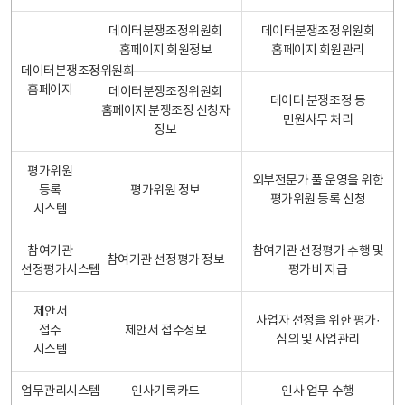
데이터분쟁조정위원회
데이터분쟁조정위원회
홈페이지 회원정보
홈페이지 회원관리
데이터분쟁조정위원회
홈페이지
데이터분쟁조정위원회
데이터 분쟁조정 등
홈페이지 분쟁조정 신청자
민원사무 처리
정보
평가위원
외부전문가 풀 운영을 위한
등록
평가위원 정보
평가위원 등록 신청
시스템
참여기관
참여기관 선정평가 수행 및
참여기관 선정평가 정보
선정평가시스템
평가비 지급
제안서
사업자 선정을 위한 평가·
접수
제안서 접수정보
심의 및 사업관리
시스템
업무관리시스템
인사기록카드
인사 업무 수행