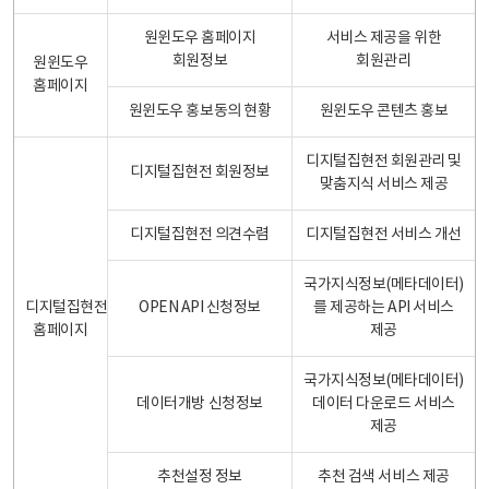
원윈도우 홈페이지
서비스 제공을 위한
회원정보
회원관리
원윈도우
홈페이지
원윈도우 홍보동의 현황
원윈도우 콘텐츠 홍보
디지털집현전 회원관리 및
디지털집현전 회원정보
맞춤지식 서비스 제공
디지털집현전 의견수렴
디지털집현전 서비스 개선
국가지식정보(메타데이터)
디지털집현전
OPEN API 신청정보
를 제공하는 API 서비스
홈페이지
제공
국가지식정보(메타데이터)
데이터개방 신청정보
데이터 다운로드 서비스
제공
추천설정 정보
추천 검색 서비스 제공