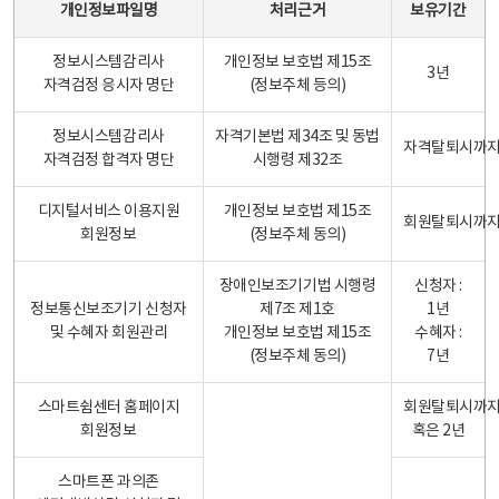
개인정보파일명
처리근거
보유기간
정보시스템감리사
개인정보 보호법 제15조
3년
자격검정 응시자 명단
(정보주체 등의)
정보시스템감리사
자격기본법 제34조 및 동법
자격탈퇴시까
자격검정 합격자 명단
시행령 제32조
디지털서비스 이용지원
개인정보 보호법 제15조
회원탈퇴시까
회원정보
(정보주체 동의)
장애인보조기기법 시행령
신청자 :
정보통신보조기기 신청자
제7조 제1호
1년
및 수혜자 회원관리
개인정보 보호법 제15조
수혜자 :
(정보주체 동의)
7년
스마트쉼센터 홈페이지
회원탈퇴시까
회원정보
혹은 2년
스마트폰 과의존