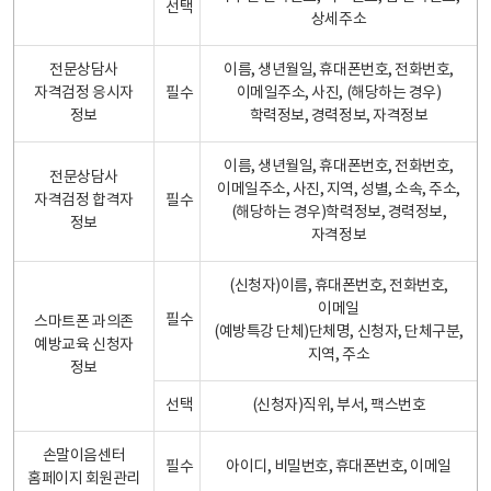
선택
상세주소
전문상담사
이름, 생년월일, 휴대폰번호, 전화번호,
자격검정 응시자
필수
이메일주소, 사진, (해당하는 경우)
정보
학력정보, 경력정보, 자격정보
이름, 생년월일, 휴대폰번호, 전화번호,
전문상담사
이메일주소, 사진, 지역, 성별, 소속, 주소,
자격검정 합격자
필수
(해당하는 경우)학력정보, 경력정보,
정보
자격정보
(신청자)이름, 휴대폰번호, 전화번호,
이메일
필수
스마트폰 과의존
(예방특강 단체)단체명, 신청자, 단체구분,
예방교육 신청자
지역, 주소
정보
선택
(신청자)직위, 부서, 팩스번호
손말이음센터
필수
아이디, 비밀번호, 휴대폰번호, 이메일
홈페이지 회원관리