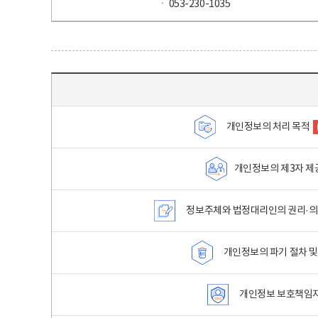
ㆍ 053-230-1035
목차 - 개인정보 처리방침 목차를 나타내는표
개인정보의 처리 목적
개인정보의 제3자 제
정보주체와 법정대리인의 권리·의
개인정보의 파기 절차 및
개인정보 보호책임