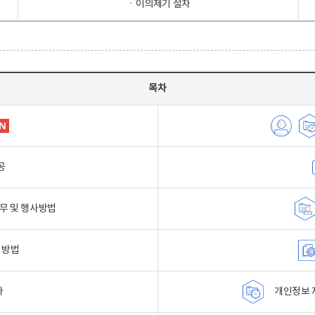
ㆍ이의제기 절차
목차
공
무 및 행사방법
 방법
자
개인정보 자