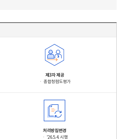
제3자 제공
ㆍ 종합청렴도평가
처리방침변경
ㆍ '26.5.4. 시행