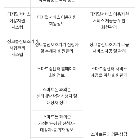
자격검정 합격자 명단
디지털서비스
디지털서비스 이용지원
디지털서비스 이용지원
이용지원
서비스 제공을 위한
회원정보
시스템
회원관리
정보통신보조기기
정보통신보조기기 신청자
정보통신보조기기 보급
사업관리
및 수혜자 회원관리
서비스 제공 및 관리
시스템
스마트쉼센터 홈페이지
스마트쉼센터 서비스
회원정보
제공을 위한 회원관리
스마트폰 과의존
센터내방상담 신청자 및
대상자 정보
스마트폰 과의존
가정방문상담 신청자·
대상자·동의자 정보
스마트폰 과의존 상담