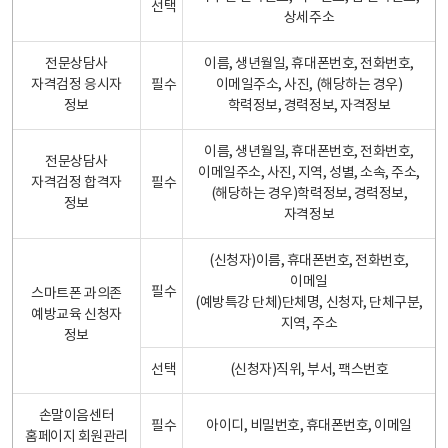
선택
상세주소
전문상담사
이름, 생년월일, 휴대폰번호, 전화번호,
자격검정 응시자
필수
이메일주소, 사진, (해당하는 경우)
정보
학력정보, 경력정보, 자격정보
이름, 생년월일, 휴대폰번호, 전화번호,
전문상담사
이메일주소, 사진, 지역, 성별, 소속, 주소,
자격검정 합격자
필수
(해당하는 경우)학력정보, 경력정보,
정보
자격정보
(신청자)이름, 휴대폰번호, 전화번호,
이메일
필수
스마트폰 과의존
(예방특강 단체)단체명, 신청자, 단체구분,
예방교육 신청자
지역, 주소
정보
선택
(신청자)직위, 부서, 팩스번호
손말이음센터
필수
아이디, 비밀번호, 휴대폰번호, 이메일
홈페이지 회원관리