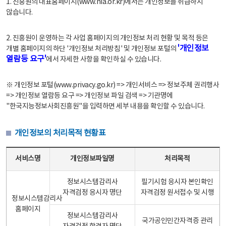
1. 진흥원의 대표홈페이지(www.nia.or.kr)에서는 개인정보를 취급하지
않습니다.
2. 진흥원이 운영하는 각 사업 홈페이지의 개인정보 처리 현황 및 목적 등은
'개인정보
개별 홈페이지의 하단 '개인정보 처리방침' 및 개인정보 포털의
열람등 요구'
에서 자세한 사항을 확인하실 수 있습니다.
※ 개인정보 포털(www.privacy.go.kr) => 개인서비스 => 정보주체 권리행사
=> 개인정보 열람등 요구 => 개인정보 파일 검색 => 기관명에
"한국지능정보사회진흥원"을 입력하면 세부 내용을 확인할 수 있습니다.
개인정보의 처리목적 현황표
개인정보의 처리목적 현황표 - 서비스명, 개인정보파일명, 처리목적으로 구성
서비스명
개인정보파일명
처리목적
정보시스템감리사
필기시험 응시자 본인확인
자격검정 응시자 명단
자격검정 원서접수 및 시행
정보시스템감리사
홈페이지
정보시스템감리사
국가공인민간자격증 관리