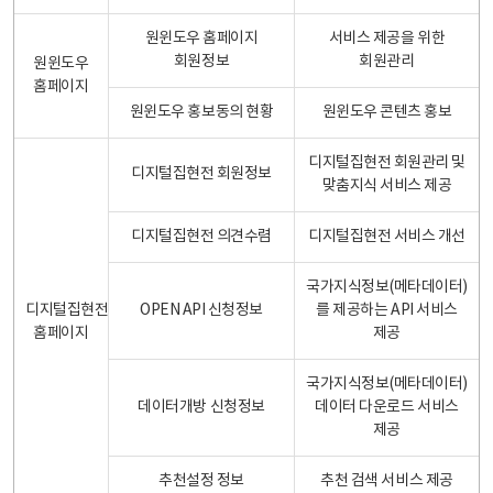
원윈도우 홈페이지
서비스 제공을 위한
회원정보
회원관리
원윈도우
홈페이지
원윈도우 홍보동의 현황
원윈도우 콘텐츠 홍보
디지털집현전 회원관리 및
디지털집현전 회원정보
맞춤지식 서비스 제공
디지털집현전 의견수렴
디지털집현전 서비스 개선
국가지식정보(메타데이터)
디지털집현전
OPEN API 신청정보
를 제공하는 API 서비스
홈페이지
제공
국가지식정보(메타데이터)
데이터개방 신청정보
데이터 다운로드 서비스
제공
추천설정 정보
추천 검색 서비스 제공