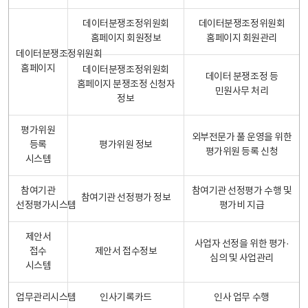
데이터분쟁조정위원회
데이터분쟁조정위원회
홈페이지 회원정보
홈페이지 회원관리
데이터분쟁조정위원회
홈페이지
데이터분쟁조정위원회
데이터 분쟁조정 등
홈페이지 분쟁조정 신청자
민원사무 처리
정보
평가위원
외부전문가 풀 운영을 위한
등록
평가위원 정보
평가위원 등록 신청
시스템
참여기관
참여기관 선정평가 수행 및
참여기관 선정평가 정보
선정평가시스템
평가비 지급
제안서
사업자 선정을 위한 평가·
접수
제안서 접수정보
심의 및 사업관리
시스템
업무관리시스템
인사기록카드
인사 업무 수행