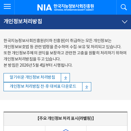
본문
전체메뉴
전체메뉴 열기
검
한국지능정보사회진흥원
바로가기
바로가기
개인정보처리방침
한국지능정보사회진흥원(이하 진흥원)이 취급하는 모든 개인정보는
개인정보보호법 등 관련 법령을 준수하여 수집·보유 및 처리되고 있습니다.
또한 개인정보주체의 권익을 보장하고 관련한 고충을 원활히 처리하기 위하여
개인정보처리방침을 두고 있습니다.
본 방침은 2026년 5월 4일부터 시행됩니다.
알기쉬운 개인정보 처리방침
개인정보 처리방침 전·후 대비표 다운로드
주요 개인정보 처리 표시(라벨링) - 주요 개인정보 처리 표시를 나타내는표
【주요 개인정보 처리 표시(라벨링)】