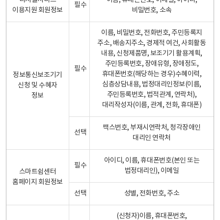
디지털서비스
이름, 휴대폰번호, 이메일, 아이디,
필수
이용지원 회원정보
비밀번호, 소속
이름, 비밀번호, 전화번호, 주민등록지
주소, 배송지주소, 경제적 여건, 사회활동
내용, 신청제품명, 보조기기 활용계획,
주민등록번호, 장애유형, 장애정도,
필수
휴대폰번호(해당하는 경우)수혜이력,
정보통신보조기기
심층상담내용, 법정대리인정보(이름,
신청 및 수혜자
주민등록번호, 법적관계, 연락처),
정보
대리작성자(이름, 관계, 전화, 휴대폰)
팩스번호, 부재시연락처, 청각장애인
선택
대리인 연락처
아이디, 이름, 휴대폰번호(본인 또는
필수
법정대리인), 이메일
스마트쉼센터
홈페이지 회원정보
선택
성별, 전화번호, 주소
(신청자)이름, 휴대폰번호,