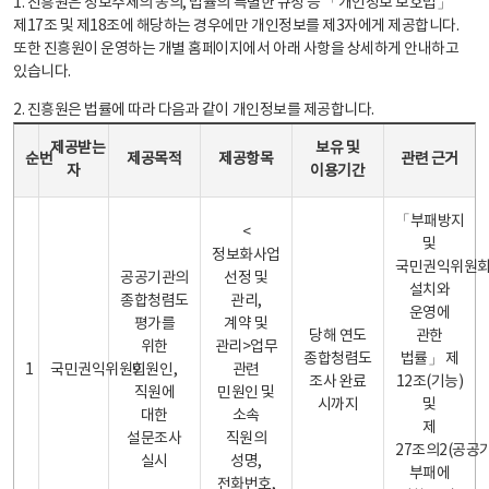
1. 진흥원은 정보주체의 동의, 법률의 특별한 규정 등 「개인정보 보호법」
제17조 및 제18조에 해당하는 경우에만 개인정보를 제3자에게 제공합니다.
또한 진흥원이 운영하는 개별 홈페이지에서 아래 사항을 상세하게 안내하고
있습니다.
2. 진흥원은 법률에 따라 다음과 같이 개인정보를 제공합니다.
개인정보 제공 안내표 - 순번, 제공받는자, 제공목적, 제공항목, 보유 및 이용기간 관련 근거로 구성
제공받는
보유 및
순번
제공목적
제공항목
관련 근거
자
이용기간
「부패방지
<
및
정보화사업
국민권익위원
공공기관의
선정 및
설치와
종합청렴도
관리,
운영에
평가를
계약 및
당해 연도
관한
위한
관리>업무
종합청렴도
법률」 제
1
국민권익위원회
민원인,
관련
조사 완료
12조(기능)
직원에
민원인 및
시까지
및
대한
소속
제
설문조사
직원의
27조의2(공공
실시
성명,
부패에
전화번호,