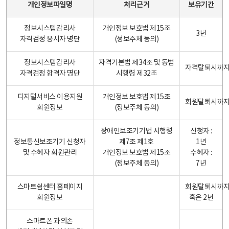
개인정보파일명
처리근거
보유기간
정보시스템감리사
개인정보 보호법 제15조
3년
자격검정 응시자 명단
(정보주체 등의)
정보시스템감리사
자격기본법 제34조 및 동법
자격탈퇴시까
자격검정 합격자 명단
시행령 제32조
디지털서비스 이용지원
개인정보 보호법 제15조
회원탈퇴시까
회원정보
(정보주체 동의)
장애인보조기기법 시행령
신청자 :
정보통신보조기기 신청자
제7조 제1호
1년
및 수혜자 회원관리
개인정보 보호법 제15조
수혜자 :
(정보주체 동의)
7년
스마트쉼센터 홈페이지
회원탈퇴시까
회원정보
혹은 2년
스마트폰 과의존