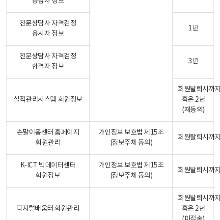
응답자 정보
전문상담사 자격검정
1년
응시자 정보
전문상담사 자격검정
3년
합격자 정보
회원탈퇴시까
실적관리시스템 회원정보
혹은 2년
(재동의)
손말이음센터 홈페이지
개인정보 보호법 제15조
회원탈퇴시까
회원관리
(정보주체 동의)
K-ICT 빅데이터센터
개인정보 보호법 제15조
회원탈퇴시까
회원정보
(정보주체 동의)
회원탈퇴시까
디지털배움터 회원관리
혹은 2년
(미접속)