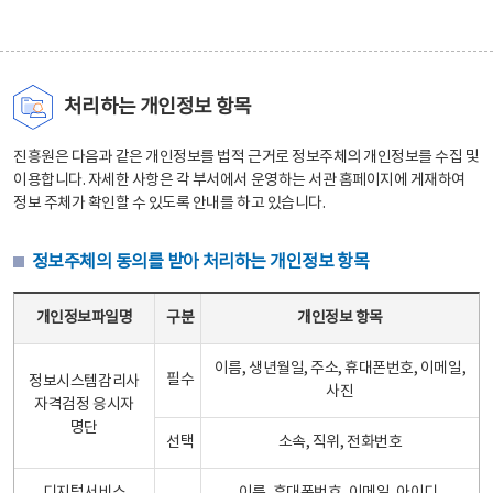
처리하는 개인정보 항목
진흥원은 다음과 같은 개인정보를 법적 근거로 정보주체의 개인정보를 수집 및
이용합니다. 자세한 사항은 각 부서에서 운영하는 서관 홈페이지에 게재하여
정보 주체가 확인할 수 있도록 안내를 하고 있습니다.
정보주체의 동의를 받아 처리하는 개인정보 항목
정보주체의 동의를 받아 처리하는 개인정보 항목 테이블 - 개인정보파일명, 구분, 개인정보 항목으로 구성
개인정보파일명
구분
개인정보 항목
이름, 생년월일, 주소, 휴대폰번호, 이메일,
필수
정보시스템감리사
사진
자격검정 응시자
명단
선택
소속, 직위, 전화번호