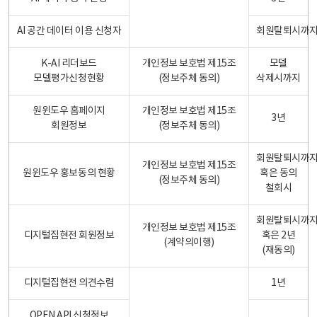
AI 공간 데이터 이용 신청자
회원탈퇴시까
K-AI 리더보드
개인정보 보호법 제15조
모델
모델평가신청현황
(정보주체 동의)
삭제시까지
원윈도우 홈페이지
개인정보 보호법 제15조
3년
회원정보
(정보주체 동의)
회원탈퇴시까
개인정보 보호법 제15조
원윈도우 홍보동의 현황
혹은 동의
(정보주체 동의)
철회시
회원탈퇴시까
개인정보 보호법 제15조
디지털집현전 회원정보
혹은 2년
(계약의이행)
(재동의)
디지털집현전 의견수렴
1년
OPEN API 신청정보