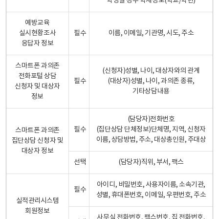
학생일 경우 학제정보(학교/학년)
예방교육
실시현황조사
필수
이름, 이메일, 기관명, 시도, 주소
응답자 정보
스마트폰 과의존
(신청자)성별, 나이, 대상자와의 관계
전화포털 상담
필수
(대상자)성별, 나이, 과의존 종류,
신청자 및 대상자
기타상담내용
정보
(담당자)전화번호
필수
(집단상담 단체정보)단체명, 지역, 신청자
스마트폰 과의존
이름, 상담방법, 주소, 대상총인원, 주대상
집단상담 신청자 및
대상자 정보
선택
(담당자)직위, 부서, 팩스
아이디, 비밀번호, 사용자이름, 소속기관,
필수
성별, 휴대폰번호, 이메일, 우편번호, 주소
실적관리시스템
회원정보
사무실 전화번호, 팩스번호, 집 전화번호,