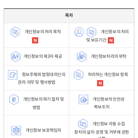
목차 - 개인정보 처리방침 목차를 나타내는표
목차
개인정보의 처리
개인정보의 처리 목적
및 보유기간
개인정보처리의 위탁
개인정보의 제3자 제공
정보주체와 법정대리인의
처리하는 개인정보 항목
권리·의무 및 행사방법
개인정보의 파기 절차 및
개인정보의 안전성
확보조치
방법
개인정보 자동 수집
개인정보 보호책임자
장치의 설치·운영 및 거부에 관한