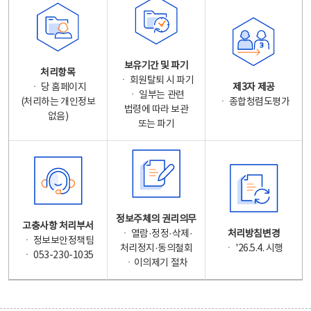
보유기간 및 파기
처리항목
ㆍ 회원탈퇴 시 파기
ㆍ 당 홈페이지
제3자 제공
ㆍ 일부는 관련
(처리하는 개인정보
ㆍ 종합청렴도평가
법령에 따라 보관
없음)
또는 파기
정보주체의 권리의무
고충사항 처리부서
ㆍ 열람·정정·삭제·
처리방침변경
ㆍ 정보보안정책팀
처리정지·동의철회
ㆍ '26.5.4. 시행
ㆍ 053-230-1035
ㆍ이의제기 절차