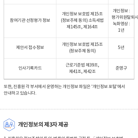
개인정보 :
개인정보 보호법 제15조
평가위원탈퇴
참여기관 선정평가 정보
(정보주체 동의) 소득세법
녹화영상 :
제145조, 제164조
1년
개인정보 보호법 제15조
제안서 접수정보
5년
(정보주체 동의)
근로기준법 제39조,
인사기록카드
준영구
제41조, 제42조
또한, 진흥원 각 부서에서 운영하는 개인정보 파일은
'개인정보 포털'
에서
안내하고 있습니다.
개인정보의 제3자 제공