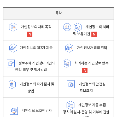
목차 - 개인정보 처리방침 목차를 나타내는표
목차
개인정보의 처리
개인정보의 처리 목적
및 보유기간
개인정보처리의 위탁
개인정보의 제3자 제공
정보주체와 법정대리인의
처리하는 개인정보 항목
권리·의무 및 행사방법
개인정보의 파기 절차 및
개인정보의 안전성
확보조치
방법
개인정보 자동 수집
개인정보 보호책임자
장치의 설치·운영 및 거부에 관한