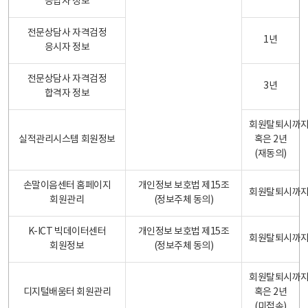
응답자 정보
전문상담사 자격검정
1년
응시자 정보
전문상담사 자격검정
3년
합격자 정보
회원탈퇴시까
실적관리시스템 회원정보
혹은 2년
(재동의)
손말이음센터 홈페이지
개인정보 보호법 제15조
회원탈퇴시까
회원관리
(정보주체 동의)
K-ICT 빅데이터센터
개인정보 보호법 제15조
회원탈퇴시까
회원정보
(정보주체 동의)
회원탈퇴시까
디지털배움터 회원관리
혹은 2년
(미접속)