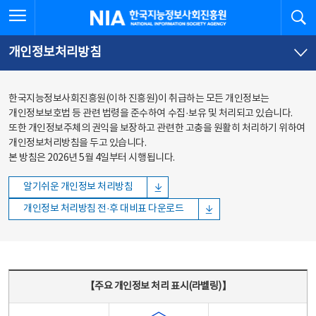
본문
전체메뉴
전체메뉴 열기
검
한국지능정보사회진흥원
바로가기
바로가기
개인정보처리방침
한국지능정보사회진흥원(이하 진흥원)이 취급하는 모든 개인정보는
개인정보보호법 등 관련 법령을 준수하여 수집·보유 및 처리되고 있습니다.
또한 개인정보주체의 권익을 보장하고 관련한 고충을 원활히 처리하기 위하여
개인정보처리방침을 두고 있습니다.
본 방침은 2026년 5월 4일부터 시행됩니다.
알기쉬운 개인정보 처리방침
개인정보 처리방침 전·후 대비표 다운로드
주요 개인정보 처리 표시(라벨링) - 주요 개인정보 처리 표시를 나타내는표
【주요 개인정보 처리 표시(라벨링)】