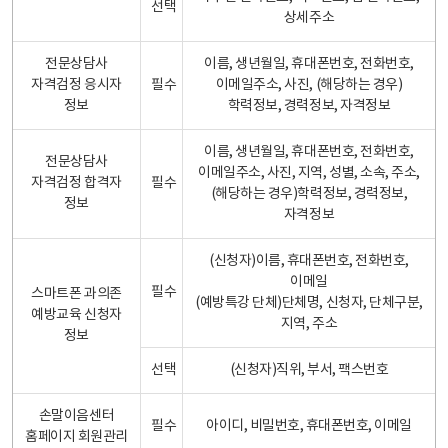
선택
상세주소
전문상담사
이름, 생년월일, 휴대폰번호, 전화번호,
자격검정 응시자
필수
이메일주소, 사진, (해당하는 경우)
정보
학력정보, 경력정보, 자격정보
이름, 생년월일, 휴대폰번호, 전화번호,
전문상담사
이메일주소, 사진, 지역, 성별, 소속, 주소,
자격검정 합격자
필수
(해당하는 경우)학력정보, 경력정보,
정보
자격정보
(신청자)이름, 휴대폰번호, 전화번호,
이메일
필수
스마트폰 과의존
(예방특강 단체)단체명, 신청자, 단체구분,
예방교육 신청자
지역, 주소
정보
선택
(신청자)직위, 부서, 팩스번호
손말이음센터
필수
아이디, 비밀번호, 휴대폰번호, 이메일
홈페이지 회원관리