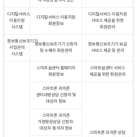
자격검정 합격자 명단
디지털서비스
디지털서비스 이용지원
디지털서비스 이용지원
이용지원
서비스 제공을 위한
회원정보
시스템
회원관리
정보통신보조기기
정보통신보조기기 신청자
정보통신보조기기 보급
사업관리
및 수혜자 회원관리
서비스 제공 및 관리
시스템
스마트쉼센터 홈페이지
스마트쉼센터 서비스
회원정보
제공을 위한 회원관리
스마트폰 과의존
센터내방상담 신청자 및
대상자 정보
스마트폰 과의존
가정방문상담 신청자·
대상자·동의자 정보
스마트폰 과의존 상담