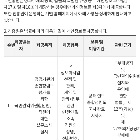
1. 진흥원은 정보주체의 동의, 법률의 특별한 규정 등 「개인정보 보호법」
제17조 및 제18조에 해당하는 경우에만 개인정보를 제3자에게 제공합니다.
또한 진흥원이 운영하는 개별 홈페이지에서 아래 사항을 상세하게 안내하고
있습니다.
2. 진흥원은 법률에 따라 다음과 같이 개인정보를 제공합니다.
개인정보 제공 안내표 - 순번, 제공받는자, 제공목적, 제공항목, 보유 및 이용기간 관련 근거로 구성
제공받는
보유 및
순번
제공목적
제공항목
관련 근거
자
이용기간
「부패방지
<
및
정보화사업
국민권익위원
공공기관의
선정 및
설치와
종합청렴도
관리,
운영에
평가를
계약 및
당해 연도
관한
위한
관리>업무
종합청렴도
법률」 제
1
국민권익위원회
민원인,
관련
조사 완료
12조(기능)
직원에
민원인 및
시까지
및
대한
소속
제
설문조사
직원의
27조의2(공공
실시
성명,
부패에
전화번호,