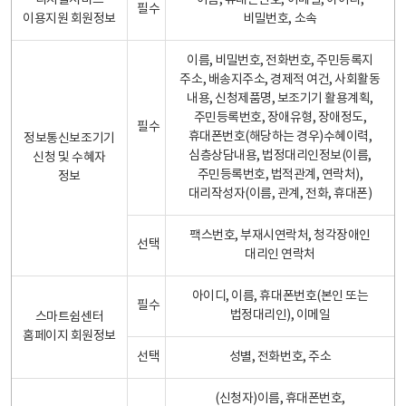
디지털서비스
이름, 휴대폰번호, 이메일, 아이디,
필수
이용지원 회원정보
비밀번호, 소속
이름, 비밀번호, 전화번호, 주민등록지
주소, 배송지주소, 경제적 여건, 사회활동
내용, 신청제품명, 보조기기 활용계획,
주민등록번호, 장애유형, 장애정도,
필수
휴대폰번호(해당하는 경우)수혜이력,
정보통신보조기기
심층상담내용, 법정대리인정보(이름,
신청 및 수혜자
주민등록번호, 법적관계, 연락처),
정보
대리작성자(이름, 관계, 전화, 휴대폰)
팩스번호, 부재시연락처, 청각장애인
선택
대리인 연락처
아이디, 이름, 휴대폰번호(본인 또는
필수
법정대리인), 이메일
스마트쉼센터
홈페이지 회원정보
선택
성별, 전화번호, 주소
(신청자)이름, 휴대폰번호,