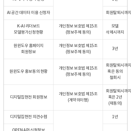
AI 공간 데이터 이용 신청자
회원탈퇴시까
K-AI 리더보드
개인정보 보호법 제15조
모델
모델평가신청현황
(정보주체 동의)
삭제시까지
원윈도우 홈페이지
개인정보 보호법 제15조
3년
회원정보
(정보주체 동의)
회원탈퇴시까
개인정보 보호법 제15조
원윈도우 홍보동의 현황
혹은 동의
(정보주체 동의)
철회시
회원탈퇴시까
개인정보 보호법 제15조
디지털집현전 회원정보
혹은 2년
(계약의이행)
(재동의)
디지털집현전 의견수렴
1년
OPEN API 신청정보