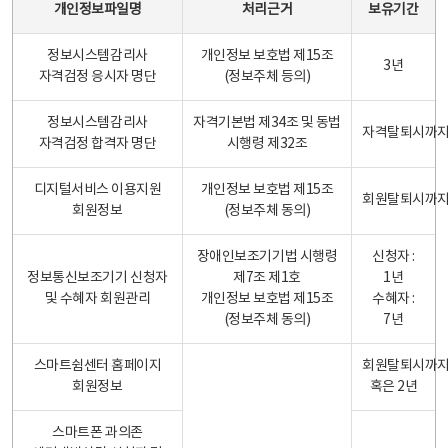
개인정보파일명
처리근거
보유기간
정보시스템감리사
개인정보 보호법 제15조
3년
자격검정 응시자 명단
(정보주체 등의)
정보시스템감리사
자격기본법 제34조 및 동법
자격탈퇴시까
자격검정 합격자 명단
시행령 제32조
디지털서비스 이용지원
개인정보 보호법 제15조
회원탈퇴시까
회원정보
(정보주체 동의)
장애인보조기기법 시행령
신청자 :
정보통신보조기기 신청자
제7조 제1호
1년
및 수혜자 회원관리
개인정보 보호법 제15조
수혜자 :
(정보주체 동의)
7년
스마트쉼센터 홈페이지
회원탈퇴시까
회원정보
혹은 2년
스마트폰 과의존