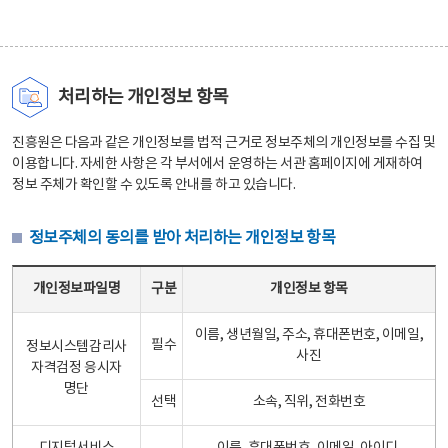
처리하는 개인정보 항목
진흥원은 다음과 같은 개인정보를 법적 근거로 정보주체의 개인정보를 수집 및
이용합니다. 자세한 사항은 각 부서에서 운영하는 서관 홈페이지에 게재하여
정보 주체가 확인할 수 있도록 안내를 하고 있습니다.
정보주체의 동의를 받아 처리하는 개인정보 항목
정보주체의 동의를 받아 처리하는 개인정보 항목 테이블 - 개인정보파일명, 구분, 개인정보 항목으로 구성
개인정보파일명
구분
개인정보 항목
이름, 생년월일, 주소, 휴대폰번호, 이메일,
필수
정보시스템감리사
사진
자격검정 응시자
명단
선택
소속, 직위, 전화번호