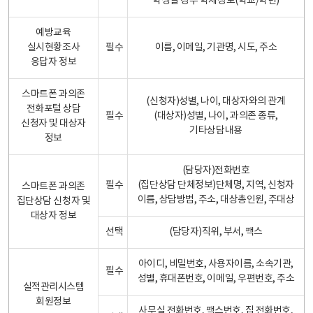
학생일 경우 학제정보(학교/학년)
예방교육
실시현황조사
필수
이름, 이메일, 기관명, 시도, 주소
응답자 정보
스마트폰 과의존
(신청자)성별, 나이, 대상자와의 관계
전화포털 상담
필수
(대상자)성별, 나이, 과의존 종류,
신청자 및 대상자
기타상담내용
정보
(담당자)전화번호
필수
(집단상담 단체정보)단체명, 지역, 신청자
스마트폰 과의존
이름, 상담방법, 주소, 대상총인원, 주대상
집단상담 신청자 및
대상자 정보
선택
(담당자)직위, 부서, 팩스
아이디, 비밀번호, 사용자이름, 소속기관,
필수
성별, 휴대폰번호, 이메일, 우편번호, 주소
실적관리시스템
회원정보
사무실 전화번호, 팩스번호, 집 전화번호,