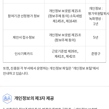
개인정보 :
개인정보 보호법 제15조
평가위원탈퇴
참여기관 선정평가 정보
(정보주체 동의) 소득세법
녹화영상 :
제145조, 제164조
1년
개인정보 보호법 제15조
제안서 접수정보
5년
(정보주체 동의)
근로기준법 제39조,
인사기록카드
준영구
제41조, 제42조
또한, 진흥원 각 부서에서 운영하는 개인정보 파일은
'개인정보 포털'
에서
안내하고 있습니다.
개인정보의 제3자 제공