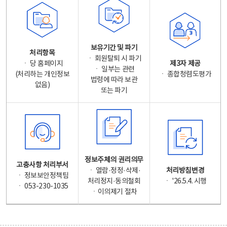
보유기간 및 파기
처리항목
ㆍ 회원탈퇴 시 파기
ㆍ 당 홈페이지
제3자 제공
ㆍ 일부는 관련
(처리하는 개인정보
ㆍ 종합청렴도평가
법령에 따라 보관
없음)
또는 파기
정보주체의 권리의무
고충사항 처리부서
ㆍ 열람·정정·삭제·
처리방침변경
ㆍ 정보보안정책팀
처리정지·동의철회
ㆍ '26.5.4. 시행
ㆍ 053-230-1035
ㆍ이의제기 절차