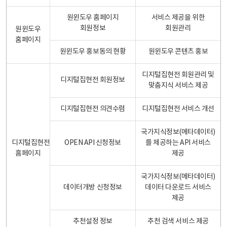
원윈도우 홈페이지
서비스 제공을 위한
회원정보
회원관리
원윈도우
홈페이지
원윈도우 홍보동의 현황
원윈도우 콘텐츠 홍보
디지털집현전 회원관리 및
디지털집현전 회원정보
맞춤지식 서비스 제공
디지털집현전 의견수렴
디지털집현전 서비스 개선
국가지식정보(메타데이터)
디지털집현전
OPEN API 신청정보
를 제공하는 API 서비스
홈페이지
제공
국가지식정보(메타데이터)
데이터개방 신청정보
데이터 다운로드 서비스
제공
추천설정 정보
추천 검색 서비스 제공