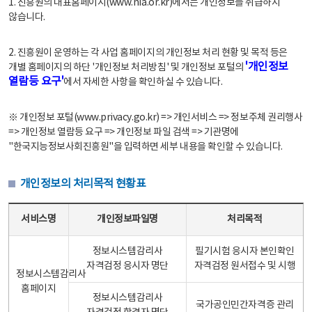
1. 진흥원의 대표홈페이지(www.nia.or.kr)에서는 개인정보를 취급하지
않습니다.
2. 진흥원이 운영하는 각 사업 홈페이지의 개인정보 처리 현황 및 목적 등은
'개인정보
개별 홈페이지의 하단 '개인정보 처리방침' 및 개인정보 포털의
열람등 요구'
에서 자세한 사항을 확인하실 수 있습니다.
※ 개인정보 포털(www.privacy.go.kr) => 개인서비스 => 정보주체 권리행사
=> 개인정보 열람등 요구 => 개인정보 파일 검색 => 기관명에
"한국지능정보사회진흥원"을 입력하면 세부 내용을 확인할 수 있습니다.
개인정보의 처리목적 현황표
개인정보의 처리목적 현황표 - 서비스명, 개인정보파일명, 처리목적으로 구성
서비스명
개인정보파일명
처리목적
정보시스템감리사
필기시험 응시자 본인확인
자격검정 응시자 명단
자격검정 원서접수 및 시행
정보시스템감리사
홈페이지
정보시스템감리사
국가공인민간자격증 관리