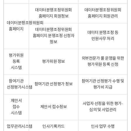
데이터분쟁조정위원회
데이터분쟁조정위원회
홈페이지 회원정보
홈페이지 회원관리
데이터분쟁조정위원회
홈페이지
데이터분쟁조정위원회
데이터 분쟁조정 등
홈페이지 분쟁조정 신청자
민원사무 처리
정보
평가위원
외부전문가 풀 운영을 위한
등록
평가위원 정보
평가위원 등록 신청
시스템
참여기관
참여기관 선정평가 수행 및
참여기관 선정평가 정보
선정평가시스템
평가비 지급
제안서
사업자 선정을 위한 평가·
접수
제안서 접수정보
심의 및 사업관리
시스템
업무관리시스템
인사기록카드
인사 업무 수행