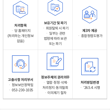
보유기간 및 파기
처리항목
ㆍ 회원탈퇴 시 파기
ㆍ 당 홈페이지
제3자 제공
ㆍ 일부는 관련
(처리하는 개인정보
ㆍ 종합청렴도평가
법령에 따라 보관
없음)
또는 파기
정보주체의 권리의무
고충사항 처리부서
ㆍ 열람·정정·삭제·
처리방침변경
ㆍ 정보보안정책팀
처리정지·동의철회
ㆍ '26.5.4. 시행
ㆍ 053-230-1035
ㆍ이의제기 절차