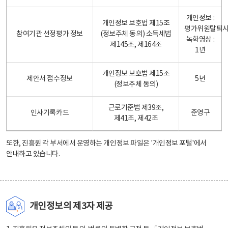
개인정보 :
개인정보 보호법 제15조
평가위원탈퇴
참여기관 선정평가 정보
(정보주체 동의) 소득세법
녹화영상 :
제145조, 제164조
1년
개인정보 보호법 제15조
제안서 접수정보
5년
(정보주체 동의)
근로기준법 제39조,
인사기록카드
준영구
제41조, 제42조
또한, 진흥원 각 부서에서 운영하는 개인정보 파일은
'개인정보 포털'
에서
안내하고 있습니다.
개인정보의 제3자 제공