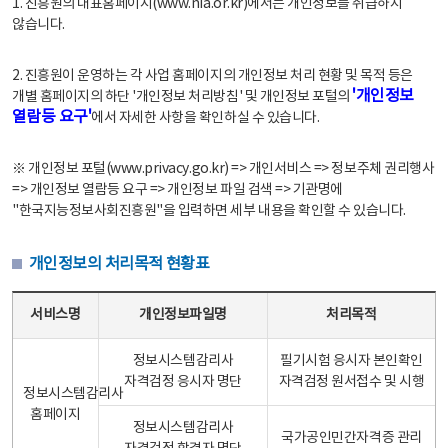
1. 진흥원의 대표홈페이지(www.nia.or.kr)에서는 개인정보를 취급하지
않습니다.
2. 진흥원이 운영하는 각 사업 홈페이지의 개인정보 처리 현황 및 목적 등은
'개인정보
개별 홈페이지의 하단 '개인정보 처리방침' 및 개인정보 포털의
열람등 요구'
에서 자세한 사항을 확인하실 수 있습니다.
※ 개인정보 포털(www.privacy.go.kr) => 개인서비스 => 정보주체 권리행사
=> 개인정보 열람등 요구 => 개인정보 파일 검색 => 기관명에
"한국지능정보사회진흥원"을 입력하면 세부 내용을 확인할 수 있습니다.
개인정보의 처리목적 현황표
개인정보의 처리목적 현황표 - 서비스명, 개인정보파일명, 처리목적으로 구성
서비스명
개인정보파일명
처리목적
정보시스템감리사
필기시험 응시자 본인확인
자격검정 응시자 명단
자격검정 원서접수 및 시행
정보시스템감리사
홈페이지
정보시스템감리사
국가공인민간자격증 관리