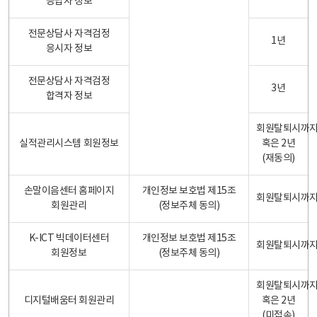
응답자 정보
전문상담사 자격검정
1년
응시자 정보
전문상담사 자격검정
3년
합격자 정보
회원탈퇴시까
실적관리시스템 회원정보
혹은 2년
(재동의)
손말이음센터 홈페이지
개인정보 보호법 제15조
회원탈퇴시까
회원관리
(정보주체 동의)
K-ICT 빅데이터센터
개인정보 보호법 제15조
회원탈퇴시까
회원정보
(정보주체 동의)
회원탈퇴시까
디지털배움터 회원관리
혹은 2년
(미접속)