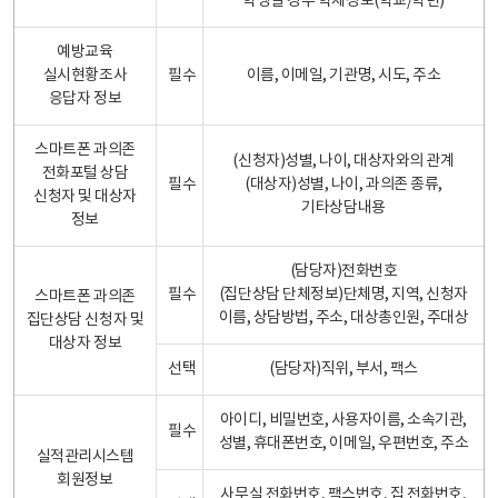
학생일 경우 학제정보(학교/학년)
예방교육
실시현황조사
필수
이름, 이메일, 기관명, 시도, 주소
응답자 정보
스마트폰 과의존
(신청자)성별, 나이, 대상자와의 관계
전화포털 상담
필수
(대상자)성별, 나이, 과의존 종류,
신청자 및 대상자
기타상담내용
정보
(담당자)전화번호
필수
(집단상담 단체정보)단체명, 지역, 신청자
스마트폰 과의존
이름, 상담방법, 주소, 대상총인원, 주대상
집단상담 신청자 및
대상자 정보
선택
(담당자)직위, 부서, 팩스
아이디, 비밀번호, 사용자이름, 소속기관,
필수
성별, 휴대폰번호, 이메일, 우편번호, 주소
실적관리시스템
회원정보
사무실 전화번호, 팩스번호, 집 전화번호,