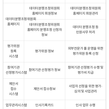
데이터분쟁조정위원회
데이터분쟁조정위원회
홈페이지 회원정보
홈페이지 회원관리
데이터분쟁조정위원회
홈페이지
데이터분쟁조정위원회
데이터 분쟁조정 등
홈페이지 분쟁조정 신청자
민원사무 처리
정보
평가위원
외부전문가 풀 운영을 위한
등록
평가위원 정보
평가위원 등록 신청
시스템
참여기관
참여기관 선정평가 수행 및
참여기관 선정평가 정보
선정평가시스템
평가비 지급
제안서
사업자 선정을 위한 평가·
접수
제안서 접수정보
심의 및 사업관리
시스템
업무관리시스템
인사기록카드
인사 업무 수행