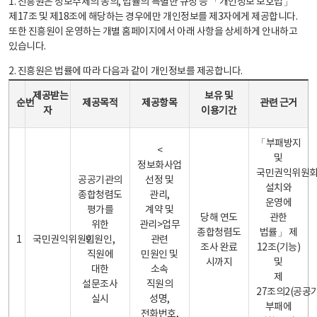
1. 진흥원은 정보주체의 동의, 법률의 특별한 규정 등 「개인정보 보호법」
제17조 및 제18조에 해당하는 경우에만 개인정보를 제3자에게 제공합니다.
또한 진흥원이 운영하는 개별 홈페이지에서 아래 사항을 상세하게 안내하고
있습니다.
2. 진흥원은 법률에 따라 다음과 같이 개인정보를 제공합니다.
개인정보 제공 안내표 - 순번, 제공받는자, 제공목적, 제공항목, 보유 및 이용기간 관련 근거로 구성
제공받는
보유 및
순번
제공목적
제공항목
관련 근거
자
이용기간
「부패방지
<
및
정보화사업
국민권익위원
공공기관의
선정 및
설치와
종합청렴도
관리,
운영에
평가를
계약 및
당해 연도
관한
위한
관리>업무
종합청렴도
법률」 제
1
국민권익위원회
민원인,
관련
조사 완료
12조(기능)
직원에
민원인 및
시까지
및
대한
소속
제
설문조사
직원의
27조의2(공공
실시
성명,
부패에
전화번호,