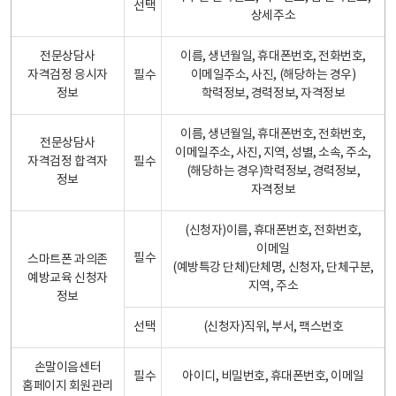
선택
상세주소
전문상담사
이름, 생년월일, 휴대폰번호, 전화번호,
자격검정 응시자
필수
이메일주소, 사진, (해당하는 경우)
정보
학력정보, 경력정보, 자격정보
이름, 생년월일, 휴대폰번호, 전화번호,
전문상담사
이메일주소, 사진, 지역, 성별, 소속, 주소,
자격검정 합격자
필수
(해당하는 경우)학력정보, 경력정보,
정보
자격정보
(신청자)이름, 휴대폰번호, 전화번호,
이메일
필수
스마트폰 과의존
(예방특강 단체)단체명, 신청자, 단체구분,
예방교육 신청자
지역, 주소
정보
선택
(신청자)직위, 부서, 팩스번호
손말이음센터
필수
아이디, 비밀번호, 휴대폰번호, 이메일
홈페이지 회원관리