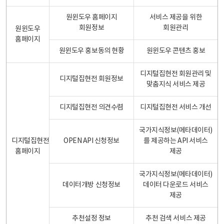
원윈도우 홈페이지
서비스 제공을 위한
회원정보
회원관리
원윈도우
홈페이지
원윈도우 홍보동의 현황
원윈도우 콘텐츠 홍보
디지털집현전 회원관리 및
디지털집현전 회원정보
맞춤지식 서비스 제공
디지털집현전 의견수렴
디지털집현전 서비스 개선
국가지식정보(메타데이터)
디지털집현전
OPEN API 신청정보
를 제공하는 API 서비스
홈페이지
제공
국가지식정보(메타데이터)
데이터개방 신청정보
데이터 다운로드 서비스
제공
추천설정 정보
추천 검색 서비스 제공