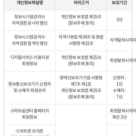
개인정보파일명
처리근거
보유기간
정보시스템감리사
개인정보 보호법 제15조
3년
자격검정 응시자 명단
(정보주체 등의)
정보시스템감리사
자격기본법 제34조 및 동법
자격탈퇴시까
자격검정 합격자 명단
시행령 제32조
디지털서비스 이용지원
개인정보 보호법 제15조
회원탈퇴시까
회원정보
(정보주체 동의)
장애인보조기기법 시행령
신청자 :
정보통신보조기기 신청자
제7조 제1호
1년
및 수혜자 회원관리
개인정보 보호법 제15조
수혜자 :
(정보주체 동의)
7년
스마트쉼센터 홈페이지
회원탈퇴시까
회원정보
혹은 2년
스마트폰 과의존