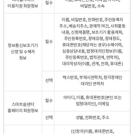
디지털서비스
이름, 휴대폰번호, 이메일, 아이디,
필수
이용지원 회원정보
비밀번호, 소속
이름, 비밀번호, 전화번호, 주민등록지
주소, 배송지주소, 경제적 여건, 사회활동
내용, 신청제품명, 보조기기 활용계획,
주민등록번호, 장애유형, 장애정도,
필수
휴대폰번호(해당하는 경우)수혜이력,
정보통신보조기기
심층상담내용, 법정대리인정보(이름,
신청 및 수혜자
주민등록번호, 법적관계, 연락처),
정보
대리작성자(이름, 관계, 전화, 휴대폰)
팩스번호, 부재시연락처, 청각장애인
선택
대리인 연락처
아이디, 이름, 휴대폰번호(본인 또는
필수
법정대리인), 이메일
스마트쉼센터
홈페이지 회원정보
선택
성별, 전화번호, 주소
(신청자)이름, 휴대폰번호,