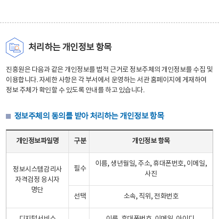
처리하는 개인정보 항목
진흥원은 다음과 같은 개인정보를 법적 근거로 정보주체의 개인정보를 수집 및
이용합니다. 자세한 사항은 각 부서에서 운영하는 서관 홈페이지에 게재하여
정보 주체가 확인할 수 있도록 안내를 하고 있습니다.
정보주체의 동의를 받아 처리하는 개인정보 항목
정보주체의 동의를 받아 처리하는 개인정보 항목 테이블 - 개인정보파일명, 구분, 개인정보 항목으로 구성
개인정보파일명
구분
개인정보 항목
이름, 생년월일, 주소, 휴대폰번호, 이메일,
필수
정보시스템감리사
사진
자격검정 응시자
명단
선택
소속, 직위, 전화번호