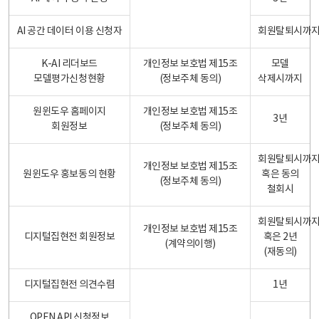
AI 공간 데이터 이용 신청자
회원탈퇴시까
K-AI 리더보드
개인정보 보호법 제15조
모델
모델평가신청현황
(정보주체 동의)
삭제시까지
원윈도우 홈페이지
개인정보 보호법 제15조
3년
회원정보
(정보주체 동의)
회원탈퇴시까
개인정보 보호법 제15조
원윈도우 홍보동의 현황
혹은 동의
(정보주체 동의)
철회시
회원탈퇴시까
개인정보 보호법 제15조
디지털집현전 회원정보
혹은 2년
(계약의이행)
(재동의)
디지털집현전 의견수렴
1년
OPEN API 신청정보