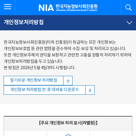
본문
전체메뉴
전체메뉴 열기
검
한국지능정보사회진흥원
바로가기
바로가기
개인정보처리방침
한국지능정보사회진흥원(이하 진흥원)이 취급하는 모든 개인정보는
개인정보보호법 등 관련 법령을 준수하여 수집·보유 및 처리되고 있습니다.
또한 개인정보주체의 권익을 보장하고 관련한 고충을 원활히 처리하기 위하여
개인정보처리방침을 두고 있습니다.
본 방침은 2026년 5월 4일부터 시행됩니다.
알기쉬운 개인정보 처리방침
개인정보 처리방침 전·후 대비표 다운로드
주요 개인정보 처리 표시(라벨링) - 주요 개인정보 처리 표시를 나타내는표
【주요 개인정보 처리 표시(라벨링)】