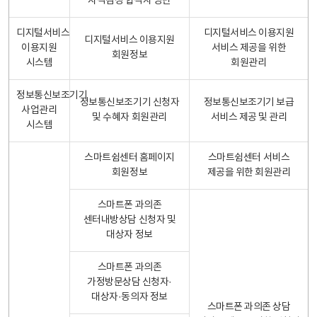
자격검정 합격자 명단
디지털서비스
디지털서비스 이용지원
디지털서비스 이용지원
이용지원
서비스 제공을 위한
회원정보
시스템
회원관리
정보통신보조기기
정보통신보조기기 신청자
정보통신보조기기 보급
사업관리
및 수혜자 회원관리
서비스 제공 및 관리
시스템
스마트쉼센터 홈페이지
스마트쉼센터 서비스
회원정보
제공을 위한 회원관리
스마트폰 과의존
센터내방상담 신청자 및
대상자 정보
스마트폰 과의존
가정방문상담 신청자·
대상자·동의자 정보
스마트폰 과의존 상담