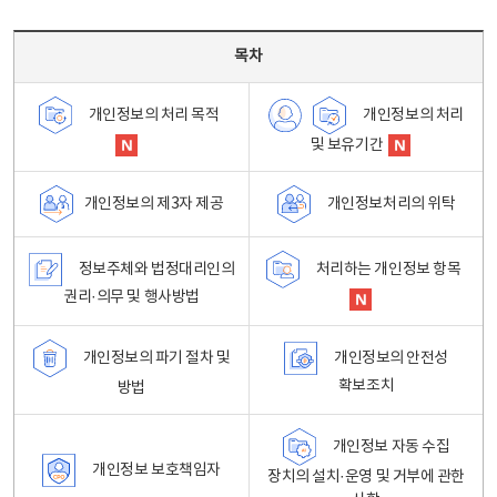
목차 - 개인정보 처리방침 목차를 나타내는표
목차
개인정보의 처리
개인정보의 처리 목적
및 보유기간
개인정보처리의 위탁
개인정보의 제3자 제공
정보주체와 법정대리인의
처리하는 개인정보 항목
권리·의무 및 행사방법
개인정보의 파기 절차 및
개인정보의 안전성
확보조치
방법
개인정보 자동 수집
개인정보 보호책임자
장치의 설치·운영 및 거부에 관한