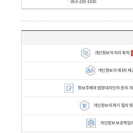
ㆍ 053-230-1035
목차 - 개인정보 처리방침 목차를 나타내는표
개인정보의 처리 목적
개인정보의 제3자 제
정보주체와 법정대리인의 권리·의
개인정보의 파기 절차 및
개인정보 보호책임