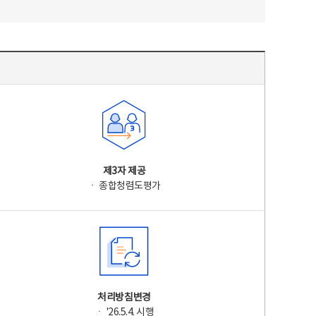
제3자 제공
ㆍ 종합청렴도평가
처리방침변경
ㆍ '26.5.4. 시행