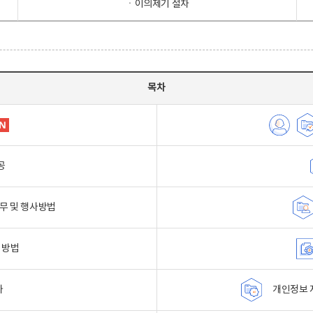
ㆍ이의제기 절차
목차
공
무 및 행사방법
 방법
자
개인정보 자