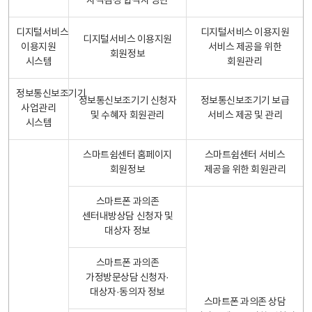
자격검정 합격자 명단
디지털서비스
디지털서비스 이용지원
디지털서비스 이용지원
이용지원
서비스 제공을 위한
회원정보
시스템
회원관리
정보통신보조기기
정보통신보조기기 신청자
정보통신보조기기 보급
사업관리
및 수혜자 회원관리
서비스 제공 및 관리
시스템
스마트쉼센터 홈페이지
스마트쉼센터 서비스
회원정보
제공을 위한 회원관리
스마트폰 과의존
센터내방상담 신청자 및
대상자 정보
스마트폰 과의존
가정방문상담 신청자·
대상자·동의자 정보
스마트폰 과의존 상담