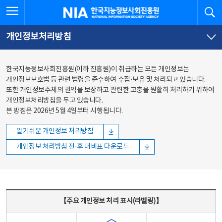
본문
전체메뉴
전체메뉴 열기
검
한국지능정보사회진흥원
바로가기
바로가기
개인정보처리방침
한국지능정보사회진흥원(이하 진흥원)이 취급하는 모든 개인정보는
개인정보보호법 등 관련 법령을 준수하여 수집·보유 및 처리되고 있습니다.
또한 개인정보주체의 권익을 보장하고 관련한 고충을 원활히 처리하기 위하여
개인정보처리방침을 두고 있습니다.
본 방침은 2026년 5월 4일부터 시행됩니다.
알기쉬운 개인정보 처리방침
개인정보 처리방침 전·후 대비표 다운로드
주요 개인정보 처리 표시(라벨링) - 주요 개인정보 처리 표시를 나타내는표
【주요 개인정보 처리 표시(라벨링)】