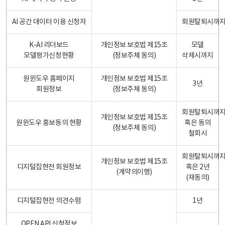
AI 공간 데이터 이용 신청자
회원탈퇴시까
K-AI 리더보드
개인정보 보호법 제15조
모델
모델평가신청현황
(정보주체 동의)
삭제시까지
원윈도우 홈페이지
개인정보 보호법 제15조
3년
회원정보
(정보주체 동의)
회원탈퇴시까
개인정보 보호법 제15조
원윈도우 홍보동의 현황
혹은 동의
(정보주체 동의)
철회시
회원탈퇴시까
개인정보 보호법 제15조
디지털집현전 회원정보
혹은 2년
(계약의이행)
(재동의)
디지털집현전 의견수렴
1년
OPEN API 신청정보