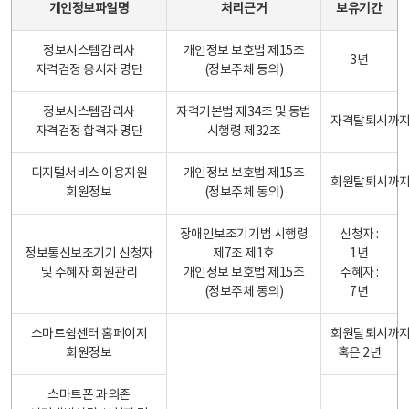
개인정보파일명
처리근거
보유기간
정보시스템감리사
개인정보 보호법 제15조
3년
자격검정 응시자 명단
(정보주체 등의)
정보시스템감리사
자격기본법 제34조 및 동법
자격탈퇴시까
자격검정 합격자 명단
시행령 제32조
디지털서비스 이용지원
개인정보 보호법 제15조
회원탈퇴시까
회원정보
(정보주체 동의)
장애인보조기기법 시행령
신청자 :
정보통신보조기기 신청자
제7조 제1호
1년
및 수혜자 회원관리
개인정보 보호법 제15조
수혜자 :
(정보주체 동의)
7년
스마트쉼센터 홈페이지
회원탈퇴시까
회원정보
혹은 2년
스마트폰 과의존