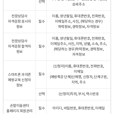
선택
상세주소
전문상담사
이름, 생년월일, 휴대폰번호, 전화번호,
자격검정 응시자
필수
이메일주소, 사진, (해당하는 경우)
정보
학력정보, 경력정보, 자격정보
이름, 생년월일, 휴대폰번호, 전화번호,
전문상담사
이메일주소, 사진, 지역, 성별, 소속, 주소,
자격검정 합격자
필수
(해당하는 경우)학력정보, 경력정보,
정보
자격정보
(신청자)이름, 휴대폰번호, 전화번호,
이메일
필수
스마트폰 과의존
(예방특강 단체)단체명, 신청자, 단체구분,
예방교육 신청자
지역, 주소
정보
선택
(신청자)직위, 부서, 팩스번호
손말이음센터
필수
아이디, 비밀번호, 휴대폰번호, 이메일
홈페이지 회원관리