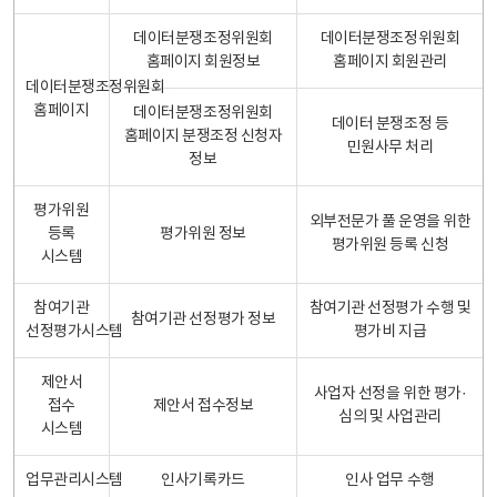
데이터분쟁조정위원회
데이터분쟁조정위원회
홈페이지 회원정보
홈페이지 회원관리
데이터분쟁조정위원회
홈페이지
데이터분쟁조정위원회
데이터 분쟁조정 등
홈페이지 분쟁조정 신청자
민원사무 처리
정보
평가위원
외부전문가 풀 운영을 위한
등록
평가위원 정보
평가위원 등록 신청
시스템
참여기관
참여기관 선정평가 수행 및
참여기관 선정평가 정보
선정평가시스템
평가비 지급
제안서
사업자 선정을 위한 평가·
접수
제안서 접수정보
심의 및 사업관리
시스템
업무관리시스템
인사기록카드
인사 업무 수행