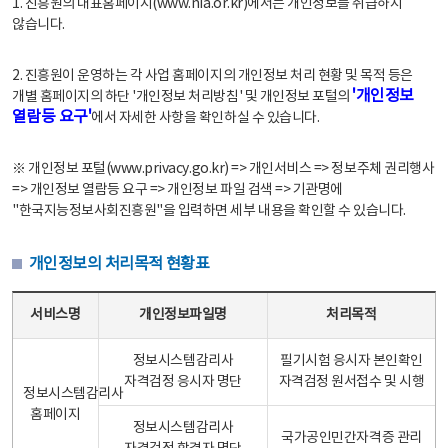
1. 진흥원의 대표홈페이지(www.nia.or.kr)에서는 개인정보를 취급하지
않습니다.
2. 진흥원이 운영하는 각 사업 홈페이지의 개인정보 처리 현황 및 목적 등은
'개인정보
개별 홈페이지의 하단 '개인정보 처리방침' 및 개인정보 포털의
열람등 요구'
에서 자세한 사항을 확인하실 수 있습니다.
※ 개인정보 포털(www.privacy.go.kr) => 개인서비스 => 정보주체 권리행사
=> 개인정보 열람등 요구 => 개인정보 파일 검색 => 기관명에
"한국지능정보사회진흥원"을 입력하면 세부 내용을 확인할 수 있습니다.
개인정보의 처리목적 현황표
개인정보의 처리목적 현황표 - 서비스명, 개인정보파일명, 처리목적으로 구성
서비스명
개인정보파일명
처리목적
정보시스템감리사
필기시험 응시자 본인확인
자격검정 응시자 명단
자격검정 원서접수 및 시행
정보시스템감리사
홈페이지
정보시스템감리사
국가공인민간자격증 관리