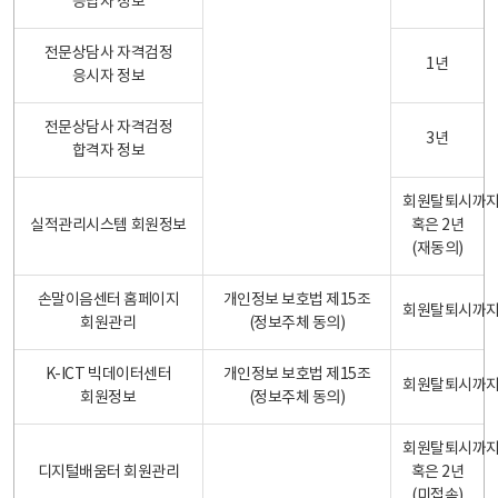
응답자 정보
전문상담사 자격검정
1년
응시자 정보
전문상담사 자격검정
3년
합격자 정보
회원탈퇴시까
실적관리시스템 회원정보
혹은 2년
(재동의)
손말이음센터 홈페이지
개인정보 보호법 제15조
회원탈퇴시까
회원관리
(정보주체 동의)
K-ICT 빅데이터센터
개인정보 보호법 제15조
회원탈퇴시까
회원정보
(정보주체 동의)
회원탈퇴시까
디지털배움터 회원관리
혹은 2년
(미접속)