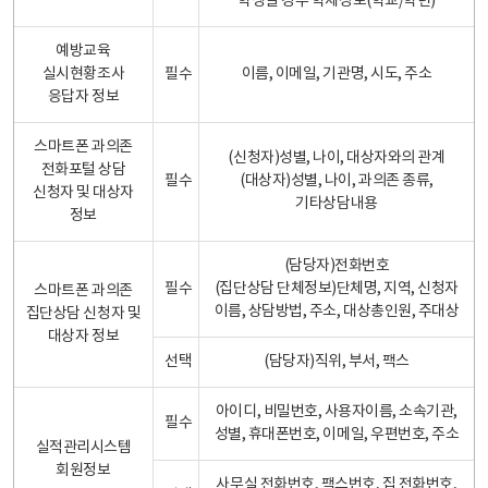
학생일 경우 학제정보(학교/학년)
예방교육
실시현황조사
필수
이름, 이메일, 기관명, 시도, 주소
응답자 정보
스마트폰 과의존
(신청자)성별, 나이, 대상자와의 관계
전화포털 상담
필수
(대상자)성별, 나이, 과의존 종류,
신청자 및 대상자
기타상담내용
정보
(담당자)전화번호
필수
(집단상담 단체정보)단체명, 지역, 신청자
스마트폰 과의존
이름, 상담방법, 주소, 대상총인원, 주대상
집단상담 신청자 및
대상자 정보
선택
(담당자)직위, 부서, 팩스
아이디, 비밀번호, 사용자이름, 소속기관,
필수
성별, 휴대폰번호, 이메일, 우편번호, 주소
실적관리시스템
회원정보
사무실 전화번호, 팩스번호, 집 전화번호,