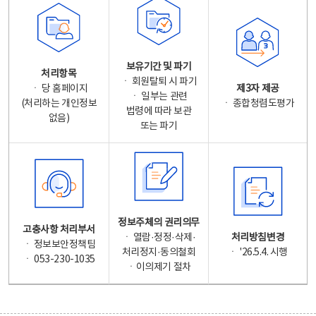
보유기간 및 파기
처리항목
ㆍ 회원탈퇴 시 파기
ㆍ 당 홈페이지
제3자 제공
ㆍ 일부는 관련
(처리하는 개인정보
ㆍ 종합청렴도평가
법령에 따라 보관
없음)
또는 파기
정보주체의 권리의무
고충사항 처리부서
ㆍ 열람·정정·삭제·
처리방침변경
ㆍ 정보보안정책팀
처리정지·동의철회
ㆍ '26.5.4. 시행
ㆍ 053-230-1035
ㆍ이의제기 절차