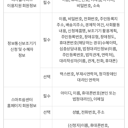
디지털서비스
이름, 휴대폰번호, 이메일, 아이디,
필수
이용지원 회원정보
비밀번호, 소속
이름, 비밀번호, 전화번호, 주민등록지
주소, 배송지주소, 경제적 여건, 사회활동
내용, 신청제품명, 보조기기 활용계획,
주민등록번호, 장애유형, 장애정도,
필수
휴대폰번호(해당하는 경우)수혜이력,
정보통신보조기기
심층상담내용, 법정대리인정보(이름,
신청 및 수혜자
주민등록번호, 법적관계, 연락처),
정보
대리작성자(이름, 관계, 전화, 휴대폰)
팩스번호, 부재시연락처, 청각장애인
선택
대리인 연락처
아이디, 이름, 휴대폰번호(본인 또는
필수
법정대리인), 이메일
스마트쉼센터
홈페이지 회원정보
선택
성별, 전화번호, 주소
(신청자)이름, 휴대폰번호,