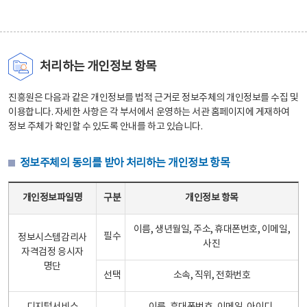
처리하는 개인정보 항목
진흥원은 다음과 같은 개인정보를 법적 근거로 정보주체의 개인정보를 수집 및
이용합니다. 자세한 사항은 각 부서에서 운영하는 서관 홈페이지에 게재하여
정보 주체가 확인할 수 있도록 안내를 하고 있습니다.
정보주체의 동의를 받아 처리하는 개인정보 항목
정보주체의 동의를 받아 처리하는 개인정보 항목 테이블 - 개인정보파일명, 구분, 개인정보 항목으로 구성
개인정보파일명
구분
개인정보 항목
이름, 생년월일, 주소, 휴대폰번호, 이메일,
필수
정보시스템감리사
사진
자격검정 응시자
명단
선택
소속, 직위, 전화번호