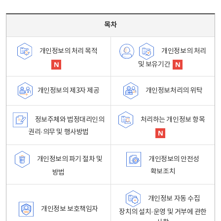
목차 - 개인정보 처리방침 목차를 나타내는표
목차
개인정보의 처리
개인정보의 처리 목적
및 보유기간
개인정보처리의 위탁
개인정보의 제3자 제공
정보주체와 법정대리인의
처리하는 개인정보 항목
권리·의무 및 행사방법
개인정보의 파기 절차 및
개인정보의 안전성
확보조치
방법
개인정보 자동 수집
개인정보 보호책임자
장치의 설치·운영 및 거부에 관한