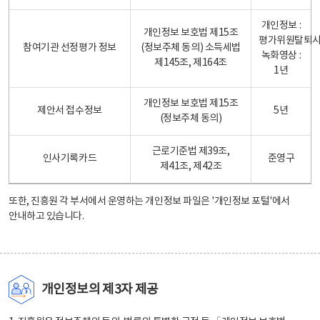
개인정보 :
개인정보 보호법 제15조
평가위원탈퇴
참여기관 선정평가 정보
(정보주체 동의) 소득세법
녹화영상 :
제145조, 제164조
1년
개인정보 보호법 제15조
제안서 접수정보
5년
(정보주체 동의)
근로기준법 제39조,
인사기록카드
준영구
제41조, 제42조
또한, 진흥원 각 부서에서 운영하는 개인정보 파일은
'개인정보 포털'
에서
안내하고 있습니다.
개인정보의 제3자 제공