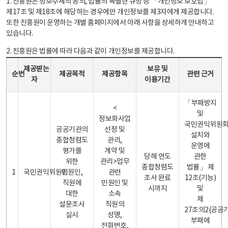
1. 진흥원은 정보주체의 동의, 법률의 특별한 규정 등 「개인정보 보호법」
제17조 및 제18조에 해당하는 경우에만 개인정보를 제3자에게 제공합니다.
또한 진흥원이 운영하는 개별 홈페이지에서 아래 사항을 상세하게 안내하고
있습니다.
2. 진흥원은 법률에 따라 다음과 같이 개인정보를 제공합니다.
개인정보 제공 안내표 - 순번, 제공받는자, 제공목적, 제공항목, 보유 및 이용기간 관련 근거로 구성
제공받는
보유 및
순번
제공목적
제공항목
관련 근거
자
이용기간
「부패방지
<
및
정보화사업
국민권익위원
공공기관의
선정 및
설치와
종합청렴도
관리,
운영에
평가를
계약 및
당해 연도
관한
위한
관리>업무
종합청렴도
법률」 제
1
국민권익위원회
민원인,
관련
조사 완료
12조(기능)
직원에
민원인 및
시까지
및
대한
소속
제
설문조사
직원의
27조의2(공공
실시
성명,
부패에
전화번호,