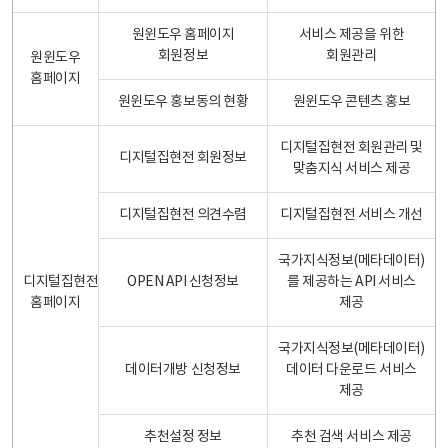
원윈도우 홈페이지
서비스 제공을 위한
회원정보
회원관리
원윈도우
홈페이지
원윈도우 홍보동의 현황
원윈도우 콘텐츠 홍보
디지털집현전 회원관리 및
디지털집현전 회원정보
맞춤지식 서비스 제공
디지털집현전 의견수렴
디지털집현전 서비스 개선
국가지식정보(메타데이터)
디지털집현전
OPEN API 신청정보
를 제공하는 API 서비스
홈페이지
제공
국가지식정보(메타데이터)
데이터개방 신청정보
데이터 다운로드 서비스
제공
추천설정 정보
추천 검색 서비스 제공