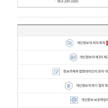
ㆍ 053-230-1035
목차 - 개인정보 처리방침 목차를 나타내는표
개인정보의 처리 목적
개인정보의 제3자 제
정보주체와 법정대리인의 권리·의
개인정보의 파기 절차 및
개인정보 보호책임