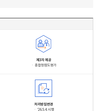
제3자 제공
ㆍ 종합청렴도평가
처리방침변경
ㆍ '26.5.4. 시행