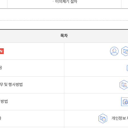
ㆍ이의제기 절차
목차
공
무 및 행사방법
 방법
자
개인정보 자