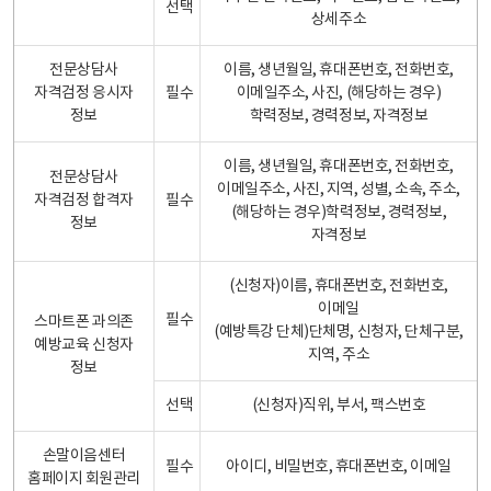
선택
상세주소
전문상담사
이름, 생년월일, 휴대폰번호, 전화번호,
자격검정 응시자
필수
이메일주소, 사진, (해당하는 경우)
정보
학력정보, 경력정보, 자격정보
이름, 생년월일, 휴대폰번호, 전화번호,
전문상담사
이메일주소, 사진, 지역, 성별, 소속, 주소,
자격검정 합격자
필수
(해당하는 경우)학력정보, 경력정보,
정보
자격정보
(신청자)이름, 휴대폰번호, 전화번호,
이메일
필수
스마트폰 과의존
(예방특강 단체)단체명, 신청자, 단체구분,
예방교육 신청자
지역, 주소
정보
선택
(신청자)직위, 부서, 팩스번호
손말이음센터
필수
아이디, 비밀번호, 휴대폰번호, 이메일
홈페이지 회원관리