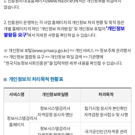
1. 진흥원의 대표홈페이지(www.nia.or.kr)에서는 개인정보를 취급하지
않습니다.
2. 진흥원이 운영하는 각 사업 홈페이지의 개인정보 처리 현황 및 목적 등은
'개인정보
개별 홈페이지의 하단 '개인정보 처리방침' 및 개인정보 포털의
열람등 요구'
에서 자세한 사항을 확인하실 수 있습니다.
※ 개인정보 포털(www.privacy.go.kr) => 개인서비스 => 정보주체 권리행사
=> 개인정보 열람등 요구 => 개인정보 파일 검색 => 기관명에
"한국지능정보사회진흥원"을 입력하면 세부 내용을 확인할 수 있습니다.
개인정보의 처리목적 현황표
개인정보의 처리목적 현황표 - 서비스명, 개인정보파일명, 처리목적으로 구성
서비스명
개인정보파일명
처리목적
정보시스템감리사
필기시험 응시자 본인확인
자격검정 응시자 명단
자격검정 원서접수 및 시행
정보시스템감리사
홈페이지
정보시스템감리사
국가공인민간자격증 관리