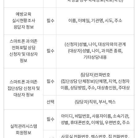
학생일 경우 학제정보(학교/학년)
예방교육
실시현황조사
필수
이름, 이메일, 기관명, 시도, 주소
응답자 정보
스마트폰 과의존
(신청자)성별, 나이, 대상자와의 관계
전화포털 상담
필수
(대상자)성별, 나이, 과의존 종류,
신청자 및 대상자
기타상담내용
정보
(담당자)전화번호
필수
(집단상담 단체정보)단체명, 지역, 신청자
스마트폰 과의존
이름, 상담방법, 주소, 대상총인원, 주대상
집단상담 신청자 및
대상자 정보
선택
(담당자)직위, 부서, 팩스
아이디, 비밀번호, 사용자이름, 소속기관,
필수
성별, 휴대폰번호, 이메일, 우편번호, 주소
실적관리시스템
회원정보
사무실 전화번호, 팩스번호, 집 전화번호,