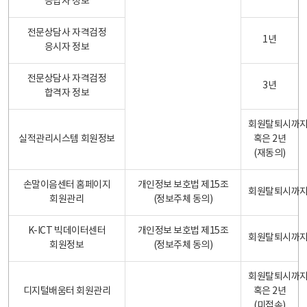
응답자 정보
전문상담사 자격검정
1년
응시자 정보
전문상담사 자격검정
3년
합격자 정보
회원탈퇴시까
실적관리시스템 회원정보
혹은 2년
(재동의)
손말이음센터 홈페이지
개인정보 보호법 제15조
회원탈퇴시까
회원관리
(정보주체 동의)
K-ICT 빅데이터센터
개인정보 보호법 제15조
회원탈퇴시까
회원정보
(정보주체 동의)
회원탈퇴시까
디지털배움터 회원관리
혹은 2년
(미접속)