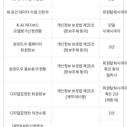
AI 공간 데이터 이용 신청자
회원탈퇴시까
K-AI 리더보드
개인정보 보호법 제15조
모델
모델평가신청현황
(정보주체 동의)
삭제시까지
원윈도우 홈페이지
개인정보 보호법 제15조
3년
회원정보
(정보주체 동의)
회원탈퇴시까
개인정보 보호법 제15조
원윈도우 홍보동의 현황
혹은 동의
(정보주체 동의)
철회시
회원탈퇴시까
개인정보 보호법 제15조
디지털집현전 회원정보
혹은 2년
(계약의이행)
(재동의)
디지털집현전 의견수렴
1년
OPEN API 신청정보