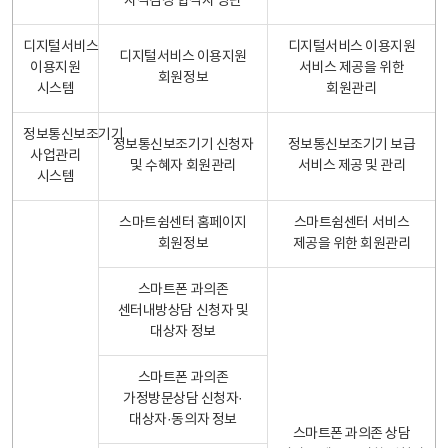
자격검정 합격자 명단
디지털서비스
디지털서비스 이용지원
디지털서비스 이용지원
이용지원
서비스 제공을 위한
회원정보
시스템
회원관리
정보통신보조기기
정보통신보조기기 신청자
정보통신보조기기 보급
사업관리
및 수혜자 회원관리
서비스 제공 및 관리
시스템
스마트쉼센터 홈페이지
스마트쉼센터 서비스
회원정보
제공을 위한 회원관리
스마트폰 과의존
센터내방상담 신청자 및
대상자 정보
스마트폰 과의존
가정방문상담 신청자·
대상자·동의자 정보
스마트폰 과의존 상담