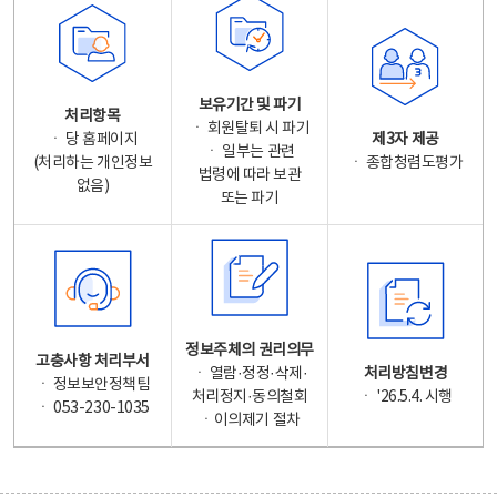
보유기간 및 파기
처리항목
ㆍ 회원탈퇴 시 파기
ㆍ 당 홈페이지
제3자 제공
ㆍ 일부는 관련
(처리하는 개인정보
ㆍ 종합청렴도평가
법령에 따라 보관
없음)
또는 파기
정보주체의 권리의무
고충사항 처리부서
ㆍ 열람·정정·삭제·
처리방침변경
ㆍ 정보보안정책팀
처리정지·동의철회
ㆍ '26.5.4. 시행
ㆍ 053-230-1035
ㆍ이의제기 절차