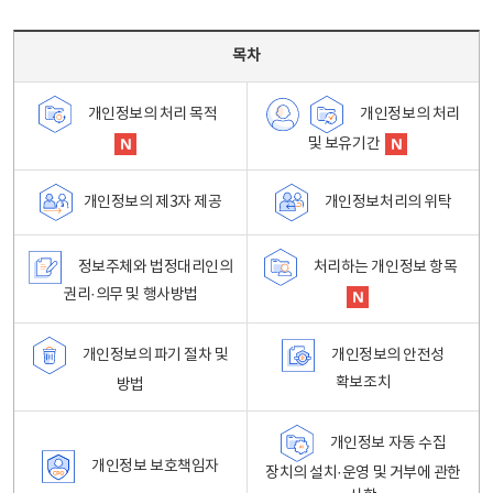
목차 - 개인정보 처리방침 목차를 나타내는표
목차
개인정보의 처리
개인정보의 처리 목적
및 보유기간
개인정보처리의 위탁
개인정보의 제3자 제공
정보주체와 법정대리인의
처리하는 개인정보 항목
권리·의무 및 행사방법
개인정보의 파기 절차 및
개인정보의 안전성
확보조치
방법
개인정보 자동 수집
개인정보 보호책임자
장치의 설치·운영 및 거부에 관한