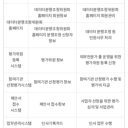
데이터분쟁조정위원회
데이터분쟁조정위원회
홈페이지 회원정보
홈페이지 회원관리
데이터분쟁조정위원회
홈페이지
데이터분쟁조정위원회
데이터 분쟁조정 등
홈페이지 분쟁조정 신청자
민원사무 처리
정보
평가위원
외부전문가 풀 운영을 위한
등록
평가위원 정보
평가위원 등록 신청
시스템
참여기관
참여기관 선정평가 수행 및
참여기관 선정평가 정보
선정평가시스템
평가비 지급
제안서
사업자 선정을 위한 평가·
접수
제안서 접수정보
심의 및 사업관리
시스템
업무관리시스템
인사기록카드
인사 업무 수행