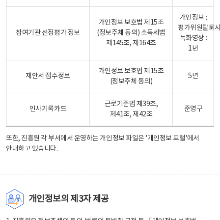
개인정보 :
개인정보 보호법 제15조
평가위원탈퇴
참여기관 선정평가 정보
(정보주체 동의) 소득세법
녹화영상 :
제145조, 제164조
1년
개인정보 보호법 제15조
제안서 접수정보
5년
(정보주체 동의)
근로기준법 제39조,
인사기록카드
준영구
제41조, 제42조
또한, 진흥원 각 부서에서 운영하는 개인정보 파일은
'개인정보 포털'
에서
안내하고 있습니다.
개인정보의 제3자 제공