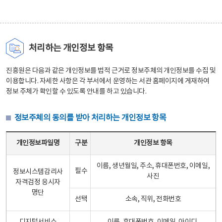
처리하는 개인정보 항목
진흥원은 다음과 같은 개인정보를 법적 근거로 정보주체의 개인정보를 수집 및
이용합니다. 자세한 사항은 각 부서에서 운영하는 서관 홈페이지에 게재하여
정보 주체가 확인할 수 있도록 안내를 하고 있습니다.
정보주체의 동의를 받아 처리하는 개인정보 항목
정보주체의 동의를 받아 처리하는 개인정보 항목 테이블 - 개인정보파일명, 구분, 개인정보 항목으로 구성
개인정보파일명
구분
개인정보 항목
이름, 생년월일, 주소, 휴대폰번호, 이메일,
필수
정보시스템감리사
사진
자격검정 응시자
명단
선택
소속, 직위, 전화번호