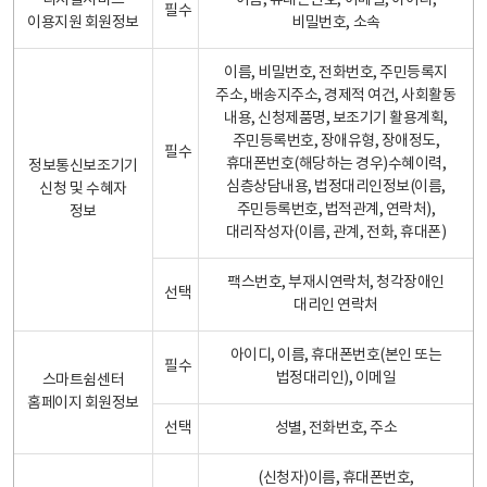
디지털서비스
이름, 휴대폰번호, 이메일, 아이디,
필수
이용지원 회원정보
비밀번호, 소속
이름, 비밀번호, 전화번호, 주민등록지
주소, 배송지주소, 경제적 여건, 사회활동
내용, 신청제품명, 보조기기 활용계획,
주민등록번호, 장애유형, 장애정도,
필수
휴대폰번호(해당하는 경우)수혜이력,
정보통신보조기기
심층상담내용, 법정대리인정보(이름,
신청 및 수혜자
주민등록번호, 법적관계, 연락처),
정보
대리작성자(이름, 관계, 전화, 휴대폰)
팩스번호, 부재시연락처, 청각장애인
선택
대리인 연락처
아이디, 이름, 휴대폰번호(본인 또는
필수
법정대리인), 이메일
스마트쉼센터
홈페이지 회원정보
선택
성별, 전화번호, 주소
(신청자)이름, 휴대폰번호,