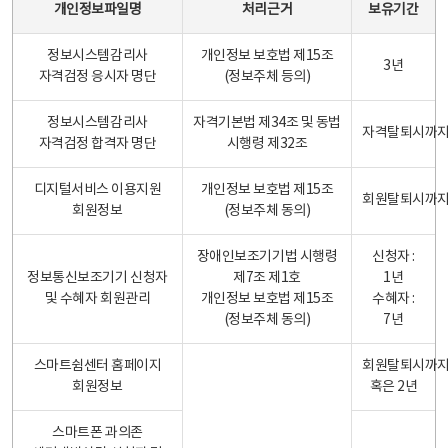
개인정보파일명
처리근거
보유기간
정보시스템감리사
개인정보 보호법 제15조
3년
자격검정 응시자 명단
(정보주체 등의)
정보시스템감리사
자격기본법 제34조 및 동법
자격탈퇴시까
자격검정 합격자 명단
시행령 제32조
디지털서비스 이용지원
개인정보 보호법 제15조
회원탈퇴시까
회원정보
(정보주체 동의)
장애인보조기기법 시행령
신청자 :
정보통신보조기기 신청자
제7조 제1호
1년
및 수혜자 회원관리
개인정보 보호법 제15조
수혜자 :
(정보주체 동의)
7년
스마트쉼센터 홈페이지
회원탈퇴시까
회원정보
혹은 2년
스마트폰 과의존