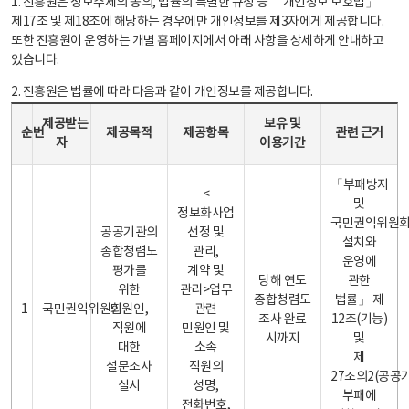
1. 진흥원은 정보주체의 동의, 법률의 특별한 규정 등 「개인정보 보호법」
제17조 및 제18조에 해당하는 경우에만 개인정보를 제3자에게 제공합니다.
또한 진흥원이 운영하는 개별 홈페이지에서 아래 사항을 상세하게 안내하고
있습니다.
2. 진흥원은 법률에 따라 다음과 같이 개인정보를 제공합니다.
개인정보 제공 안내표 - 순번, 제공받는자, 제공목적, 제공항목, 보유 및 이용기간 관련 근거로 구성
제공받는
보유 및
순번
제공목적
제공항목
관련 근거
자
이용기간
「부패방지
<
및
정보화사업
국민권익위원
공공기관의
선정 및
설치와
종합청렴도
관리,
운영에
평가를
계약 및
당해 연도
관한
위한
관리>업무
종합청렴도
법률」 제
1
국민권익위원회
민원인,
관련
조사 완료
12조(기능)
직원에
민원인 및
시까지
및
대한
소속
제
설문조사
직원의
27조의2(공공
실시
성명,
부패에
전화번호,