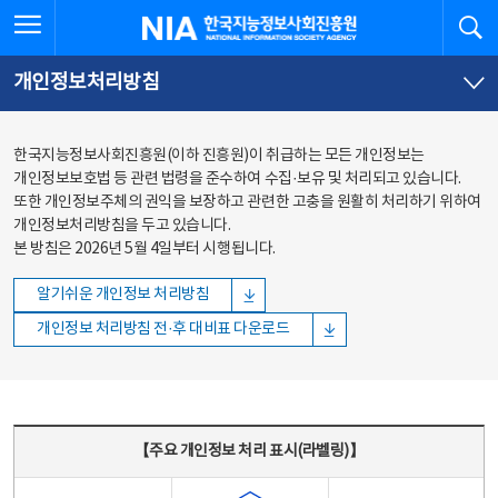
본문
전체메뉴
전체메뉴 열기
검
한국지능정보사회진흥원
바로가기
바로가기
개인정보처리방침
한국지능정보사회진흥원(이하 진흥원)이 취급하는 모든 개인정보는
개인정보보호법 등 관련 법령을 준수하여 수집·보유 및 처리되고 있습니다.
또한 개인정보주체의 권익을 보장하고 관련한 고충을 원활히 처리하기 위하여
개인정보처리방침을 두고 있습니다.
본 방침은 2026년 5월 4일부터 시행됩니다.
알기쉬운 개인정보 처리방침
개인정보 처리방침 전·후 대비표 다운로드
주요 개인정보 처리 표시(라벨링) - 주요 개인정보 처리 표시를 나타내는표
【주요 개인정보 처리 표시(라벨링)】