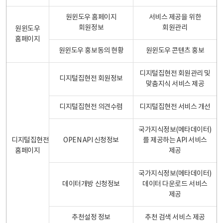
원윈도우 홈페이지
서비스 제공을 위한
회원정보
회원관리
원윈도우
홈페이지
원윈도우 홍보동의 현황
원윈도우 콘텐츠 홍보
디지털집현전 회원관리 및
디지털집현전 회원정보
맞춤지식 서비스 제공
디지털집현전 의견수렴
디지털집현전 서비스 개선
국가지식정보(메타데이터)
디지털집현전
OPEN API 신청정보
를 제공하는 API 서비스
홈페이지
제공
국가지식정보(메타데이터)
데이터개방 신청정보
데이터 다운로드 서비스
제공
추천설정 정보
추천 검색 서비스 제공