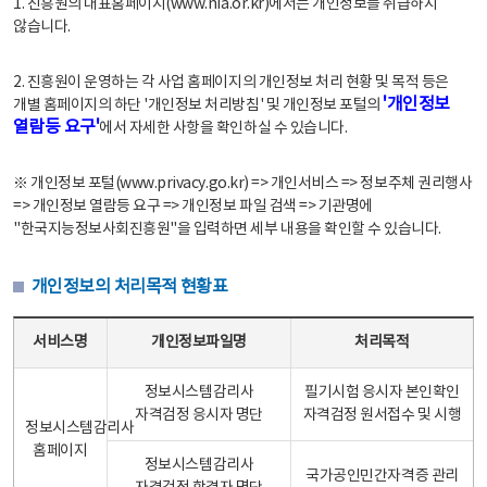
1. 진흥원의 대표홈페이지(www.nia.or.kr)에서는 개인정보를 취급하지
않습니다.
2. 진흥원이 운영하는 각 사업 홈페이지의 개인정보 처리 현황 및 목적 등은
'개인정보
개별 홈페이지의 하단 '개인정보 처리방침' 및 개인정보 포털의
열람등 요구'
에서 자세한 사항을 확인하실 수 있습니다.
※ 개인정보 포털(www.privacy.go.kr) => 개인서비스 => 정보주체 권리행사
=> 개인정보 열람등 요구 => 개인정보 파일 검색 => 기관명에
"한국지능정보사회진흥원"을 입력하면 세부 내용을 확인할 수 있습니다.
개인정보의 처리목적 현황표
개인정보의 처리목적 현황표 - 서비스명, 개인정보파일명, 처리목적으로 구성
서비스명
개인정보파일명
처리목적
정보시스템감리사
필기시험 응시자 본인확인
자격검정 응시자 명단
자격검정 원서접수 및 시행
정보시스템감리사
홈페이지
정보시스템감리사
국가공인민간자격증 관리