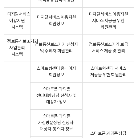
자격검정 합격자 명단
디지털서비스
디지털서비스 이용지원
디지털서비스 이용지원
이용지원
서비스 제공을 위한
회원정보
시스템
회원관리
정보통신보조기기
정보통신보조기기 신청자
정보통신보조기기 보급
사업관리
및 수혜자 회원관리
서비스 제공 및 관리
시스템
스마트쉼센터 홈페이지
스마트쉼센터 서비스
회원정보
제공을 위한 회원관리
스마트폰 과의존
센터내방상담 신청자 및
대상자 정보
스마트폰 과의존
가정방문상담 신청자·
대상자·동의자 정보
스마트폰 과의존 상담