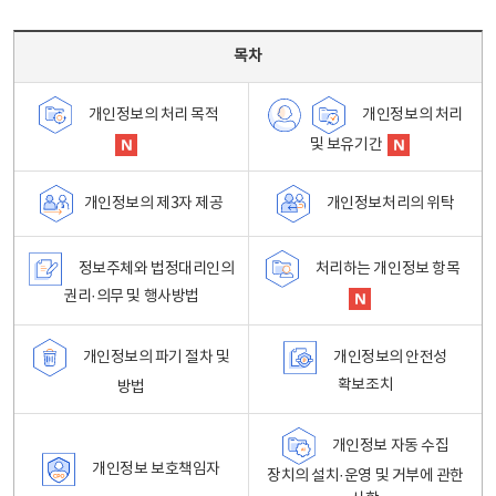
목차 - 개인정보 처리방침 목차를 나타내는표
목차
개인정보의 처리
개인정보의 처리 목적
및 보유기간
개인정보처리의 위탁
개인정보의 제3자 제공
정보주체와 법정대리인의
처리하는 개인정보 항목
권리·의무 및 행사방법
개인정보의 파기 절차 및
개인정보의 안전성
확보조치
방법
개인정보 자동 수집
개인정보 보호책임자
장치의 설치·운영 및 거부에 관한