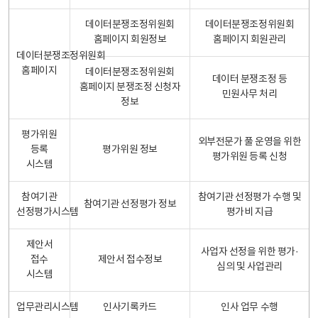
데이터분쟁조정위원회
데이터분쟁조정위원회
홈페이지 회원정보
홈페이지 회원관리
데이터분쟁조정위원회
홈페이지
데이터분쟁조정위원회
데이터 분쟁조정 등
홈페이지 분쟁조정 신청자
민원사무 처리
정보
평가위원
외부전문가 풀 운영을 위한
등록
평가위원 정보
평가위원 등록 신청
시스템
참여기관
참여기관 선정평가 수행 및
참여기관 선정평가 정보
선정평가시스템
평가비 지급
제안서
사업자 선정을 위한 평가·
접수
제안서 접수정보
심의 및 사업관리
시스템
업무관리시스템
인사기록카드
인사 업무 수행