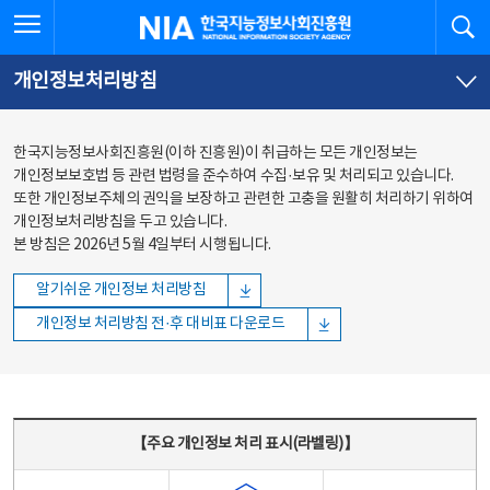
본문
전체메뉴
전체메뉴 열기
검
한국지능정보사회진흥원
바로가기
바로가기
개인정보처리방침
한국지능정보사회진흥원(이하 진흥원)이 취급하는 모든 개인정보는
개인정보보호법 등 관련 법령을 준수하여 수집·보유 및 처리되고 있습니다.
또한 개인정보주체의 권익을 보장하고 관련한 고충을 원활히 처리하기 위하여
개인정보처리방침을 두고 있습니다.
본 방침은 2026년 5월 4일부터 시행됩니다.
알기쉬운 개인정보 처리방침
개인정보 처리방침 전·후 대비표 다운로드
주요 개인정보 처리 표시(라벨링) - 주요 개인정보 처리 표시를 나타내는표
【주요 개인정보 처리 표시(라벨링)】