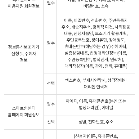
디지털서비스
이름, 휴대폰번호, 이메일, 아이디,
필수
이용지원 회원정보
비밀번호, 소속
이름, 비밀번호, 전화번호, 주민등록지
주소, 배송지주소, 경제적 여건, 사회활동
내용, 신청제품명, 보조기기 활용계획,
주민등록번호, 장애유형, 장애정도,
필수
휴대폰번호(해당하는 경우)수혜이력,
정보통신보조기기
심층상담내용, 법정대리인정보(이름,
신청 및 수혜자
주민등록번호, 법적관계, 연락처),
정보
대리작성자(이름, 관계, 전화, 휴대폰)
팩스번호, 부재시연락처, 청각장애인
선택
대리인 연락처
아이디, 이름, 휴대폰번호(본인 또는
필수
법정대리인), 이메일
스마트쉼센터
홈페이지 회원정보
선택
성별, 전화번호, 주소
(신청자)이름, 휴대폰번호,