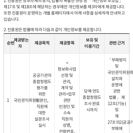
1. 진흥원은 정보주체의 동의, 법률의 특별한 규정 등 「개인정보 보호법」
제17조 및 제18조에 해당하는 경우에만 개인정보를 제3자에게 제공합니다.
또한 진흥원이 운영하는 개별 홈페이지에서 아래 사항을 상세하게 안내하고
있습니다.
2. 진흥원은 법률에 따라 다음과 같이 개인정보를 제공합니다.
개인정보 제공 안내표 - 순번, 제공받는자, 제공목적, 제공항목, 보유 및 이용기간 관련 근거로 구성
제공받는
보유 및
순번
제공목적
제공항목
관련 근거
자
이용기간
「부패방지
<
및
정보화사업
국민권익위원
공공기관의
선정 및
설치와
종합청렴도
관리,
운영에
평가를
계약 및
당해 연도
관한
위한
관리>업무
종합청렴도
법률」 제
1
국민권익위원회
민원인,
관련
조사 완료
12조(기능)
직원에
민원인 및
시까지
및
대한
소속
제
설문조사
직원의
27조의2(공공
실시
성명,
부패에
전화번호,