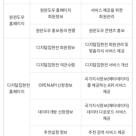
원윈도우 홈페이지
서비스 제공을 위한
회원정보
회원관리
원윈도우
홈페이지
원윈도우 홍보동의 현황
원윈도우 콘텐츠 홍보
디지털집현전 회원관리 및
디지털집현전 회원정보
맞춤지식 서비스 제공
디지털집현전 의견수렴
디지털집현전 서비스 개선
국가지식정보(메타데이터)
디지털집현전
OPEN API 신청정보
를 제공하는 API 서비스
홈페이지
제공
국가지식정보(메타데이터)
데이터개방 신청정보
데이터 다운로드 서비스
제공
추천설정 정보
추천 검색 서비스 제공