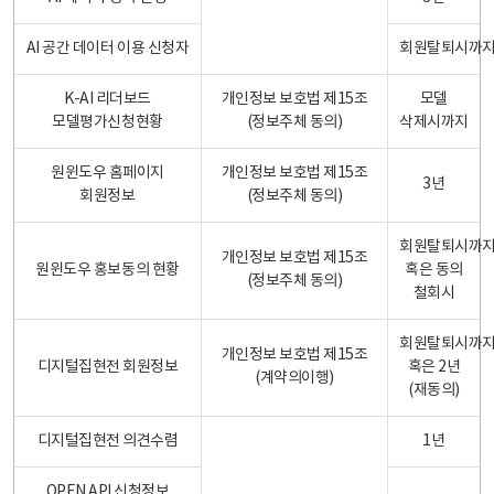
AI 공간 데이터 이용 신청자
회원탈퇴시까
K-AI 리더보드
개인정보 보호법 제15조
모델
모델평가신청현황
(정보주체 동의)
삭제시까지
원윈도우 홈페이지
개인정보 보호법 제15조
3년
회원정보
(정보주체 동의)
회원탈퇴시까
개인정보 보호법 제15조
원윈도우 홍보동의 현황
혹은 동의
(정보주체 동의)
철회시
회원탈퇴시까
개인정보 보호법 제15조
디지털집현전 회원정보
혹은 2년
(계약의이행)
(재동의)
디지털집현전 의견수렴
1년
OPEN API 신청정보