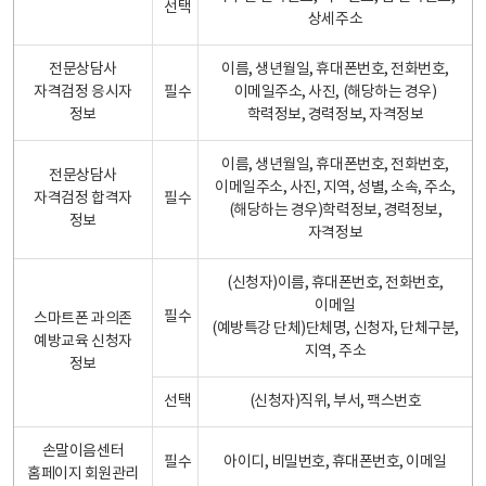
선택
상세주소
전문상담사
이름, 생년월일, 휴대폰번호, 전화번호,
자격검정 응시자
필수
이메일주소, 사진, (해당하는 경우)
정보
학력정보, 경력정보, 자격정보
이름, 생년월일, 휴대폰번호, 전화번호,
전문상담사
이메일주소, 사진, 지역, 성별, 소속, 주소,
자격검정 합격자
필수
(해당하는 경우)학력정보, 경력정보,
정보
자격정보
(신청자)이름, 휴대폰번호, 전화번호,
이메일
필수
스마트폰 과의존
(예방특강 단체)단체명, 신청자, 단체구분,
예방교육 신청자
지역, 주소
정보
선택
(신청자)직위, 부서, 팩스번호
손말이음센터
필수
아이디, 비밀번호, 휴대폰번호, 이메일
홈페이지 회원관리