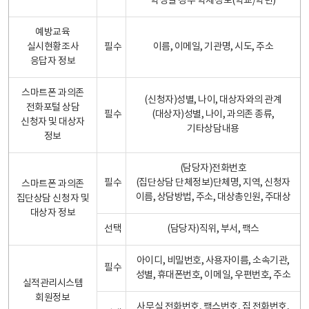
학생일 경우 학제정보(학교/학년)
예방교육
실시현황조사
필수
이름, 이메일, 기관명, 시도, 주소
응답자 정보
스마트폰 과의존
(신청자)성별, 나이, 대상자와의 관계
전화포털 상담
필수
(대상자)성별, 나이, 과의존 종류,
신청자 및 대상자
기타상담내용
정보
(담당자)전화번호
필수
(집단상담 단체정보)단체명, 지역, 신청자
스마트폰 과의존
이름, 상담방법, 주소, 대상총인원, 주대상
집단상담 신청자 및
대상자 정보
선택
(담당자)직위, 부서, 팩스
아이디, 비밀번호, 사용자이름, 소속기관,
필수
성별, 휴대폰번호, 이메일, 우편번호, 주소
실적관리시스템
회원정보
사무실 전화번호, 팩스번호, 집 전화번호,