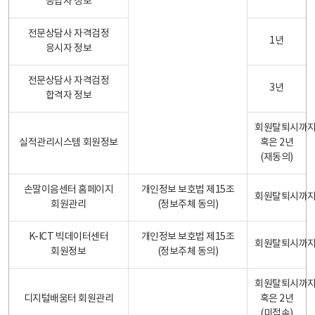
응답자 정보
전문상담사 자격검정
1년
응시자 정보
전문상담사 자격검정
3년
합격자 정보
회원탈퇴시까
실적관리시스템 회원정보
혹은 2년
(재동의)
손말이음센터 홈페이지
개인정보 보호법 제15조
회원탈퇴시까
회원관리
(정보주체 동의)
K-ICT 빅데이터센터
개인정보 보호법 제15조
회원탈퇴시까
회원정보
(정보주체 동의)
회원탈퇴시까
디지털배움터 회원관리
혹은 2년
(미접속)