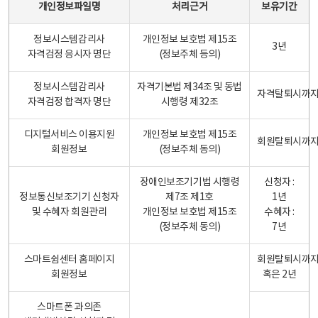
개인정보파일명
처리근거
보유기간
정보시스템감리사
개인정보 보호법 제15조
3년
자격검정 응시자 명단
(정보주체 등의)
정보시스템감리사
자격기본법 제34조 및 동법
자격탈퇴시까
자격검정 합격자 명단
시행령 제32조
디지털서비스 이용지원
개인정보 보호법 제15조
회원탈퇴시까
회원정보
(정보주체 동의)
장애인보조기기법 시행령
신청자 :
정보통신보조기기 신청자
제7조 제1호
1년
및 수혜자 회원관리
개인정보 보호법 제15조
수혜자 :
(정보주체 동의)
7년
스마트쉼센터 홈페이지
회원탈퇴시까
회원정보
혹은 2년
스마트폰 과의존