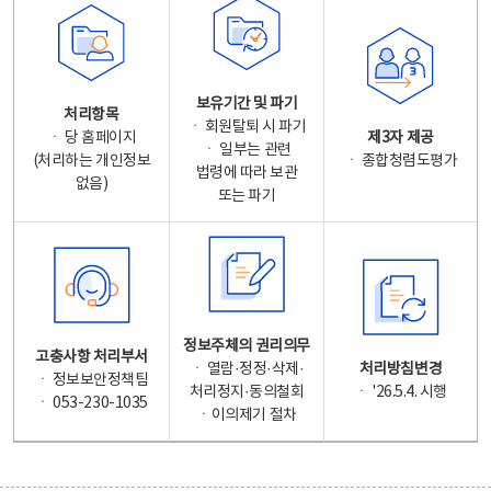
보유기간 및 파기
처리항목
ㆍ 회원탈퇴 시 파기
ㆍ 당 홈페이지
제3자 제공
ㆍ 일부는 관련
(처리하는 개인정보
ㆍ 종합청렴도평가
법령에 따라 보관
없음)
또는 파기
정보주체의 권리의무
고충사항 처리부서
ㆍ 열람·정정·삭제·
처리방침변경
ㆍ 정보보안정책팀
처리정지·동의철회
ㆍ '26.5.4. 시행
ㆍ 053-230-1035
ㆍ이의제기 절차