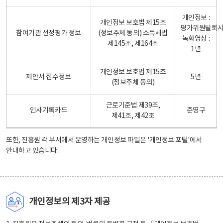
개인정보 :
개인정보 보호법 제15조
평가위원탈퇴
참여기관 선정평가 정보
(정보주체 동의) 소득세법
녹화영상 :
제145조, 제164조
1년
개인정보 보호법 제15조
제안서 접수정보
5년
(정보주체 동의)
근로기준법 제39조,
인사기록카드
준영구
제41조, 제42조
또한, 진흥원 각 부서에서 운영하는 개인정보 파일은
'개인정보 포털'
에서
안내하고 있습니다.
개인정보의 제3자 제공