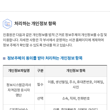
처리하는 개인정보 항목
진흥원은 다음과 같은 개인정보를 법적 근거로 정보주체의 개인정보를 수집 및
이용합니다. 자세한 사항은 각 부서에서 운영하는 서관 홈페이지에 게재하여
정보 주체가 확인할 수 있도록 안내를 하고 있습니다.
정보주체의 동의를 받아 처리하는 개인정보 항목
정보주체의 동의를 받아 처리하는 개인정보 항목 테이블 - 개인정보파일명, 구분, 개인정보 항목으로 구성
개인정보파일명
구분
개인정보 항목
이름, 생년월일, 주소, 휴대폰번호, 이메일,
필수
정보시스템감리사
사진
자격검정 응시자
명단
선택
소속, 직위, 전화번호