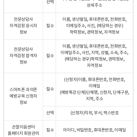
선택
상세주소
전문상담사
이름, 생년월일, 휴대폰번호, 전화번호,
자격검정 응시자
필수
이메일주소, 사진, (해당하는 경우)
정보
학력정보, 경력정보, 자격정보
이름, 생년월일, 휴대폰번호, 전화번호,
전문상담사
이메일주소, 사진, 지역, 성별, 소속, 주소,
자격검정 합격자
필수
(해당하는 경우)학력정보, 경력정보,
정보
자격정보
(신청자)이름, 휴대폰번호, 전화번호,
이메일
필수
스마트폰 과의존
(예방특강 단체)단체명, 신청자, 단체구분,
예방교육 신청자
지역, 주소
정보
선택
(신청자)직위, 부서, 팩스번호
손말이음센터
필수
아이디, 비밀번호, 휴대폰번호, 이메일
홈페이지 회원관리