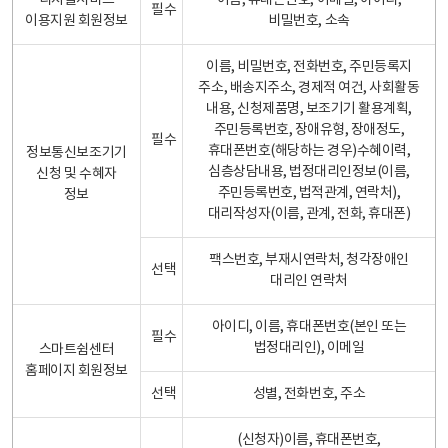
디지털서비스
이름, 휴대폰번호, 이메일, 아이디,
필수
이용지원 회원정보
비밀번호, 소속
이름, 비밀번호, 전화번호, 주민등록지
주소, 배송지주소, 경제적 여건, 사회활동
내용, 신청제품명, 보조기기 활용계획,
주민등록번호, 장애유형, 장애정도,
필수
휴대폰번호(해당하는 경우)수혜이력,
정보통신보조기기
심층상담내용, 법정대리인정보(이름,
신청 및 수혜자
주민등록번호, 법적관계, 연락처),
정보
대리작성자(이름, 관계, 전화, 휴대폰)
팩스번호, 부재시연락처, 청각장애인
선택
대리인 연락처
아이디, 이름, 휴대폰번호(본인 또는
필수
법정대리인), 이메일
스마트쉼센터
홈페이지 회원정보
선택
성별, 전화번호, 주소
(신청자)이름, 휴대폰번호,