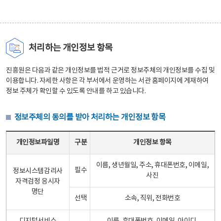
처리하는 개인정보 항목
진흥원은 다음과 같은 개인정보를 법적 근거로 정보주체의 개인정보를 수집 및
이용합니다. 자세한 사항은 각 부서에서 운영하는 서관 홈페이지에 게재하여
정보 주체가 확인할 수 있도록 안내를 하고 있습니다.
정보주체의 동의를 받아 처리하는 개인정보 항목
정보주체의 동의를 받아 처리하는 개인정보 항목 테이블 - 개인정보파일명, 구분, 개인정보 항목으로 구성
개인정보파일명
구분
개인정보 항목
이름, 생년월일, 주소, 휴대폰번호, 이메일,
필수
정보시스템감리사
사진
자격검정 응시자
명단
선택
소속, 직위, 전화번호