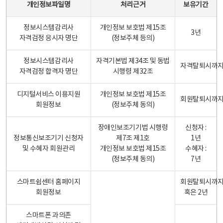
개인정보파일명
처리근거
보유기간
정보시스템감리사
개인정보 보호법 제15조
3년
자격검정 응시자 명단
(정보주체 등의)
정보시스템감리사
자격기본법 제34조 및 동법
자격탈퇴시까
자격검정 합격자 명단
시행령 제32조
디지털서비스 이용지원
개인정보 보호법 제15조
회원탈퇴시까
회원정보
(정보주체 동의)
장애인보조기기법 시행령
신청자 :
정보통신보조기기 신청자
제7조 제1호
1년
및 수혜자 회원관리
개인정보 보호법 제15조
수혜자 :
(정보주체 동의)
7년
스마트쉼센터 홈페이지
회원탈퇴시까
회원정보
혹은 2년
스마트폰 과의존