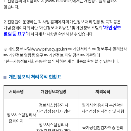
1. 진흥원의 대표홈페이지(www.nia.or.kr)에서는 개인정보를 취급하지
않습니다.
2. 진흥원이 운영하는 각 사업 홈페이지의 개인정보 처리 현황 및 목적 등은
'개인정보
개별 홈페이지의 하단 '개인정보 처리방침' 및 개인정보 포털의
열람등 요구'
에서 자세한 사항을 확인하실 수 있습니다.
※ 개인정보 포털(www.privacy.go.kr) => 개인서비스 => 정보주체 권리행사
=> 개인정보 열람등 요구 => 개인정보 파일 검색 => 기관명에
"한국지능정보사회진흥원"을 입력하면 세부 내용을 확인할 수 있습니다.
개인정보의 처리목적 현황표
개인정보의 처리목적 현황표 - 서비스명, 개인정보파일명, 처리목적으로 구성
서비스명
개인정보파일명
처리목적
정보시스템감리사
필기시험 응시자 본인확인
자격검정 응시자 명단
자격검정 원서접수 및 시행
정보시스템감리사
홈페이지
정보시스템감리사
국가공인민간자격증 관리