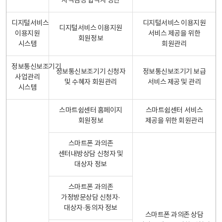
자격검정 합격자 명단
디지털서비스
디지털서비스 이용지원
디지털서비스 이용지원
이용지원
서비스 제공을 위한
회원정보
시스템
회원관리
정보통신보조기기
정보통신보조기기 신청자
정보통신보조기기 보급
사업관리
및 수혜자 회원관리
서비스 제공 및 관리
시스템
스마트쉼센터 홈페이지
스마트쉼센터 서비스
회원정보
제공을 위한 회원관리
스마트폰 과의존
센터내방상담 신청자 및
대상자 정보
스마트폰 과의존
가정방문상담 신청자·
대상자·동의자 정보
스마트폰 과의존 상담