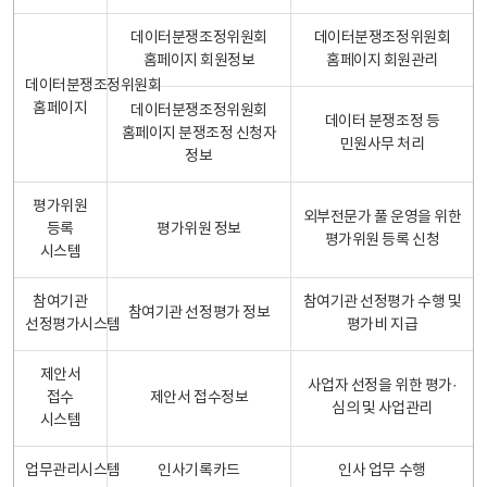
데이터분쟁조정위원회
데이터분쟁조정위원회
홈페이지 회원정보
홈페이지 회원관리
데이터분쟁조정위원회
홈페이지
데이터분쟁조정위원회
데이터 분쟁조정 등
홈페이지 분쟁조정 신청자
민원사무 처리
정보
평가위원
외부전문가 풀 운영을 위한
등록
평가위원 정보
평가위원 등록 신청
시스템
참여기관
참여기관 선정평가 수행 및
참여기관 선정평가 정보
선정평가시스템
평가비 지급
제안서
사업자 선정을 위한 평가·
접수
제안서 접수정보
심의 및 사업관리
시스템
업무관리시스템
인사기록카드
인사 업무 수행