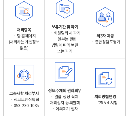
보유기간 및 파기
처리항목
ㆍ 회원탈퇴 시 파기
ㆍ 당 홈페이지
제3자 제공
ㆍ 일부는 관련
(처리하는 개인정보
ㆍ 종합청렴도평가
법령에 따라 보관
없음)
또는 파기
정보주체의 권리의무
고충사항 처리부서
ㆍ 열람·정정·삭제·
처리방침변경
ㆍ 정보보안정책팀
처리정지·동의철회
ㆍ '26.5.4. 시행
ㆍ 053-230-1035
ㆍ이의제기 절차