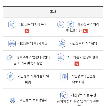
목차 - 개인정보 처리방침 목차를 나타내는표
목차
개인정보의 처리
개인정보의 처리 목적
및 보유기간
개인정보처리의 위탁
개인정보의 제3자 제공
정보주체와 법정대리인의
처리하는 개인정보 항목
권리·의무 및 행사방법
개인정보의 파기 절차 및
개인정보의 안전성
확보조치
방법
개인정보 자동 수집
개인정보 보호책임자
장치의 설치·운영 및 거부에 관한