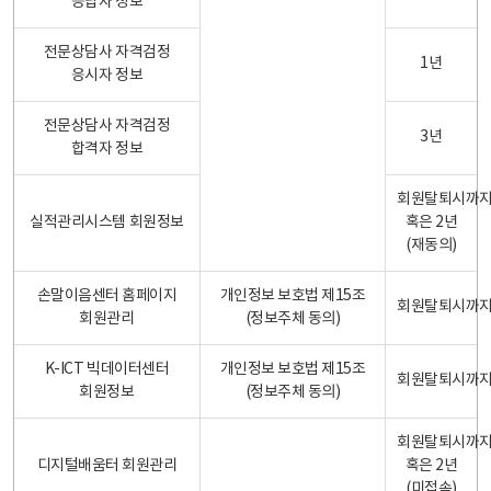
응답자 정보
전문상담사 자격검정
1년
응시자 정보
전문상담사 자격검정
3년
합격자 정보
회원탈퇴시까
실적관리시스템 회원정보
혹은 2년
(재동의)
손말이음센터 홈페이지
개인정보 보호법 제15조
회원탈퇴시까
회원관리
(정보주체 동의)
K-ICT 빅데이터센터
개인정보 보호법 제15조
회원탈퇴시까
회원정보
(정보주체 동의)
회원탈퇴시까
디지털배움터 회원관리
혹은 2년
(미접속)