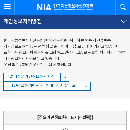
본문
전체메뉴
전체메뉴 열기
검
한국지능정보사회진흥원
바로가기
바로가기
개인정보처리방침
한국지능정보사회진흥원(이하 진흥원)이 취급하는 모든 개인정보는
개인정보보호법 등 관련 법령을 준수하여 수집·보유 및 처리되고 있습니다.
또한 개인정보주체의 권익을 보장하고 관련한 고충을 원활히 처리하기 위하여
개인정보처리방침을 두고 있습니다.
본 방침은 2026년 5월 4일부터 시행됩니다.
알기쉬운 개인정보 처리방침
개인정보 처리방침 전·후 대비표 다운로드
주요 개인정보 처리 표시(라벨링) - 주요 개인정보 처리 표시를 나타내는표
【주요 개인정보 처리 표시(라벨링)】