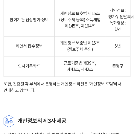
개인정보 :
개인정보 보호법 제15조
평가위원탈퇴
참여기관 선정평가 정보
(정보주체 동의) 소득세법
녹화영상 :
제145조, 제164조
1년
개인정보 보호법 제15조
제안서 접수정보
5년
(정보주체 동의)
근로기준법 제39조,
인사기록카드
준영구
제41조, 제42조
또한, 진흥원 각 부서에서 운영하는 개인정보 파일은
'개인정보 포털'
에서
안내하고 있습니다.
개인정보의 제3자 제공