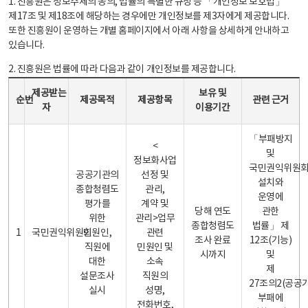
1. 진흥원은 정보주체의 동의, 법률의 특별한 규정 등 「개인정보 보호법」
제17조 및 제18조에 해당하는 경우에만 개인정보를 제3자에게 제공합니다.
또한 진흥원이 운영하는 개별 홈페이지에서 아래 사항을 상세하게 안내하고
있습니다.
2. 진흥원은 법률에 따라 다음과 같이 개인정보를 제공합니다.
개인정보 제공 안내표 - 순번, 제공받는자, 제공목적, 제공항목, 보유 및 이용기간 관련 근거로 구성
제공받는
보유 및
순번
제공목적
제공항목
관련 근거
자
이용기간
「부패방지
<
및
정보화사업
국민권익위원
공공기관의
선정 및
설치와
종합청렴도
관리,
운영에
평가를
계약 및
당해 연도
관한
위한
관리>업무
종합청렴도
법률」 제
1
국민권익위원회
민원인,
관련
조사 완료
12조(기능)
직원에
민원인 및
시까지
및
대한
소속
제
설문조사
직원의
27조의2(공공
실시
성명,
부패에
전화번호,