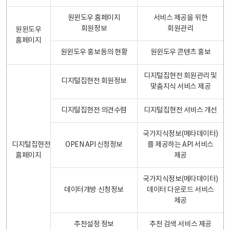
원윈도우 홈페이지
서비스 제공을 위한
회원정보
회원관리
원윈도우
홈페이지
원윈도우 홍보동의 현황
원윈도우 콘텐츠 홍보
디지털집현전 회원관리 및
디지털집현전 회원정보
맞춤지식 서비스 제공
디지털집현전 의견수렴
디지털집현전 서비스 개선
국가지식정보(메타데이터)
디지털집현전
OPEN API 신청정보
를 제공하는 API 서비스
홈페이지
제공
국가지식정보(메타데이터)
데이터개방 신청정보
데이터 다운로드 서비스
제공
추천설정 정보
추천 검색 서비스 제공