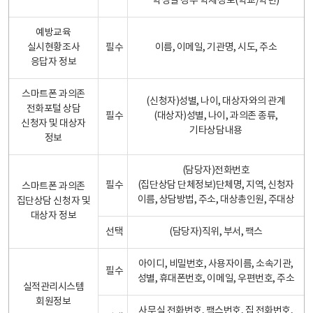
학생일 경우 학제정보(학교/학년)
예방교육
실시현황조사
필수
이름, 이메일, 기관명, 시도, 주소
응답자 정보
스마트폰 과의존
(신청자)성별, 나이, 대상자와의 관계
전화포털 상담
필수
(대상자)성별, 나이, 과의존 종류,
신청자 및 대상자
기타상담내용
정보
(담당자)전화번호
필수
(집단상담 단체정보)단체명, 지역, 신청자
스마트폰 과의존
이름, 상담방법, 주소, 대상총인원, 주대상
집단상담 신청자 및
대상자 정보
선택
(담당자)직위, 부서, 팩스
아이디, 비밀번호, 사용자이름, 소속기관,
필수
성별, 휴대폰번호, 이메일, 우편번호, 주소
실적관리시스템
회원정보
사무실 전화번호, 팩스번호, 집 전화번호,