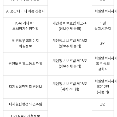
AI 공간 데이터 이용 신청자
회원탈퇴시까
K-AI 리더보드
개인정보 보호법 제15조
모델
모델평가신청현황
(정보주체 동의)
삭제시까지
원윈도우 홈페이지
개인정보 보호법 제15조
3년
회원정보
(정보주체 동의)
회원탈퇴시까
개인정보 보호법 제15조
원윈도우 홍보동의 현황
혹은 동의
(정보주체 동의)
철회시
회원탈퇴시까
개인정보 보호법 제15조
디지털집현전 회원정보
혹은 2년
(계약의이행)
(재동의)
디지털집현전 의견수렴
1년
OPEN API 신청정보