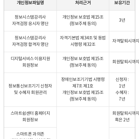
개인정보파일명
처리근거
보유기간
정보시스템감리사
개인정보 보호법 제15조
3년
자격검정 응시자 명단
(정보주체 등의)
정보시스템감리사
자격기본법 제34조 및 동법
자격탈퇴시까
자격검정 합격자 명단
시행령 제32조
디지털서비스 이용지원
개인정보 보호법 제15조
회원탈퇴시까
회원정보
(정보주체 동의)
장애인보조기기법 시행령
신청자 :
정보통신보조기기 신청자
제7조 제1호
1년
및 수혜자 회원관리
개인정보 보호법 제15조
수혜자 :
(정보주체 동의)
7년
스마트쉼센터 홈페이지
회원탈퇴시까
회원정보
혹은 2년
스마트폰 과의존