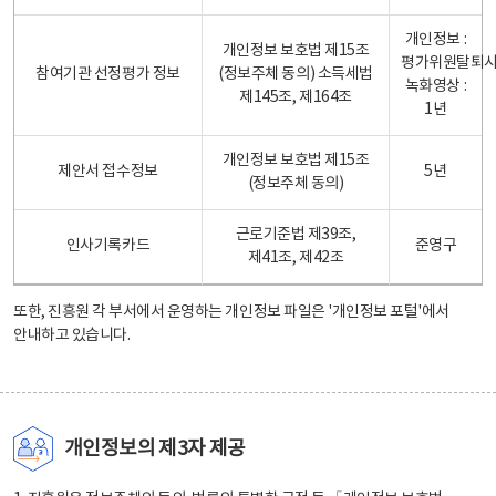
개인정보 :
개인정보 보호법 제15조
평가위원탈퇴
참여기관 선정평가 정보
(정보주체 동의) 소득세법
녹화영상 :
제145조, 제164조
1년
개인정보 보호법 제15조
제안서 접수정보
5년
(정보주체 동의)
근로기준법 제39조,
인사기록카드
준영구
제41조, 제42조
또한, 진흥원 각 부서에서 운영하는 개인정보 파일은
'개인정보 포털'
에서
안내하고 있습니다.
개인정보의 제3자 제공