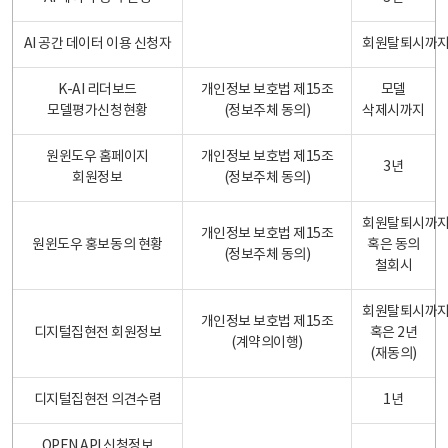
AI 공간 데이터 이용 신청자
회원탈퇴시까
K-AI 리더보드
개인정보 보호법 제15조
모델
모델평가신청현황
(정보주체 동의)
삭제시까지
원윈도우 홈페이지
개인정보 보호법 제15조
3년
회원정보
(정보주체 동의)
회원탈퇴시까
개인정보 보호법 제15조
원윈도우 홍보동의 현황
혹은 동의
(정보주체 동의)
철회시
회원탈퇴시까
개인정보 보호법 제15조
디지털집현전 회원정보
혹은 2년
(계약의이행)
(재동의)
디지털집현전 의견수렴
1년
OPEN API 신청정보