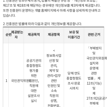
1. 진흥원은 정보주체의 동의, 법률의 특별한 규정 등 「개인정보 보호법」
제17조 및 제18조에 해당하는 경우에만 개인정보를 제3자에게 제공합니다.
또한 진흥원이 운영하는 개별 홈페이지에서 아래 사항을 상세하게 안내하고
있습니다.
2. 진흥원은 법률에 따라 다음과 같이 개인정보를 제공합니다.
개인정보 제공 안내표 - 순번, 제공받는자, 제공목적, 제공항목, 보유 및 이용기간 관련 근거로 구성
제공받는
보유 및
순번
제공목적
제공항목
관련 근거
자
이용기간
「부패방지
<
및
정보화사업
국민권익위원
공공기관의
선정 및
설치와
종합청렴도
관리,
운영에
평가를
계약 및
당해 연도
관한
위한
관리>업무
종합청렴도
법률」 제
1
국민권익위원회
민원인,
관련
조사 완료
12조(기능)
직원에
민원인 및
시까지
및
대한
소속
제
설문조사
직원의
27조의2(공공
실시
성명,
부패에
전화번호,