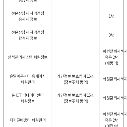
응답자 정보
전문상담사 자격검정
1년
응시자 정보
전문상담사 자격검정
3년
합격자 정보
회원탈퇴시까
실적관리시스템 회원정보
혹은 2년
(재동의)
손말이음센터 홈페이지
개인정보 보호법 제15조
회원탈퇴시까
회원관리
(정보주체 동의)
K-ICT 빅데이터센터
개인정보 보호법 제15조
회원탈퇴시까
회원정보
(정보주체 동의)
회원탈퇴시까
디지털배움터 회원관리
혹은 2년
(미접속)