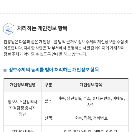
처리하는 개인정보 항목
진흥원은 다음과 같은 개인정보를 법적 근거로 정보주체의 개인정보를 수집 및
이용합니다. 자세한 사항은 각 부서에서 운영하는 서관 홈페이지에 게재하여
정보 주체가 확인할 수 있도록 안내를 하고 있습니다.
정보주체의 동의를 받아 처리하는 개인정보 항목
정보주체의 동의를 받아 처리하는 개인정보 항목 테이블 - 개인정보파일명, 구분, 개인정보 항목으로 구성
개인정보파일명
구분
개인정보 항목
이름, 생년월일, 주소, 휴대폰번호, 이메일,
필수
정보시스템감리사
사진
자격검정 응시자
명단
선택
소속, 직위, 전화번호