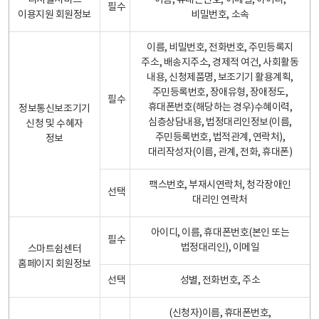
디지털서비스
이름, 휴대폰번호, 이메일, 아이디,
필수
이용지원 회원정보
비밀번호, 소속
이름, 비밀번호, 전화번호, 주민등록지
주소, 배송지주소, 경제적 여건, 사회활동
내용, 신청제품명, 보조기기 활용계획,
주민등록번호, 장애유형, 장애정도,
필수
휴대폰번호(해당하는 경우)수혜이력,
정보통신보조기기
심층상담내용, 법정대리인정보(이름,
신청 및 수혜자
주민등록번호, 법적관계, 연락처),
정보
대리작성자(이름, 관계, 전화, 휴대폰)
팩스번호, 부재시연락처, 청각장애인
선택
대리인 연락처
아이디, 이름, 휴대폰번호(본인 또는
필수
법정대리인), 이메일
스마트쉼센터
홈페이지 회원정보
선택
성별, 전화번호, 주소
(신청자)이름, 휴대폰번호,