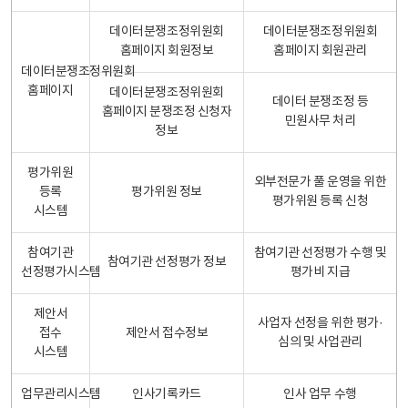
데이터분쟁조정위원회
데이터분쟁조정위원회
홈페이지 회원정보
홈페이지 회원관리
데이터분쟁조정위원회
홈페이지
데이터분쟁조정위원회
데이터 분쟁조정 등
홈페이지 분쟁조정 신청자
민원사무 처리
정보
평가위원
외부전문가 풀 운영을 위한
등록
평가위원 정보
평가위원 등록 신청
시스템
참여기관
참여기관 선정평가 수행 및
참여기관 선정평가 정보
선정평가시스템
평가비 지급
제안서
사업자 선정을 위한 평가·
접수
제안서 접수정보
심의 및 사업관리
시스템
업무관리시스템
인사기록카드
인사 업무 수행