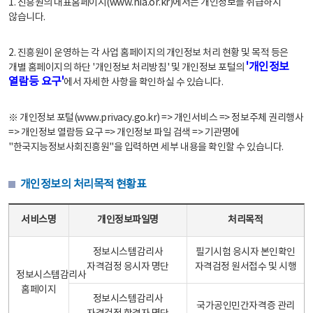
1. 진흥원의 대표홈페이지(www.nia.or.kr)에서는 개인정보를 취급하지
않습니다.
2. 진흥원이 운영하는 각 사업 홈페이지의 개인정보 처리 현황 및 목적 등은
'개인정보
개별 홈페이지의 하단 '개인정보 처리방침' 및 개인정보 포털의
열람등 요구'
에서 자세한 사항을 확인하실 수 있습니다.
※ 개인정보 포털(www.privacy.go.kr) => 개인서비스 => 정보주체 권리행사
=> 개인정보 열람등 요구 => 개인정보 파일 검색 => 기관명에
"한국지능정보사회진흥원"을 입력하면 세부 내용을 확인할 수 있습니다.
개인정보의 처리목적 현황표
개인정보의 처리목적 현황표 - 서비스명, 개인정보파일명, 처리목적으로 구성
서비스명
개인정보파일명
처리목적
정보시스템감리사
필기시험 응시자 본인확인
자격검정 응시자 명단
자격검정 원서접수 및 시행
정보시스템감리사
홈페이지
정보시스템감리사
국가공인민간자격증 관리