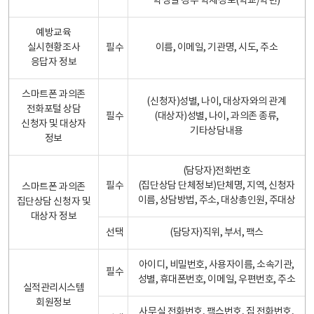
학생일 경우 학제정보(학교/학년)
예방교육
실시현황조사
필수
이름, 이메일, 기관명, 시도, 주소
응답자 정보
스마트폰 과의존
(신청자)성별, 나이, 대상자와의 관계
전화포털 상담
필수
(대상자)성별, 나이, 과의존 종류,
신청자 및 대상자
기타상담내용
정보
(담당자)전화번호
필수
(집단상담 단체정보)단체명, 지역, 신청자
스마트폰 과의존
이름, 상담방법, 주소, 대상총인원, 주대상
집단상담 신청자 및
대상자 정보
선택
(담당자)직위, 부서, 팩스
아이디, 비밀번호, 사용자이름, 소속기관,
필수
성별, 휴대폰번호, 이메일, 우편번호, 주소
실적관리시스템
회원정보
사무실 전화번호, 팩스번호, 집 전화번호,