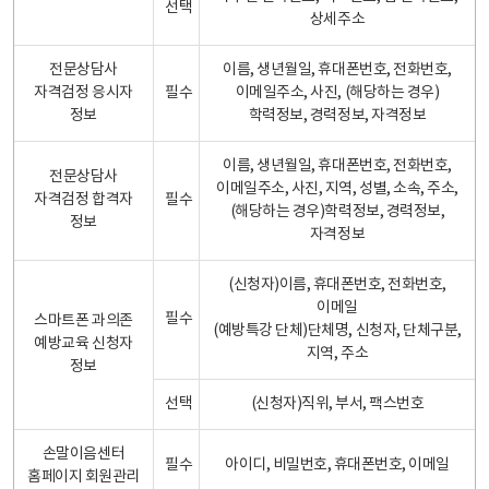
선택
상세주소
전문상담사
이름, 생년월일, 휴대폰번호, 전화번호,
자격검정 응시자
필수
이메일주소, 사진, (해당하는 경우)
정보
학력정보, 경력정보, 자격정보
이름, 생년월일, 휴대폰번호, 전화번호,
전문상담사
이메일주소, 사진, 지역, 성별, 소속, 주소,
자격검정 합격자
필수
(해당하는 경우)학력정보, 경력정보,
정보
자격정보
(신청자)이름, 휴대폰번호, 전화번호,
이메일
필수
스마트폰 과의존
(예방특강 단체)단체명, 신청자, 단체구분,
예방교육 신청자
지역, 주소
정보
선택
(신청자)직위, 부서, 팩스번호
손말이음센터
필수
아이디, 비밀번호, 휴대폰번호, 이메일
홈페이지 회원관리