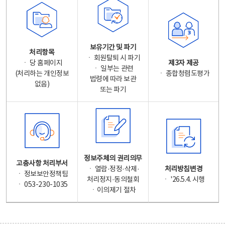
보유기간 및 파기
처리항목
ㆍ 회원탈퇴 시 파기
ㆍ 당 홈페이지
제3자 제공
ㆍ 일부는 관련
(처리하는 개인정보
ㆍ 종합청렴도평가
법령에 따라 보관
없음)
또는 파기
정보주체의 권리의무
고충사항 처리부서
ㆍ 열람·정정·삭제·
처리방침변경
ㆍ 정보보안정책팀
처리정지·동의철회
ㆍ '26.5.4. 시행
ㆍ 053-230-1035
ㆍ이의제기 절차