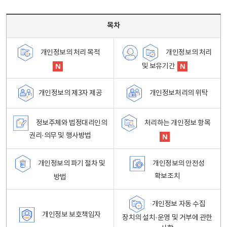
목차 - 개인정보 처리방침 목차를 나타내는표
목차
개인정보의 처리
개인정보의 처리 목적
및 보유기간
개인정보처리의 위탁
개인정보의 제3자 제공
정보주체와 법정대리인의
처리하는 개인정보 항목
권리·의무 및 행사방법
개인정보의 파기 절차 및
개인정보의 안전성
확보조치
방법
개인정보 자동 수집
개인정보 보호책임자
장치의 설치·운영 및 거부에 관한