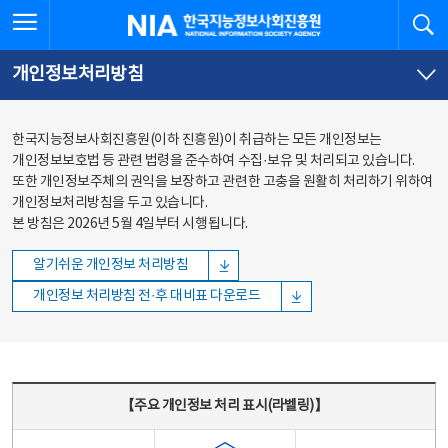
본문
전체메뉴
전체메뉴 열기
검
한국지능정보사회진흥원
바로가기
바로가기
개인정보처리방침
한국지능정보사회진흥원(이하 진흥원)이 취급하는 모든 개인정보는
개인정보보호법 등 관련 법령을 준수하여 수집·보유 및 처리되고 있습니다.
또한 개인정보주체의 권익을 보장하고 관련한 고충을 원활히 처리하기 위하여
개인정보처리방침을 두고 있습니다.
본 방침은 2026년 5월 4일부터 시행됩니다.
알기쉬운 개인정보 처리방침
개인정보 처리방침 전·후 대비표 다운로드
주요 개인정보 처리 표시(라벨링) - 주요 개인정보 처리 표시를 나타내는표
【주요 개인정보 처리 표시(라벨링)】