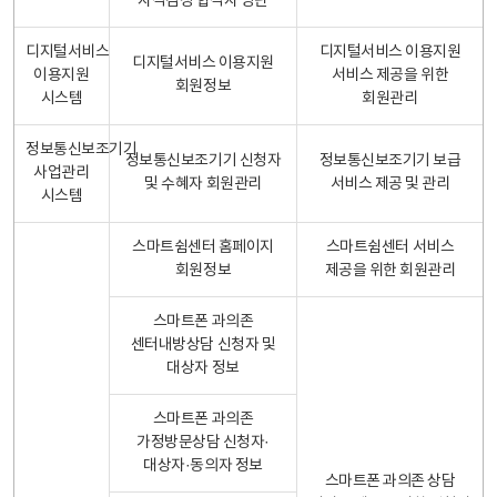
자격검정 합격자 명단
디지털서비스
디지털서비스 이용지원
디지털서비스 이용지원
이용지원
서비스 제공을 위한
회원정보
시스템
회원관리
정보통신보조기기
정보통신보조기기 신청자
정보통신보조기기 보급
사업관리
및 수혜자 회원관리
서비스 제공 및 관리
시스템
스마트쉼센터 홈페이지
스마트쉼센터 서비스
회원정보
제공을 위한 회원관리
스마트폰 과의존
센터내방상담 신청자 및
대상자 정보
스마트폰 과의존
가정방문상담 신청자·
대상자·동의자 정보
스마트폰 과의존 상담