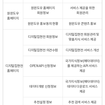
원윈도우 홈페이지
서비스 제공을 위한
회원정보
회원관리
원윈도우
홈페이지
원윈도우 홍보동의 현황
원윈도우 콘텐츠 홍보
디지털집현전 회원관리 및
디지털집현전 회원정보
맞춤지식 서비스 제공
디지털집현전 의견수렴
디지털집현전 서비스 개선
국가지식정보(메타데이터)
디지털집현전
OPEN API 신청정보
를 제공하는 API 서비스
홈페이지
제공
국가지식정보(메타데이터)
데이터개방 신청정보
데이터 다운로드 서비스
제공
추천설정 정보
추천 검색 서비스 제공