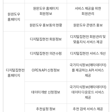
원윈도우 홈페이지
서비스 제공을 위한
회원정보
회원관리
원윈도우
홈페이지
원윈도우 홍보동의 현황
원윈도우 콘텐츠 홍보
디지털집현전 회원관리 및
디지털집현전 회원정보
맞춤지식 서비스 제공
디지털집현전 의견수렴
디지털집현전 서비스 개선
국가지식정보(메타데이터)
디지털집현전
OPEN API 신청정보
를 제공하는 API 서비스
홈페이지
제공
국가지식정보(메타데이터)
데이터개방 신청정보
데이터 다운로드 서비스
제공
추천설정 정보
추천 검색 서비스 제공