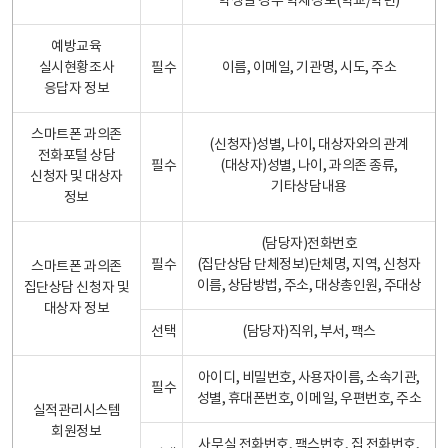
학생일 경우 학제정보(학교/학년)
예방교육
실시현황조사
필수
이름, 이메일, 기관명, 시도, 주소
응답자 정보
스마트폰 과의존
(신청자)성별, 나이, 대상자와의 관계
전화포털 상담
필수
(대상자)성별, 나이, 과의존 종류,
신청자 및 대상자
기타상담내용
정보
(담당자)전화번호
필수
(집단상담 단체정보)단체명, 지역, 신청자
스마트폰 과의존
이름, 상담방법, 주소, 대상총인원, 주대상
집단상담 신청자 및
대상자 정보
선택
(담당자)직위, 부서, 팩스
아이디, 비밀번호, 사용자이름, 소속기관,
필수
성별, 휴대폰번호, 이메일, 우편번호, 주소
실적관리시스템
회원정보
사무실 전화번호, 팩스번호, 집 전화번호,