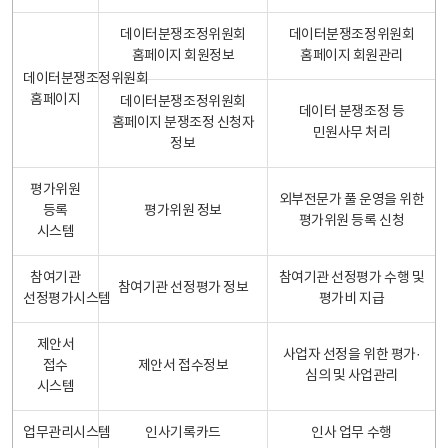
데이터분쟁조정위원회
데이터분쟁조정위원회
홈페이지 회원정보
홈페이지 회원관리
데이터분쟁조정위원회
홈페이지
데이터분쟁조정위원회
데이터 분쟁조정 등
홈페이지 분쟁조정 신청자
민원사무 처리
정보
평가위원
외부전문가 풀 운영을 위한
등록
평가위원 정보
평가위원 등록 신청
시스템
참여기관
참여기관 선정평가 수행 및
참여기관 선정평가 정보
선정평가시스템
평가비 지급
제안서
사업자 선정을 위한 평가·
접수
제안서 접수정보
심의 및 사업관리
시스템
업무관리시스템
인사기록카드
인사 업무 수행