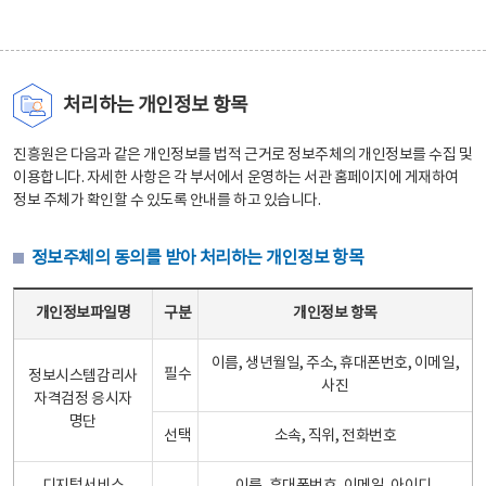
처리하는 개인정보 항목
진흥원은 다음과 같은 개인정보를 법적 근거로 정보주체의 개인정보를 수집 및
이용합니다. 자세한 사항은 각 부서에서 운영하는 서관 홈페이지에 게재하여
정보 주체가 확인할 수 있도록 안내를 하고 있습니다.
정보주체의 동의를 받아 처리하는 개인정보 항목
정보주체의 동의를 받아 처리하는 개인정보 항목 테이블 - 개인정보파일명, 구분, 개인정보 항목으로 구성
개인정보파일명
구분
개인정보 항목
이름, 생년월일, 주소, 휴대폰번호, 이메일,
필수
정보시스템감리사
사진
자격검정 응시자
명단
선택
소속, 직위, 전화번호