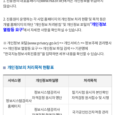
1. 진흥원의 대표홈페이지(www.nia.or.kr)에서는 개인정보를 취급하지
않습니다.
2. 진흥원이 운영하는 각 사업 홈페이지의 개인정보 처리 현황 및 목적 등은
'개인정보
개별 홈페이지의 하단 '개인정보 처리방침' 및 개인정보 포털의
열람등 요구'
에서 자세한 사항을 확인하실 수 있습니다.
※ 개인정보 포털(www.privacy.go.kr) => 개인서비스 => 정보주체 권리행사
=> 개인정보 열람등 요구 => 개인정보 파일 검색 => 기관명에
"한국지능정보사회진흥원"을 입력하면 세부 내용을 확인할 수 있습니다.
개인정보의 처리목적 현황표
개인정보의 처리목적 현황표 - 서비스명, 개인정보파일명, 처리목적으로 구성
서비스명
개인정보파일명
처리목적
정보시스템감리사
필기시험 응시자 본인확인
자격검정 응시자 명단
자격검정 원서접수 및 시행
정보시스템감리사
홈페이지
정보시스템감리사
국가공인민간자격증 관리