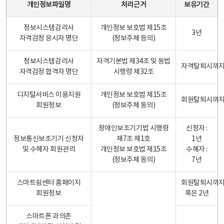
개인정보파일명
처리근거
보유기간
정보시스템감리사
개인정보 보호법 제15조
3년
자격검정 응시자 명단
(정보주체 등의)
정보시스템감리사
자격기본법 제34조 및 동법
자격탈퇴시까
자격검정 합격자 명단
시행령 제32조
디지털서비스 이용지원
개인정보 보호법 제15조
회원탈퇴시까
회원정보
(정보주체 동의)
장애인보조기기법 시행령
신청자 :
정보통신보조기기 신청자
제7조 제1호
1년
및 수혜자 회원관리
개인정보 보호법 제15조
수혜자 :
(정보주체 동의)
7년
스마트쉼센터 홈페이지
회원탈퇴시까
회원정보
혹은 2년
스마트폰 과의존