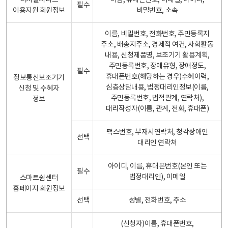
디지털서비스
이름, 휴대폰번호, 이메일, 아이디,
필수
이용지원 회원정보
비밀번호, 소속
이름, 비밀번호, 전화번호, 주민등록지
주소, 배송지주소, 경제적 여건, 사회활동
내용, 신청제품명, 보조기기 활용계획,
주민등록번호, 장애유형, 장애정도,
필수
휴대폰번호(해당하는 경우)수혜이력,
정보통신보조기기
심층상담내용, 법정대리인정보(이름,
신청 및 수혜자
주민등록번호, 법적관계, 연락처),
정보
대리작성자(이름, 관계, 전화, 휴대폰)
팩스번호, 부재시연락처, 청각장애인
선택
대리인 연락처
아이디, 이름, 휴대폰번호(본인 또는
필수
법정대리인), 이메일
스마트쉼센터
홈페이지 회원정보
선택
성별, 전화번호, 주소
(신청자)이름, 휴대폰번호,