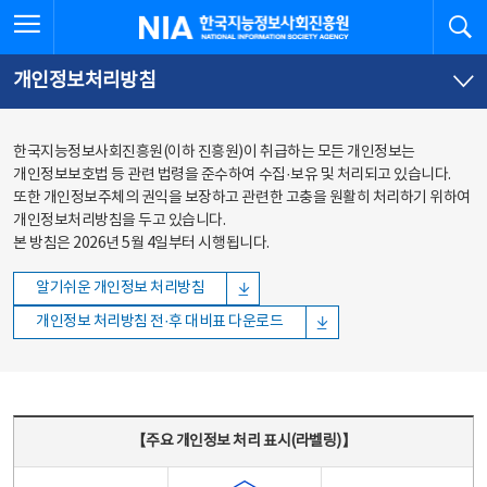
본문
전체메뉴
전체메뉴 열기
검
한국지능정보사회진흥원
바로가기
바로가기
개인정보처리방침
한국지능정보사회진흥원(이하 진흥원)이 취급하는 모든 개인정보는
개인정보보호법 등 관련 법령을 준수하여 수집·보유 및 처리되고 있습니다.
또한 개인정보주체의 권익을 보장하고 관련한 고충을 원활히 처리하기 위하여
개인정보처리방침을 두고 있습니다.
본 방침은 2026년 5월 4일부터 시행됩니다.
알기쉬운 개인정보 처리방침
개인정보 처리방침 전·후 대비표 다운로드
주요 개인정보 처리 표시(라벨링) - 주요 개인정보 처리 표시를 나타내는표
【주요 개인정보 처리 표시(라벨링)】