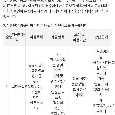
1. 진흥원은 정보주체의 동의, 법률의 특별한 규정 등 「개인정보 보호법」
제17조 및 제18조에 해당하는 경우에만 개인정보를 제3자에게 제공합니다.
또한 진흥원이 운영하는 개별 홈페이지에서 아래 사항을 상세하게 안내하고
있습니다.
2. 진흥원은 법률에 따라 다음과 같이 개인정보를 제공합니다.
개인정보 제공 안내표 - 순번, 제공받는자, 제공목적, 제공항목, 보유 및 이용기간 관련 근거로 구성
제공받는
보유 및
순번
제공목적
제공항목
관련 근거
자
이용기간
「부패방지
<
및
정보화사업
국민권익위원
공공기관의
선정 및
설치와
종합청렴도
관리,
운영에
평가를
계약 및
당해 연도
관한
위한
관리>업무
종합청렴도
법률」 제
1
국민권익위원회
민원인,
관련
조사 완료
12조(기능)
직원에
민원인 및
시까지
및
대한
소속
제
설문조사
직원의
27조의2(공공
실시
성명,
부패에
전화번호,