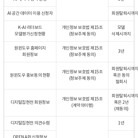
AI 공간 데이터 이용 신청자
회원탈퇴시까
K-AI 리더보드
개인정보 보호법 제15조
모델
모델평가신청현황
(정보주체 동의)
삭제시까지
원윈도우 홈페이지
개인정보 보호법 제15조
3년
회원정보
(정보주체 동의)
회원탈퇴시까
개인정보 보호법 제15조
원윈도우 홍보동의 현황
혹은 동의
(정보주체 동의)
철회시
회원탈퇴시까
개인정보 보호법 제15조
디지털집현전 회원정보
혹은 2년
(계약의이행)
(재동의)
디지털집현전 의견수렴
1년
OPEN API 신청정보