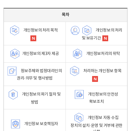
목차 - 개인정보 처리방침 목차를 나타내는표
목차
개인정보의 처리
개인정보의 처리 목적
및 보유기간
개인정보처리의 위탁
개인정보의 제3자 제공
정보주체와 법정대리인의
처리하는 개인정보 항목
권리·의무 및 행사방법
개인정보의 파기 절차 및
개인정보의 안전성
확보조치
방법
개인정보 자동 수집
개인정보 보호책임자
장치의 설치·운영 및 거부에 관한