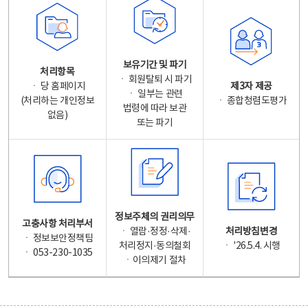
보유기간 및 파기
처리항목
ㆍ 회원탈퇴 시 파기
ㆍ 당 홈페이지
제3자 제공
ㆍ 일부는 관련
(처리하는 개인정보
ㆍ 종합청렴도평가
법령에 따라 보관
없음)
또는 파기
정보주체의 권리의무
고충사항 처리부서
ㆍ 열람·정정·삭제·
처리방침변경
ㆍ 정보보안정책팀
처리정지·동의철회
ㆍ '26.5.4. 시행
ㆍ 053-230-1035
ㆍ이의제기 절차