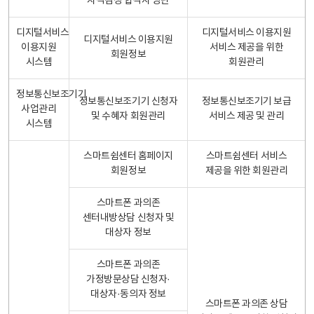
자격검정 합격자 명단
디지털서비스
디지털서비스 이용지원
디지털서비스 이용지원
이용지원
서비스 제공을 위한
회원정보
시스템
회원관리
정보통신보조기기
정보통신보조기기 신청자
정보통신보조기기 보급
사업관리
및 수혜자 회원관리
서비스 제공 및 관리
시스템
스마트쉼센터 홈페이지
스마트쉼센터 서비스
회원정보
제공을 위한 회원관리
스마트폰 과의존
센터내방상담 신청자 및
대상자 정보
스마트폰 과의존
가정방문상담 신청자·
대상자·동의자 정보
스마트폰 과의존 상담