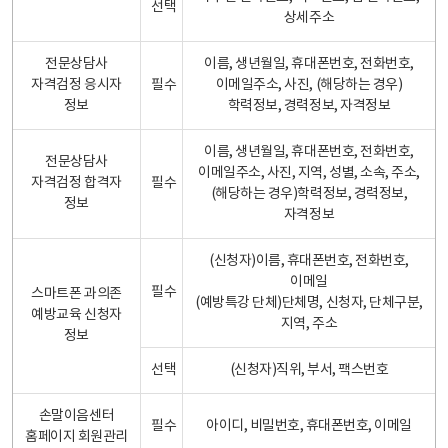
선택
상세주소
전문상담사
이름, 생년월일, 휴대폰번호, 전화번호,
자격검정 응시자
필수
이메일주소, 사진, (해당하는 경우)
정보
학력정보, 경력정보, 자격정보
이름, 생년월일, 휴대폰번호, 전화번호,
전문상담사
이메일주소, 사진, 지역, 성별, 소속, 주소,
자격검정 합격자
필수
(해당하는 경우)학력정보, 경력정보,
정보
자격정보
(신청자)이름, 휴대폰번호, 전화번호,
이메일
필수
스마트폰 과의존
(예방특강 단체)단체명, 신청자, 단체구분,
예방교육 신청자
지역, 주소
정보
선택
(신청자)직위, 부서, 팩스번호
손말이음센터
필수
아이디, 비밀번호, 휴대폰번호, 이메일
홈페이지 회원관리