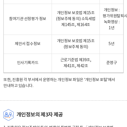
개인정보 :
개인정보 보호법 제15조
평가위원탈퇴
참여기관 선정평가 정보
(정보주체 동의) 소득세법
녹화영상 :
제145조, 제164조
1년
개인정보 보호법 제15조
제안서 접수정보
5년
(정보주체 동의)
근로기준법 제39조,
인사기록카드
준영구
제41조, 제42조
또한, 진흥원 각 부서에서 운영하는 개인정보 파일은
'개인정보 포털'
에서
안내하고 있습니다.
개인정보의 제3자 제공