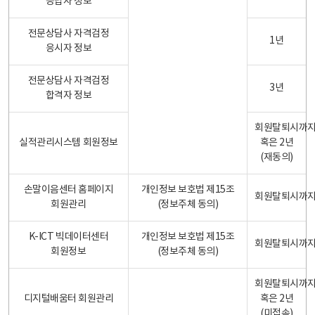
응답자 정보
전문상담사 자격검정
1년
응시자 정보
전문상담사 자격검정
3년
합격자 정보
회원탈퇴시까
실적관리시스템 회원정보
혹은 2년
(재동의)
손말이음센터 홈페이지
개인정보 보호법 제15조
회원탈퇴시까
회원관리
(정보주체 동의)
K-ICT 빅데이터센터
개인정보 보호법 제15조
회원탈퇴시까
회원정보
(정보주체 동의)
회원탈퇴시까
디지털배움터 회원관리
혹은 2년
(미접속)