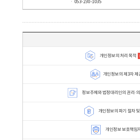
ㆍ 053-230-1035
목차 - 개인정보 처리방침 목차를 나타내는표
개인정보의 처리 목적
개인정보의 제3자 제
정보주체와 법정대리인의 권리·의
개인정보의 파기 절차 및
개인정보 보호책임