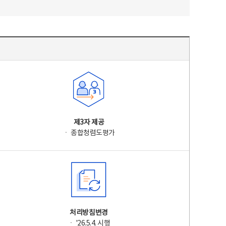
제3자 제공
ㆍ 종합청렴도평가
처리방침변경
ㆍ '26.5.4. 시행