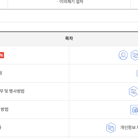
ㆍ이의제기 절차
목차
공
무 및 행사방법
 방법
자
개인정보 자