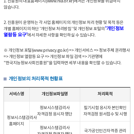
1. 진흥원의 대표홈페이지(www.nia.or.kr)에서는 개인정보를 취급하지
않습니다.
2. 진흥원이 운영하는 각 사업 홈페이지의 개인정보 처리 현황 및 목적 등은
'개인정보
개별 홈페이지의 하단 '개인정보 처리방침' 및 개인정보 포털의
열람등 요구'
에서 자세한 사항을 확인하실 수 있습니다.
※ 개인정보 포털(www.privacy.go.kr) => 개인서비스 => 정보주체 권리행사
=> 개인정보 열람등 요구 => 개인정보 파일 검색 => 기관명에
"한국지능정보사회진흥원"을 입력하면 세부 내용을 확인할 수 있습니다.
개인정보의 처리목적 현황표
개인정보의 처리목적 현황표 - 서비스명, 개인정보파일명, 처리목적으로 구성
서비스명
개인정보파일명
처리목적
정보시스템감리사
필기시험 응시자 본인확인
자격검정 응시자 명단
자격검정 원서접수 및 시행
정보시스템감리사
홈페이지
정보시스템감리사
국가공인민간자격증 관리