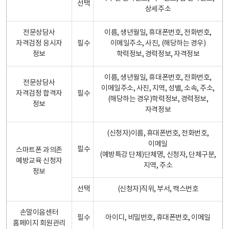
선택
상세주소
전문상담사
이름, 생년월일, 휴대폰번호, 전화번호,
자격검정 응시자
필수
이메일주소, 사진, (해당하는 경우)
정보
학력정보, 경력정보, 자격정보
이름, 생년월일, 휴대폰번호, 전화번호,
전문상담사
이메일주소, 사진, 지역, 성별, 소속, 주소,
자격검정 합격자
필수
(해당하는 경우)학력정보, 경력정보,
정보
자격정보
(신청자)이름, 휴대폰번호, 전화번호,
이메일
필수
스마트폰 과의존
(예방특강 단체)단체명, 신청자, 단체구분,
예방교육 신청자
지역, 주소
정보
선택
(신청자)직위, 부서, 팩스번호
손말이음센터
필수
아이디, 비밀번호, 휴대폰번호, 이메일
홈페이지 회원관리