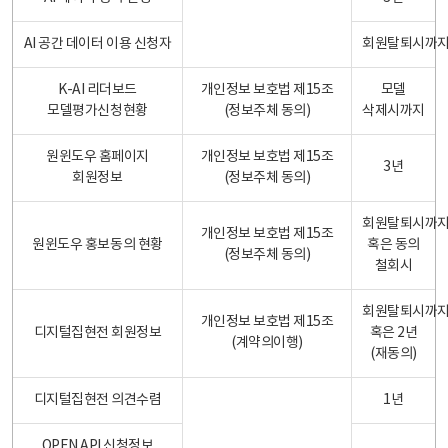
AI 공간 데이터 이용 신청자
회원탈퇴시까
K-AI 리더보드
개인정보 보호법 제15조
모델
모델평가신청현황
(정보주체 동의)
삭제시까지
원윈도우 홈페이지
개인정보 보호법 제15조
3년
회원정보
(정보주체 동의)
회원탈퇴시까
개인정보 보호법 제15조
원윈도우 홍보동의 현황
혹은 동의
(정보주체 동의)
철회시
회원탈퇴시까
개인정보 보호법 제15조
디지털집현전 회원정보
혹은 2년
(계약의이행)
(재동의)
디지털집현전 의견수렴
1년
OPEN API 신청정보