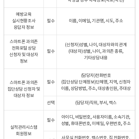
학생일 경우 학제정보(학교/학년)
예방교육
실시현황조사
필수
이름, 이메일, 기관명, 시도, 주소
응답자 정보
스마트폰 과의존
(신청자)성별, 나이, 대상자와의 관계
전화포털 상담
필수
(대상자)성별, 나이, 과의존 종류,
신청자 및 대상자
기타상담내용
정보
(담당자)전화번호
필수
(집단상담 단체정보)단체명, 지역, 신청자
스마트폰 과의존
이름, 상담방법, 주소, 대상총인원, 주대상
집단상담 신청자 및
대상자 정보
선택
(담당자)직위, 부서, 팩스
아이디, 비밀번호, 사용자이름, 소속기관,
필수
성별, 휴대폰번호, 이메일, 우편번호, 주소
실적관리시스템
회원정보
사무실 전화번호, 팩스번호, 집 전화번호,