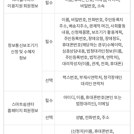
디지털서비스
이름, 휴대폰번호, 이메일, 아이디,
필수
이용지원 회원정보
비밀번호, 소속
이름, 비밀번호, 전화번호, 주민등록지
주소, 배송지주소, 경제적 여건, 사회활동
내용, 신청제품명, 보조기기 활용계획,
주민등록번호, 장애유형, 장애정도,
필수
휴대폰번호(해당하는 경우)수혜이력,
정보통신보조기기
심층상담내용, 법정대리인정보(이름,
신청 및 수혜자
주민등록번호, 법적관계, 연락처),
정보
대리작성자(이름, 관계, 전화, 휴대폰)
팩스번호, 부재시연락처, 청각장애인
선택
대리인 연락처
아이디, 이름, 휴대폰번호(본인 또는
필수
법정대리인), 이메일
스마트쉼센터
홈페이지 회원정보
선택
성별, 전화번호, 주소
(신청자)이름, 휴대폰번호,