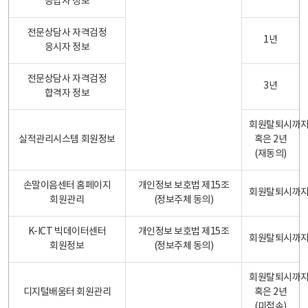
응답자 정보
전문상담사 자격검정
1년
응시자 정보
전문상담사 자격검정
3년
합격자 정보
회원탈퇴시까
실적관리시스템 회원정보
혹은 2년
(재동의)
손말이음센터 홈페이지
개인정보 보호법 제15조
회원탈퇴시까
회원관리
(정보주체 동의)
K-ICT 빅데이터센터
개인정보 보호법 제15조
회원탈퇴시까
회원정보
(정보주체 동의)
회원탈퇴시까
디지털배움터 회원관리
혹은 2년
(미접속)