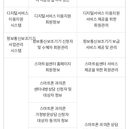
자격검정 합격자 명단
디지털서비스
디지털서비스 이용지원
디지털서비스 이용지원
이용지원
서비스 제공을 위한
회원정보
시스템
회원관리
정보통신보조기기
정보통신보조기기 신청자
정보통신보조기기 보급
사업관리
및 수혜자 회원관리
서비스 제공 및 관리
시스템
스마트쉼센터 홈페이지
스마트쉼센터 서비스
회원정보
제공을 위한 회원관리
스마트폰 과의존
센터내방상담 신청자 및
대상자 정보
스마트폰 과의존
가정방문상담 신청자·
대상자·동의자 정보
스마트폰 과의존 상담