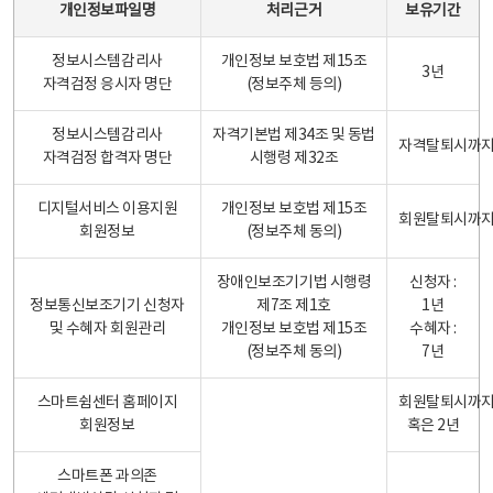
개인정보파일명
처리근거
보유기간
정보시스템감리사
개인정보 보호법 제15조
3년
자격검정 응시자 명단
(정보주체 등의)
정보시스템감리사
자격기본법 제34조 및 동법
자격탈퇴시까
자격검정 합격자 명단
시행령 제32조
디지털서비스 이용지원
개인정보 보호법 제15조
회원탈퇴시까
회원정보
(정보주체 동의)
장애인보조기기법 시행령
신청자 :
정보통신보조기기 신청자
제7조 제1호
1년
및 수혜자 회원관리
개인정보 보호법 제15조
수혜자 :
(정보주체 동의)
7년
스마트쉼센터 홈페이지
회원탈퇴시까
회원정보
혹은 2년
스마트폰 과의존