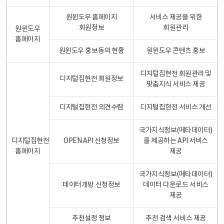
원윈도우 홈페이지
서비스 제공을 위한
회원정보
회원관리
원윈도우
홈페이지
원윈도우 홍보동의 현황
원윈도우 콘텐츠 홍보
디지털집현전 회원관리 및
디지털집현전 회원정보
맞춤지식 서비스 제공
디지털집현전 의견수렴
디지털집현전 서비스 개선
국가지식정보(메타데이터)
디지털집현전
OPEN API 신청정보
를 제공하는 API 서비스
홈페이지
제공
국가지식정보(메타데이터)
데이터개방 신청정보
데이터 다운로드 서비스
제공
추천설정 정보
추천 검색 서비스 제공