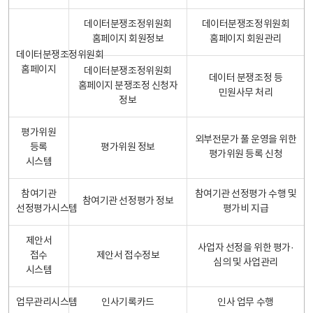
데이터분쟁조정위원회
데이터분쟁조정위원회
홈페이지 회원정보
홈페이지 회원관리
데이터분쟁조정위원회
홈페이지
데이터분쟁조정위원회
데이터 분쟁조정 등
홈페이지 분쟁조정 신청자
민원사무 처리
정보
평가위원
외부전문가 풀 운영을 위한
등록
평가위원 정보
평가위원 등록 신청
시스템
참여기관
참여기관 선정평가 수행 및
참여기관 선정평가 정보
선정평가시스템
평가비 지급
제안서
사업자 선정을 위한 평가·
접수
제안서 접수정보
심의 및 사업관리
시스템
업무관리시스템
인사기록카드
인사 업무 수행