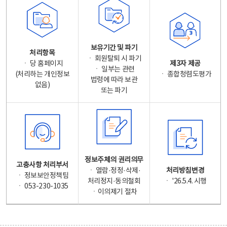
보유기간 및 파기
처리항목
ㆍ 회원탈퇴 시 파기
ㆍ 당 홈페이지
제3자 제공
ㆍ 일부는 관련
(처리하는 개인정보
ㆍ 종합청렴도평가
법령에 따라 보관
없음)
또는 파기
정보주체의 권리의무
고충사항 처리부서
ㆍ 열람·정정·삭제·
처리방침변경
ㆍ 정보보안정책팀
처리정지·동의철회
ㆍ '26.5.4. 시행
ㆍ 053-230-1035
ㆍ이의제기 절차