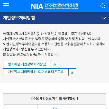
본문
전체메뉴
전체메뉴 열기
검
한국지능정보사회진흥원
바로가기
바로가기
개인정보처리방침
한국지능정보사회진흥원(이하 진흥원)이 취급하는 모든 개인정보는
개인정보보호법 등 관련 법령을 준수하여 수집·보유 및 처리되고 있습니다.
또한 개인정보주체의 권익을 보장하고 관련한 고충을 원활히 처리하기 위하여
개인정보처리방침을 두고 있습니다.
본 방침은 2026년 5월 4일부터 시행됩니다.
알기쉬운 개인정보 처리방침
개인정보 처리방침 전·후 대비표 다운로드
주요 개인정보 처리 표시(라벨링) - 주요 개인정보 처리 표시를 나타내는표
【주요 개인정보 처리 표시(라벨링)】