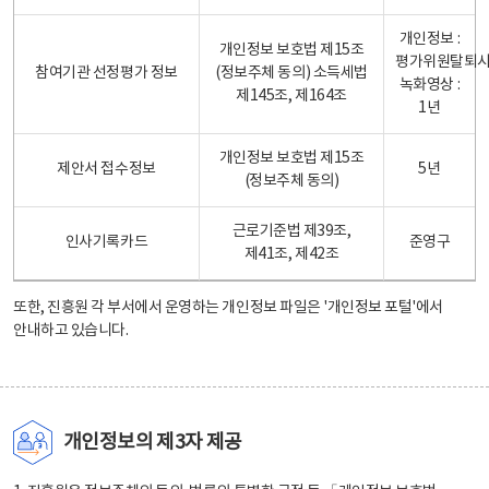
개인정보 :
개인정보 보호법 제15조
평가위원탈퇴
참여기관 선정평가 정보
(정보주체 동의) 소득세법
녹화영상 :
제145조, 제164조
1년
개인정보 보호법 제15조
제안서 접수정보
5년
(정보주체 동의)
근로기준법 제39조,
인사기록카드
준영구
제41조, 제42조
또한, 진흥원 각 부서에서 운영하는 개인정보 파일은
'개인정보 포털'
에서
안내하고 있습니다.
개인정보의 제3자 제공