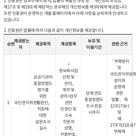
1. 진흥원은 정보주체의 동의, 법률의 특별한 규정 등 「개인정보 보호법」
제17조 및 제18조에 해당하는 경우에만 개인정보를 제3자에게 제공합니다.
또한 진흥원이 운영하는 개별 홈페이지에서 아래 사항을 상세하게 안내하고
있습니다.
2. 진흥원은 법률에 따라 다음과 같이 개인정보를 제공합니다.
개인정보 제공 안내표 - 순번, 제공받는자, 제공목적, 제공항목, 보유 및 이용기간 관련 근거로 구성
제공받는
보유 및
순번
제공목적
제공항목
관련 근거
자
이용기간
「부패방지
<
및
정보화사업
국민권익위원
공공기관의
선정 및
설치와
종합청렴도
관리,
운영에
평가를
계약 및
당해 연도
관한
위한
관리>업무
종합청렴도
법률」 제
1
국민권익위원회
민원인,
관련
조사 완료
12조(기능)
직원에
민원인 및
시까지
및
대한
소속
제
설문조사
직원의
27조의2(공공
실시
성명,
부패에
전화번호,