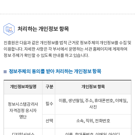
처리하는 개인정보 항목
진흥원은 다음과 같은 개인정보를 법적 근거로 정보주체의 개인정보를 수집 및
이용합니다. 자세한 사항은 각 부서에서 운영하는 서관 홈페이지에 게재하여
정보 주체가 확인할 수 있도록 안내를 하고 있습니다.
정보주체의 동의를 받아 처리하는 개인정보 항목
정보주체의 동의를 받아 처리하는 개인정보 항목 테이블 - 개인정보파일명, 구분, 개인정보 항목으로 구성
개인정보파일명
구분
개인정보 항목
이름, 생년월일, 주소, 휴대폰번호, 이메일,
필수
정보시스템감리사
사진
자격검정 응시자
명단
선택
소속, 직위, 전화번호