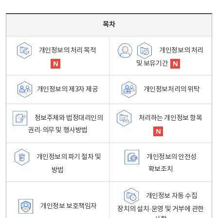
목차 - 개인정보 처리방침 목차를 나타내는표
목차
개인정보의 처리
개인정보의 처리 목적
및 보유기간
개인정보처리의 위탁
개인정보의 제3자 제공
정보주체와 법정대리인의
처리하는 개인정보 항목
권리·의무 및 행사방법
개인정보의 파기 절차 및
개인정보의 안전성
확보조치
방법
개인정보 자동 수집
개인정보 보호책임자
장치의 설치·운영 및 거부에 관한