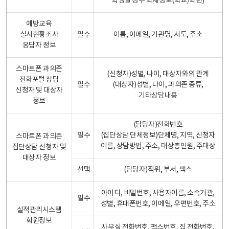
학생일 경우 학제정보(학교/학년)
예방교육
실시현황조사
필수
이름, 이메일, 기관명, 시도, 주소
응답자 정보
스마트폰 과의존
(신청자)성별, 나이, 대상자와의 관계
전화포털 상담
필수
(대상자)성별, 나이, 과의존 종류,
신청자 및 대상자
기타상담내용
정보
(담당자)전화번호
필수
(집단상담 단체정보)단체명, 지역, 신청자
스마트폰 과의존
이름, 상담방법, 주소, 대상총인원, 주대상
집단상담 신청자 및
대상자 정보
선택
(담당자)직위, 부서, 팩스
아이디, 비밀번호, 사용자이름, 소속기관,
필수
성별, 휴대폰번호, 이메일, 우편번호, 주소
실적관리시스템
회원정보
사무실 전화번호, 팩스번호, 집 전화번호,