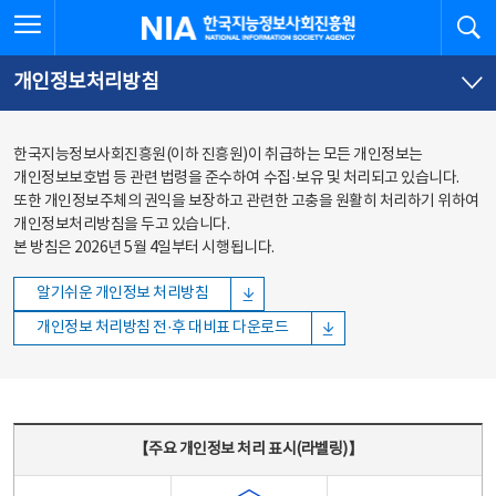
본문
전체메뉴
전체메뉴 열기
검
한국지능정보사회진흥원
바로가기
바로가기
개인정보처리방침
한국지능정보사회진흥원(이하 진흥원)이 취급하는 모든 개인정보는
개인정보보호법 등 관련 법령을 준수하여 수집·보유 및 처리되고 있습니다.
또한 개인정보주체의 권익을 보장하고 관련한 고충을 원활히 처리하기 위하여
개인정보처리방침을 두고 있습니다.
본 방침은 2026년 5월 4일부터 시행됩니다.
알기쉬운 개인정보 처리방침
개인정보 처리방침 전·후 대비표 다운로드
주요 개인정보 처리 표시(라벨링) - 주요 개인정보 처리 표시를 나타내는표
【주요 개인정보 처리 표시(라벨링)】