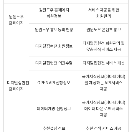
원윈도우 홈페이지
서비스 제공을 위한
회원정보
회원관리
원윈도우
홈페이지
원윈도우 홍보동의 현황
원윈도우 콘텐츠 홍보
디지털집현전 회원관리 및
디지털집현전 회원정보
맞춤지식 서비스 제공
디지털집현전 의견수렴
디지털집현전 서비스 개선
국가지식정보(메타데이터)
디지털집현전
OPEN API 신청정보
를 제공하는 API 서비스
홈페이지
제공
국가지식정보(메타데이터)
데이터개방 신청정보
데이터 다운로드 서비스
제공
추천설정 정보
추천 검색 서비스 제공