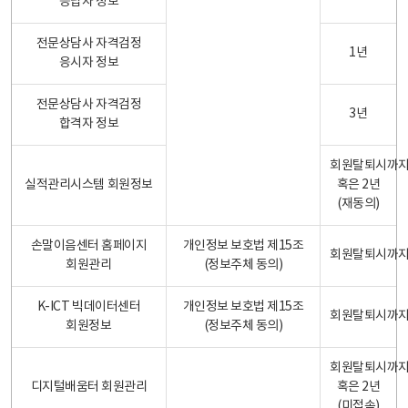
응답자 정보
전문상담사 자격검정
1년
응시자 정보
전문상담사 자격검정
3년
합격자 정보
회원탈퇴시까
실적관리시스템 회원정보
혹은 2년
(재동의)
손말이음센터 홈페이지
개인정보 보호법 제15조
회원탈퇴시까
회원관리
(정보주체 동의)
K-ICT 빅데이터센터
개인정보 보호법 제15조
회원탈퇴시까
회원정보
(정보주체 동의)
회원탈퇴시까
디지털배움터 회원관리
혹은 2년
(미접속)