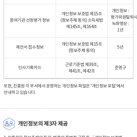
개인정보 :
개인정보 보호법 제15조
평가위원탈퇴
참여기관 선정평가 정보
(정보주체 동의) 소득세법
녹화영상 :
제145조, 제164조
1년
개인정보 보호법 제15조
제안서 접수정보
5년
(정보주체 동의)
근로기준법 제39조,
인사기록카드
준영구
제41조, 제42조
또한, 진흥원 각 부서에서 운영하는 개인정보 파일은
'개인정보 포털'
에서
안내하고 있습니다.
개인정보의 제3자 제공