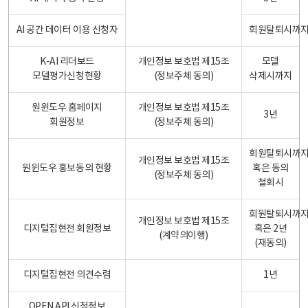
AI 공간 데이터 이용 신청자
회원탈퇴시까
K-AI 리더보드
개인정보 보호법 제15조
모델
모델평가신청현황
(정보주체 동의)
삭제시까지
원윈도우 홈페이지
개인정보 보호법 제15조
3년
회원정보
(정보주체 동의)
회원탈퇴시까
개인정보 보호법 제15조
원윈도우 홍보동의 현황
혹은 동의
(정보주체 동의)
철회시
회원탈퇴시까
개인정보 보호법 제15조
디지털집현전 회원정보
혹은 2년
(계약의이행)
(재동의)
디지털집현전 의견수렴
1년
OPEN API 신청정보