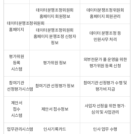
데이터분쟁조정위원회
데이터분쟁조정위원회
홈페이지 회원정보
홈페이지 회원관리
데이터분쟁조정위원회
홈페이지
데이터분쟁조정위원회
데이터 분쟁조정 등
홈페이지 분쟁조정 신청자
민원사무 처리
정보
평가위원
외부전문가 풀 운영을 위한
등록
평가위원 정보
평가위원 등록 신청
시스템
참여기관
참여기관 선정평가 수행 및
참여기관 선정평가 정보
선정평가시스템
평가비 지급
제안서
사업자 선정을 위한 평가·
접수
제안서 접수정보
심의 및 사업관리
시스템
업무관리시스템
인사기록카드
인사 업무 수행