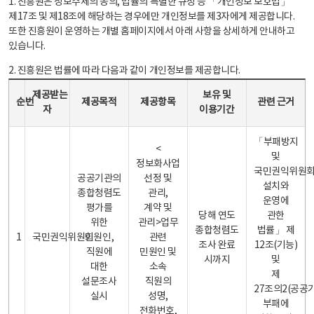
1. 진흥원은 정보주체의 동의, 법률의 특별한 규정 등 「개인정보 보호법」
제17조 및 제18조에 해당하는 경우에만 개인정보를 제3자에게 제공합니다.
또한 진흥원이 운영하는 개별 홈페이지에서 아래 사항을 상세하게 안내하고
있습니다.
2. 진흥원은 법률에 따라 다음과 같이 개인정보를 제공합니다.
개인정보 제공 안내표 - 순번, 제공받는자, 제공목적, 제공항목, 보유 및 이용기간 관련 근거로 구성
제공받는
보유 및
순번
제공목적
제공항목
관련 근거
자
이용기간
「부패방지
<
및
정보화사업
국민권익위원
공공기관의
선정 및
설치와
종합청렴도
관리,
운영에
평가를
계약 및
당해 연도
관한
위한
관리>업무
종합청렴도
법률」 제
1
국민권익위원회
민원인,
관련
조사 완료
12조(기능)
직원에
민원인 및
시까지
및
대한
소속
제
설문조사
직원의
27조의2(공공
실시
성명,
부패에
전화번호,