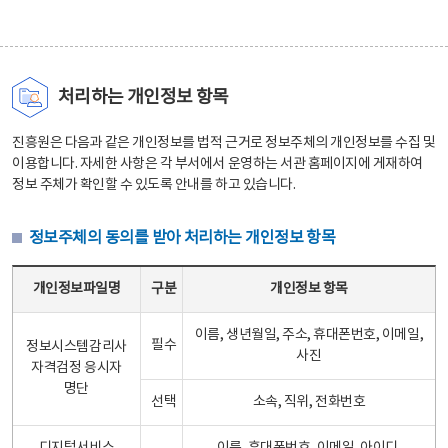
처리하는 개인정보 항목
진흥원은 다음과 같은 개인정보를 법적 근거로 정보주체의 개인정보를 수집 및
이용합니다. 자세한 사항은 각 부서에서 운영하는 서관 홈페이지에 게재하여
정보 주체가 확인할 수 있도록 안내를 하고 있습니다.
정보주체의 동의를 받아 처리하는 개인정보 항목
정보주체의 동의를 받아 처리하는 개인정보 항목 테이블 - 개인정보파일명, 구분, 개인정보 항목으로 구성
개인정보파일명
구분
개인정보 항목
이름, 생년월일, 주소, 휴대폰번호, 이메일,
필수
정보시스템감리사
사진
자격검정 응시자
명단
선택
소속, 직위, 전화번호