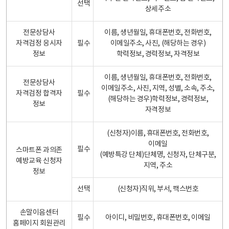
선택
상세주소
전문상담사
이름, 생년월일, 휴대폰번호, 전화번호,
자격검정 응시자
필수
이메일주소, 사진, (해당하는 경우)
정보
학력정보, 경력정보, 자격정보
이름, 생년월일, 휴대폰번호, 전화번호,
전문상담사
이메일주소, 사진, 지역, 성별, 소속, 주소,
자격검정 합격자
필수
(해당하는 경우)학력정보, 경력정보,
정보
자격정보
(신청자)이름, 휴대폰번호, 전화번호,
이메일
필수
스마트폰 과의존
(예방특강 단체)단체명, 신청자, 단체구분,
예방교육 신청자
지역, 주소
정보
선택
(신청자)직위, 부서, 팩스번호
손말이음센터
필수
아이디, 비밀번호, 휴대폰번호, 이메일
홈페이지 회원관리