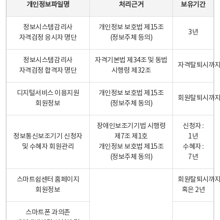
개인정보파일명
처리근거
보유기간
정보시스템감리사
개인정보 보호법 제15조
3년
자격검정 응시자 명단
(정보주체 등의)
정보시스템감리사
자격기본법 제34조 및 동법
자격탈퇴시까
자격검정 합격자 명단
시행령 제32조
디지털서비스 이용지원
개인정보 보호법 제15조
회원탈퇴시까
회원정보
(정보주체 동의)
장애인보조기기법 시행령
신청자 :
정보통신보조기기 신청자
제7조 제1호
1년
및 수혜자 회원관리
개인정보 보호법 제15조
수혜자 :
(정보주체 동의)
7년
스마트쉼센터 홈페이지
회원탈퇴시까
회원정보
혹은 2년
스마트폰 과의존