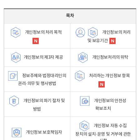
목차 - 개인정보 처리방침 목차를 나타내는표
목차
개인정보의 처리
개인정보의 처리 목적
및 보유기간
개인정보처리의 위탁
개인정보의 제3자 제공
정보주체와 법정대리인의
처리하는 개인정보 항목
권리·의무 및 행사방법
개인정보의 파기 절차 및
개인정보의 안전성
확보조치
방법
개인정보 자동 수집
개인정보 보호책임자
장치의 설치·운영 및 거부에 관한