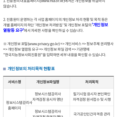
1. 진흥원의 대표홈페이지(www.nia.or.kr)에서는 개인정보를 취급하지
않습니다.
2. 진흥원이 운영하는 각 사업 홈페이지의 개인정보 처리 현황 및 목적 등은
'개인정보
개별 홈페이지의 하단 '개인정보 처리방침' 및 개인정보 포털의
열람등 요구'
에서 자세한 사항을 확인하실 수 있습니다.
※ 개인정보 포털(www.privacy.go.kr) => 개인서비스 => 정보주체 권리행사
=> 개인정보 열람등 요구 => 개인정보 파일 검색 => 기관명에
"한국지능정보사회진흥원"을 입력하면 세부 내용을 확인할 수 있습니다.
개인정보의 처리목적 현황표
개인정보의 처리목적 현황표 - 서비스명, 개인정보파일명, 처리목적으로 구성
서비스명
개인정보파일명
처리목적
정보시스템감리사
필기시험 응시자 본인확인
자격검정 응시자 명단
자격검정 원서접수 및 시행
정보시스템감리사
홈페이지
정보시스템감리사
국가공인민간자격증 관리