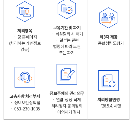
보유기간 및 파기
처리항목
ㆍ 회원탈퇴 시 파기
ㆍ 당 홈페이지
제3자 제공
ㆍ 일부는 관련
(처리하는 개인정보
ㆍ 종합청렴도평가
법령에 따라 보관
없음)
또는 파기
정보주체의 권리의무
고충사항 처리부서
ㆍ 열람·정정·삭제·
처리방침변경
ㆍ 정보보안정책팀
처리정지·동의철회
ㆍ '26.5.4. 시행
ㆍ 053-230-1035
ㆍ이의제기 절차