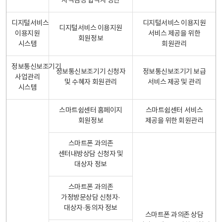
자격검정 합격자 명단
디지털서비스
디지털서비스 이용지원
디지털서비스 이용지원
이용지원
서비스 제공을 위한
회원정보
시스템
회원관리
정보통신보조기기
정보통신보조기기 신청자
정보통신보조기기 보급
사업관리
및 수혜자 회원관리
서비스 제공 및 관리
시스템
스마트쉼센터 홈페이지
스마트쉼센터 서비스
회원정보
제공을 위한 회원관리
스마트폰 과의존
센터내방상담 신청자 및
대상자 정보
스마트폰 과의존
가정방문상담 신청자·
대상자·동의자 정보
스마트폰 과의존 상담