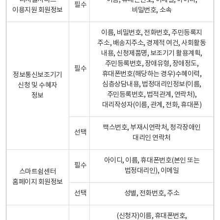
디지털서비스
이름, 휴대폰번호, 이메일, 아이디,
필수
이용지원 회원정보
비밀번호, 소속
이름, 비밀번호, 전화번호, 주민등록지
주소, 배송지주소, 경제적 여건, 사회활동
내용, 신청제품명, 보조기기 활용계획,
주민등록번호, 장애유형, 장애정도,
필수
휴대폰번호(해당하는 경우)수혜이력,
정보통신보조기기
심층상담내용, 법정대리인정보(이름,
신청 및 수혜자
주민등록번호, 법적관계, 연락처),
정보
대리작성자(이름, 관계, 전화, 휴대폰)
팩스번호, 부재시연락처, 청각장애인
선택
대리인 연락처
아이디, 이름, 휴대폰번호(본인 또는
필수
법정대리인), 이메일
스마트쉼센터
홈페이지 회원정보
선택
성별, 전화번호, 주소
(신청자)이름, 휴대폰번호,