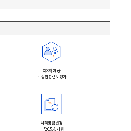
제3자 제공
ㆍ 종합청렴도평가
처리방침변경
ㆍ '26.5.4. 시행