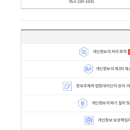
ㆍ 053-230-1035
목차 - 개인정보 처리방침 목차를 나타내는표
개인정보의 처리 목적
개인정보의 제3자 제
정보주체와 법정대리인의 권리·의
개인정보의 파기 절차 및
개인정보 보호책임