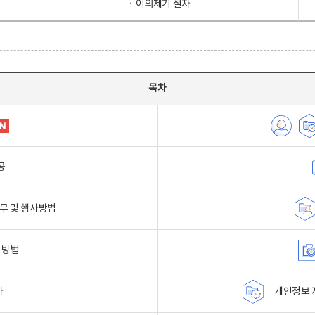
ㆍ이의제기 절차
목차
공
무 및 행사방법
 방법
자
개인정보 자